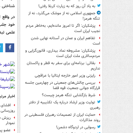
شناختی م
به یاد آن روز که به زیارت کربلا رفتی!
جمهوری اسلامی نه از موشک می‌گذرد، نه از
در واقع ا
تنگه هرمز!
خود جلب 
پزشکیان: اگر تا امروز مانده‌ایم، به‌خاطر مردم
نجیب ایران است
علمی تبد
تفاهم ایران و عمان در آستانه نهایی شدن
است
پزشکیان: مشروطه نماد بیداری، قانون‌گرایی و
مردم‌سالاری ملت ایران است
بقائی: برنامه‌ای برای سفر به قطر و پاکستان
نداریم
رایزنی وزیر امور خارجه ایتالیا با عراقچی
بررسی چالش‌های جمعیتی در چهارمین جلسه
قرارگاه جوانی جمعیت قوه قضا
شرط بازگشایی تنگه هرمز چیست؟
اخبار مرتب
توئیت وزیر ارشاد درباره یک تکذیبیه از دفتر
افشای م
رهبری
روزرسانی
حمایت ایران از تصمیمات رهبران فلسطینی در
ریزش دو
روند مذاکرات
نمودار
رسوایی در اردوگاه دشمن!
عضو پیش