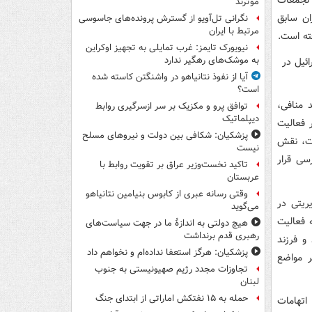
 تجمعات
موثرند
ان سابق
نگرانی تل‌آویو از گسترش پرونده‌های جاسوسی
مرتبط با ایران
ته است.
نیویورک تایمز: غرب تمایلی به تجهیز اوکراین
به موشک‌های رهگیر ندارد
آیا از نفوذ نتانیاهو در واشنگتن کاسته شده
است؟
 منافی،
توافق پرو و مکزیک بر سر ازسرگیری روابط
دیپلماتیک
 فعالیت
پزشکیان: شکافی بین دولت و نیروهای مسلح
ات، نقش
نیست
سی قرار
تاکید نخست‌وزیر عراق بر تقویت روابط با
عربستان
وقتی رسانه عبری از کابوس بنیامین نتانیاهو
ریتی در
می‌گوید
 فعالیت
هیچ دولتی به اندازۀ ما در جهت سیاست‌های
رهبری قدم برنداشت
و فرزند
پزشکیان: هرگز استعفا نداده‌ام و نخواهم داد
ر مواضع
تجاوزات مجدد رژیم صهیونیستی به جنوب
لبنان
حمله به ۱۵ نفتکش‌ اماراتی از ابتدای جنگ
اتهامات