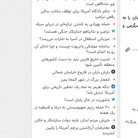
وی متناقض است
حکم دادگاه آمریکا برای توقف ساخت سالن
رقص ترامپ
ان را به
حمله پهپادی به کشتی ترکیه‌ای در دریای سیاه
رگرمی و
ترامپ و نتانیاهو جنایتکار جنگی هستند!
میزبانی استقلال در آسیا به امارات می‌رسد؟
سامانه موشکی پاتریوت چیست و چرا ذخایر آن
رو به اتمام است؟
امنیت خلیج فارس باید به دست کشورهای
منطقه تأمین شود
بارش باران در فاروج خراسان شمالی
انفجار بزرگ در شهر المخا یمن
تنگه هرمز به نماد یک تحقیر تاریخی برای
آمریکا تبدیل شد!
ماموریت در حال پایان است!
۲۰ حمله رژیم صهیونیستی به درعا و قنیطره در
 به
یک هفته
خیزش مردم لبنان علیه دولت سازشکار و خائن
ز جنگ!+
معترضان آرژانتینی پرچم آمریکا را پایین
کشیدند