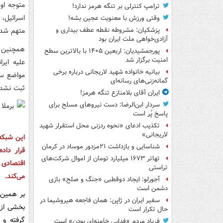
متوجه او
ترامپ کنترلی بر تنگه هرمز ندارد!
اسرائیل، 
وقتی ورزش با معنویت عجین بشه!
متهم شد
پزشکیان: مشروطه نقطه عطف بیداری و
آزادی‌خواهی ملت ایران بود
همچنین م
پورجمشیدیان: اربعین ۱۴۰۵ با بالاترین سطح
امنیت برگزار شد
علیه ایر
بیانیه خانواده شهید لاریجانی درباره برخی
مواضع سی
گمانه‌زنی‌های رسانه‌ای
ثبت نشد
ایران آقای بلامنازع تنگه هرمز!
سردار ابن‌الرضا: دست نیروهای مسلح برای
پاسخ پُر است
تکذیب ادعای «نحوه ردزنی محل استقرار شهید
لاریجانی»
این شبکه 
شناسایی و بازداشت ۲۱مزدور موساد در کرمان
قرار داد
تهاتر ۱۶۷۳ میلیارد تومان از اموال شرکت‌های
اقتصادی 
تراستی
می‌کند.
آجورلو: ایجاد دوقطبی «جنگ و صلح‌» بازی
دشمن است
بر همین 
سفیر ایران در ژاپن: همان فاجعه هیروشیما در
بخشی از 
حال تکرار است
گرفته و 
فریاد مردم «فدایی خامنه‌ای بودن» است