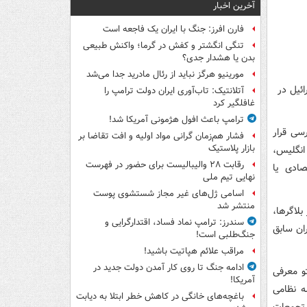
آخرین اخبار
فارن افرز: جنگ با ایران یک فاجعه است
تنگی انگشتر و کفش در گرما؛ واکنش طبیعی
بدن یا هشدار جدی؟
مورینیو هرگز نباید از رئال مادرید جدا می‌شد
آتلانتیک: تاب‌آوری ایران دولت ترامپ را
غافلگیر کرد
ترامپ باعث افول هژمونی آمریکا شد!
سی قرار
فشار هم‌زمان گرانی مواد اولیه و افت تقاضا بر
بازار پلاستیک
انگلیس،
رقابت ۲۸ والیبالیست برای حضور در فهرست
صادی یا
نهایی تیم ملی
اسامی ژل‌های غیر مجاز شستشوی پوست
منتشر شد
بلاگرها،
سندرز: ترامپ نماد فساد، اقتدارگرایی و
ان سابق
جنگ‌طلبی است!
مراقب علائم هپاتیت باشید!
ادامه جنگ تا روی کار آمدن دولت جدید در
و معرفی
آمریکا!
ه نظامی
باغچه‌های خانگی در کاهش خطر ابتلا به دیابت