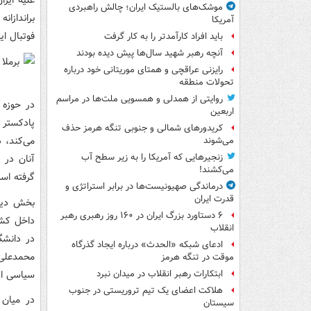
علیه ایر
موشک‌های بالستیک ایران؛ چالش راهبردی
براندازا
آمریکا
فوتبال ای
باید افراد کارآمدتر را به کار گرفت
آنچه رهبر شهید سال‌ها پیش دیده بودند
رایزنی عراقچی و همتای موریتانی خود درباره
تحولات منطقه
روایتی از همدلی و همسویی ملت‌ها در مراسم
در حوزه 
اربعین
پادکستر 
کریدورهای شمالی و جنوبی تنگه هرمز حذف
می‌کند، 
می‌شوند
زنجیرهایی که آمریکا را به زیر سطح آب
آنان در 
می‌کشند!
گرفته اس
درماندگی صهیونیست‌ها در برابر استراتژی و
قدرت ایران
بخش دیگر
۶ دستاورد بزرگ ایران در ۱۶۰ روز رهبری رهبر
داخل کشو
انقلاب
در دانشگ
ادعای شبکه «الحدث» درباره ایجاد گذرگاه
محمدعلی 
موقت در تنگه هرمز
سیاسی این
ابتکارات رهبر انقلاب در میدان نبرد
هلاکت اعضای یک تیم تروریستی در جنوب
در میان 
سیستان