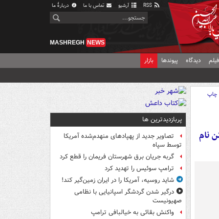
RSS
آرشیو
تماس با ما
دربارهٔ ما
MASHREGH
NEWS
یلم
دیدگاه
پیوندها
بازار
چاپ
پربازدیدترین ها
ن نام
تصاویر جدید از پهپادهای منهدم‌شده آمریکا
توسط سپاه
گربه جریان برق شهرستان فریمان را قطع کرد
ترامپ سوئیس را تهدید کرد
شاید روسیه، آمریکا را در ایران زمین‌گیر کند!
درگیر شدن گردشگر اسپانیایی با نظامی
صهیونیست
واکنش بقائی به خیالبافی ترامپ