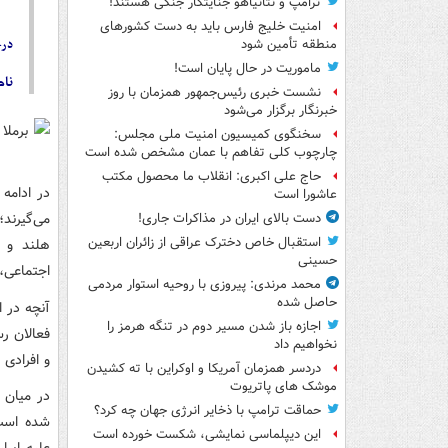
ترامپ و نتانیاهو جنایتکار جنگی هستند!
امنیت خلیج فارس باید به دست کشورهای
درخ
منطقه تأمین شود
ماموریت در حال پایان است!
نام
نشست خبری رئیس‌جمهور همزمان با روز
خبرنگار برگزار می‌شود
سخنگوی کمیسیون امنیت ملی مجلس:
چارچوب کلی تفاهم با عمان مشخص شده است
حاج علی اکبری: انقلاب ما محصول مکتب
در ادامه
عاشورا است
می‌گیرند
دست بالای ایران در مذاکرات جاری!
استقبال خاص دخترک عراقی از زائران اربعین
هلند و ا
حسینی
اجتماعی، 
محمد مرندی: پیروزی با روحیه استوار مردمی
حاصل شده
آنچه در ا
اجازه باز شدن مسیر دوم در تنگه هرمز را
فعالان ر
نخواهیم داد
و افرادی 
دردسر همزمان آمریکا و اوکراین با ته کشیدن
موشک های پاتریوت
در میان 
حماقت ترامپ با ذخایر انرژی جهان چه کرد؟
شده است.
این دیپلماسی نمایشی، شکست خورده است