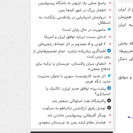
پاسخ منفی یک لژیونر به باشگاه پرسپولیس
ز ایران
انفجار بزرگ در شهر المخا یمن
 هم‌زمان
دروازه‌بان اسپانیایی در یک‌قدمی بازگشت به
استقلال
ه ایران
ماموریت در حال پایان است!
ادعای بسنت درباره توافق ایران و آمریکا
لکه بخش
۶ فوتی و ۵ مصدوم بر اثر تصادف زنجیره‌ای
حریم‌ها،
افشاگری برادرزاده ترامپ: تمام تصمیم‌هایش از
روی ترس است
ی دنبال
امضای سران پاکستان، عربستان و ترکیه برای
«دفاع جمعی»
اثر جدید کارتونیست سوری با عنوان مدیریت
و سوابق
جدید تنگه هرمز
پشت پرده توافق جدید ایران؛ تاکتیک یا
استراتژی؟
پالایشگاه نفت اسلواکی منفجر شد
توسل رفیق آرژانتینی نتانیاهو به سرکوب
وینگر آفریقایی پرسپولیس ماندنی شد
 به
هشدار مقام ارشد یمن به عربستان سعودی