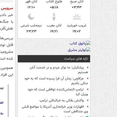
اذان صبح
طلوع آفتاب
اذان ظهر
۱۲:۱۰
۰۵:۱۸
۰۳:۴۳
سرویس 
خبر دادیم
با جنگ‌ه
غروب خورشید
اذان مغرب
نیمه‌شب شرعی
نقش‌آفرین
۲۳:۲۳
۱۹:۲۱
۱۹:۰۲
بررسی‌ها
قابل توجه
مشروعیت‌
شده است
تازه های سیاست
همچنین
پزشکیان: ما نوکر مردم و در خدمت آنان
هستیم
این افراد
عراقچی: زمان آن فرا رسیده است که به خود
متکی باشیم
بیش
ترامپ التماس‌کننده توافقی است که خود
ویران کرد
واکنش بقائی به خیالبافی ترامپ
افش
اظهارات وزیر خزانه‌داری آمریکا با مواضع قبلی
وی متناقض است
روز