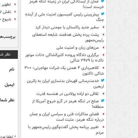
عمان از ایستادگی ایران در زمینه تنگه هرمز
تطهیر 
خرسند است!
نقش لاب
پیش‌بینی رئیس کمیسیون امنیت ملی از آینده
شیوع خ
جنگ
سفیر جدید پاکستان با مومنی دیدار کرد
پشت پرده پخش هدفمند شایعه استعفای
برچسب‌ها
رئیس‌جمهور
مرزهای زبان و امنیت ملی
نظر شم
برگزاری دادگاه پرونده کثیرالشاکی «تات موتور
تاک» با ۲۹۷۹ شاکی
کلاهبرداری ۴ همتی یک شرکت مهاجرتی؛ ۳۰۰
نام
شاکی تاکنون
خدمت‌رسانی قهرمان بدنسازی ایران به زائرین
ایمیل
اربعین
تلاقی دو اراده پولادین در هندسه قدرت
نظر شما 
صلح در تنگه هرمز در گرو خروج آمریکا از
منطقه!
فضای مذاکرات فنی و سیاسی ایران و عمان
درباره تنگه هرمز، مثبت است
تغییر برنامه پخش گفت‌وگوی رئیس‌جمهور با
مردم
*
لطفا عدد م