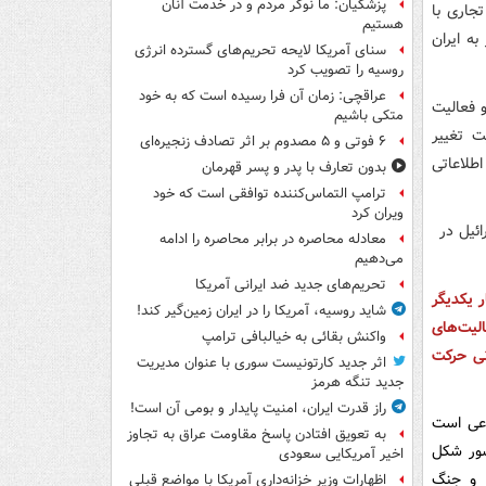
پزشکیان: ما نوکر مردم و در خدمت آنان
جاری با
هستیم
به ایران
سنای آمریکا لایحه تحریم‌های گسترده انرژی
روسیه را تصویب کرد
عراقچی: زمان آن فرا رسیده است که به خود
 فعالیت
متکی باشیم
ت تغییر
۶ فوتی و ۵ مصدوم بر اثر تصادف زنجیره‌ای
طلاعاتی
بدون تعارف با پدر و پسر قهرمان
ترامپ التماس‌کننده توافقی است که خود
ویران کرد
معادله محاصره در برابر محاصره را ادامه
می‌دهیم
تحریم‌های جدید ضد ایرانی آمریکا
ر یکدیگر
شاید روسیه، آمریکا را در ایران زمین‌گیر کند!
لیت‌های
واکنش بقائی به خیالبافی ترامپ
نی حرکت
اثر جدید کارتونیست سوری با عنوان مدیریت
جدید تنگه هرمز
راز قدرت ایران، امنیت پایدار و بومی آن است!
دعی است
به تعویق افتادن پاسخ مقاومت عراق به تجاوز
شور شکل
اخیر آمریکایی سعودی
ی و جنگ
اظهارات وزیر خزانه‌داری آمریکا با مواضع قبلی