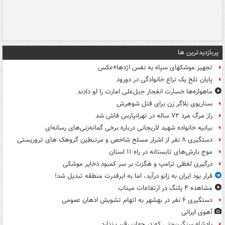
پربازدیدترین ها
تجهیز موشکهای سپاه به نفس اژدها+عکس
پایان تلخ یک نزاع خانوادگی در دورود
ماهواره‌ها خسارت انفجار جبل‌علی امارت را لو دادند
سناریوی بلاگر زن برای قتل شوهرش
راز مرگ مرد ۷۲ ساله در تهرانپارس فاش شد
بیانیه خانواده شهید لاریجانی درباره برخی گمانه‌زنی‌های رسانه‌ای
دستگیری ۸ نفر از اشرار مسلح شاخص و مرتبطین گروهک های تروریستی
موج بارش‌های تابستانه در راه ۱۱ استان
درگیری لفظی ترامپ و هگزث بر سر کمبود ذخایر موشکی
قرار بود ایران به زانو درآید، اما به ابرقدرت منطقه تبدیل شد!
مشاهده ۴ پلنگ در ارتفاعات میناب
دستگیری ۶ نفر در بهشهر به اتهام تشویش اذهان عمومی
آهوی ایرانی
پادشاه سنگین‌وزنی که در جهان رقیب ندارد