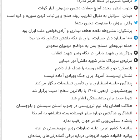
ترامپ کنترلی بر تنگه هرمز ندارد!
جنوب لبنان مجدد آماج حملات دشمن صهیونی قرار گرفت
فیدان: اسرائیل به دنبال تخریب روند صلح و بی‌ثبات کردن سوریه و غزه است
وقتی ورزش با معنویت عجین بشه!
پزشکیان: مشروطه نقطه عطف بیداری و آزادی‌خواهی ملت ایران بود
۱۰۰ میلیارد دلار خسارت، برای باز نگه داشتن تنگه‌ای که باز بود!
حمله نیروهای مسلح یمن به مواضع مزدوران سعودی
ویژگی‌های شهید بابایی در نگاه رهبر شهید انقلاب
مرثیه‌ی سوزناک مادر شهید دانش‌آموز مینابی
زلنسکی: دو پالایشگاه روسیه را هدف قرار دادیم
نشنال اینترست: آمریکا برای جنگ پهپادی آماده نیست
پنتاگون جلسه اضطراری برای تأمین تسلیحات برگزار می‌کند
پورجمشیدیان: اربعین ۱۴۰۵ با بالاترین سطح امنیت برگزار شد
شرط جدید برای بازنشستگی اعلام شد
هلاکت اعضای یک تیم تروریستی در جنوب استان سیستان و بلوچستان
افشاگری هاآرتص درباره سفر فرستاده ویژه نتانیاهو به آمریکا
پادشاه سنگین‌وزنی که در جهان رقیب ندارد
بیانیه ۸ کشور عربی علیه تجاوزات رژیم صهیونیستی در غزه
بیانیه خانواده شهید لاریجانی درباره برخی گمانه‌زنی‌های رسانه‌ای