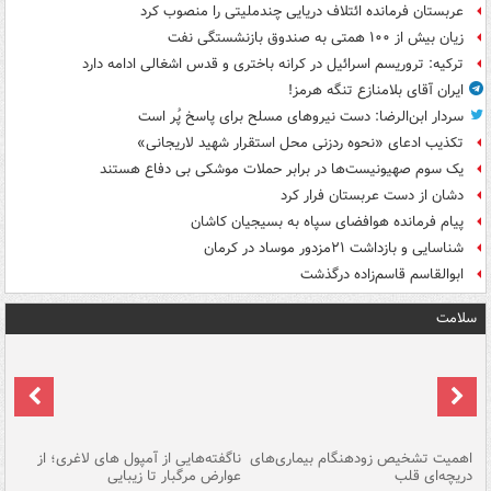
عربستان فرمانده ائتلاف دریایی چندملیتی را منصوب کرد
زیان بیش از ۱۰۰ همتی به صندوق‌ بازنشستگی نفت
ترکیه: تروریسم اسرائیل در کرانه باختری و قدس اشغالی ادامه دارد
ایران آقای بلامنازع تنگه هرمز!
سردار ابن‌الرضا: دست نیروهای مسلح برای پاسخ پُر است
تکذیب ادعای «نحوه ردزنی محل استقرار شهید لاریجانی»
یک‌ سوم صهیونیست‌ها در برابر حملات موشکی بی دفاع هستند
دشان از دست عربستان فرار کرد
پیام فرمانده هوافضای سپاه به بسیجیان کاشان
شناسایی و بازداشت ۲۱مزدور موساد در کرمان
ابوالقاسم قاسم‌زاده درگذشت
سلامت
اهمیت تشخیص زودهنگام بیماری‌های
ناگفته‌هایی از آمپول های لاغری؛ از
دریچه‌ای قلب
عوارض مرگبار تا زیبایی
تا