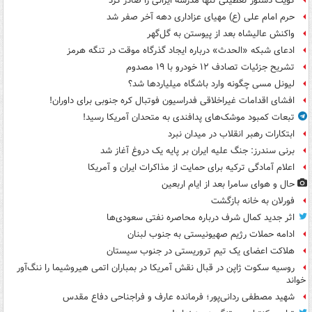
کویت دستور تعطیلی تنها مدرسه ایرانی را صادر کرد
حرم امام علی (ع) مهیای عزاداری دهه آخر صفر شد
واکنش عالیشاه بعد از پیوستن به گل‌گهر
ادعای شبکه «الحدث» درباره ایجاد گذرگاه موقت در تنگه هرمز
تشریح جزئیات تصادف ۱۲ خودرو با ۱۹ مصدوم
لیونل مسی چگونه وارد باشگاه میلیاردها شد؟
افشای اقدامات غیراخلاقی فدراسیون فوتبال کره جنوبی برای داوران!
تبعات کمبود موشک‌های پدافندی به متحدان آمریکا رسید!
ابتکارات رهبر انقلاب در میدان نبرد
برنی سندرز: جنگ علیه ایران بر پایه یک دروغ آغاز شد
اعلام آمادگی ترکیه برای حمایت از مذاکرات ایران و آمریکا
حال و هوای سامرا بعد از ایام اربعین
فورلان به خانه بازگشت
اثر جدید کمال شرف درباره محاصره نفتی سعودی‌ها
ادامه حملات رژیم صهیونیستی به جنوب لبنان
هلاکت اعضای یک تیم تروریستی در جنوب سیستان
روسیه سکوت ژاپن در قبال نقش آمریکا در بمباران اتمی هیروشیما را ننگ‌آور
خواند
شهید مصطفی ردانی‌پور؛ فرمانده عارف و فراجناحی دفاع مقدس