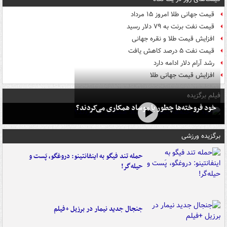
قیمت جهانی طلا امروز ۱۵ مرداد
قیمت نفت برنت به ۷۹ دلار رسید
افزایش قیمت طلا و نقره جهانی
قیمت نفت ۵ درصد کاهش یافت
رشد آرام دلار ادامه دارد
افزایش قیمت جهانی طلا
فیلم برگزیده
خود فروخته‌ها چطور با موساد همکاری می‌کردند؟
برگزیده ورزشی
حمله تند فیگو به اینفانتینو: دروغگو، پَست‌ و
حیله‌گر!
جنجال جدید نیمار در برزیل +فیلم