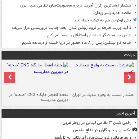
هشدار ارشدترین ژنرال آمریکا درباره محدودیت‌های نظامی علیه ایران
مقصد جدید پسر زیدان
حتی اوکراین هم به ترکیه حمله کرد
تاکید وزارت خارجه بر لزوم روشن شدن ابعاد جنایت تروریستی مزار شریف
از این به بعد دیگر نامه‌های استقلال را امضا نمی‌کنم
خدمه ناو لینکلن: پس از ۸ ماه حضور در دریا خسته و درمانده‌ شدیم
حوادث
ای
هشدار نسبت به وفوع تندباد در تهران
لحظه انفجار جایگاه CNG "صحنه" در
دس
دوربین مداربسته
ات
آخرین اخبار
زخمی شدن ۳ نظامی لبنانی در زوطر غربی
عکاسان و خبرنگاران در دفاع مقدس
ورود فرمانده تروریست‌های آمریکایی به تل‌آویو