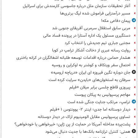
آغاز تحقیقات سازمان ملل درباره جاسوسی کارمندش برای اسرائیل
مسیر درآمدزایی فراموش شده لیگ برتری‌ها
پیمان دفاعی مکه!
مربی سابق استقلال سرمربی آفریقای جنوبی شد
دستگیری مسئول یک اداره آستارا در پرونده فساد مالی
مجتبی جباری تیم جدیدش را انتخاب کرد
روایت رسانه عبری از دخالت آشکار ترامپ در کوبا
هشدار حماس درباره اقدامات توسعه طلبانه اشغالگران در کرانه باختری
احتمال سفر ویتکاف و کوشنر به اوکراین و روسیه
جان دوباره نگین فیروزه ای ایران «دریاچه ارومیه»
سرطان به استخوان‌های «بایدن» سرایت کرده است
پیروزی قاطع چلسی برابر میلان +فیلم
مهاجم پرسپولیس به پیکان پیوست
ترامپ، مرتکب جنایت جنگی شده است
دیدار دوستانه اما جدی؛ اینتر ۲- یوونتوس ۱ +فیلم
تساوی پرسپولیس مقابل الومینیوم اراک در دیدار دوستانه
پشت‌پرده مداخله آمریکا در حمایت از یِن ژاپن؛ خیرخواهی یا خودخواهی؟
همتی: کنترل ترازنامه بانک‌ها با جدیت دنبال می‌شود