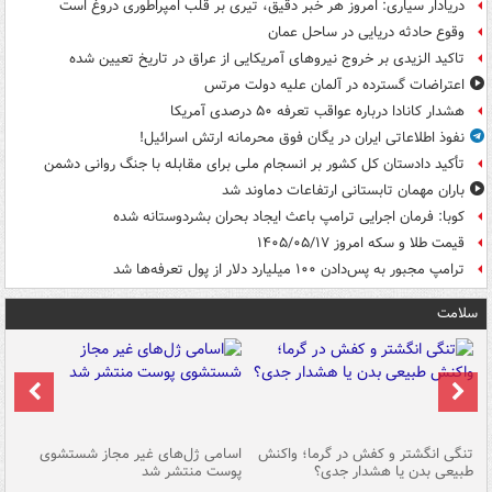
دریادار سیاری: امروز هر خبر دقیق، تیری بر قلب امپراطوری دروغ است
وقوع حادثه دریایی در ساحل عمان
تاکید الزیدی بر خروج نیروهای آمریکایی از عراق در تاریخ تعیین شده
اعتراضات گسترده در آلمان علیه دولت مرتس
هشدار کانادا درباره عواقب تعرفه ۵۰ درصدی آمریکا
نفوذ اطلاعاتی ایران در یگان فوق محرمانه ارتش اسرائیل!
تأکید دادستان کل کشور بر انسجام ملی برای مقابله با جنگ روانی دشمن
باران مهمان تابستانی ارتفاعات دماوند شد
کوبا: فرمان اجرایی ترامپ باعث ایجاد بحران بشردوستانه شده
قیمت طلا و سکه امروز ۱۴۰۵/۰۵/۱۷
ترامپ مجبور به پس‌دادن ۱۰۰ میلیارد دلار از پول تعرفه‌ها شد
سلامت
تنگی انگشتر و کفش در گرما؛ واکنش
اسامی ژل‌های غیر مجاز شستشوی
مر
طبیعی بدن یا هشدار جدی؟
پوست منتشر شد