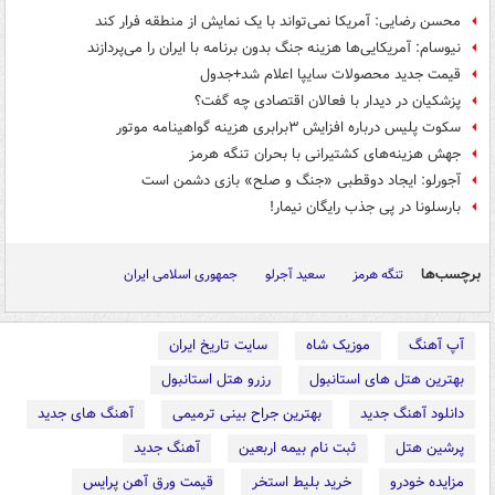
محسن رضایی: آمریکا نمی‌تواند با یک نمایش از منطقه فرار کند
نیوسام: آمریکایی‌ها هزینه جنگ بدون برنامه با ایران را می‌پردازند
قیمت جدید محصولات سایپا اعلام شد+جدول
پزشکیان در دیدار با فعالان اقتصادی چه گفت؟
سکوت پلیس درباره افزایش ۳برابری هزینه گواهینامه موتور
جهش هزینه‌های کشتیرانی با بحران تنگه هرمز
آجورلو: ایجاد دوقطبی «جنگ و صلح‌» بازی دشمن است
بارسلونا در پی جذب رایگان نیمار!
برچسب‌ها
تنگه هرمز
سعید آجرلو
جمهوری اسلامی ایران
آپ آهنگ
موزیک شاه
سایت تاریخ ایران
بهترین هتل های استانبول
رزرو هتل استانبول
دانلود آهنگ جدید
بهترین جراح بینی ترمیمی
آهنگ های جدید
پرشین هتل
ثبت نام بیمه اربعین
آهنگ جدید
مزایده خودرو
خرید بلیط استخر
قیمت ورق آهن پرایس