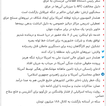
سفر رئیس دستگاه اطلاعاتی عربستان به عراق
دلیل مخالفت AFC با میزبانی آبی‌ها در عراق
سخنگوی ارتش: نظم ایرانی حاکم بر تنگه غیرقابل بازگشت است
هشدار الموسوی درباره توطئه آمریکا برای ایجاد شکاف در نیروهای مسلح عراق
تعطیلی تدریجی مراکز دیالیز خصوصی به دلیل انباشت بدهی بیمه‌ها
خاویر باردم؛ یک ستاره در برابر سکوت جهان
خدمه ناو لینکلن: پس از ۸ ماه حضور در دریا خسته و درمانده‌ شدیم
توافق بغداد و شرکت «شورون» برای احداث خط لوله بصره
تشکیل تیم کارآگاهان زبده برای دستگیری عاملان قتل رجب‌زاده
ولایتی: نیروهای خارجی باید منطقه را ترک کنند
هشدار دبیر شورای عالی امنیت ملی به امریکا درباره تنگه هرمز
پرونده حقوقی جنایت جنگی آمریکا در میناب به جریان افتاد
ادعای زلنسکی درباره تامین ماهانه موشک‌های رهگیر توسط آمریکا
خطای محاسباتی آمریکا و برتری راهبردی جمهوری اسلامی!
زنگ خطر پایان ذخایر دفاعی کشورهای خلیج فارس هم به صدا درآمد
عمان: مذاکرات مثبت و سازنده با ایران ادامه دارد
روایت رسانه اسرائیلی از فشار واشنگتن بر تل‌آویو برای آتش‌بس و خلع سلاح
حماس
سکه در آستانه بازگشت به کانال ۱۸۸ میلیون تومان