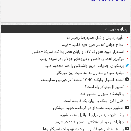
پربازدیدترین ها
تأیید ربایش و قتل حمیدرضا رجب‌زاده
مداح جوانی که در خون خود غلتید +فیلم
استقرار انبوه «دی‌اف‑۱۷» و پایان عصر پدافند آمریکا +عکس
درگیری اعضای داعش و نیروهای جولانی در سیده زینب
پزشکیان: جنایات امروز واشنگتن را هم محکوم کنید
بیانیه سپاه پاسداران به مناسبت روز خبرنگار
لحظه انفجار جایگاه CNG "صحنه" در دوربین مداربسته
"سوپر ال‌نینو"در راه است؟
پالایشگاه سیزران منفجر شد
فارن افرز: جنگ با ایران یک فاجعه است
تصاویر دیده‌ نشده از دو فرمانده شهید موشکی
پاکستان: باید در برابر اسرائیل متحد شویم
جزئیات جدید از نفتکش منفجر شده در هرمز
پاسخ معنادار هوافضای سپاه به تهدیدات آمریکایی‌ها