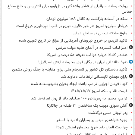
روایت رسانه اسرائیلی از فشار واشنگتن بر تل‌آویو برای آتش‌بس و خلع سلاح
حماس
سکه در آستانه بازگشت به کانال ۱۸۸ میلیون تومان
دریادار سیاری: امروز هر خبر دقیق، تیری بر قلب امپراطوری دروغ است
وقوع حادثه دریایی در ساحل عمان
تاکید الزیدی بر خروج نیروهای آمریکایی از عراق در تاریخ تعیین شده
اعتراضات گسترده در آلمان علیه دولت مرتس
هشدار کانادا درباره عواقب تعرفه ۵۰ درصدی آمریکا
نفوذ اطلاعاتی ایران در یگان فوق محرمانه ارتش اسرائیل!
تأکید دادستان کل کشور بر انسجام ملی برای مقابله با جنگ روانی دشمن
باران مهمان تابستانی ارتفاعات دماوند شد
کوبا: فرمان اجرایی ترامپ باعث ایجاد بحران بشردوستانه شده
قیمت طلا و سکه امروز ۱۴۰۵/۰۵/۱۷
ترامپ مجبور به پس‌دادن ۱۰۰ میلیارد دلار از پول تعرفه‌ها شد
آتش سوزی مهیب یک ساختمان ۱۲ طبقه در جاکارتا
پدر لیونل مسی درگذشت
وجود شواهدی مبنی بر بمباران لامرد با فسفر
چرا بیت المال باید خرج مجرمان امنیتی شود؟
قرارداد مربی خارجی استقلال تمدید شد