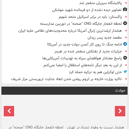
پالایشگاه سیزران منفجر شد
تصاویر دیده‌ نشده از دو فرمانده شهید موشکی
پاکستان: باید در برابر اسرائیل متحد شویم
لحظه انفجار جایگاه CNG "صحنه" در دوربین مداربسته
هشدار ارشدترین ژنرال آمریکا درباره محدودیت‌های نظامی علیه ایران
مقصد جدید پسر زیدان
ادامه جنگ تا روی کار آمدن دولت جدید در آمریکا!
جزئیات جدید از نفتکش منفجر شده در هرمز
پاسخ معنادار هوافضای سپاه به تهدیدات آمریکایی‌ها
از این به بعد دیگر نامه‌های استقلال را امضا نمی‌کنم
حتی اوکراین هم به ترکیه حمله کرد
تاکید وزارت خارجه بر لزوم روشن شدن ابعاد جنایت تروریستی مزار شریف
حوادث
ای
هشدار نسبت به وفوع تندباد در تهران
لحظه انفجار جایگاه CNG "صحنه" در
دس