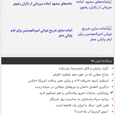
جاده‌های مشهد آماده میزبانی از زائران رضوی
آماده سازی ضریح نورانی امیرالمومنین برای ایام
پایانی صفر
پربازدیدترین ها
تأیید ربایش و قتل حمیدرضا رجب‌زاده
مداح جوانی که در خون خود غلطید +فیلم
استقرار انبوه «دی‌اف‑۱۷» و پایان عصر پدافند آمریکا +عکس
درگیری اعضای داعش و نیروهای جولانی در سیده زینب
پزشکیان: جنایات امروز واشنگتن را هم محکوم کنید
بیانیه سپاه پاسداران به مناسبت روز خبرنگار
فارن افرز: جنگ با ایران یک فاجعه است
"سوپر ال‌نینو"در راه است؟