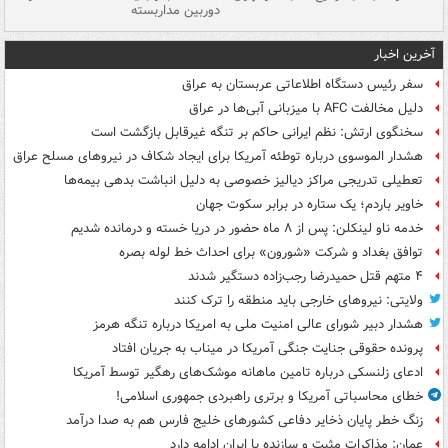
دوربین مداربسته
ات
آخرین اخبار
سفر رئیس دستگاه اطلاعاتی عربستان به عراق
دلیل مخالفت AFC با میزبانی آبی‌ها در عراق
سخنگوی ارتش: نظم ایرانی حاکم بر تنگه غیرقابل بازگشت است
هشدار الموسوی درباره توطئه آمریکا برای ایجاد شکاف در نیروهای مسلح عراق
تعطیلی تدریجی مراکز دیالیز خصوصی به دلیل انباشت بدهی بیمه‌ها
خاویر باردم؛ یک ستاره در برابر سکوت جهان
خدمه ناو لینکلن: پس از ۸ ماه حضور در دریا خسته و درمانده‌ شدیم
توافق بغداد و شرکت «شورون» برای احداث خط لوله بصره
۴ متهم قتل حمیدرضا رجب‌زاده دستگیر شدند
ولایتی: نیروهای خارجی باید منطقه را ترک کنند
هشدار دبیر شورای عالی امنیت ملی به امریکا درباره تنگه هرمز
پرونده حقوقی جنایت جنگی آمریکا در میناب به جریان افتاد
ادعای زلنسکی درباره تامین ماهانه موشک‌های رهگیر توسط آمریکا
خطای محاسباتی آمریکا و برتری راهبردی جمهوری اسلامی!
زنگ خطر پایان ذخایر دفاعی کشورهای خلیج فارس هم به صدا درآمد
عمان: مذاکرات مثبت و سازنده با ایران ادامه دارد