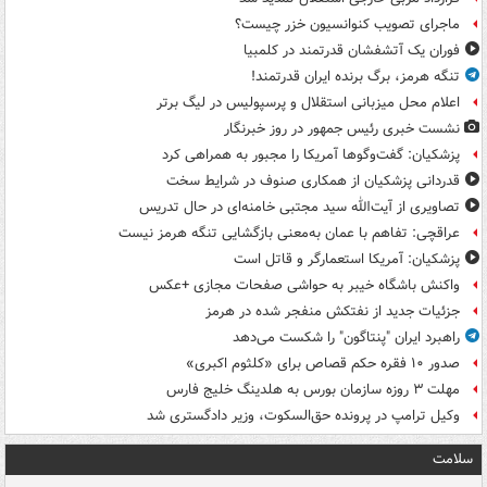
ماجرای تصویب کنوانسیون خزر چیست؟
فوران یک آتشفشان قدرتمند در کلمبیا
تنگه هرمز، برگ برنده ایران قدرتمند!
اعلام محل میزبانی استقلال و پرسپولیس در لیگ برتر
نشست خبری رئیس جمهور در روز خبرنگار
پزشکیان: گفت‌وگوها آمریکا را مجبور به همراهی کرد
قدردانی پزشکیان از همکاری صنوف در شرایط سخت
تصاویری از آیت‌الله سید مجتبی خامنه‌ای در حال تدریس
عراقچی: تفاهم با عمان به‌معنی بازگشایی تنگه هرمز نیست
پزشکیان: آمریکا استعمارگر و قاتل است
واکنش باشگاه خیبر به حواشی صفحات مجازی +عکس
جزئیات جدید از نفتکش منفجر شده در هرمز
راهبرد ایران "پنتاگون" را شکست می‌دهد
صدور ۱۰ فقره حکم قصاص برای «کلثوم اکبری»
مهلت ۳ روزه سازمان بورس به هلدینگ خلیج فارس
وکیل ترامپ در پرونده حق‌السکوت، وزیر دادگستری شد
سلامت