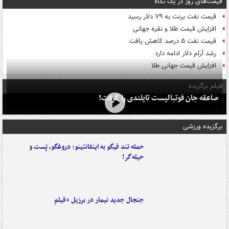
قیمت‌های روز در یک نگاه
قیمت نفت برنت به ۷۹ دلار رسید
افزایش قیمت طلا و نقره جهانی
قیمت نفت ۵ درصد کاهش یافت
رشد آرام دلار ادامه دارد
افزایش قیمت جهانی طلا
فیلم برگزیده
صاعقه جان فوتبالیست تایلندی را گرفت!
برگزیده ورزشی
حمله تند فیگو به اینفانتینو: دروغگو، پَست‌ و
حیله‌گر!
جنجال جدید نیمار در برزیل +فیلم