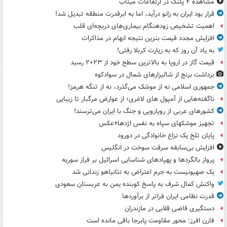
مشاهده ۴ پلنگ در ارتفاعات میناب
قرار بود ایران به زانو درآید، اما به ابرقدرت منطقه تبدیل شد!
اهمیت تشخیص زودهنگام بیماری‌های دریچه‌ای قلب
افزایش مجدد قیمت بنزین نتیجه ابهام در مذاکرات
به یاد آن روز که به زیارت کربلا رفتی!
قیمت گاز در اروپا به بالاترین سطح خود از ۲۰۲۳ رسید
برداشت برنج از شالیزارهای شمال در سوادکوه
جمهوری اسلامی نه از موشک می‌گذرد، نه از تنگه هرمز!
ناگفته‌هایی از آمپول های لاغری؛ از عوارض مرگبار تا زیبایی
کشورهای عربی از رویارویی و جنگ با ایران می‌ترسند!
تجهیز موشکهای سپاه به نفس اژدها+عکس
پایان تلخ یک نزاع خانوادگی در دورود
افزایش بی‌سابقه سرقت سوخت در انگلیس
پرواز بالگردها و پهپادهای شناسایی اسرائیل بر فراز سوریه
یک صهیونیست به جرم اعتراض به نتانیاهو زندانی شد
واکنش کمال شرف به پاسخ کوبنده یمن به عربستان سعودی
قدرت نظامی ایران فراتر از برآوردها
دستگیری قاضی قلابی در مازندران
فارن افرز: محور مقاومت پابرجا باقی مانده است