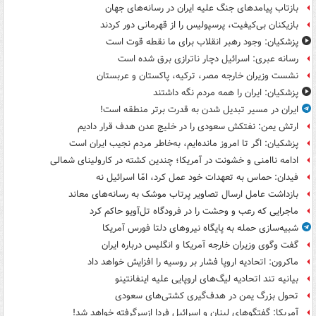
بازتاب پیامدهای جنگ علیه ایران در رسانه‌های جهان
بازیکنان بی‌کیفیت، پرسپولیس را از قهرمانی دور کردند
پزشکیان: وجود رهبر انقلاب برای ما نقطه قوت است
رسانه عبری: اسرائیل دچار ناترازی برق شده است
نشست وزیران خارجه مصر، ترکیه، پاکستان و عربستان
پزشکیان: ایران را همه مردم نگه داشتند
ایران در مسیر تبدیل شدن به قدرت برتر منطقه است!
ارتش یمن: نفتکش سعودی را در خلیج عدن هدف قرار دادیم
پزشکیان: اگر تا امروز مانده‌ایم، به‌خاطر مردم نجیب ایران است
ادامه ناامنی و خشونت در آمریکا؛ چندین کشته در کارولینای شمالی
فیدان: حماس به تعهدات خود عمل کرد، امّا اسرائیل نه
بازداشت عامل ارسال تصاویر پرتاب موشک به رسانه‌های معاند
ماجرایی که رعب و وحشت را در فرودگاه تل‌آویو حاکم کرد
شبیه‌سازی حمله به پایگاه نیروهای دلتا فورس آمریکا
گفت وگوی وزیران خارجه آمریکا و انگلیس درباره ایران
ماکرون: اتحادیه اروپا فشار بر روسیه را افزایش خواهد داد
بیانیه تند اتحادیه لیگ‌های اروپایی علیه اینفانتینو
تحول بزرگ یمن در هدف‌گیری کشتی‌های سعودی
آمریکا: گفتگوهای لبنان و اسرائیل فردا ازسرگرفته خواهد شد!