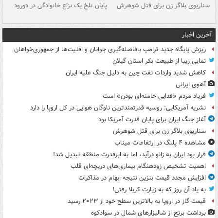
سناریوی بلاگر زن برای قتل شوهرش
پایان تلخ یک نزاع خانوادگی در دورود
و 
آخرین اخبار
ریزش پایگاه جدید ترامپ بافاصله‌گیری جوانان و اقلیت‌ها از جمهوری‌خواهان
نمایی زیبا از طبیعت بکر استان گیلان
کاهش شدید واردات نفت چین به دلیل جنگ علیه ایران
آهوی ایرانی
فریاد مردم «فدایی خامنه‌ای بودن» است
نشریه آمریکایی: روسیه قدرتمندترین ناوگان هوایی در کل اروپا را دارد
آغاز جنگ ایران برای پایان قدرت آمریکا بود
سناریوی بلاگر زن برای قتل شوهرش
مشاهده ۴ پلنگ در ارتفاعات میناب
قرار بود ایران به زانو درآید، اما به ابرقدرت منطقه تبدیل شد!
اهمیت تشخیص زودهنگام بیماری‌های دریچه‌ای قلب
افزایش مجدد قیمت بنزین نتیجه ابهام در مذاکرات
به یاد آن روز که به زیارت کربلا رفتی!
قیمت گاز در اروپا به بالاترین سطح خود از ۲۰۲۳ رسید
برداشت برنج از شالیزارهای شمال در سوادکوه