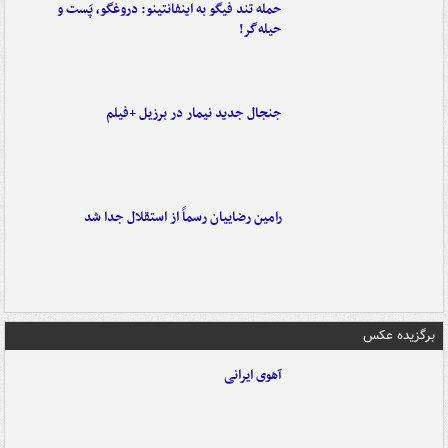
حمله تند فیگو به اینفانتینو: دروغگو، پَست‌ و
حیله‌گر!
جنجال جدید نیمار در برزیل +فیلم
رامین رضاییان رسماً از استقلال جدا شد
برگزیده عکس
آهوی ایرانی