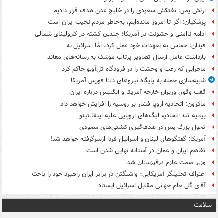
ارتش یمن: نفتکش سعودی را در خلیج عدن هدف قرار دادیم
پزشکیان: اگر تا امروز مانده‌ایم، به‌خاطر مردم نجیب ایران است
ادامه ناامنی و خشونت در آمریکا؛ چندین کشته در کارولینای شمالی
فیدان: حماس به تعهدات خود عمل کرد، امّا اسرائیل نه
بازداشت عامل ارسال تصاویر پرتاب موشک به رسانه‌های معاند
ماجرایی که رعب و وحشت را در فرودگاه تل‌آویو حاکم کرد
شبیه‌سازی حمله به پایگاه نیروهای دلتا فورس آمریکا
گفت وگوی وزیران خارجه آمریکا و انگلیس درباره ایران
ماکرون: اتحادیه اروپا فشار بر روسیه را افزایش خواهد داد
بیانیه تند اتحادیه لیگ‌های اروپایی علیه اینفانتینو
تحول بزرگ یمن در هدف‌گیری کشتی‌های سعودی
آمریکا: گفتگوهای لبنان و اسرائیل فردا ازسرگرفته خواهد شد!
تفاهم ایران و عمان در آستانه نهایی شدن است
وزیر صمت عازم قرقیزستان شد
اعتراف تحلیلگر آمریکایی؛ واشنگتن در برابر ایران راهبرد خود را باخت
آقای گل جام جهانی مقابل اسرائیل ایستاد
سلامت