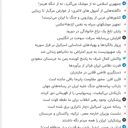
جمهوری اسلامی نه از موشک می‌گذرد، نه از تنگه هرمز!
ناگفته‌هایی از آمپول های لاغری؛ از عوارض مرگبار تا زیبایی
کشورهای عربی از رویارویی و جنگ با ایران می‌ترسند!
تجهیز موشکهای سپاه به نفس اژدها+عکس
پایان تلخ یک نزاع خانوادگی در دورود
افزایش بی‌سابقه سرقت سوخت در انگلیس
پرواز بالگردها و پهپادهای شناسایی اسرائیل بر فراز سوریه
یک صهیونیست به جرم اعتراض به نتانیاهو زندانی شد
واکنش کمال شرف به پاسخ کوبنده یمن به عربستان سعودی
قدرت نظامی ایران فراتر از برآوردها
دستگیری قاضی قلابی در مازندران
فارن افرز: محور مقاومت پابرجا باقی مانده است
بازتاب پیامدهای جنگ علیه ایران در رسانه‌های جهان
بازیکنان بی‌کیفیت، پرسپولیس را از قهرمانی دور کردند
پزشکیان: وجود رهبر انقلاب برای ما نقطه قوت است
رسانه عبری: اسرائیل دچار ناترازی برق شده است
نشست وزیران خارجه مصر، ترکیه، پاکستان و عربستان
پزشکیان: ایران را همه مردم نگه داشتند
ایران در مسیر تبدیل شدن به قدرت برتر منطقه است!