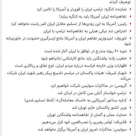
توصیف کردند
نماینده کنگره: ترامپ ایران را قوی‌تر و آمریکا را ناامن کرد
تفاهم‌نامه ایران آمریکا باید به کنگره بیاید!
رایس: آمریکا به این زودی‌ها از تسلیم مقابل ایران کمر راست نخواهد کرد
اعتراض تند نیکی هیلی به تفاهم‌نامه ترامپ با ایران
لاوروف: امیدواریم تفاهم ایران و آمریکا مانع ازسرگیری خشونت در خاورمیانه
شود
دوره ۶۰ روزه مندرج در توافق با ایران آغاز شده است
خطیب زاده: واشنگتن باید مانع کارشکنی نتانیاهو شود
اظهارات وزیر خارجه فرانسه درباره مردم ایران، اوج نفاق و ریاکاری است
شهباز شریف: هیئت پاکستان در مراسم تشییع پیکر رهبر شهید ایران شرکت
می‌کند
گروسی: در مذاکرات سوئیس شرکت خواهیم کرد
ترامپ خواستار آتش بس کامل در لبنان شد
کنایه سناتور آمریکایی به «استاد معامله‌گر»: کاملا تسلیم شدی!
وزیر کشور پاکستان عازم تهران شد
حمایت عمان و آلمان از تفاهمنامه واشنگتن تهران
قالیباف: اوامر رهبری را نصب‌العین خود قرار می‌دهیم
سوئیس: مذاکرات امروز ایران و آمریکا برگزار نخواهد شد