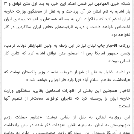
شبکه خبری
المیادین
نیز ضمن اعلام این خبر، به بند اول متن توافق و ۳
بار اشاره به نام لبنان در آن پرداخت و به نقل از سخنگوی وزارت خارجه
ایران اعلام کرد که مذاکرات آتی به مساله‌ هسته‌ای و لغو تحریم‌های ایران
اختصاص خواهد داشت و درباره ظرفیت‌های دفاعی ایران مذاکره‌ای در کار
نخواهد بود.
روزنامه
الاخبار
چاپ لبنان نیز در این رابطه به اولین اظهارنظر دونالد ترامپ،
رئیس جمهور آمریکا پس از امضای متن توافق اشاره کرد که «این کار
آسانی نبود.»
در ادامه الاخبار به نقل از شهباز شریف، نخست وزیر پاکستان نوشت که
«یادداشت تفاهم اسلام آباد فورا وارد فاز اجرایی خواهد شد.»
الاخبار همچنین این بخش از اظهارات اسماعیل بقایی، سخنگوی وزارت
خارجه ایران را برجسته کرد که «اجرای توافق‌ها سخت‌تر از تنظیم آنها
است.»
این روزنامه لبنانی به نقل از بقایی نوشت: «تداوم حملات رژیم
صهیونیستی به لبنان، به منزله نقض تعهدات ذکر شده در متن یادداشت
بوده و آمریکا مسوول این است که رژیم صهیونیستی را ملزم به رعایت