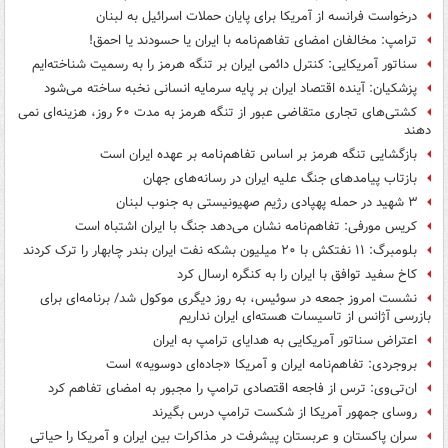
درخواست فرانسه از آمریکا برای پایان حملات اسرائیل به لبنان
ترامپ: مخالفان امضای تفاهم‌نامه با ایران یا حسودند یا احمق!
سناتور آمریکایی: کنترل دائمی ایران بر تنگه هرمز را به رسمیت شناخته‌ایم
پزشکیان: آینده اقتصاد ایران بر پایه سرمایه انسانی نخبه ساخته می‌شود
کشتی‌های تجاری متقاضی عبور از تنگه هرمز به مدت ۶۰ روز، هزینه‌ای نمی
دهند
بازگشایی تنگه هرمز بر اساس تفاهم‌نامه بر عهده ایران است
بازتاب پیامدهای جنگ علیه ایران در رسانه‌های جهان
۳ شهید در حمله پهپادی رژیم صهیونیستی به جنوب لبنان
کریس مورفی: تفاهم‌نامه نشان می‌دهد جنگ با ایران اشتباه است
بلومبرگ: ۱۱ نفتکش با ۲۰ میلیون بشکه نفت ایران بندر چابهار را ترک کردند
کاخ سفید توافق با ایران را به کنگره ارسال کرد
نشست امروز جمعه در سوئیس، به روز دیگری موکول شد/ برنامه‌ای برای
بازرسی آژانس از تاسیسات هسته‌ای ایران نداریم
اعتراض سناتور آمریکایی به هدایای ترامپ به ایران
بروجردی: تفاهم‌نامه ایران و آمریکا «جاده‌ای دوسویه» است
ان‌تی‌وی: ترس از فاجعه اقتصادی ترامپ را مجبور به امضای تفاهم کرد
روسای جمهور آمریکا از شکست ترامپ درس بگیرند
سران پاکستان و عربستان پیشرفت در مذاکرات بین ایران و آمریکا را حیاتی