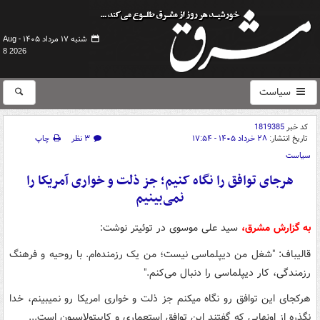
شنبه ۱۷ مرداد ۱۴۰۵ -
Aug
8 2026
سیاست
کد خبر
1819385
تاریخ انتشار:
۲۸ خرداد ۱۴۰۵ - ۱۷:۵۴
۳ نظر
چاپ
سیاست
هرجای توافق را نگاه کنیم؛ جز ذلت و خواری آمریکا را
نمی‌بینیم
به گزارش مشرق،
سید علی موسوی در توئیتر نوشت:
قالیباف: "شغل من دیپلماسی نیست؛ من یک رزمنده‌ام. با روحیه و فرهنگ
رزمندگی، کار دیپلماسی را دنبال می‌کنم."
هرکجای این توافق رو نگاه میکنم جز ذلت و خواری امریکا رو نمیبینم، خدا
نگذره از اونهایی که گفتند این توافق استعماری و کاپیتولاسیون است...