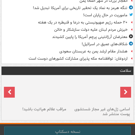
انفجار بزرگ در شهر المخا یمن
تنگه هرمز به نماد یک تحقیر تاریخی برای آمریکا تبدیل شد!
ماموریت در حال پایان است!
۲۰ حمله رژیم صهیونیستی به درعا و قنیطره در یک هفته
خیزش مردم لبنان علیه دولت سازشکار و خائن
معترضان آرژانتینی پرچم آمریکا را پایین کشیدند
شکاف‌های عمیق در اسرائیل!
هشدار مقام ارشد یمن به عربستان سعودی
اردوغان: توافقنامه مکه پذیرای مشارکت کشورهای دوست است
سلامت
اسامی ژل‌های غیر مجاز شستشوی
مراقب علائم هپاتیت باشید!
با
پوست منتشر شد
به
نسخه دسکتاپ