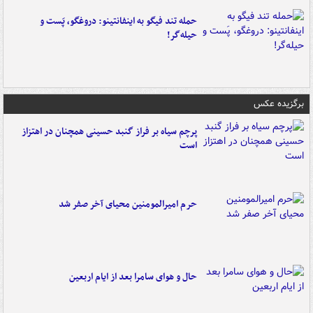
حمله تند فیگو به اینفانتینو: دروغگو، پَست‌ و
حیله‌گر!
برگزیده عکس
پرچم سیاه بر فراز گنبد حسینی همچنان در اهتزاز
است
حرم امیرالمومنین محیای آخر صفر شد
حال و هوای سامرا بعد از ایام اربعین