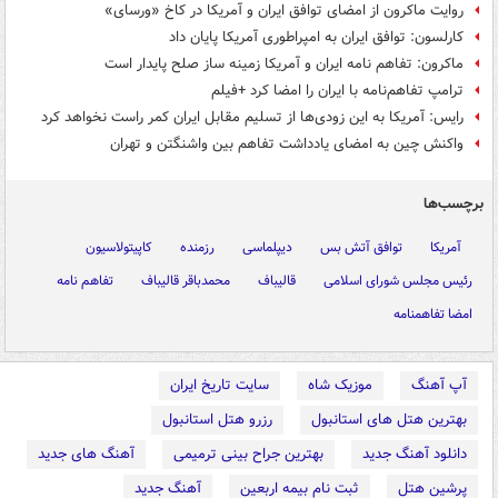
روایت ماکرون از امضای توافق ایران و آمریکا در کاخ «ورسای»
کارلسون: توافق ایران به امپراطوری آمریکا پایان داد
ماکرون: تفاهم نامه ایران و آمریکا زمینه ساز صلح پایدار است
ترامپ تفاهم‌نامه با ایران را امضا کرد +فیلم
رایس: آمریکا به این زودی‌ها از تسلیم مقابل ایران کمر راست نخواهد کرد
واکنش چین به امضای یادداشت تفاهم بین واشنگتن و تهران
برچسب‌ها
آمریکا
توافق آتش بس
دیپلماسی
رزمنده
کاپیتولاسیون
رئیس مجلس شورای اسلامی
قالیباف
محمدباقر قالیباف
تفاهم نامه
امضا تفاهمنامه
آپ آهنگ
موزیک شاه
سایت تاریخ ایران
بهترین هتل های استانبول
رزرو هتل استانبول
دانلود آهنگ جدید
بهترین جراح بینی ترمیمی
آهنگ های جدید
پرشین هتل
ثبت نام بیمه اربعین
آهنگ جدید