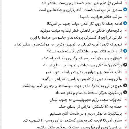
اسامی ژل‌های غیر مجاز شستشوی پوست منتشر شد
سندرز: ترامپ نماد فساد، اقتدارگرایی و جنگ‌طلبی است!
مراقب علائم هپاتیت باشید!
ادامه جنگ تا روی کار آمدن دولت جدید در آمریکا!
باغچه‌های خانگی در کاهش خطر ابتلا به دیابت موثرند
نگرانی تل‌آویو از گسترش پرونده‌های جاسوسی مرتبط با ایران
نیویورک تایمز: غرب تمایلی به تجهیز اوکراین به موشک‌های رهگیر ندارد
آیا از نفوذ نتانیاهو در واشنگتن کاسته شده است؟
توافق پرو و مکزیک بر سر ازسرگیری روابط دیپلماتیک
پزشکیان: شکافی بین دولت و نیروهای مسلح نیست
تاکید نخست‌وزیر عراق بر تقویت روابط با عربستان
وقتی رسانه عبری از کابوس بنیامین نتانیاهو می‌گوید
هیچ دولتی به اندازۀ ما در جهت سیاست‌های رهبری قدم برنداشت
پزشکیان: هرگز استعفا نداده‌ام و نخواهم داد
تجاوزات مجدد رژیم صهیونیستی به جنوب لبنان
حمله به ۱۵ نفتکش‌ اماراتی از ابتدای جنگ
پزشکیان: ما نوکر مردم و در خدمت آنان هستیم
سنای آمریکا لایحه تحریم‌های گسترده انرژی روسیه را تصویب کرد
عراقچی: زمان آن فرا رسیده است که به خود متکی باشیم