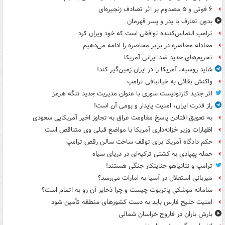
۶ فوتی و ۵ مصدوم بر اثر تصادف زنجیره‌ای
بدون تعارف با پدر و پسر قهرمان
ترامپ التماس‌کننده توافقی است که خود ویران کرد
معادله محاصره در برابر محاصره را ادامه می‌دهیم
تحریم‌های جدید ضد ایرانی آمریکا
شاید روسیه، آمریکا را در ایران زمین‌گیر کند!
واکنش بقائی به خیالبافی ترامپ
اثر جدید کارتونیست سوری با عنوان مدیریت جدید تنگه هرمز
راز قدرت ایران، امنیت پایدار و بومی آن است!
به تعویق افتادن پاسخ مقاومت عراق به تجاوز اخیر آمریکایی سعودی
اظهارات وزیر خزانه‌داری آمریکا با مواضع قبلی وی متناقض است
حکم دادگاه آمریکا برای توقف ساخت سالن رقص ترامپ
حمله پهپادی به کشتی ترکیه‌ای در دریای سیاه
ترامپ و نتانیاهو جنایتکار جنگی هستند!
میزبانی استقلال در آسیا به امارات می‌رسد؟
سامانه موشکی پاتریوت چیست و چرا ذخایر آن رو به اتمام است؟
امنیت خلیج فارس باید به دست کشورهای منطقه تأمین شود
بارش باران در فاروج خراسان شمالی