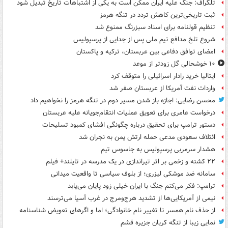
تلگراف: جنگ علیه ایران ممکن است به یکی از اشتباهات تاریخ تبدیل شود
ثبت تاریخی‌ترین کاهش تردد در تنگه هرمز
تنظیم قولنامه برای اسناد سبزرنگ ممنوع شد
شروع تلخ مدافع تیم ملی پس از جدایی از پرسپولیس
امضای توافق دفاعی بین عربستان، ترکیه و پاکستان
۱۰ خوشحالی گل زودتر از موعد
ایتالیا خرید رادار اسرائیلی را متوقف کرد
واردات نفت آمریکا از عربستان صفر شد
محسن رضایی: اجازه باز شدن مسیر دوم در تنگه هرمز را نخواهیم داد
درخواست عامری برای تعویق عملیات انتقام‌جویانه علیه عربستان
دستور ترامپ برای تحقیق درباره چگونگی افشای کمبود تسلیحات
ائتلاف سعودی مدعی حمله ارتش یمن به نجران شد
هشدار سرمربی پرسپولیس به جاسوس تیم
۲۲ کشته و زخمی بر اثر تیراندازی در یک مدرسه در تایلند+ فیلم
سامانه ضد موشکی لیزری؛ از بلوف سیاسی تا واقعیت میدانی
ترامپ: فکر می‌کنم جنگ با ایران خیلی زود پایان می‌یابد
نیمی از آمریکایی‌ها از تشدید هرج‌ومرج در غرب آسیا می‌ترسند
از حذف نام همسر تا تغییر نام خانوادگی؛ اما و اگرهای تعویض شناسنامه
نمایی زیبا از تنگه کریان جزیره قشم