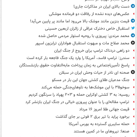
دست بالای ایران در مذاکرات جاری!
عکس‌های دیده نشده از رفاقت دو فرمانده‌ موشکی
قیمت بنزین مانند موشک بالا می‌رود اما مانند پر پایین می‌آید!
استقبال خاص دخترک عراقی از زائران اربعین حسینی
محمد مرندی: پیروزی با روحیه استوار مردمی حاصل شده
محمد صلاح مات و مبهوت استقبال هواداران ترابزون اسپور
دو راهی دردناک ترامپ برای خروج از جنگ ایران
سندرز: ترامپ فاسد، آمریکا را وارد یک جنگ فاجعه بار کرده است
پاسخ تأمین‌اجتماعی به زمان پرداخت مابه‌التفاوت حقوق بازنشستگان
صحنه ای نادر از حیات وحش ایران در سبلان
جنگ مدعیان طلای کشتی جهان این بار در مسکو
سوخو۳۵ با این موشک‌ها به ناوهای‌جنگی حمله می‌کند
روسیه: به ۳ کشتی اوکراین حمله و ۲۰۳ پهپاد را سرنگون کردیم
ترامپ مقاله‌ای را با عنوان پیروزی خیالی در جنگ ایران بازنشر کرد
قیمت جهانی طلا امروز ۱۶ مرداد
برخورد پراید با تیر برق ۲ فوتی بر جای گذاشت
حمله سایبری گسترده به بورس آمریکا
صنعا: نیروهای ما در کمین‌ هستند