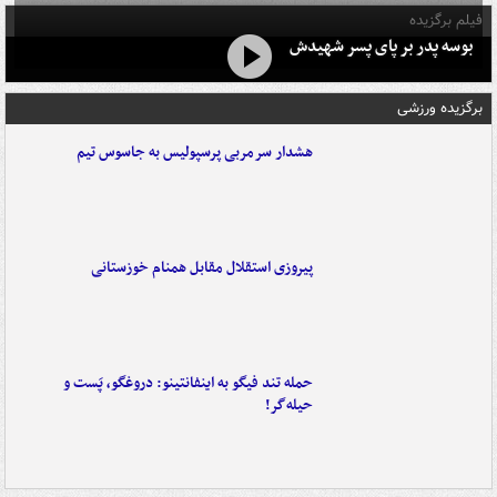
فیلم برگزیده
بوسه‌ پدر بر پای پسر شهیدش
برگزیده ورزشی
هشدار سرمربی پرسپولیس به جاسوس تیم
پیروزی استقلال مقابل همنام خوزستانی
حمله تند فیگو به اینفانتینو: دروغگو، پَست‌ و
حیله‌گر!