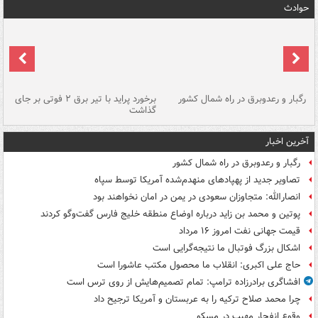
حوادث
رگبار و رعدوبرق در راه شمال کشور
برخورد پراید با تیر برق ۲ فوتی بر جای
گذاشت
گر
آخرین اخبار
رگبار و رعدوبرق در راه شمال کشور
تصاویر جدید از پهپادهای منهدم‌شده آمریکا توسط سپاه
انصارالله: متجاوزان سعودی در یمن در امان نخواهند بود
پوتین و محمد بن زاید درباره اوضاع منطقه خلیج فارس گفت‌وگو کردند
قیمت جهانی نفت امروز ۱۶ مرداد
اشکال بزرگ فوتبال ما نتیجه‌گرایی است
حاج علی اکبری: انقلاب ما محصول مکتب عاشورا است
افشاگری برادرزاده ترامپ: تمام تصمیم‌هایش از روی ترس است
چرا محمد صلاح ترکیه را به عربستان و آمریکا ترجیح داد
وقوع انفجار مهیب در مسکو