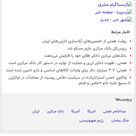
اخبار مرتبط
روایت همتی از تضمین‌های آزادسازی دارایی‌های ایران
رییس‌کل بانک مرکزی عازم مسکو شد
بانک‌های مرکزی ذخایر طلای خود را افزایش می‌دهند
همتی: تقویت ذخایر ارزی و حمایت از تولید در دستور کار بانک مرکزی است
همتی: ۳.۷ میلیارد دلار برای واردات کالاهای اساسی و دارو تامین شده است
واکاویِ «صبرِ استراتژیک» در سیاستِ دفاعی روسیه؛ از مماشات در اوکراین
تا بسیجِ علیه ناتو +عکس و فیلم
برچسب‌ها
عبدالناصر همتی
امریکا
آمریکا
بانک مرکزی
ایران
جنگ رمضان
رژیم صهیونیستی