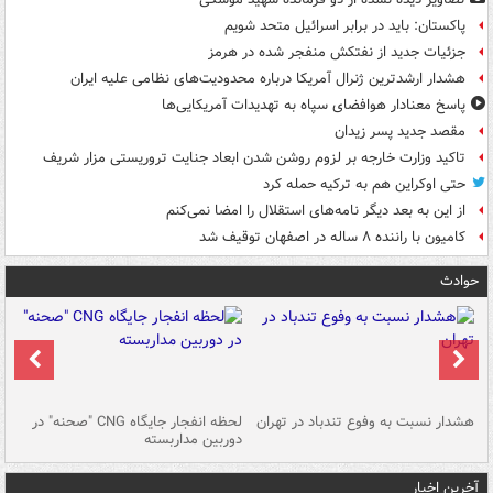
پاکستان: باید در برابر اسرائیل متحد شویم
جزئیات جدید از نفتکش منفجر شده در هرمز
هشدار ارشدترین ژنرال آمریکا درباره محدودیت‌های نظامی علیه ایران
پاسخ معنادار هوافضای سپاه به تهدیدات آمریکایی‌ها
مقصد جدید پسر زیدان
تاکید وزارت خارجه بر لزوم روشن شدن ابعاد جنایت تروریستی مزار شریف
حتی اوکراین هم به ترکیه حمله کرد
از این به بعد دیگر نامه‌های استقلال را امضا نمی‌کنم
کامیون با راننده ۸ ساله در اصفهان توقیف شد
حوادث
ای
هشدار نسبت به وفوع تندباد در تهران
لحظه انفجار جایگاه CNG "صحنه" در
دس
دوربین مداربسته
ات
آخرین اخبار