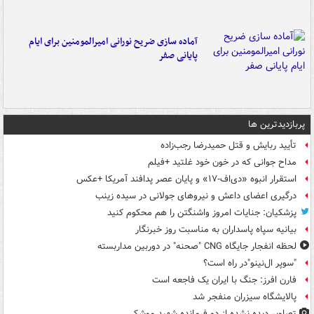
آماده سازی ضریح نورانی امیرالمومنین برای ایام
پایانی صفر
پربازدیدترین ها
تأیید ربایش و قتل حمیدرضا رجب‌زاده
مداح جوانی که در خون خود غلتید +فیلم
استقرار انبوه «دی‌اف‑۱۷» و پایان عصر پدافند آمریکا +عکس
درگیری اعضای داعش و نیروهای جولانی در سیده زینب
پزشکیان: جنایات امروز واشنگتن را هم محکوم کنید
بیانیه سپاه پاسداران به مناسبت روز خبرنگار
لحظه انفجار جایگاه CNG "صحنه" در دوربین مداربسته
"سوپر ال‌نینو"در راه است؟
فارن افرز: جنگ با ایران یک فاجعه است
پالایشگاه سیزران منفجر شد
تصاویر دیده‌ نشده از دو فرمانده شهید موشکی