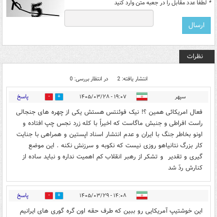
*
لطفا عدد مقابل را در جعبه متن وارد کنید
نظرات
انتشار یافته: 2
در انتظار بررسی: 0
پاسخ
سپهر
۱۹:۰۷ - ۱۴۰۵/۰۳/۲۸
0
2
فعال امریکائی همین ؟! نیک فوئنتس هستش یکی از چهره های جنجالی
راست افراطی و جنبش ماگاست که اخیراً با کله زرد نجس چپ افتاده و
اونو بخاطر جنگ با ایران و عدم انتشار اسناد اپستین و همراهی با جنایت
کار بزرگ نتانیاهو روزی نیست که نکوبه و سرزنش نکنه . این موضع
گیری و تقدیر ‌ و تشکر از رهبر انقلاب کم اهمیت نداره و نباید ساده از
کنارش ردّ شد
پاسخ
۱۴:۰۸ - ۱۴۰۵/۰۳/۲۹
0
1
این خوشتیپ آمریکایی رو ببین که طرف حقه اون گره گوری های ایرانیم