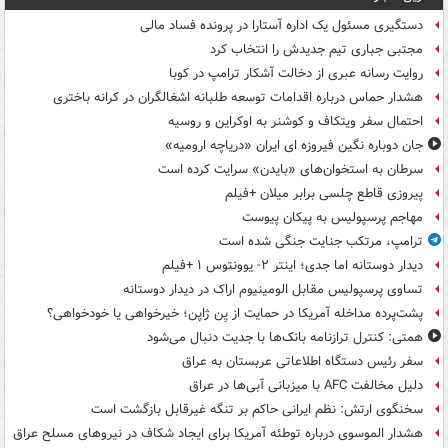
دستگیری مسئول یک اداره آستارا در پرونده فساد مالی
مجتبی جباری تیم جدیدش را انتخاب کرد
روایت رسانه عبری از دخالت آشکار ترامپ در کوبا
هشدار حماس درباره اقدامات توسعه طلبانه اشغالگران در کرانه باختری
احتمال سفر ویتکاف و کوشنر به اوکراین و روسیه
جان دوباره نگین فیروزه ای ایران «دریاچه ارومیه»
سرطان به استخوان‌های «بایدن» سرایت کرده است
پیروزی قاطع چلسی برابر میلان +فیلم
مهاجم پرسپولیس به پیکان پیوست
ترامپ، مرتکب جنایت جنگی شده است
دیدار دوستانه اما جدی؛ اینتر ۲- یوونتوس ۱ +فیلم
تساوی پرسپولیس مقابل الومینیوم اراک در دیدار دوستانه
پشت‌پرده مداخله آمریکا در حمایت از یِن ژاپن؛ خیرخواهی یا خودخواهی؟
همتی: کنترل ترازنامه بانک‌ها با جدیت دنبال می‌شود
سفر رئیس دستگاه اطلاعاتی عربستان به عراق
دلیل مخالفت AFC با میزبانی آبی‌ها در عراق
سخنگوی ارتش: نظم ایرانی حاکم بر تنگه غیرقابل بازگشت است
هشدار الموسوی درباره توطئه آمریکا برای ایجاد شکاف در نیروهای مسلح عراق