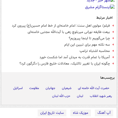
اخبار مرتبط
فیلم/ مولوی اهل سنت: امام خامنه‌ای از خط امام حسین(ع) پیروی کرد
بیعت طایفه نورانی میربلوچ زهی با آیت‌الله مجتبی خامنه‌ای
چرا می‌گوییم تا اینجا پیروزیم؟
سه نکته مهم برای تبیین این ایام
محاسبه اشتباه ترامپ
آمریکا با تمام قدرت به میدان آمد اما شکست خورد
چگونه ایران با تغییر تاکتیک، معادلات خلیج فارس را دگرگون کرد؟
برچسب‌ها
حضرت آیت الله خامنه ای
شیعیان
جهانیان
مقاومت
اسرائیل
رهبر شهید انقلاب
لبنان
حزب الله لبنان
آپ آهنگ
موزیک شاه
سایت تاریخ ایران