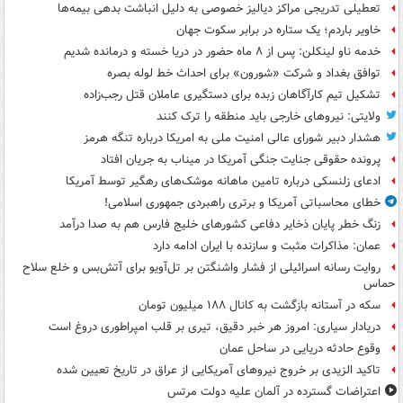
تعطیلی تدریجی مراکز دیالیز خصوصی به دلیل انباشت بدهی بیمه‌ها
خاویر باردم؛ یک ستاره در برابر سکوت جهان
خدمه ناو لینکلن: پس از ۸ ماه حضور در دریا خسته و درمانده‌ شدیم
توافق بغداد و شرکت «شورون» برای احداث خط لوله بصره
تشکیل تیم کارآگاهان زبده برای دستگیری عاملان قتل رجب‌زاده
ولایتی: نیروهای خارجی باید منطقه را ترک کنند
هشدار دبیر شورای عالی امنیت ملی به امریکا درباره تنگه هرمز
پرونده حقوقی جنایت جنگی آمریکا در میناب به جریان افتاد
ادعای زلنسکی درباره تامین ماهانه موشک‌های رهگیر توسط آمریکا
خطای محاسباتی آمریکا و برتری راهبردی جمهوری اسلامی!
زنگ خطر پایان ذخایر دفاعی کشورهای خلیج فارس هم به صدا درآمد
عمان: مذاکرات مثبت و سازنده با ایران ادامه دارد
روایت رسانه اسرائیلی از فشار واشنگتن بر تل‌آویو برای آتش‌بس و خلع سلاح
حماس
سکه در آستانه بازگشت به کانال ۱۸۸ میلیون تومان
دریادار سیاری: امروز هر خبر دقیق، تیری بر قلب امپراطوری دروغ است
وقوع حادثه دریایی در ساحل عمان
تاکید الزیدی بر خروج نیروهای آمریکایی از عراق در تاریخ تعیین شده
اعتراضات گسترده در آلمان علیه دولت مرتس