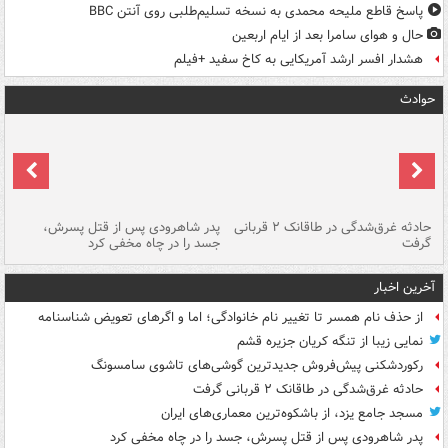
پاسخ قاطع ملیحه محمدی به نسخه تسلیم‌طلبی روی آنتن BBC
حال و هوای سامرا بعد از ایام اربعین
هشدار افسر ارشد آمریکایی به کاخ سفید +فیلم
حوادث
شته
حادثه غرق‌شدگی در طاقانک ۲ قربانی
پدر شاهرودی پس از قتل پسرش،
دس
گرفت
جسد را در چاه مخفی کرد
آخرین اخبار
از حذف نام همسر تا تغییر نام خانوادگی؛ اما و اگرهای تعویض شناسنامه
نمایی زیبا از تنگه کریان جزیره قشم
رکوردشکنی پیش‌فروش جدیدترین گوشی‌های تاشوی سامسونگ
حادثه غرق‌شدگی در طاقانک ۲ قربانی گرفت
مسجد جامع یزد، از باشکوه‌ترین معماری‌های ایران
پدر شاهرودی پس از قتل پسرش، جسد را در چاه مخفی کرد