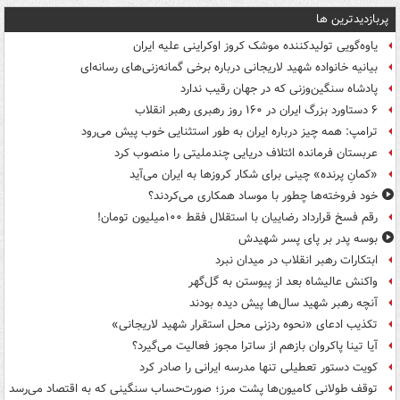
پربازدیدترین ها
یاوه‌گویی تولیدکننده موشک کروز اوکراینی علیه ایران
بیانیه خانواده شهید لاریجانی درباره برخی گمانه‌زنی‌های رسانه‌ای
پادشاه سنگین‌وزنی که در جهان رقیب ندارد
۶ دستاورد بزرگ ایران در ۱۶۰ روز رهبری رهبر انقلاب
ترامپ: همه چیز درباره ایران به طور استثنایی خوب پیش می‌رود
عربستان فرمانده ائتلاف دریایی چندملیتی را منصوب کرد
«کمانِ پرنده» چینی برای شکار کروزها به ایران می‌آید
خود فروخته‌ها چطور با موساد همکاری می‌کردند؟
رقم فسخ قرارداد رضاییان با استقلال فقط ۱۰۰میلیون تومان!
بوسه‌ پدر بر پای پسر شهیدش
ابتکارات رهبر انقلاب در میدان نبرد
واکنش عالیشاه بعد از پیوستن به گل‌گهر
آنچه رهبر شهید سال‌ها پیش دیده بودند
تکذیب ادعای «نحوه ردزنی محل استقرار شهید لاریجانی»
آیا تینا پاکروان بازهم از ساترا مجوز فعالیت می‌گیرد؟
کویت دستور تعطیلی تنها مدرسه ایرانی را صادر کرد
توقف طولانی کامیون‌ها پشت مرز؛ صورت‌حساب سنگینی که به اقتصاد می‌رسد