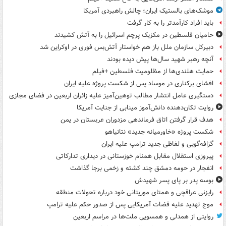
موشک‌های بالستیک ایران؛ چالش راهبردی آمریکا
باید افراد کارآمدتر را به کار گرفت
حامیان فلسطین در مکزیک پرچم اسرائیل را به آتش کشیدند
دبیرکل سازمان ملل باز هم خواستار آتش‌بس فوری در اوکراین شد
آنچه رهبر شهید سال‌ها پیش دیده بودند
حمایت هلندی‌ها از مظلومیت فلسطین +فیلم
افشای برکناری در موساد پس از شکست پروژه علیه ایران
دستگیری عامل انتشار مطالب توهین‌آمیز علیه زائران اربعین در فضای مجازی
روایت تکان‌دهنده دانش‌آموز مینابی از جنایت آمریکا
هدف قرار گرفتن اتاق‌ فرماندهی مزدوران عربستان در یمن
شکست پروژه «خاورمیانه جدید» نتانیاهو
گزافه‌گویی و لفاظی جدید ترامپ علیه ایران
پیروزی استقلال مقابل همنام خوزستانی در دیداری تدارکاتی
انفجار در حومه دمشق چند کشته و زخمی برجا گذاشت
بوسه‌ پدر بر پای پسر شهیدش
رایزنی عراقچی و همتای موریتانی خود درباره تحولات منطقه
موج تهدید علیه قضات آمریکایی پس از صدور حکم علیه ترامپ
روایتی از همدلی و همسویی ملت‌ها در مراسم اربعین