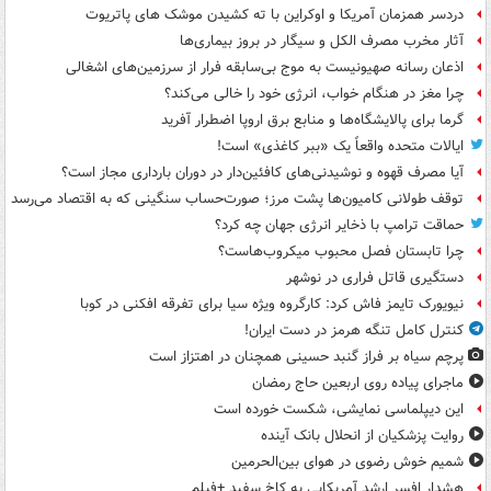
دردسر همزمان آمریکا و اوکراین با ته کشیدن موشک های پاتریوت
آثار مخرب مصرف الکل و سیگار در بروز بیماری‌ها
اذعان رسانه صهیونیست به موج بی‌سابقه فرار از سرزمین‌های اشغالی
چرا مغز در هنگام خواب، انرژی خود را خالی می‌کند؟
گرما برای پالایشگاه‌ها و منابع برق اروپا اضطرار آفرید
ایالات متحده واقعاً یک «ببر کاغذی» است!
آیا مصرف قهوه و نوشیدنی‌های کافئین‌دار در دوران بارداری مجاز است؟
توقف طولانی کامیون‌ها پشت مرز؛ صورت‌حساب سنگینی که به اقتصاد می‌رسد
حماقت ترامپ با ذخایر انرژی جهان چه کرد؟
چرا تابستان فصل محبوب میکروب‌هاست؟
دستگیری قاتل فراری در نوشهر
نیویورک تایمز فاش کرد: کارگروه ویژه سیا برای تفرقه افکنی در کوبا
کنترل کامل تنگه هرمز در دست ایران!
پرچم سیاه بر فراز گنبد حسینی همچنان در اهتزاز است
ماجرای پیاده روی اربعین حاج رمضان
این دیپلماسی نمایشی، شکست خورده است
روایت پزشکیان از انحلال بانک آینده
شمیم خوش رضوی در هوای بین‌الحرمین
هشدار افسر ارشد آمریکایی به کاخ سفید +فیلم