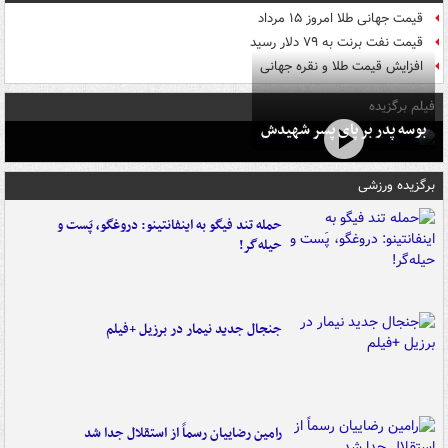
قیمت جهانی طلا امروز ۱۵ مرداد
قیمت نفت برنت به ۷۹ دلار رسید
افزایش قیمت طلا و نقره جهانی
فیلم برگزیده
بوسه‌ پدر بر پای پسر شهیدش
برگزیده ورزشی
حمله تند فیگو به اینفانتینو: دروغگو، پَست‌ و
حیله‌گر!
جنجال جدید نیمار در برزیل +فیلم
رامین رضاییان رسماً از استقلال جدا شد