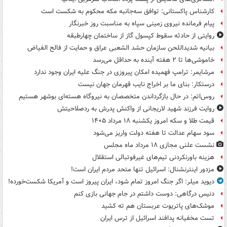
کارشناس پاکستانی: توافق سه‌جانبه مکه محکوم به شکست است
پیام فرمانده نیروی زمینی سپاه به مناسبت روز خبرنگار
روایتی از حادثه سقوط کپسول گاز از ساختمان چهارطبقه
بیانیه شدیداللحن سازمان حشد الشعبی عراق و حمایت از فالح الفیاض
خاموشی‌ها تا ۲ هفته آینده به حداقل می‌رسد
مرشایمر: ترامپ فهمیده امکان پیروزی در جنگ علیه ایران وجود ندارد
درستکار: بنای ما بر اخراج نایب قهرمان جهان نیست
روس‌اتم: در حال بازگرداندن متخصصان به نیروگاه هسته‌ای بوشهر هستیم
روایت فرزند شهید لاریجانی از واکنش پدرش به ردصلاحیتش
قیمت طلا و سکه امروز یکشنبه ۱۸ مرداد ۱۴۰۵
سود سهام عدالت تا هفته دولت واریز می‌شود
نشست علنی مجازی ۱۸ مرداد ماه مجلس
هزینه باورنکردنی تیم‌های غیرفوتبالی استقلال
مزدور اینترنشنال: اسرائیل تنها متحد مردم ایران است!
دیوید میلر: اگر جنگ امروز تمام شود، ایران پیروز است و آمریکا شکست‌خورده!
دنیس درگاهی: دوست داشتم در جام جهانی بازی کنم
موشک‌های پاتریوت عربستان هم ته‌ کشید
تست مخفیانه پدافند اسرائیل از ترس ایران