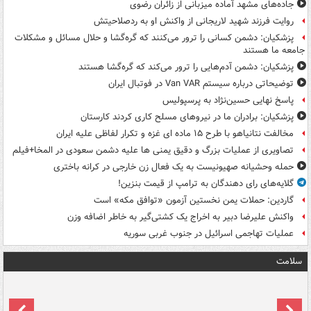
جاده‌های مشهد آماده میزبانی از زائران رضوی
روایت فرزند شهید لاریجانی از واکنش او به ردصلاحیتش
پزشکیان: دشمن کسانی را ترور می‌کنند که گره‌گشا و حلال مسائل و مشکلات
جامعه ما هستند
پزشکیان: دشمن آدم‌هایی را ترور می‌کند که گره‌گشا هستند
توضیحاتی درباره سیستم Van VAR در فوتبال ایران
پاسخ نهایی حسین‌نژاد به پرسپولیس
پزشکیان: برادران ما در نیروهای مسلح کاری کردند کارستان
مخالفت نتانیاهو با طرح ۱۵ ماده ای غزه و تکرار لفاظی علیه ایران
تصاویری از عملیات بزرگ و دقیق یمنی ها علیه دشمن سعودی در المخا+فیلم
حمله وحشیانه صهیونیست به یک فعال زن خارجی در کرانه باختری
گلایه‌های رای دهندگان به ترامپ از قیمت بنزین!
گاردین: حملات یمن نخستین آزمون «توافق مکه» است
واکنش علیرضا دبیر به اخراج یک کشتی‌گیر به خاطر اضافه وزن
عملیات تهاجمی اسرائیل در جنوب غربی سوریه
سلامت