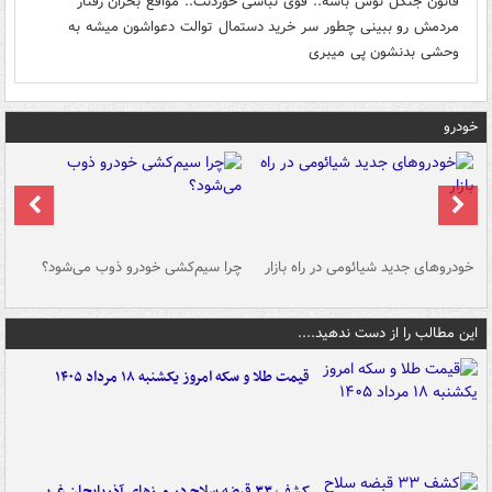
قانون جنگل توش باشه.. قوی نباشی خوردنت.. مواقع بحران رفتار
مردمش رو ببینی چطور سر خرید دستمال توالت دعواشون میشه به
وحشی بدنشون پی میبری
خودرو
خودروهای جدید شیائومی در راه بازار
چرا سیم‌کشی خودرو ذوب می‌شود؟
شو
این مطالب را از دست ندهید....
قیمت طلا و سکه امروز یکشنبه ۱۸ مرداد ۱۴۰۵
کشف ۳۳ قبضه سلاح در مرزهای آذربایجان غربی