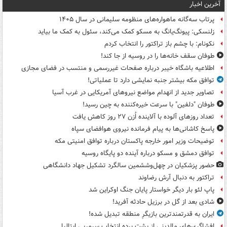
آخرین اخبار
پرتاب سه‌گانه ماهواره‌های منظومه سلیمانی در سال ۱۴۰۵
زلنسکی: پیونگ‌یانگ به مسکو کمک می‌کند، سئول به کمک ما بیاید
نکونام: با چشم باز تراکتور را انتخاب کردم
طوفان سقف خانه‌ها را در روسیه از جا ‌کند!
اطلاعیه باشگاه خیبر درباره صفحات غیررسمی و منتسب در فضای مجازی
توافق مکه بیشتر جنبه نمایشی دارد تا عملیاتی!
تصاویر جدید از انهدام مواضع نیروهای آمریکایی در غرب آسیا
طوفان "دلفین" با سرعت خیره‌کننده به چین رسید!
تعداد روزهای آلوده با آلاینده اُزن ۲۷ روز کاهش یافت
پاسخ کاشانی‌ها به پیام فرمانده نیروی هوافضای سپاه
توضیحات وزیر امور خارجه پاکستان درباره توافق امنیتی مکه
توافق دمشق و مسکو درباره آینده دو پایگاه روسیه
حضور پزشکیان در چهل‌وششمین سالگرد تشکیل جهاد دانشگاهی
تراکتور به دنبال آرش رضاوند
پاپ لئو بار دیگر خواستار پایان جنگ اوکراین شد
شادی بعد از گل در برزیل حادثه آفرید!
ایران به قدرتمندترین بازیگرِ منطقه تبدیل شده!
افشاگری‌های مالدینی از پشت پرده انتخاب سرمربی ایتالیا