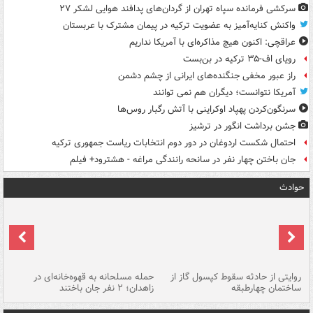
سرکشی فرمانده سپاه تهران از گردان‌های پدافند هوایی لشکر ۲۷
واکنش کنایه‌آمیز به عضویت ترکیه در پیمان مشترک با عربستان
عراقچی: اکنون هیچ مذاکره‌ای با آمریکا نداریم
رویای اف-۳۵ ترکیه در بن‌بست
راز عبور مخفی جنگنده‌های ایرانی از چشم دشمن
آمریکا نتوانست؛ دیگران هم نمی توانند
سرنگون‌کردن پهپاد اوکراینی با آتش رگبار روس‌ها
جشن برداشت انگور در ترشیز
احتمال شکست اردوغان در دور دوم انتخابات ریاست جمهوری ترکیه
جان باختن چهار نفر در سانحه رانندگی مراغه - هشترود+ فیلم
حوادث
روایتی از حادثه سقوط کپسول گاز از
حمله مسلحانه به قهوه‌خانه‌ای در
عا
ساختمان چهارطبقه
زاهدان؛ ۲ نفر جان باختند
دس