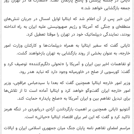
تایانی در جلسه پرسش و پاسخ پارلمان گفت: «سفارت ما در تهران روز
جمعه بازگشایی خواهد شد.»
این خبر پس از آن اعلام شد که ایتالیا اوایل امسال در جریان تنش‌های
منطقه‌ای و جنگی که آمریکا و رژیم صهیونیستی علیه ایران به راه انداخته
بودند، نمایندگی دیپلماتیک خود در تهران را موقتا تعطیل کرد.
تایانی گفت که سفیر ایتالیا به همراه دیپلمات‌ها و کارکنان وزارت امور
خارجه، به عنوان بخشی از روند بازگشایی به تهران بازخواهند گشت.
او تفاهمات اخیر بین ایران و آمریکا را «تحولی دلگرم‌کننده» توصیف کرد و
گفت: کورسویی از صلح در خاورمیانه وجود دارد که نباید هدر رود.
وزیر امور خارجه ایتالیا همچنین گفت که بعدا با سیدعباس عراقچی، وزیر
امور خارجه ایران گفت‌وگو خواهد کرد و ایتالیا آماده است تا از تلاش‌ها
برای تبدیل تفاهم بین و ایران آمریکا به «صلح پایدار» حمایت کند.
آنتونیو تایانی همچنین بر اهمیت بازگرداندن آزادی دریانوردی در تنگه هرمز
تاکید کرد و گفت که این امر برای اقتصاد ایتالیا «حیاتی» است.
مراسم امضای تفاهم نامه پایان جنگ میان جمهوری اسلامی ایران و ایالات