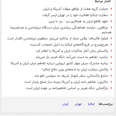
اخبار مرتبط
حمایت گروه هفت از توافق موقت آمریکا و ایران
سفارت ایتالیا فعالیت خود را در تهران ازسر گرفت
تعهد قاطع ایران به همکاری برد - برد با چین
عراقچی: نیازمند هماهنگی بیشتری میان دستگاه دیپلماسی و صداوسیما
هستیم
فیلم/ قالیباف: وقتی حرف از مذاکره می‌زنم، منظورم دیپلماسیِ اقتدار است
هرج‌ومرج در فرودگاه‌های ایتالیا به دلیل اعتصاب گسترده
پاکستان زمان آغاز مذاکرات ایران و آمریکا را اعلام کرد
ترامپ: تفاهم به دست نمی‌آمد تنگه هرمز باز نمی‌شد
بیانیه مشترک سران چهار کشور اروپایی درباره تفاهم میان ایران و آمریکا
واکنش سفارت ایران به ادعاهای وزیر دفاع ایتالیا
منابع پاکستانی: سفر شهباز شریف به سوئیس لغو شد
ماکرون: تفاهم نامه ایران و آمریکا زمینه ساز صلح پایدار است
بازگشایی تنگه هرمز بر اساس تفاهم‌نامه بر عهده ایران است
برچسب‌ها
ایتالیا
تهران
ایران