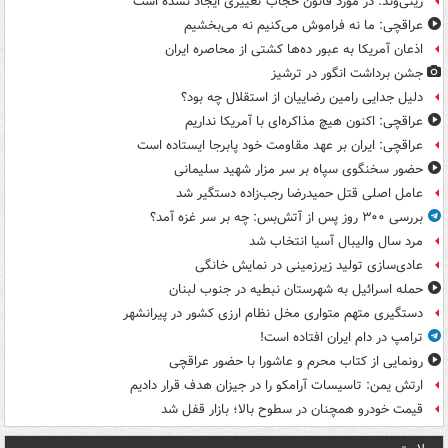
زینی‌وند: در مورد قانون حجاب تغییری ایجاد نشده است
عراقچی: ما نه فراموش می‌کنیم نه می‌بخشیم
اذعان آمریکا به عبور ده‌ها کشتی از محاصره ایران
جشن برداشت انگور در ترشیز
دلیل جدایی رامین رضاییان از استقلال چه بود؟
عراقچی: اکنون هیچ مذاکره‌ای با آمریکا نداریم
عراقچی: ایران بر عهد مقاومت خود پابرجا ایستاده است
حضور سخنگوی سپاه بر سر مزار شهید سلیمانی
عامل اصلی قتل حمیدرضا رجب‌زاده دستگیر شد
بررسی ۳۰۰ روز پس از آتش‌بس: چه بر سر غزه آمد؟
مرد سال والیبال آسیا انتخاب شد
عادی‌سازی تولید زیرزمینی در نمایش خانگی
حمله اسرائیل به شهرستان نبطیه در جنوب لبنان
دستگیری متهم متواری مخل نظام ارزی کشور در پیرانشهر
ترامپ در دام ایران افتاده است!
رونمایی از کتاب محرم و عاشورا با حضور عراقچی
ارتش یمن: تاسیسات آرامکو را در جیزان هدف قرار دادیم
قیمت خودرو همچنان در سطوح بالا؛ بازار قفل شد