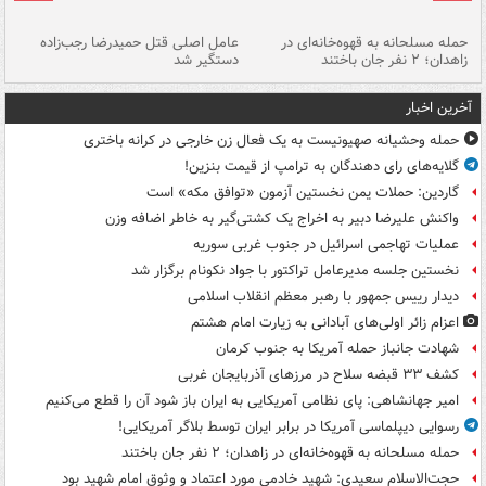
حمله مسلحانه به قهوه‌خانه‌ای در
عامل اصلی قتل حمیدرضا رجب‌زاده
گر
زاهدان؛ ۲ نفر جان باختند
دستگیر شد
نا
آخرین اخبار
حمله وحشیانه صهیونیست به یک فعال زن خارجی در کرانه باختری
گلایه‌های رای دهندگان به ترامپ از قیمت بنزین!
گاردین: حملات یمن نخستین آزمون «توافق مکه» است
واکنش علیرضا دبیر به اخراج یک کشتی‌گیر به خاطر اضافه وزن
عملیات تهاجمی اسرائیل در جنوب غربی سوریه
نخستین جلسه مدیرعامل تراکتور با جواد نکونام برگزار شد
دیدار رییس جمهور با رهبر معظم انقلاب اسلامی
اعزام زائر اولی‌های آبادانی به زیارت امام هشتم
شهادت جانباز حمله آمریکا به جنوب کرمان
کشف ۳۳ قبضه سلاح در مرزهای آذربایجان غربی
امیر جهانشاهی: پای نظامی آمریکایی به ایران باز شود آن را قطع می‌کنیم
رسوایی دیپلماسی آمریکا در برابر ایران توسط بلاگر آمریکایی!
حمله مسلحانه به قهوه‌خانه‌ای در زاهدان؛ ۲ نفر جان باختند
حجت‌الاسلام سعیدی: شهید خادمی مورد اعتماد و وثوق امام شهید بود