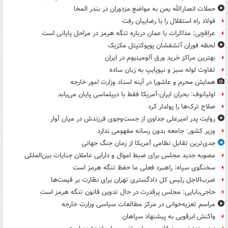
حملات انصارالله یمن به مواضع مزدوران در بندر المخا
فولاد راه استقلال را با رضاییان رفت
عراقچی: مذاکرات با عمان درباره تنگه هرمز در مراحل پایانی است
لحظه فوران آتشفشان پوپوکتپتل مکزیک
بهترین مراکز خرید ورق آلومینیوم در ایران
تفاوت لوله سبز و نیوپایپ به زبان ساده
همایش محرم و عاشورا در آینه اسناد وزارت امور خارجه
اولیانوف: بحران ایران-آمریکا فقط با دیپلماسی پایان می‌یابد
صلاح ترک‌ها را پولدار کرد
روایت پدر امیرعلی جداوی از جست‌وجوی فرزندش در میان آوار
وزیر کشور: جامعه بدون رسانه مفهومی ندارد
جدی‌ترین تقابل نظامی آمریکا از زمان جنگ جهانی
مصوبه جدید مجلس برای ضبط اموال و دارایی عاملان جنایات بین‌المللی
سخنگوی سپاه: راهبرد فعلی ما حفظ تنگه هرمز است
ضرب‌الاجل رئیس کل دادگستری تهران برای نظارت بر قیمت‌ها
حاجی‌بابایی: مجلس پرقدرت در حال تدوین قانون تنگه هرمز است
مراسم تعزیه‌خوانی در مرکز مطالعات سیاسی وزارت خارجه
واکنش ابرقویی به پیشنهاد سپاهان