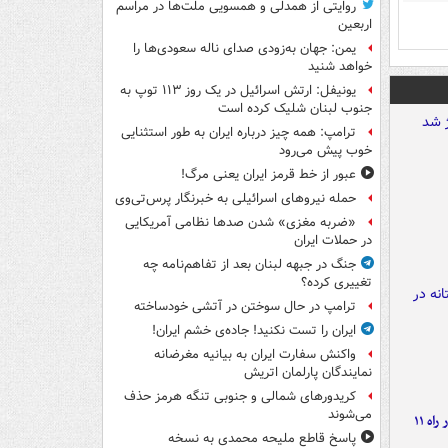
روایتی از همدلی و همسویی ملت‌ها در مراسم
اربعین
یمن: جهان به‌زودی صدای ناله سعودی‌ها را
خواهد شنید
یونیفل: ارتش اسرائیل در یک روز ۱۱۳ توپ به
جنوب لبنان شلیک کرده است
ترامپ: همه چیز درباره ایران به طور استثنایی
خوب پیش می‌رود
عبور از خط قرمز ایران یعنی مرگ!
حمله نیروهای اسرائیلی به خبرنگار پرس‌تی‌وی
«ضربه مغزی» شدن صدها نظامی آمریکایی
در حملات ایران
جنگ در جبهه لبنان بعد از تفاهم‌نامه چه
تغییری کرده؟
ترامپ در حال سوختن در آتشی خودساخته
ایران را تست نکنید! جاده‌ی خشم ایران!
واکنش سفارت ایران به بیانیه مغرضانه
نمایندگان پارلمان اتریش
کریدورهای شمالی و جنوبی تنگه هرمز حذف
می‌شوند
موج بارش‌های تابستانه در راه ۱۱
پاسخ قاطع ملیحه محمدی به نسخه