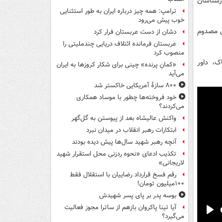
کارشناسان
ترامپ: همه چیز درباره ایران به طور استثنایی
خوب پیش می‌رود
شیل مصدوم
دشان از دست عربستان فرار کرد
عربستان فرمانده ائتلاف دریایی چندملیتی را
منصوب کرد
 مارسینیاک، داور
«کمانِ پرنده» چینی برای شکار کروزها به ایران
می‌آید
۸۰۰ سازۀ آمریکایی خاکستر شد
خود فروخته‌ها چطور با موساد همکاری
می‌کردند؟
واکنش عالیشاه بعد از پیوستن به گل‌گهر
ابتکارات رهبر انقلاب در میدان نبرد
آنچه رهبر شهید سال‌ها پیش دیده بودند
تکذیب ادعای «نحوه ردزنی محل استقرار شهید
لاریجانی»
رقم فسخ قرارداد رضاییان با استقلال فقط
۱۰۰میلیون تومان!
بوسه‌ پدر بر پای پسر شهیدش
آیا تینا پاکروان بازهم از ساترا مجوز فعالیت
می‌گیرد؟
Pla