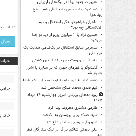
تغییرات جدید یوفا در لیگ‌های اروپایی
دست رد وینیسیوس به حقوقی هم سطح
رونالدو!
ماجرای خواهرخواندگی استقلال و تیم
*
لطفا عدد م
افغانستانی چه بود؟
حسین نژاد با ۲ میلیون یورو از دینامو جدا
می‌شود
سرمربی سابق استقلال در یک‌قدمی هدایت یک
تیم ملی
انتصاب سرپرست دبیری فدراسیون کشتی
نظرات
گفت‌وگو با قهرمان جهان که در مبارزه با اشرار
جانباز شد
نشست اضطراری اینفانتینو با مدیران ارشد فیفا
تیم بعدی محمد صلاح مشخص شد
حرامی 
روزنامه‌های ورزشی امروز چهارشنبه ۱۴ مرداد
۱۴۰۵
طارمی مشتری معروف پیدا کرد
شرط صلاح برای پیوستن به الاتحاد
خاک بر
هرو رنار سرمربی ساحل عاج شد
علی نعمتی شاگرد دژاگه در لیگ ستارگان قطر
شد