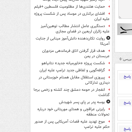
حمایت هلندی‌ها از مظلومیت فلسطین +فیلم
افشای برکناری در موساد پس از شکست پروژه
علیه ایران
دستگیری عامل انتشار مطالب توهین‌آمیز
علیه زائران اربعین در فضای مجازی
روایت تکان‌دهنده دانش‌آموز مینابی از جنایت
آمریکا
هدف قرار گرفتن اتاق‌ فرماندهی مزدوران
عربستان در یمن
بررسی: 0
شکست پروژه «خاورمیانه جدید» نتانیاهو
گزافه‌گویی و لفاظی جدید ترامپ علیه ایران
پاسخ
پیروزی استقلال مقابل همنام خوزستانی در
دیداری تدارکاتی
انفجار در حومه دمشق چند کشته و زخمی برجا
گذاشت
بوسه‌ پدر بر پای پسر شهیدش
پاسخ
رایزنی عراقچی و همتای موریتانی خود درباره
تحولات منطقه
موج تهدید علیه قضات آمریکایی پس از صدور
حکم علیه ترامپ
پاسخ