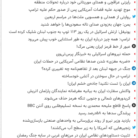
رایزنی عراقچی و همتای موریتانی خود درباره تحولات منطقه
موج تهدید علیه قضات آمریکایی پس از صدور حکم علیه ترامپ
روایتی از همدلی و همسویی ملت‌ها در مراسم اربعین
یمن: جهان به‌زودی صدای ناله سعودی‌ها را خواهد شنید
یونیفل: ارتش اسرائیل در یک روز ۱۱۳ توپ به جنوب لبنان شلیک کرده است
ترامپ: همه چیز درباره ایران به طور استثنایی خوب پیش می‌رود
عبور از خط قرمز ایران یعنی مرگ!
حمله نیروهای اسرائیلی به خبرنگار پرس‌تی‌وی
«ضربه مغزی» شدن صدها نظامی آمریکایی در حملات ایران
جنگ در جبهه لبنان بعد از تفاهم‌نامه چه تغییری کرده؟
ترامپ در حال سوختن در آتشی خودساخته
ایران را تست نکنید! جاده‌ی خشم ایران!
واکنش سفارت ایران به بیانیه مغرضانه نمایندگان پارلمان اتریش
کریدورهای شمالی و جنوبی تنگه هرمز حذف می‌شوند
پاسخ قاطع ملیحه محمدی به نسخه تسلیم‌طلبی روی آنتن BBC
پرشدگی سدها به ۵۸درصد رسید
بازدید وزیر نیرو از روند برق‌رسانی به واحدهای صنعتی بازسازی‌شده
زنجیرهایی که آمریکا را به زیر سطح آب می‌کشند!
تثبیت دستاوردهای نظامی ایران در مرزهای غربی در سایه جنگ رمضان