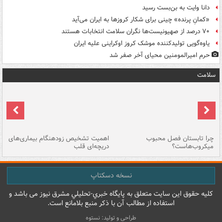
دانا وایت به بن‌بست رسید
«کمانِ پرنده» چینی برای شکار کروزها به ایران می‌آید
۷۰ درصد از صهیونیست‌ها نگران سلامت انتخابات هستند
یاوه‌گویی تولیدکننده موشک کروز اوکراینی علیه ایران
حرم امیرالمومنین محیای آخر صفر شد
سلامت
ی
چرا تابستان فصل محبوب
اهمیت تشخیص زودهنگام بیماری‌های
نا
میکروب‌هاست؟
دریچه‌ای قلب
عو
نسخه دسکتاپ
کليه حقوق اين سايت متعلق به پایگاه خبري-تحليلي مشرق نيوز می باشد و
استفاده از مطالب آن با ذکر منبع بلامانع است.
طراحی و تولید: نستوه