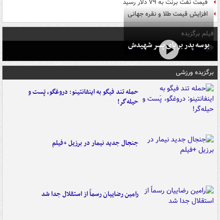
قیمت نفت برنت به ۷۹ دلار رسید
افزایش قیمت طلا و نقره جهانی
فیلم برگزیده
بوسه‌ پدر بر پای پسر شهیدش
برگزیده ورزشی
حمله تند فیگو به اینفانتینو: دروغگو، پَست‌ و
حیله‌گر!
جنجال جدید نیمار در برزیل +فیلم
رامین رضاییان رسماً از استقلال جدا شد