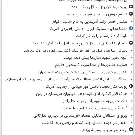
روایت پزشکیان از انحلال بانک آینده
شمیم خوش رضوی در هوای بین‌الحرمین
هشدار افسر ارشد آمریکایی به کاخ سفید +فیلم
موشک‌های بالستیک ایران؛ چالش راهبردی آمریکا
باید افراد کارآمدتر را به کار گرفت
حامیان فلسطین در مکزیک پرچم اسرائیل را به آتش کشیدند
دبیرکل سازمان ملل باز هم خواستار آتش‌بس فوری در اوکراین شد
آنچه رهبر شهید سال‌ها پیش دیده بودند
حمایت هلندی‌ها از مظلومیت فلسطین +فیلم
افشای برکناری در موساد پس از شکست پروژه علیه ایران
دستگیری عامل انتشار مطالب توهین‌آمیز علیه زائران اربعین در فضای مجازی
روایت تکان‌دهنده دانش‌آموز مینابی از جنایت آمریکا
هدف قرار گرفتن اتاق‌ فرماندهی مزدوران عربستان در یمن
شکست پروژه «خاورمیانه جدید» نتانیاهو
گزافه‌گویی و لفاظی جدید ترامپ علیه ایران
پیروزی استقلال مقابل همنام خوزستانی در دیداری تدارکاتی
انفجار در حومه دمشق چند کشته و زخمی برجا گذاشت
بوسه‌ پدر بر پای پسر شهیدش