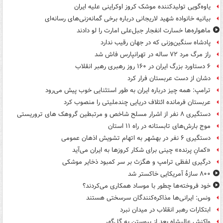
یاوه‌گویی تولیدکننده موشک کروز اوکراینی علیه ایران
بیانیه خانواده شهید لاریجانی درباره برخی گمانه‌زنی‌های رسانه‌ای
ماهواره‌ها خسارت انفجار جبل‌علی امارت را لو دادند
پادشاه سنگین‌وزنی که در جهان رقیب ندارد
راز مرگ مرد ۷۲ ساله در تهرانپارس فاش شد
۶ دستاورد بزرگ ایران در ۱۶۰ روز رهبری رهبر انقلاب
دشان از دست عربستان فرار کرد
ترامپ: همه چیز درباره ایران به طور استثنایی خوب پیش می‌رود
عربستان فرمانده ائتلاف دریایی چندملیتی را منصوب کرد
دستگیری ۸ نفر از اشرار مسلح شاخص و مرتبطین گروهک های تروریستی
موج بارش‌های تابستانه در راه ۱۱ استان
دستگیری ۶ نفر در بهشهر به اتهام تشویش اذهان عمومی
«کمانِ پرنده» چینی برای شکار کروزها به ایران می‌آید
درگیری لفظی ترامپ و هگزث بر سر کمبود ذخایر موشکی
۸۰۰ سازۀ آمریکایی خاکستر شد
خود فروخته‌ها چطور با موساد همکاری می‌کردند؟
ونس: ایرانی‌ها مذاکره‌کنندگان سرسختی هستند
ابتکارات رهبر انقلاب در میدان نبرد
واکنش عالیشاه بعد از پیوستن به گل‌گهر