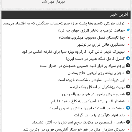
دیزمار مهار شد
مص
آخرین اخبار
توقف طولانی کامیون‌ها پشت مرز؛ صورت‌حساب سنگینی که به اقتصاد می‌رسد
حماقت ترامپ با ذخایر انرژی جهان چه کرد؟
چرا تابستان فصل محبوب میکروب‌هاست؟
دستگیری قاتل فراری در نوشهر
نیویورک تایمز فاش کرد: کارگروه ویژه سیا برای تفرقه افکنی در کوبا
کنترل کامل تنگه هرمز در دست ایران!
پرچم سیاه بر فراز گنبد حسینی همچنان در اهتزاز است
ماجرای پیاده روی اربعین حاج رمضان
این دیپلماسی نمایشی، شکست خورده است
روایت پزشکیان از انحلال بانک آینده
شمیم خوش رضوی در هوای بین‌الحرمین
هشدار افسر ارشد آمریکایی به کاخ سفید +فیلم
موشک‌های بالستیک ایران؛ چالش راهبردی آمریکا
باید افراد کارآمدتر را به کار گرفت
حامیان فلسطین در مکزیک پرچم اسرائیل را به آتش کشیدند
دبیرکل سازمان ملل باز هم خواستار آتش‌بس فوری در اوکراین شد