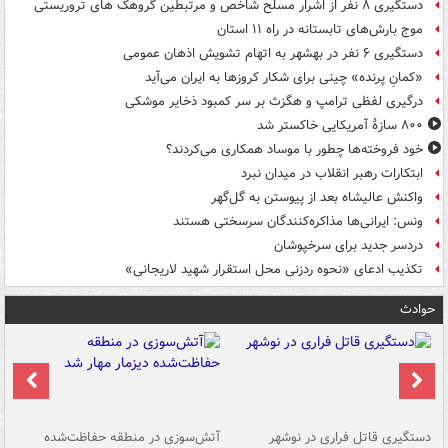
دستگیری ۸ نفر از اشرار مسلح شاخص و مرتبطین گروهک های تروریستی
موج بارش‌های تابستانه در راه ۱۱ استان
دستگیری ۶ نفر در بهشهر به اتهام تشویش اذهان عمومی
«کمانِ پرنده» چینی برای شکار کروزها به ایران می‌آید
درگیری لفظی ترامپ و هگزث بر سر کمبود ذخایر موشکی
۸۰۰ سازۀ آمریکایی خاکستر شد
خود فروخته‌ها چطور با موساد همکاری می‌کردند؟
ابتکارات رهبر انقلاب در میدان نبرد
واکنش عالیشاه بعد از پیوستن به گل‌گهر
ونس: ایرانی‌ها مذاکره‌کنندگان سرسختی هستند
دردسر جدید برای سرخپوشان
تکذیب ادعای «نحوه ردزنی محل استقرار شهید لاریجانی»
حوادث
دستگیری قاتل فراری در نوشهر
آتش‌سوزی در منطقه حفاظت‌شده