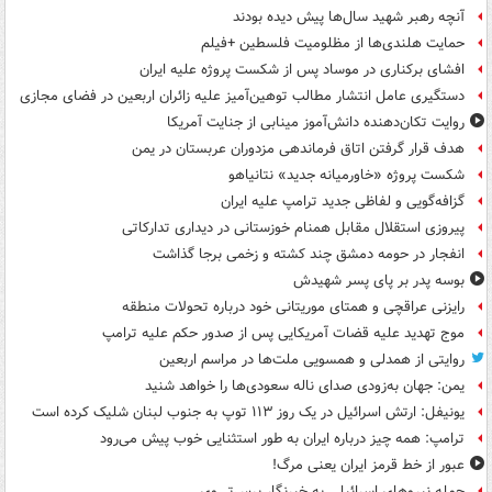
آنچه رهبر شهید سال‌ها پیش دیده بودند
حمایت هلندی‌ها از مظلومیت فلسطین +فیلم
افشای برکناری در موساد پس از شکست پروژه علیه ایران
دستگیری عامل انتشار مطالب توهین‌آمیز علیه زائران اربعین در فضای مجازی
روایت تکان‌دهنده دانش‌آموز مینابی از جنایت آمریکا
هدف قرار گرفتن اتاق‌ فرماندهی مزدوران عربستان در یمن
شکست پروژه «خاورمیانه جدید» نتانیاهو
گزافه‌گویی و لفاظی جدید ترامپ علیه ایران
پیروزی استقلال مقابل همنام خوزستانی در دیداری تدارکاتی
انفجار در حومه دمشق چند کشته و زخمی برجا گذاشت
بوسه‌ پدر بر پای پسر شهیدش
رایزنی عراقچی و همتای موریتانی خود درباره تحولات منطقه
موج تهدید علیه قضات آمریکایی پس از صدور حکم علیه ترامپ
روایتی از همدلی و همسویی ملت‌ها در مراسم اربعین
یمن: جهان به‌زودی صدای ناله سعودی‌ها را خواهد شنید
یونیفل: ارتش اسرائیل در یک روز ۱۱۳ توپ به جنوب لبنان شلیک کرده است
ترامپ: همه چیز درباره ایران به طور استثنایی خوب پیش می‌رود
عبور از خط قرمز ایران یعنی مرگ!
حمله نیروهای اسرائیلی به خبرنگار پرس‌تی‌وی