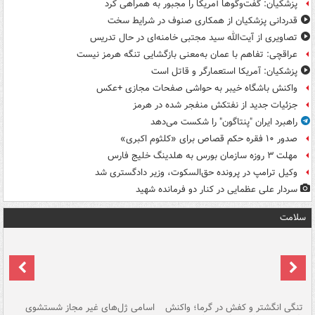
پزشکیان: گفت‌وگوها آمریکا را مجبور به همراهی کرد
قدردانی پزشکیان از همکاری صنوف در شرایط سخت
تصاویری از آیت‌الله سید مجتبی خامنه‌ای در حال تدریس
عراقچی: تفاهم با عمان به‌معنی بازگشایی تنگه هرمز نیست
پزشکیان: آمریکا استعمارگر و قاتل است
واکنش باشگاه خیبر به حواشی صفحات مجازی +عکس
جزئیات جدید از نفتکش منفجر شده در هرمز
راهبرد ایران "پنتاگون" را شکست می‌دهد
صدور ۱۰ فقره حکم قصاص برای «کلثوم اکبری»
مهلت ۳ روزه سازمان بورس به هلدینگ خلیج فارس
وکیل ترامپ در پرونده حق‌السکوت، وزیر دادگستری شد
سردار علی عظمایی در کنار دو فرمانده شهید
سلامت
تنگی انگشتر و کفش در گرما؛ واکنش
اسامی ژل‌های غیر مجاز شستشوی
مر