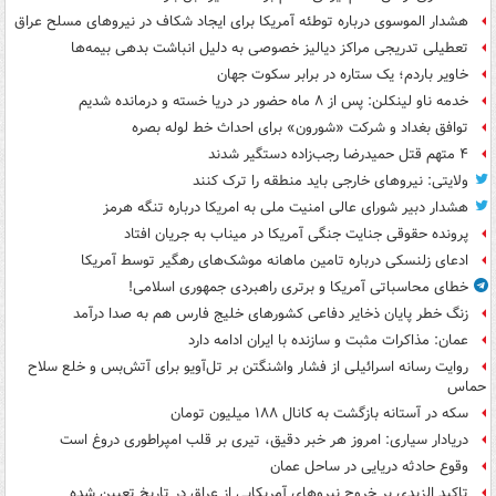
هشدار الموسوی درباره توطئه آمریکا برای ایجاد شکاف در نیروهای مسلح عراق
تعطیلی تدریجی مراکز دیالیز خصوصی به دلیل انباشت بدهی بیمه‌ها
خاویر باردم؛ یک ستاره در برابر سکوت جهان
خدمه ناو لینکلن: پس از ۸ ماه حضور در دریا خسته و درمانده‌ شدیم
توافق بغداد و شرکت «شورون» برای احداث خط لوله بصره
۴ متهم قتل حمیدرضا رجب‌زاده دستگیر شدند
ولایتی: نیروهای خارجی باید منطقه را ترک کنند
هشدار دبیر شورای عالی امنیت ملی به امریکا درباره تنگه هرمز
پرونده حقوقی جنایت جنگی آمریکا در میناب به جریان افتاد
ادعای زلنسکی درباره تامین ماهانه موشک‌های رهگیر توسط آمریکا
خطای محاسباتی آمریکا و برتری راهبردی جمهوری اسلامی!
زنگ خطر پایان ذخایر دفاعی کشورهای خلیج فارس هم به صدا درآمد
عمان: مذاکرات مثبت و سازنده با ایران ادامه دارد
روایت رسانه اسرائیلی از فشار واشنگتن بر تل‌آویو برای آتش‌بس و خلع سلاح
حماس
سکه در آستانه بازگشت به کانال ۱۸۸ میلیون تومان
دریادار سیاری: امروز هر خبر دقیق، تیری بر قلب امپراطوری دروغ است
وقوع حادثه دریایی در ساحل عمان
تاکید الزیدی بر خروج نیروهای آمریکایی از عراق در تاریخ تعیین شده