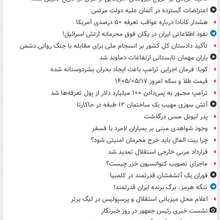
اعتراضات گسترده در آلمان علیه دولت مرتس
هشدار کانادا درباره عواقب تعرفه ۵۰ درصدی آمریکا
نفوذ اطلاعاتی ایران در یگان فوق محرمانه ارتش اسرائیل!
تأکید دادستان کل کشور بر انسجام ملی برای مقابله با جنگ روانی دشمن
باران مهمان تابستانی ارتفاعات دماوند شد
کوبا: فرمان اجرایی ترامپ باعث ایجاد بحران بشردوستانه شده
قیمت طلا و سکه امروز ۱۴۰۵/۰۵/۱۷
ترامپ مجبور به پس‌دادن ۱۰۰ میلیارد دلار از پول تعرفه‌ها شد
آتش سوزی مهیب یک ساختمان ۱۲ طبقه در جاکارتا
پدر لیونل مسی درگذشت
وجود شواهدی مبنی بر بمباران لامرد با فسفر
چرا بیت المال باید خرج مجرمان امنیتی شود؟
قرارداد مربی خارجی استقلال تمدید شد
ماجرای تصویب کنوانسیون خزر چیست؟
فوران یک آتشفشان قدرتمند در کلمبیا
تنگه هرمز، برگ برنده ایران قدرتمند!
اعلام محل میزبانی استقلال و پرسپولیس در لیگ برتر
نشست خبری رئیس جمهور در روز خبرنگار