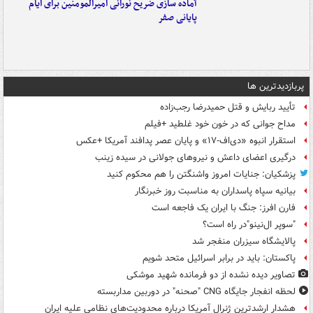
آماده سازی ضریح نورانی امیرالمومنین برای ایام
پایانی صفر
پربازدیدترین ها
تأیید ربایش و قتل حمیدرضا رجب‌زاده
مداح جوانی که در خون خود غلطید +فیلم
استقرار انبوه «دی‌اف‑۱۷» و پایان عصر پدافند آمریکا +عکس
درگیری اعضای داعش و نیروهای جولانی در سیده زینب
پزشکیان: جنایات امروز واشنگتن را هم محکوم کنید
بیانیه سپاه پاسداران به مناسبت روز خبرنگار
فارن افرز: جنگ با ایران یک فاجعه است
"سوپر ال‌نینو"در راه است؟
پالایشگاه سیزران منفجر شد
پاکستان: باید در برابر اسرائیل متحد شویم
تصاویر دیده‌ نشده از دو فرمانده شهید موشکی
لحظه انفجار جایگاه CNG "صحنه" در دوربین مداربسته
هشدار ارشدترین ژنرال آمریکا درباره محدودیت‌های نظامی علیه ایران