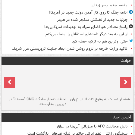
مقصد جدید پسر زیدان
ادامه جنگ تا روی کار آمدن دولت جدید در آمریکا!
جزئیات جدید از نفتکش منفجر شده در هرمز
پاسخ معنادار هوافضای سپاه به تهدیدات آمریکایی‌ها
از این به بعد دیگر نامه‌های استقلال را امضا نمی‌کنم
حتی اوکراین هم به ترکیه حمله کرد
تاکید وزارت خارجه بر لزوم روشن شدن ابعاد جنایت تروریستی مزار شریف
حوادث
ای
هشدار نسبت به وفوع تندباد در تهران
لحظه انفجار جایگاه CNG "صحنه" در
دس
دوربین مداربسته
ات
آخرین اخبار
دلیل مخالفت AFC با میزبانی آبی‌ها در عراق
سخنگوی ارتش: نظم ایرانی حاکم بر تنگه غیرقابل بازگشت است