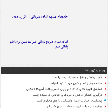
جاده‌های مشهد آماده میزبانی از زائران رضوی
آماده سازی ضریح نورانی امیرالمومنین برای ایام
پایانی صفر
پربازدیدترین ها
تأیید ربایش و قتل حمیدرضا رجب‌زاده
مداح جوانی که در خون خود غلتید +فیلم
استقرار انبوه «دی‌اف‑۱۷» و پایان عصر پدافند آمریکا +عکس
درگیری اعضای داعش و نیروهای جولانی در سیده زینب
پزشکیان: جنایات امروز واشنگتن را هم محکوم کنید
بیانیه سپاه پاسداران به مناسبت روز خبرنگار