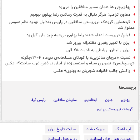
پهلوی‌چی ها همان مسیر منافقین را می‌رود
معاون ترامپ: هرگز دنبال به قدرت رساندن رضا پهلوی نبودیم
گردهمایی گروهک تروریستی منافقین در پاریس به‌دلیل تهدید نظم عمومی
ممنوع شد
فیلم/ تروریست اعدام شده: رضا پهلوی بی‌همه چیز مارو گول زد
ایران با تدبیر رهبری مقتدرانه پیروز شد
ایران و لبنان، روابطی به قدمت ۲۵ قرن
نسبت «مرجان ساتراپی» با کودتای مسلحانه‌ی دی‌ماه ۱۴۰۴/چگونه
«پرسپولیس» تصویری سیاه و استعمارزده از ایران در ذهن غرب ساخت؟+ عکس
واکنش جالب خانواده شجریان به پهلوی+ عکس
برچسب‌ها
پهلوی
جنون
اینفانتینو
سازمان منافقین
رئیس فیفا
گروهک تروریستی پهلوی
آپ آهنگ
موزیک شاه
سایت تاریخ ایران
بهترین هتل های استانبول
رزرو هتل استانبول