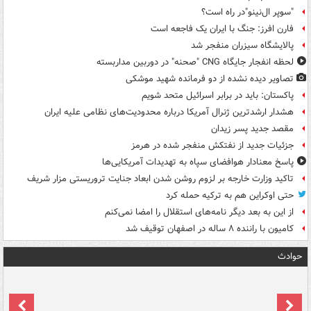
"سوپر ال‌نینو"در راه است؟
فارن افرز: جنگ با ایران یک فاجعه است
پالایشگاه سیزران منفجر شد
لحظه انفجار جایگاه CNG "صحنه" در دوربین مداربسته
تصاویر دیده‌ نشده از دو فرمانده شهید موشکی
پاکستان: باید در برابر اسرائیل متحد شویم
هشدار ارشدترین ژنرال آمریکا درباره محدودیت‌های نظامی علیه ایران
مقصد جدید پسر زیدان
جزئیات جدید از نفتکش منفجر شده در هرمز
پاسخ معنادار هوافضای سپاه به تهدیدات آمریکایی‌ها
تاکید وزارت خارجه بر لزوم روشن شدن ابعاد جنایت تروریستی مزار شریف
حتی اوکراین هم به ترکیه حمله کرد
از این به بعد دیگر نامه‌های استقلال را امضا نمی‌کنم
کامیون با راننده ۸ ساله در اصفهان توقیف شد
حوادث