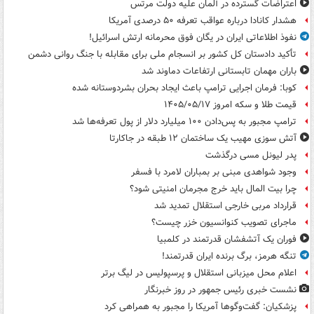
اعتراضات گسترده در آلمان علیه دولت مرتس
هشدار کانادا درباره عواقب تعرفه ۵۰ درصدی آمریکا
نفوذ اطلاعاتی ایران در یگان فوق محرمانه ارتش اسرائیل!
تأکید دادستان کل کشور بر انسجام ملی برای مقابله با جنگ روانی دشمن
باران مهمان تابستانی ارتفاعات دماوند شد
کوبا: فرمان اجرایی ترامپ باعث ایجاد بحران بشردوستانه شده
قیمت طلا و سکه امروز ۱۴۰۵/۰۵/۱۷
ترامپ مجبور به پس‌دادن ۱۰۰ میلیارد دلار از پول تعرفه‌ها شد
آتش سوزی مهیب یک ساختمان ۱۲ طبقه در جاکارتا
پدر لیونل مسی درگذشت
وجود شواهدی مبنی بر بمباران لامرد با فسفر
چرا بیت المال باید خرج مجرمان امنیتی شود؟
قرارداد مربی خارجی استقلال تمدید شد
ماجرای تصویب کنوانسیون خزر چیست؟
فوران یک آتشفشان قدرتمند در کلمبیا
تنگه هرمز، برگ برنده ایران قدرتمند!
اعلام محل میزبانی استقلال و پرسپولیس در لیگ برتر
نشست خبری رئیس جمهور در روز خبرنگار
پزشکیان: گفت‌وگوها آمریکا را مجبور به همراهی کرد