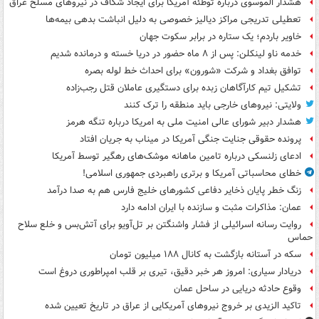
هشدار الموسوی درباره توطئه آمریکا برای ایجاد شکاف در نیروهای مسلح عراق
تعطیلی تدریجی مراکز دیالیز خصوصی به دلیل انباشت بدهی بیمه‌ها
خاویر باردم؛ یک ستاره در برابر سکوت جهان
خدمه ناو لینکلن: پس از ۸ ماه حضور در دریا خسته و درمانده‌ شدیم
توافق بغداد و شرکت «شورون» برای احداث خط لوله بصره
تشکیل تیم کارآگاهان زبده برای دستگیری عاملان قتل رجب‌زاده
ولایتی: نیروهای خارجی باید منطقه را ترک کنند
هشدار دبیر شورای عالی امنیت ملی به امریکا درباره تنگه هرمز
پرونده حقوقی جنایت جنگی آمریکا در میناب به جریان افتاد
ادعای زلنسکی درباره تامین ماهانه موشک‌های رهگیر توسط آمریکا
خطای محاسباتی آمریکا و برتری راهبردی جمهوری اسلامی!
زنگ خطر پایان ذخایر دفاعی کشورهای خلیج فارس هم به صدا درآمد
عمان: مذاکرات مثبت و سازنده با ایران ادامه دارد
روایت رسانه اسرائیلی از فشار واشنگتن بر تل‌آویو برای آتش‌بس و خلع سلاح
حماس
سکه در آستانه بازگشت به کانال ۱۸۸ میلیون تومان
دریادار سیاری: امروز هر خبر دقیق، تیری بر قلب امپراطوری دروغ است
وقوع حادثه دریایی در ساحل عمان
تاکید الزیدی بر خروج نیروهای آمریکایی از عراق در تاریخ تعیین شده