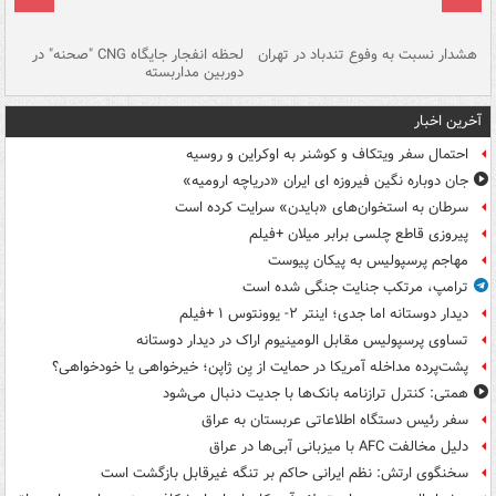
ای
هشدار نسبت به وفوع تندباد در تهران
لحظه انفجار جایگاه CNG "صحنه" در
دس
دوربین مداربسته
ات
آخرین اخبار
احتمال سفر ویتکاف و کوشنر به اوکراین و روسیه
جان دوباره نگین فیروزه ای ایران «دریاچه ارومیه»
سرطان به استخوان‌های «بایدن» سرایت کرده است
پیروزی قاطع چلسی برابر میلان +فیلم
مهاجم پرسپولیس به پیکان پیوست
ترامپ، مرتکب جنایت جنگی شده است
دیدار دوستانه اما جدی؛ اینتر ۲- یوونتوس ۱ +فیلم
تساوی پرسپولیس مقابل الومینیوم اراک در دیدار دوستانه
پشت‌پرده مداخله آمریکا در حمایت از یِن ژاپن؛ خیرخواهی یا خودخواهی؟
همتی: کنترل ترازنامه بانک‌ها با جدیت دنبال می‌شود
سفر رئیس دستگاه اطلاعاتی عربستان به عراق
دلیل مخالفت AFC با میزبانی آبی‌ها در عراق
سخنگوی ارتش: نظم ایرانی حاکم بر تنگه غیرقابل بازگشت است