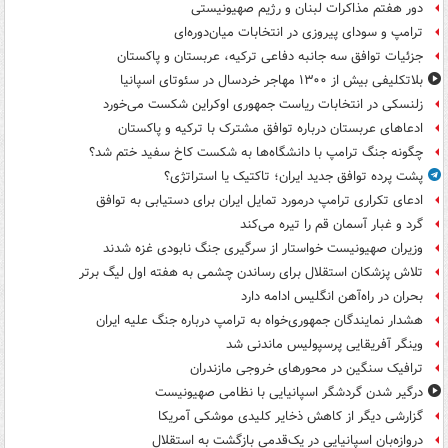
دور هفتم مذاکرات لبنان و رژیم صهیونیستی
ترامپ و سودای پیروزی در انتخابات میان‌دوره‌ای
جزئیات توافق سه جانبه دفاعی ترکیه، عربستان و پاکستان
بلاتکلیفی بیش از ۱۳۰۰ مهاجر خردسال در سئوتای اسپانیا
زلنسکی در انتخابات ریاست جمهوری اوکراین شکست می‌خورد
ادعاهای عربستان درباره توافق مشترک با ترکیه و پاکستان
چگونه جنگ ترامپ با دانشگاه‌ها به شکست کاخ سفید ختم شد؟
پشت پرده توافق جدید ایران؛ تاکتیک یا استراتژی؟
ادعای تکراری ترامپ درمورد تمایل ایران برای دستیابی به توافق
گرد و غبار آسمان قم را تیره می‌کند
وزیران صهیونیست خواستار از سرگیری جنگ نابودی غزه شدند
تلاش پزشکان استقلال برای رساندن چشمی به هفته اول لیگ برتر
بحران در راه‌آهن انگلیس ادامه دارد
هشدار نمایندگان جمهوری‌خواه به ترامپ درباره جنگ علیه ایران
وینگر آفریقایی پرسپولیس ماندنی شد
ترافیک سنگین در محورهای خروجی مازندران
درگیر شدن گردشگر اسپانیایی با نظامی صهیونیست
گزارشی دیگر از کاهش ذخایر کلیدی موشکی آمریکا
دروازه‌بان اسپانیایی در یک‌قدمی بازگشت به استقلال