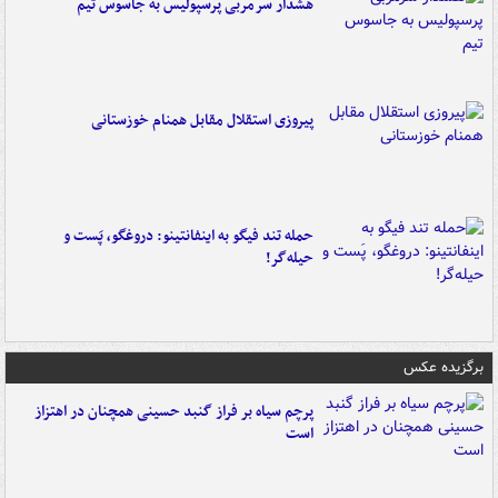
هشدار سرمربی پرسپولیس به جاسوس تیم
پیروزی استقلال مقابل همنام خوزستانی
حمله تند فیگو به اینفانتینو: دروغگو، پَست‌ و
حیله‌گر!
برگزیده عکس
پرچم سیاه بر فراز گنبد حسینی همچنان در اهتزاز
است