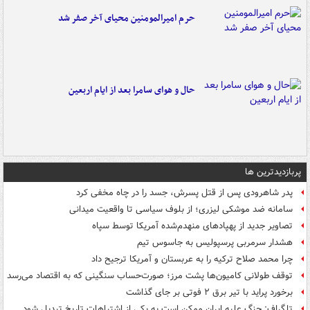
حرم امیرالمومنین محیای آخر صفر شد
حال و هوای سامرا بعد از ایام اربعین
پربازدیدترین ها
پدر شاهرودی پس از قتل پسرش، جسد را در چاه مخفی کرد
سامانه ضد موشکی لیزری؛ از بلوف سیاسی تا واقعیت میدانی
تصاویر جدید از پهپادهای منهدم‌شده آمریکا توسط سپاه
هشدار سرمربی پرسپولیس به جاسوس تیم
چرا محمد صلاح ترکیه را به عربستان و آمریکا ترجیح داد
توقف طولانی کامیون‌ها پشت مرز؛ صورت‌حساب سنگینی که به اقتصاد می‌رسد
برخورد پراید با تیر برق ۲ فوتی بر جای گذاشت
تلگراف: جنگ علیه ایران ممکن است به یکی از اشتباهات تاریخ تبدیل شود