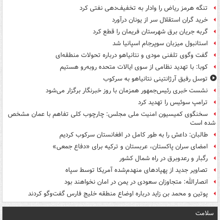
تنگه هرمز ریاض را وادار به تخفیف‌دهی نفتی کرد
خرید گران استقلال سر از یونان درآورد
گربه جریان برق شهرستان فریمان را قطع کرد
استانبول میزبان سوپرجام اسپانیا شد
گفت وگوی تلفنی مودی و نتانیاهو درباره تحولات منطقه‌ای
کوبا: با تهدید نظامی از سوی ایالات متحده روبه‌رو هستیم
توسل رفیق آرژانتینی نتانیاهو به سرکوب
نشست خبری رئیس‌جمهور همزمان با روز خبرنگار برگزار می‌شود
ترامپ سوئیس را تهدید کرد
سخنگوی کمیسیون امنیت ملی مجلس: چارچوب کلی تفاهم با عمان مشخص
شده است
طالبان: داعش را به طور کامل در افغانستان سرکوب کردیم
امضای سران پاکستان، عربستان و ترکیه برای «دفاع جمعی»
رگبار و رعدوبرق در راه شمال کشور
تصاویر جدید از پهپادهای منهدم‌شده آمریکا توسط سپاه
انصارالله: متجاوزان سعودی در یمن در امان نخواهند بود
پوتین و محمد بن زاید درباره اوضاع منطقه خلیج فارس گفت‌وگو کردند
سلامت