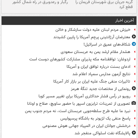
گربه جریان برق شهرستان فریمان را
رگبار و رعدوبرق در راه شمال کشور
قطع کرد
گذ
آخرین اخبار
خیزش مردم لبنان علیه دولت سازشکار و خائن
معترضان آرژانتینی پرچم آمریکا را پایین کشیدند
شکاف‌های عمیق در اسرائیل!
هشدار مقام ارشد یمن به عربستان سعودی
اردوغان: توافقنامه مکه پذیرای مشارکت کشورهای دوست است
ادعای بسنت درباره توافق ایران و آمریکا
نتایج آزمون مدارس سمپاد اعلام شد
تاثیرات منفی جنگ علیه ایران بر بازار کار آمریکا
رونمایی از مختصات جدید تنگۀ هرمز
روبیو در رأس فشار حداکثری آمریکا برای تغییر مسیر کوبا
تصویری از تمرینات ترابزون اسپور با حضور ساویچ، صلاح و اونانا
نبرد ما علیه طرح سلطه‌جویی عربستان است، نه مردم جنوب یمن
پاسخ منفی یک لژیونر به باشگاه پرسپولیس
درخشش جوانان ایران در المپیاد جهانی هوش مصنوعی
پالایشگاه نفت اسلواکی منفجر شد