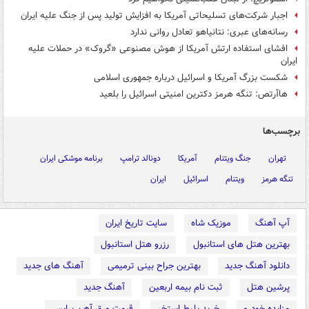
اجبار شرکت‌های تسلیحاتی آمریکا به افزایش تولید پس از جنگ علیه ایران
رسانه‌های عبری: نتانیاهو تعادل روانی ندارد
افشای استفاده ارتش آمریکا از هوش مصنوعی «گروک» در حملات علیه
ایران
شکست بزرگ آمریکا و اسرائیل درباره جمهوری اسلامی
هاآرتص: تنگه هرمز دکترین امنیتی اسرائیل را بلعید
برچسب‌ها
تهران
جنگ ویتنام
آمریکا
دونالد ترامپ
برنامه موشکی ایران
تنگه هرمز
ویتنام
اسرائیل
ایران
آپ آهنگ
موزیک شاه
سایت تاریخ ایران
بهترین هتل های استانبول
رزرو هتل استانبول
دانلود آهنگ جدید
بهترین جراح بینی ترمیمی
آهنگ های جدید
پرشین هتل
ثبت نام بیمه اربعین
آهنگ جدید
مزایده خودرو
خرید بلیط استخر
قیمت ورق آهن پرایس