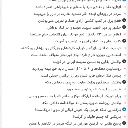
آمریکا متحدی دروغگو، حیله‌گر و بی ارزش است!
اژه‌ای: نقد و نقادی باید با منطق و خیرخواهی همراه باشد
مردم در روزهای آینده آثار تشدید نظارت بر بازار را می‌بینند
قطع برق در کمپ کشتی آزادی هنگام تمرین ملی‌پوشان
حضور پر مهر شهید سپهبد موسوی در کنار نوه‌اش
اعلام اسامی ۲۳ بازیکن تیم جوانان برای انتخابی جام ملت‌ها
کنایه بقایی به تقابل ایران با ترامپ و آمریک
توضیحات اتاق بازرگانی درباره کارت‌های بازرگانی و ارزهای برنگشته
استانداری تهران: طرح طرد اتباع غیرمجاز متوقف نشده است
واکنش بقایی به بستن مدرسه ایرانی در کویت
روستاییان دهک‌های ۶ تا ۱۰ از امسال باید حق بیمه بپردازند
پلیس فتا: ادعای فریز شدن رمزارز ایرانیان جعلی است
واکنش سخنگوی وزارت خارجه به پیمان دفاعی مکه
طارمی از لیست المپیاکوس خط خورد
پیام تبریک فرمانده قرارگاه مرکزی خاتم‌الانبیا به محسن رضایی
واکنش روزنامه صهیونیستی به توافقنامه دفاعی مکه
بازگشایی تنگه هرمز، یک خوش‌خیالی از سوی آمریکاست!
بازیکنی که چشم فلیک را گرفت!
پاسخ بقایی به گرفتن عوارض در تنگه هرمز در تفاهم با عمان