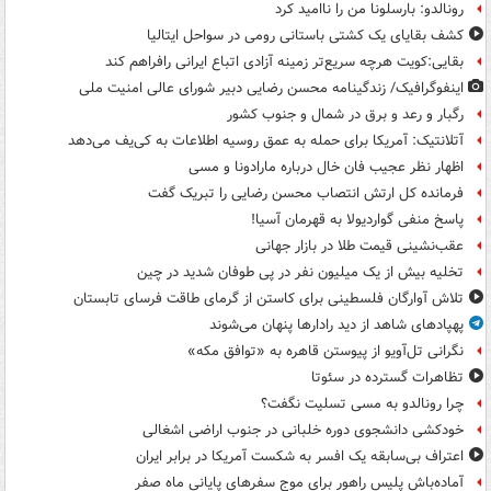
رونالدو: بارسلونا من را ناامید کرد
کشف بقایای یک کشتی باستانی رومی در سواحل ایتالیا
بقایی:کویت هرچه سریع‌تر زمینه آزادی اتباع ایرانی رافراهم کند
اینفوگرافیک/ زندگینامه محسن رضایی دبیر شورای عالی امنیت‌ ملی
رگبار و رعد و برق در شمال و جنوب کشور
آتلانتیک: آمریکا برای حمله به عمق روسیه اطلاعات به کی‌یف می‌دهد
اظهار نظر عجیب فان خال درباره مارادونا و مسی
فرمانده کل ارتش انتصاب محسن رضایی را تبریک گفت
پاسخ منفی گواردیولا به قهرمان آسیا!
عقب‌نشینی قیمت طلا در بازار جهانی
تخلیه بیش از یک میلیون نفر در پی طوفان شدید در چین
تلاش آوارگان فلسطینی برای کاستن از گرمای طاقت فرسای تابستان
پهپادهای شاهد از دید رادارها پنهان می‌شوند
نگرانی تل‌آویو از پیوستن قاهره به «توافق مکه»
تظاهرات گسترده در سئوتا
چرا رونالدو به مسی تسلیت نگفت؟
خودکشی دانشجوی دوره خلبانی در جنوب اراضی اشغالی
اعتراف بی‌سابقه یک افسر به شکست آمریکا در برابر ایران
آماده‌باش پلیس راهور برای موج سفرهای پایانی ماه صفر