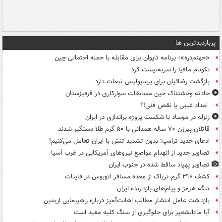
پربازدیدترین ها
«جهنم‌دره»؛ برنامه تایوان برای مقابله با حمله احتمالی چین
نکونام مافیا را سربه‌نیست کرد
بازگشت رضائیان برای پرسپولیس تبعات دارد
حادثه وحشتناک حین مسابقات سوارکاری در قرقیزستان
امداد غیبی یا نقص فنی!؟
زلزله در موساد با شکست پروژه براندازی در ایران
قاتلان پیرزن ۷۰ ساله همدانی با ۵۰ گرم طلا دستگیر شدند
ادعای جدید ترامپ: بدون تشدید تنش با ایران تعامل می‌کنیم!
تصاویر جدید از انهدام مواضع نیروهای آمریکایی در غرب آسیا
تصاویر پهپاد ساقط شده در جنوب ایران
کشف ۳۱۰ گرم تریاک از معده مسافر اتوبوس در قاینات
تنگه هرمز و پیام‌های بازدارنده ایران
بازداشت عامل انتشار مطالب اهانت‌آمیز درباره راهپیمایی اربعین
آیا ماءالشعیر برای جلوگیری از سنگ کلیه مفید است