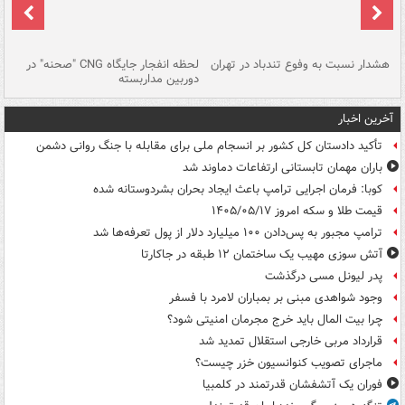
ای
هشدار نسبت به وفوع تندباد در تهران
لحظه انفجار جایگاه CNG "صحنه" در
دس
دوربین مداربسته
ات
آخرین اخبار
تأکید دادستان کل کشور بر انسجام ملی برای مقابله با جنگ روانی دشمن
باران مهمان تابستانی ارتفاعات دماوند شد
کوبا: فرمان اجرایی ترامپ باعث ایجاد بحران بشردوستانه شده
قیمت طلا و سکه امروز ۱۴۰۵/۰۵/۱۷
ترامپ مجبور به پس‌دادن ۱۰۰ میلیارد دلار از پول تعرفه‌ها شد
آتش سوزی مهیب یک ساختمان ۱۲ طبقه در جاکارتا
پدر لیونل مسی درگذشت
وجود شواهدی مبنی بر بمباران لامرد با فسفر
چرا بیت المال باید خرج مجرمان امنیتی شود؟
قرارداد مربی خارجی استقلال تمدید شد
ماجرای تصویب کنوانسیون خزر چیست؟
فوران یک آتشفشان قدرتمند در کلمبیا