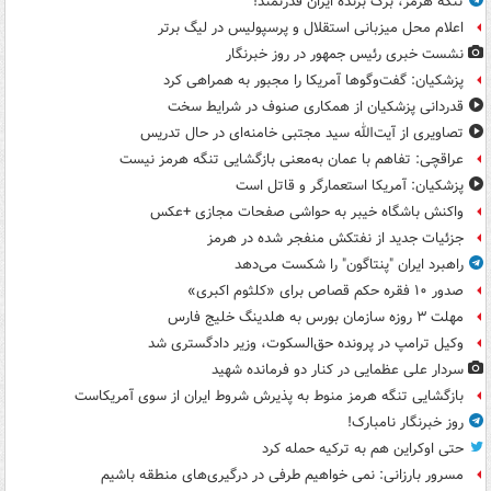
تنگه هرمز، برگ برنده ایران قدرتمند!
اعلام محل میزبانی استقلال و پرسپولیس در لیگ برتر
نشست خبری رئیس جمهور در روز خبرنگار
پزشکیان: گفت‌وگوها آمریکا را مجبور به همراهی کرد
قدردانی پزشکیان از همکاری صنوف در شرایط سخت
تصاویری از آیت‌الله سید مجتبی خامنه‌ای در حال تدریس
عراقچی: تفاهم با عمان به‌معنی بازگشایی تنگه هرمز نیست
پزشکیان: آمریکا استعمارگر و قاتل است
واکنش باشگاه خیبر به حواشی صفحات مجازی +عکس
جزئیات جدید از نفتکش منفجر شده در هرمز
راهبرد ایران "پنتاگون" را شکست می‌دهد
صدور ۱۰ فقره حکم قصاص برای «کلثوم اکبری»
مهلت ۳ روزه سازمان بورس به هلدینگ خلیج فارس
وکیل ترامپ در پرونده حق‌السکوت، وزیر دادگستری شد
سردار علی عظمایی در کنار دو فرمانده شهید
بازگشایی تنگه هرمز منوط به پذیرش شروط ایران از سوی آمریکاست
روز خبرنگار نامبارک!
حتی اوکراین هم به ترکیه حمله کرد
مسرور بارزانی: نمی خواهیم طرفی در درگیری‌های منطقه باشیم