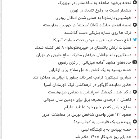
لحظه برخورد صاعقه به ساختمانی در نیویورک
هشدار نسبت به وفوع تندباد در تهران
خوشبینی بارسلونا به عملی شدن انتقال رودری
لحظه انفجار جایگاه CNG "صحنه" در دوربین مداربسته
ترک ها روی ستاره بلژیکی دست گذاشتند
قطع دست عربستان سعودیِ تحت حمایت آمریکا
عملیات ارتش پاکستان در خیبرپختونخوا؛ ۸ نفر کشته شدند
دستگیری باند جاعلان حرفه‌ای مدارک اتباع خارجی در تهران
جاده‌های مشهد آماده میزبانی از زائران رضوی
حمله روسیه به یک کشتی حامل سلاح برای اوکراین
هیلاری کلینتون: ترامپ نمی‌داند چطور با ایرانی‌ها مذاکره کند
حضور نماینده گل‌گهر در قرعه‌کشی لیگ قهرمانان آسیا
درگیر شدن گردشگر اسپانیایی با نظامی صهیونیست
کاهش ۳ درصدی مصرف برق برای دومین سال متوالی
مداح جوانی که در خون خود غلطید +فیلم
صعود ۱۱۲ هزار واحدی شاخص بورس در معاملات امروز
پرونده یونیک فایننس به کجا رسید؟
حمله پهپادی به پالایشگاه لیبی
هدایای روز خبرنگار ۱۴۰۵ اعلام شد