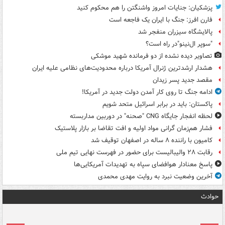
پزشکیان: جنایات امروز واشنگتن را هم محکوم کنید
فارن افرز: جنگ با ایران یک فاجعه است
پالایشگاه سیزران منفجر شد
"سوپر ال‌نینو"در راه است؟
تصاویر دیده‌ نشده از دو فرمانده شهید موشکی
هشدار ارشدترین ژنرال آمریکا درباره محدودیت‌های نظامی علیه ایران
مقصد جدید پسر زیدان
ادامه جنگ تا روی کار آمدن دولت جدید در آمریکا!
پاکستان: باید در برابر اسرائیل متحد شویم
لحظه انفجار جایگاه CNG "صحنه" در دوربین مداربسته
فشار هم‌زمان گرانی مواد اولیه و افت تقاضا بر بازار پلاستیک
کامیون با راننده ۸ ساله در اصفهان توقیف شد
رقابت ۲۸ والیبالیست برای حضور در فهرست نهایی تیم ملی
پاسخ معنادار هوافضای سپاه به تهدیدات آمریکایی‌ها
آخرین وضعیت نبرد به روایت مهدی محمدی
حوادث