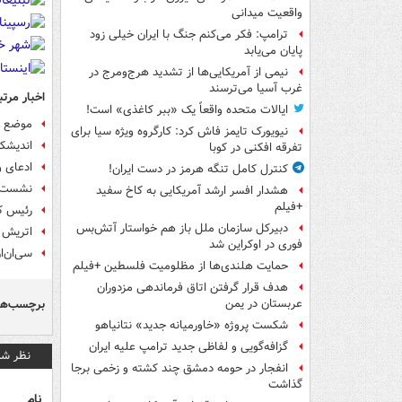
واقعیت میدانی
ترامپ: فکر می‌کنم جنگ با ایران خیلی زود
پایان می‌یابد
نیمی از آمریکایی‌ها از تشدید هرج‌ومرج در
غرب آسیا می‌ترسند
اخبار مرتب
ایالات متحده واقعاً یک «ببر کاغذی» است!
موضع گی
نیویورک تایمز فاش کرد: کارگروه ویژه سیا برای
اندیشکد
تفرقه افکنی در کوبا
ادعای و
کنترل کامل تنگه هرمز در دست ایران!
نشست ه
هشدار افسر ارشد آمریکایی به کاخ سفید
+فیلم
رئیس کم
دبیرکل سازمان ملل باز هم خواستار آتش‌بس
اتریش ب
فوری در اوکراین شد
سی‌ان‌ا
حمایت هلندی‌ها از مظلومیت فلسطین +فیلم
هدف قرار گرفتن اتاق‌ فرماندهی مزدوران
برچسب‌ها
عربستان در یمن
شکست پروژه «خاورمیانه جدید» نتانیاهو
گزافه‌گویی و لفاظی جدید ترامپ علیه ایران
نظر شم
انفجار در حومه دمشق چند کشته و زخمی برجا
گذاشت
نام