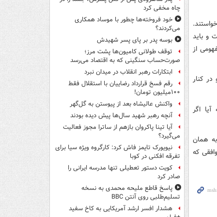
چاه مخفی کرد
خود فروخته‌ها چطور با موساد همکاری
خواستند.
می‌کردند؟
 و باید
بوسه‌ پدر بر پای پسر شهیدش
هومی از
توقف طولانی کامیون‌ها پشت مرز؛
صورت‌حساب سنگینی که به اقتصاد می‌رسد
ابتکارات رهبر انقلاب در میدان نبرد
در کنار
رقم فسخ قرارداد رضاییان با استقلال فقط
۱۰۰میلیون تومان!
واکنش عالیشاه بعد از پیوستن به گل‌گهر
آیا اگر
آنچه رهبر شهید سال‌ها پیش دیده بودند
آیا تینا پاکروان بازهم از ساترا مجوز فعالیت
می‌گیرد؟
به همان
نیویورک تایمز فاش کرد: کارگروه ویژه سیا برای
وافقی که
تفرقه افکنی در کوبا
کویت دستور تعطیلی تنها مدرسه ایرانی را
صادر کرد
پاسخ قاطع ملیحه محمدی به نسخه
تسلیم‌طلبی روی آنتن BBC
هشدار افسر ارشد آمریکایی به کاخ سفید