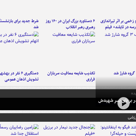
و زخمی بر اثر تیراندازی
۶ دستاورد بزرگ ایران در ۱۶۰ روز
شرط جدید برای بازنشستگ
سه در تایلند+ فیلم
رهبری رهبر انقلاب
شد
تکذیب شایعه معافیت سربازان
دستگیری ۶ نفر در به
فراری
تشویش اذهان عمومی
ده
در بر پای پسر شهیدش
رزشی