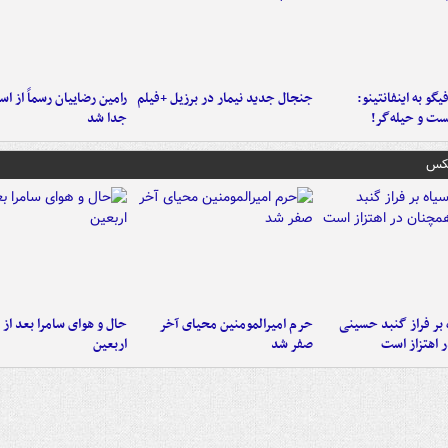
یگو به اینفانتینو:
جنجال جدید نیمار در برزیل +فیلم
رامین رضاییان رسماً از اس
ست‌ و حیله‌گر!
جدا شد
عکس
 بر فراز گنبد حسینی
حرم امیرالمومنین محیای آخر
حال و هوای سامرا بعد از ا
 اهتزاز است
صفر شد
اربعین