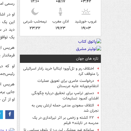
۱۲:۱۰
۰۵:۱۷
۰۳:۴۲
رسمی امض
او در اشا
غروب خورشید
اذان مغرب
نیمه‌شب شرعی
این یک ج
۲۳:۲۲
۱۹:۲۳
۱۹:۰۳
دید در س
یک توافق
هریس این
فرماندار 
تازه های جهان
او که در
اختلاف رم و تل‌آویو؛ ایتالیا خرید رادار اسرائیلی
رئیس‌جمهو
را متوقف کرد
درخواست عامری برای تعویق عملیات
هریس افز
انتقام‌جویانه علیه عربستان
جایی برمی
دستور ترامپ برای تحقیق درباره چگونگی
افشای کمبود تسلیحات
او از آن 
ائتلاف سعودی مدعی حمله ارتش یمن به
نجران شد
۲۲ کشته و زخمی بر اثر تیراندازی در یک
مدرسه در تایلند+ فیلم
سامانه ضد موشکی لیزری؛ از بلوف سیاسی تا