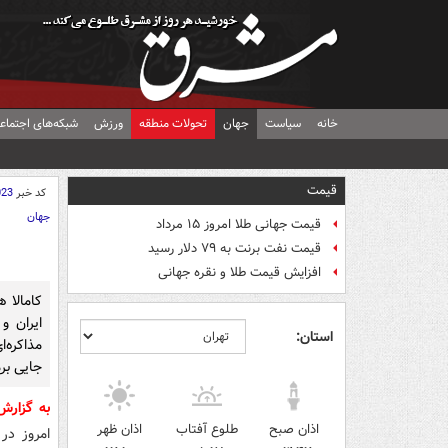
خانه
سیاست
جهان
تحولات منطقه
ورزش
شبکه‌های اجتماع
قیمت
کد خبر
023
جهان
قیمت جهانی طلا امروز ۱۵ مرداد
قیمت نفت برنت به ۷۹ دلار رسید
افزایش قیمت طلا و نقره جهانی
کامالا 
ایران و
استان:
مذاکره‌ا
جایی برم
به گزار
اذان صبح
طلوع آفتاب
اذان ظهر
امروز در