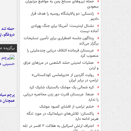
حمله نیروهای مسلح یمن به مواضع مزدوران
سعودی
زلنسکی: دو پالایشگاه روسیه را هدف قرار
دادیم
نشنال اینترست: آمریکا برای جنگ پهپادی
حمله تند ف
آماده نیست
دروغگو، پَ
پنتاگون جلسه اضطراری برای تأمین تسلیحات
برگزار می‌کند
برگزیده 
عربستان فرمانده ائتلاف دریایی چندملیتی را
منصوب کرد
عملیات امنیتی حشد الشعبی در مرزهای عراق
و اردن
روایت گاردین از «دیپلماسی کودکستانی»
ترامپ در برابر ایران
کره شمالی یک موشک بالستیک شلیک کرد
پرچم سیاه
صنعا: عربستان قدرت دور زدن محاصره دریایی
را ندارد
همچنان در
خشم ترامپ از افشای کمبود موشک
پاکستان: تلاش‌های دیپلماتیک در مورد تنگه
هرمز ادامه دارد
اعتراف ارتش اسرائیل به هلاکت ۲ افسر در تله