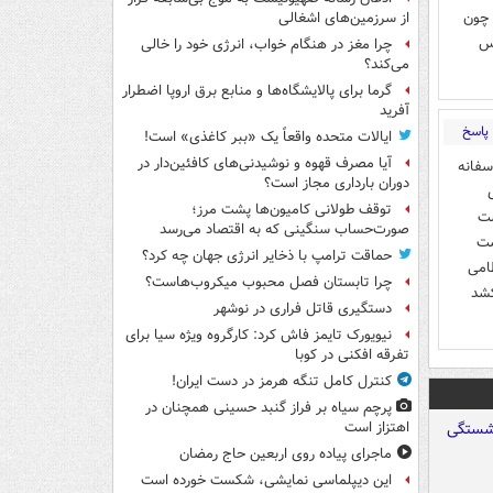
 چون
از سرزمین‌های اشغالی
بس
چرا مغز در هنگام خواب، انرژی خود را خالی
می‌کند؟
گرما برای پالایشگاه‌ها و منابع برق اروپا اضطرار
آفرید
پاسخ
ایالات متحده واقعاً یک «ببر کاغذی» است!
آیا مصرف قهوه و نوشیدنی‌های کافئین‌دار در
متاسفانه
دوران بارداری مجاز است؟
توقف طولانی کامیون‌ها پشت مرز؛
ست
صورت‌حساب سنگینی که به اقتصاد می‌رسد
ست
حماقت ترامپ با ذخایر انرژی جهان چه کرد؟
ظامی
چرا تابستان فصل محبوب میکروب‌هاست؟
کشد
دستگیری قاتل فراری در نوشهر
نیویورک تایمز فاش کرد: کارگروه ویژه سیا برای
تفرقه افکنی در کوبا
کنترل کامل تنگه هرمز در دست ایران!
پرچم سیاه بر فراز گنبد حسینی همچنان در
اهتزاز است
ماجرای پیاده روی اربعین حاج رمضان
این دیپلماسی نمایشی، شکست خورده است