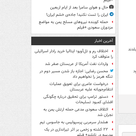
+فیلم
حال و هوای سامرا بعد از ایام اربعین
ایران را تست نکنید! جاده‌ی خشم ایران!
حمله کوبنده نیروهای مسلح یمن به مواضع
مزدوران سعودی +فیلم
آخرین اخبار
لدند
اختلاف رم و تل‌آویو؛ ایتالیا خرید رادار اسرائیلی
را متوقف کرد
واردات نفت آمریکا از عربستان صفر شد
د
محسن رضایی: اجازه باز شدن مسیر دوم در
تنگه هرمز را نخواهیم داد
درخواست عامری برای تعویق عملیات
انتقام‌جویانه علیه عربستان
دستور ترامپ برای تحقیق درباره چگونگی
افشای کمبود تسلیحات
ائتلاف سعودی مدعی حمله ارتش یمن به
نجران شد
هشدار سرمربی پرسپولیس به جاسوس تیم
۲۲ کشته و زخمی بر اثر تیراندازی در یک
مدرسه در تایلند+ فیلم