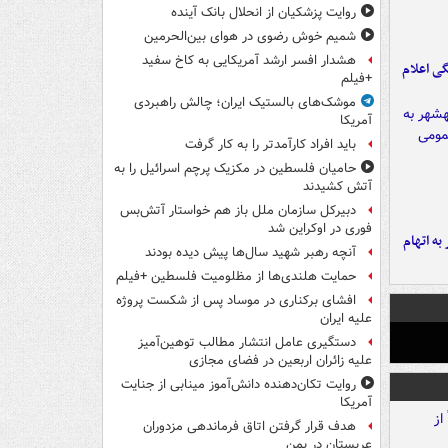
روایت پزشکیان از انحلال بانک آینده
شمیم خوش رضوی در هوای بین‌الحرمین
هشدار افسر ارشد آمریکایی به کاخ سفید
ی اعلام
+فیلم
موشک‌های بالستیک ایران؛ چالش راهبردی
آمریکا
باید افراد کارآمدتر را به کار گرفت
حامیان فلسطین در مکزیک پرچم اسرائیل را به
آتش کشیدند
دبیرکل سازمان ملل باز هم خواستار آتش‌بس
فوری در اوکراین شد
شهر به اتهام
آنچه رهبر شهید سال‌ها پیش دیده بودند
حمایت هلندی‌ها از مظلومیت فلسطین +فیلم
افشای برکناری در موساد پس از شکست پروژه
علیه ایران
دستگیری عامل انتشار مطالب توهین‌آمیز
علیه زائران اربعین در فضای مجازی
روایت تکان‌دهنده دانش‌آموز مینابی از جنایت
آمریکا
هدف قرار گرفتن اتاق‌ فرماندهی مزدوران
عربستان در یمن