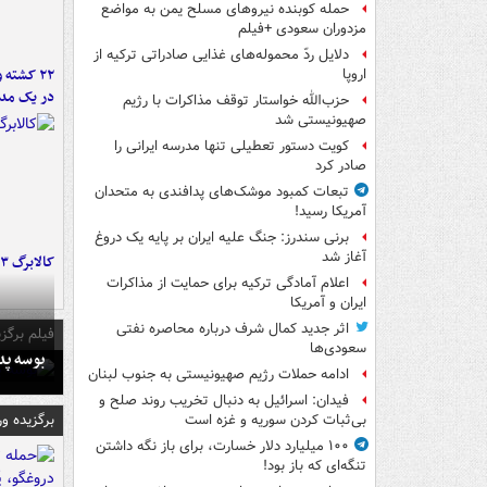
حمله کوبنده نیروهای مسلح یمن به مواضع
مزدوران سعودی +فیلم
دلایل ردّ محموله‌های غذایی صادراتی ترکیه از
۲۲ کشته 
اروپا
در یک مدر
حزب‌الله خواستار توقف مذاکرات با رژیم
صهیونیستی شد
کویت دستور تعطیلی تنها مدرسه ایرانی را
صادر کرد
تبعات کمبود موشک‌های پدافندی به متحدان
آمریکا رسید!
برنی سندرز: جنگ علیه ایران بر پایه یک دروغ
آغاز شد
کالابرگ ۳ گروه شارژ شد
اعلام آمادگی ترکیه برای حمایت از مذاکرات
ایران و آمریکا
اثر جدید کمال شرف درباره محاصره نفتی
فیلم برگزی
سعودی‌ها
بوسه‌ پ
ادامه حملات رژیم صهیونیستی به جنوب لبنان
فیدان: اسرائیل به دنبال تخریب روند صلح و
برگزیده و
بی‌ثبات کردن سوریه و غزه است
۱۰۰ میلیارد دلار خسارت، برای باز نگه داشتن
تنگه‌ای که باز بود!