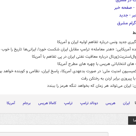
ط
ری جدید ونس درباره تفاهم اولیه ایران و آمریکا
ه آمریکایی: «هنر معامله» ترامپ مقابل ایران شکست خورد/ ایرانی‌ها تاریخ را خوب ب
ال‌استریت‌ژورنال درباره معافیت نفتی ایران در پی تفاهم با آمریکا
ای انتخاباتی هریس با چهره های مطرح آمریکا
یسیون امنیت ملی: در صورت بدعهدی آمریکا، پاسخ ایران، نظامی و کوبنده خواهد بو
ا پیروزی برابر اردن به رختکن رفت
ن: ایران می‌تواند هر زمان که بخواهد تنگه هرمز را ببندد
ایران
هریس
دونالد ترامپ
ترامپ
کامالا هریس
برجام
آمریکا
ا