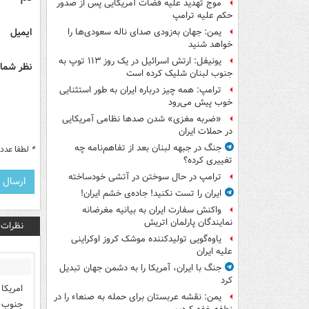
موج تهدید علیه قضات آمریکایی پس از صدور
حکم علیه ترامپ
ایمیل
یمن: جهان به‌زودی صدای ناله سعودی‌ها را
خواهد شنید
یونیفل: ارتش اسرائیل در یک روز ۱۱۳ توپ به
نظر شما 
جنوب لبنان شلیک کرده است
ترامپ: همه چیز درباره ایران به طور استثنایی
خوب پیش می‌رود
«ضربه مغزی» شدن صدها نظامی آمریکایی
در حملات ایران
جنگ در جبهه لبنان بعد از تفاهم‌نامه چه
*
لطفا عدد م
تغییری کرده؟
ترامپ در حال سوختن در آتشی خودساخته
ایران را تست نکنید! جاده‌ی خشم ایران!
واکنش سفارت ایران به بیانیه مغرضانه
نمایندگان پارلمان اتریش
نظرات
یاوه‌گویی تولیدکننده موشک کروز اوکراینی
علیه ایران
جنگ با ایران، آمریکا را به دشمن جهان تبدیل
کرد
امریکا
یمن: نقشه عربستان برای حمله به صنعاء را در
جنوب س