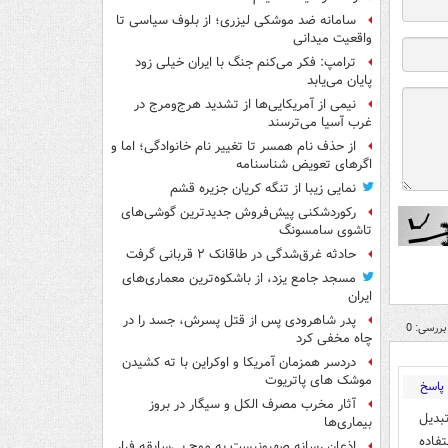
سامانه ضد موشکی لیزری؛ از بلوف سیاسی تا
واقعیت میدانی
ترامپ: فکر می‌کنم جنگ با ایران خیلی زود
پایان می‌یابد
نیمی از آمریکایی‌ها از تشدید هرج‌ومرج در
غرب آسیا می‌ترسند
از حذف نام همسر تا تغییر نام خانوادگی؛ اما و
اگرهای تعویض شناسنامه
نمایی زیبا از تنگه کریان جزیره قشم
رکوردشکنی پیش‌فروش جدیدترین گوشی‌های
تاشوی سامسونگ
حادثه غرق‌شدگی در طاقانک ۲ قربانی گرفت
مسجد جامع یزد، از باشکوه‌ترین معماری‌های
ایران
پدر شاهرودی پس از قتل پسرش، جسد را در
بررسی: 0
چاه مخفی کرد
دردسر همزمان آمریکا و اوکراین با ته کشیدن
موشک های پاتریوت
پاسخ
آثار مخرب مصرف الکل و سیگار در بروز
بدیل
بیماری‌ها
تفاده
اذعان رسانه صهیونیست به موج بی‌سابقه فرار