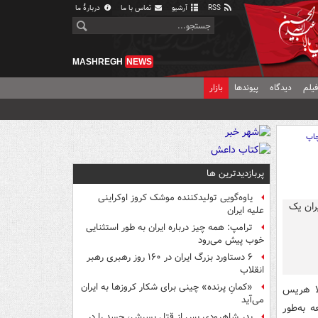
RSS
آرشیو
تماس با ما
دربارهٔ ما
MASHREGH
NEWS
یلم
دیدگاه
پیوندها
بازار
اپ
پربازدیدترین ها
یاوه‌گویی تولیدکننده موشک کروز اوکراینی
علیه ایران
ترامپ: همه چیز درباره ایران به طور استثنایی
خوب پیش می‌رود
۶ دستاورد بزرگ ایران در ۱۶۰ روز رهبری رهبر
انقلاب
«کمانِ پرنده» چینی برای شکار کروزها به ایران
لا هریس
می‌آید
 به‌طور
پدر شاهرودی پس از قتل پسرش، جسد را در