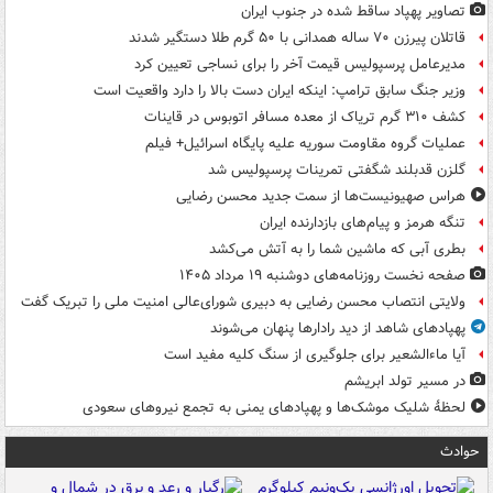
تصاویر پهپاد ساقط شده در جنوب ایران
قاتلان پیرزن ۷۰ ساله همدانی با ۵۰ گرم طلا دستگیر شدند
مدیرعامل پرسپولیس قیمت آخر را برای نساجی تعیین کرد
وزیر جنگ سابق ترامپ: اینکه ایران دست بالا را دارد واقعیت است
کشف ۳۱۰ گرم تریاک از معده مسافر اتوبوس در قاینات
عملیات گروه مقاومت سوریه علیه پایگاه اسرائیل+ فیلم
گلزن قدبلند شگفتی تمرینات پرسپولیس شد
هراس صهیونیست‌ها از سمت جدید محسن رضایی
تنگه هرمز و پیام‌های بازدارنده ایران
بطری آبی که ماشین شما را به آتش می‌کشد
صفحه نخست روزنامه‌های دوشنبه ۱۹ مرداد ۱۴۰۵
ولایتی انتصاب محسن رضایی به دبیری شورای‌عالی امنیت ملی را تبریک گفت
پهپادهای شاهد از دید رادارها پنهان می‌شوند
آیا ماءالشعیر برای جلوگیری از سنگ کلیه مفید است
در مسیر تولد ابریشم
لحظۀ شلیک موشک‌ها و پهپادهای یمنی به تجمع نیروهای سعودی
حوادث