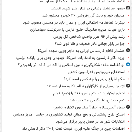
انتقاد شدید کمیته مذاکره‌کننده میناب ۱۶۸ از صداوسیما
حضور سرلشکر رضایی در کنار رهبر شهید انقلاب
مدیران خودرو بابت گران‌فروشی ۲۶ خودرو محکوم شد
نیکزاد: تفاهنامه احتمالی ایران و عمان باید در مجلس مصوب شود
بازی هیات مدیره هلدینگ خلیج فارس با سرنوشت سهامداران
رشد بیش از ۹۴ هزار واحدی شاخص کل بورس
چرا در بازار جهانی دلار ضعیف و طلا قوی شد؟
هشدار قاطع کارشناس ایرانی به ماجراجویی مجدد آمریکا
ورود تاکر کارلسون به انتخابات آمریکا؛ تهدیدی جدی برای پایگاه ترامپ
توافقنامه مکه؛ شکل‌گیری ناتوی اسلامی یا اقدامی فاقد اثر راهبردی؟
استعفای نایب‌رئیس فدراسیون کشتی
حکم اخراج ربیعی را چه کسی امضا کرد؟
اژه‌ای: بسیاری از کارگزاران نظام تکلیف‌مدار هستند
ادعای اوکراین: دو لانچر اس-۴۰۰ را زدیم+ فیلم
تیم جدید پورعلی‌گنجی مشخص شد
پروژه "لیبی‌سازی ایران" سناریوی تکراری دشمن
اصلاح طرح پشتیبانی و رفع موانع تولید کشاورزی در جلسه امروز مجلس
انتخابات شوراها در فصل پاییز برگزار می‌شود
اقدامات چین در جنگ علیه ایران، قیمت نفت را ۳۰ دلار کاهش داد