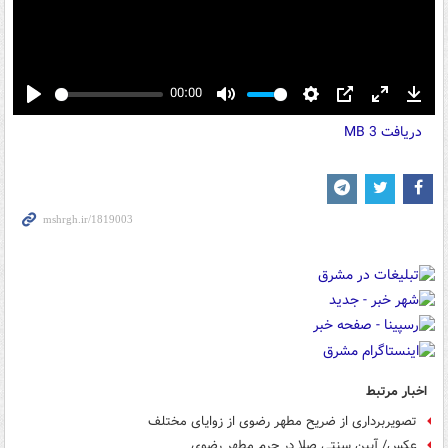
00:00
Play
Mute
Settings
PIP
Enter
Down
دریافت
3 MB
fullscreen
اخبار مرتبط
تصویربرداری از ضریح مطهر رضوی از زوایای مختلف
عکس/ آیین سنتی صلا در حرم مطهر رضوی