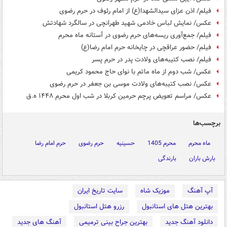
فیلم/ اذن عزای سیدالشهدا(ع) از امام رئوف در حرم رضوی
عکس/ نمایش لباس خادمی شهید طهرانچی در سالگرد شهادتش
فیلم/ جمع‌آوری ریسه‌های حرم رضوی در آستانه ماه محرم
فیلم/ حضور عراقچی در چایخانه حرم امام رضا(ع)
فیلم/ نصب کتیبه‌های ولادت پدر در حرم پسر
عکس/ شب دوم از ماه ماتم با نوای حاج محمود کریمی
عکس/ نصب کتیبه‌های ولادت موسی بن جعفر در حرم رضوی
عکس/ مراسم تعویض پرچم حرمین کربلا در شب اول محرم ۱۴۴۸ ه.ق
برچسب‌ها
ماه محرم
محرم 1405
حسینیه
حرم رضوی
حرم امام رضا
بارش باران
بارندگی
آپ آهنگ
موزیک شاه
سایت تاریخ ایران
بهترین هتل های استانبول
رزرو هتل استانبول
دانلود آهنگ جدید
بهترین جراح بینی ترمیمی
آهنگ های جدید