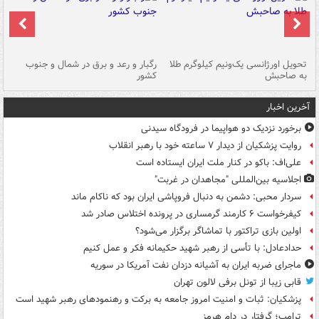
ی
تحویل اورژانسی یک‌ونیم کیلوگرم طلا
رگبار و رعد و برق در شمال و جنوب
با
به صاحبش
کشور
اه
آخرین اخبار
برخورد نزدیک دو هواپیما در فرودگاه سیدنی
روایت پزشکیان از دیدار ۷ ساعته خود با رهبر انقلاب
علی‌اف: باکو در کنار ملت ایران ایستاده است
اجلاسیه بین‌المللی "مجاهدان در غربت"
سردار محبی: دشمن به دنبال فروپاشی ایران بود که ناکام ماند
کیفرخواست ۶ کارمند گرمساری در پرونده اختلاس صادر شد
اولین بازی تراکتور با تماشاگر برگزار می‌شود؟
حدادعادل: با تأسی از رهبر شهید حکیمانه فکر و عمل کنیم
ماجرای ضربه ایران به آشیانه دزدان نفت آمریکا در سوریه
قابی زیبا از تونل برفی لالون تهران
پزشکیان: ثبات و امنیت امروز جامعه به برکت و رهنمودهای رهبر شهید است
ترامپ؛ گرفتار در دام هرمز