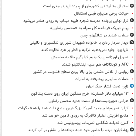
احتمال متاثرشدن کشورمان از پدیده ال‌نینو جدی است
خیانت برخی مدیران قبلی استقلال
قرار نهایی پرونده مدرسه شجره طیبه میناب به زودی صادر می‌شود
پیام تبریک فرمانده کل سپاه به «محسن رضایی»
سیلاب شدید در شانگهای چین
دیدار سردار رادان با خانواده‌ شهیدان شیرازی تنگسیری و نائینی
تل‌آویو: اجازه نمی‌دهیم ترکیه و قطر بر غزه نظارت کنند
تحویل اورژانسی یک‌ونیم کیلوگرم طلا به صاحبش
AFC و کونکاکاف هم علیه اینفانتینو شدند
روایتی از تلاش دشمن برای بالا بردن سطح خشونت در کشور
حملات سایبری پیشرفته به امارات
ژاپن تحت فشار جنگ ایران
۱۳ میلیارد دلار خسارت؛ خرج سنگین ایران روی دست پنتاگون
هراس صهیونیست‌ها از سمت جدید محسن رضایی
کپلر: تحریم‌های جدید آمریکا بزرگ‌ترین منبع نفت هند را هدف گرفت
منابع افزایش اعتبار کالابرگ به زودی تامین خواهد شد
گلزن قدبلند شگفتی تمرینات پرسپولیس شد
پزشکیان: مردم با حضور خود همه توطئه‌ها را نقش بر آب کردند