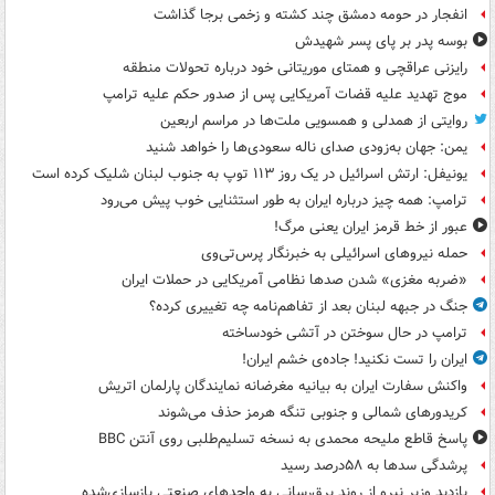
انفجار در حومه دمشق چند کشته و زخمی برجا گذاشت
بوسه‌ پدر بر پای پسر شهیدش
رایزنی عراقچی و همتای موریتانی خود درباره تحولات منطقه
موج تهدید علیه قضات آمریکایی پس از صدور حکم علیه ترامپ
روایتی از همدلی و همسویی ملت‌ها در مراسم اربعین
یمن: جهان به‌زودی صدای ناله سعودی‌ها را خواهد شنید
یونیفل: ارتش اسرائیل در یک روز ۱۱۳ توپ به جنوب لبنان شلیک کرده است
ترامپ: همه چیز درباره ایران به طور استثنایی خوب پیش می‌رود
عبور از خط قرمز ایران یعنی مرگ!
حمله نیروهای اسرائیلی به خبرنگار پرس‌تی‌وی
«ضربه مغزی» شدن صدها نظامی آمریکایی در حملات ایران
جنگ در جبهه لبنان بعد از تفاهم‌نامه چه تغییری کرده؟
ترامپ در حال سوختن در آتشی خودساخته
ایران را تست نکنید! جاده‌ی خشم ایران!
واکنش سفارت ایران به بیانیه مغرضانه نمایندگان پارلمان اتریش
کریدورهای شمالی و جنوبی تنگه هرمز حذف می‌شوند
پاسخ قاطع ملیحه محمدی به نسخه تسلیم‌طلبی روی آنتن BBC
پرشدگی سدها به ۵۸درصد رسید
بازدید وزیر نیرو از روند برق‌رسانی به واحدهای صنعتی بازسازی‌شده