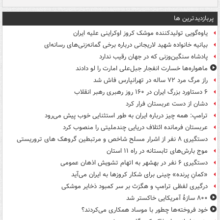
پربازدیدترین ها
یاوه‌گویی تولیدکننده موشک کروز اوکراینی علیه ایران
بیانیه خانواده شهید لاریجانی درباره برخی گمانه‌زنی‌های رسانه‌ای
پادشاه سنگین‌وزنی که در جهان رقیب ندارد
ماهواره‌ها خسارت انفجار جبل‌علی امارت را لو دادند
راز مرگ مرد ۷۲ ساله در تهرانپارس فاش شد
۶ دستاورد بزرگ ایران در ۱۶۰ روز رهبری رهبر انقلاب
دشان از دست عربستان فرار کرد
ترامپ: همه چیز درباره ایران به طور استثنایی خوب پیش می‌رود
عربستان فرمانده ائتلاف دریایی چندملیتی را منصوب کرد
دستگیری ۸ نفر از اشرار مسلح شاخص و مرتبطین گروهک های تروریستی
موج بارش‌های تابستانه در راه ۱۱ استان
دستگیری ۶ نفر در بهشهر به اتهام تشویش اذهان عمومی
«کمانِ پرنده» چینی برای شکار کروزها به ایران می‌آید
درگیری لفظی ترامپ و هگزث بر سر کمبود ذخایر موشکی
۸۰۰ سازۀ آمریکایی خاکستر شد
خود فروخته‌ها چطور با موساد همکاری می‌کردند؟