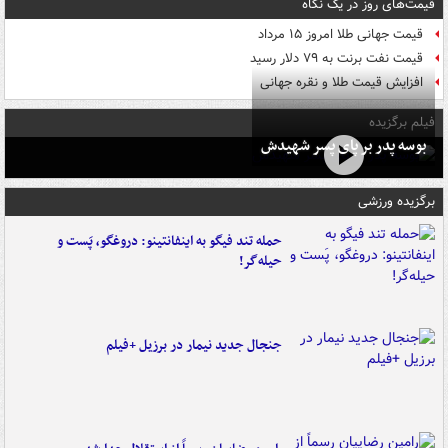
قیمت‌های روز در یک نگاه
قیمت جهانی طلا امروز ۱۵ مرداد
قیمت نفت برنت به ۷۹ دلار رسید
افزایش قیمت طلا و نقره جهانی
فیلم برگزیده
بوسه‌ پدر بر پای پسر شهیدش
برگزیده ورزشی
حمله تند فیگو به اینفانتینو: دروغگو، پَست‌ و
حیله‌گر!
جنجال جدید نیمار در برزیل +فیلم