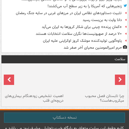
زنجیرهایی که آمریکا را به زیر سطح آب می‌کشند!
تثبیت دستاوردهای نظامی ایران در مرزهای غربی در سایه جنگ رمضان
دانا وایت به بن‌بست رسید
«کمانِ پرنده» چینی برای شکار کروزها به ایران می‌آید
۷۰ درصد از صهیونیست‌ها نگران سلامت انتخابات هستند
یاوه‌گویی تولیدکننده موشک کروز اوکراینی علیه ایران
حرم امیرالمومنین محیای آخر صفر شد
سلامت
ی
چرا تابستان فصل محبوب
اهمیت تشخیص زودهنگام بیماری‌های
نا
میکروب‌هاست؟
دریچه‌ای قلب
عو
نسخه دسکتاپ
کليه حقوق اين سايت متعلق به پایگاه خبري-تحليلي مشرق نيوز می باشد و