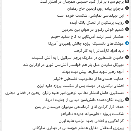
پرچم سیاه بر فراز گنبد حسینی همچنان در اهتزاز است
ماجرای پیاده روی اربعین حاج رمضان
این دیپلماسی نمایشی، شکست خورده است
روایت پزشکیان از انحلال بانک آینده
شمیم خوش رضوی در هوای بین‌الحرمین
هشدار افسر ارشد آمریکایی به کاخ سفید +فیلم
موشک‌های بالستیک ایران؛ چالش راهبردی آمریکا
باید افراد کارآمدتر را به کار گرفت
حامیان فلسطین در مکزیک پرچم اسرائیل را به آتش کشیدند
دبیرکل سازمان ملل باز هم خواستار آتش‌بس فوری در اوکراین شد
آنچه رهبر شهید سال‌ها پیش دیده بودند
حمایت هلندی‌ها از مظلومیت فلسطین +فیلم
افشای برکناری در موساد پس از شکست پروژه علیه ایران
دستگیری عامل انتشار مطالب توهین‌آمیز علیه زائران اربعین در فضای مجازی
روایت تکان‌دهنده دانش‌آموز مینابی از جنایت آمریکا
هدف قرار گرفتن اتاق‌ فرماندهی مزدوران عربستان در یمن
شکست پروژه «خاورمیانه جدید» نتانیاهو
گزافه‌گویی و لفاظی جدید ترامپ علیه ایران
پیروزی استقلال مقابل همنام خوزستانی در دیداری تدارکاتی