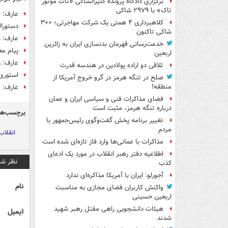
برگزاری دادگاه پرونده کثیرالشاکی «تات موتور
تاک» با ۲۹۷۹ شاکی
عارف: ف
کلاهبرداری ۴ همتی یک شرکت مهاجرتی؛ ۳۰۰
دستورال
شاکی تاکنون
عارف: 
خدمت‌رسانی قهرمان بدنسازی ایران به زائرین
پیام مع
اربعین
عارف: 
تلاقی دو اراده پولادین در هندسه قدرت
استوری
صلح در تنگه هرمز در گرو خروج آمریکا از
منطقه!
عارف: 
فضای مذاکرات فنی و سیاسی ایران و عمان
درباره تنگه هرمز، مثبت است
برچسب‌ها
تغییر برنامه پخش گفت‌وگوی رئیس‌جمهور با
مردم
انقلاب
مذاکرات با عمانی‌ها وارد فاز تازه‌ای شده است
اطلاعیه دفتر رهبر انقلاب در مورد یک ادعای
نظر شم
کذب
آجورلو: ایران با آمریکا مذاکره‌ای ندارد
نام
واکنش کاربران فضای مجازی به مناسبت
اربعین حسینی
هیئات دانشجویی راهی مقتل رهبر شهید
ایمیل
شدند