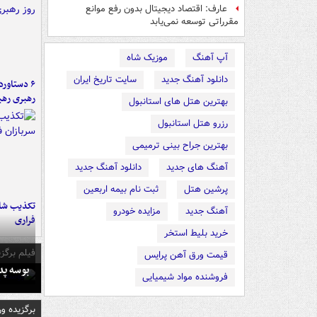
عارف: اقتصاد دیجیتال بدون رفع موانع
مقرراتی توسعه نمی‌یابد
آپ آهنگ
موزیک شاه
دانلود آهنگ جدید
سایت تاریخ ایران
رهبری رهب
بهترین هتل های استانبول
رزرو هتل استانبول
بهترین جراح بینی ترمیمی
آهنگ های جدید
دانلود آهنگ جدید
پرشین هتل
ثبت نام بیمه اربعین
تکذیب شای
آهنگ جدید
مزایده خودرو
فراری
خرید بلیط استخر
فیلم برگزی
قیمت ورق آهن پرایس
بوسه‌ پ
فروشنده مواد شیمیایی
برگزیده و