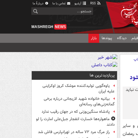
RSS
آرشیو
تماس با ما
دربارهٔ ما
MASHREGH
NEWS
یلم
دیدگاه
پیوندها
بازار
اپ
پربازدیدترین ها
شود
یاوه‌گویی تولیدکننده موشک کروز اوکراینی
علیه ایران
بیانیه خانواده شهید لاریجانی درباره برخی
گمانه‌زنی‌های رسانه‌ای
پادشاه سنگین‌وزنی که در جهان رقیب ندارد
ماهواره‌ها خسارت انفجار جبل‌علی امارت را لو
دادند
 و سایر
راز مرگ مرد ۷۲ ساله در تهرانپارس فاش شد
گ رمضان