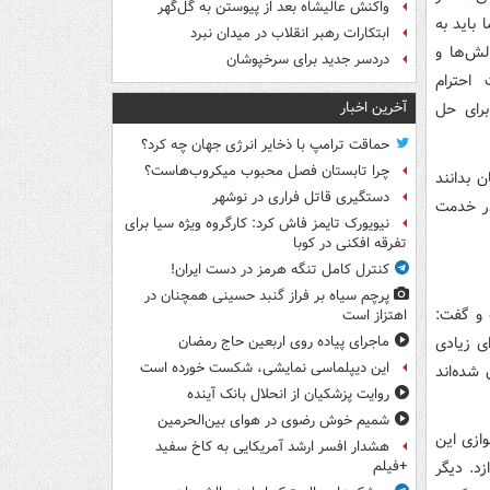
واکنش عالیشاه بعد از پیوستن به گل‌گهر
باید به
ابتکارات رهبر انقلاب در میدان نبرد
لش‌ها و
دردسر جدید برای سرخپوشان
احترام
آخرین اخبار
برای حل
حماقت ترامپ با ذخایر انرژی جهان چه کرد؟
چرا تابستان فصل محبوب میکروب‌هاست؟
 بدانند
دستگیری قاتل فراری در نوشهر
 در خدمت
نیویورک تایمز فاش کرد: کارگروه ویژه سیا برای
تفرقه افکنی در کوبا
کنترل کامل تنگه هرمز در دست ایران!
پرچم سیاه بر فراز گنبد حسینی همچنان در
 و گفت:
اهتزاز است
ی زیادی
ماجرای پیاده روی اربعین حاج رمضان
این دیپلماسی نمایشی، شکست خورده است
شده‌اند
روایت پزشکیان از انحلال بانک آینده
شمیم خوش رضوی در هوای بین‌الحرمین
وازی این
هشدار افسر ارشد آمریکایی به کاخ سفید
د.‌ دیگر
+فیلم