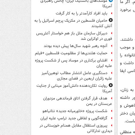
موشک‌های بالستیک ایران؛ چالش راهبردی
. اگر ما
آمریکا
 برخورد
باید افراد کارآمدتر را به کار گرفت
حامیان فلسطین در مکزیک پرچم اسرائیل را به
آتش کشیدند
دبیرکل سازمان ملل باز هم خواستار آتش‌بس
فوری در اوکراین شد
داشتند.
آنچه رهبر شهید سال‌ها پیش دیده بودند
ده و موجب
حمایت هلندی‌ها از مظلومیت فلسطین +فیلم
واده را
افشای برکناری در موساد پس از شکست پروژه
 داشت و
علیه ایران
سی ایفا
دستگیری عامل انتشار مطالب توهین‌آمیز
علیه زائران اربعین در فضای مجازی
روایت تکان‌دهنده دانش‌آموز مینابی از جنایت
 برتر کنکور به زنان،
آمریکا
ر داشته
هدف قرار گرفتن اتاق‌ فرماندهی مزدوران
عربستان در یمن
باهوش و
شکست پروژه «خاورمیانه جدید» نتانیاهو
ان دختر
گزافه‌گویی و لفاظی جدید ترامپ علیه ایران
ماست.
پیروزی استقلال مقابل همنام خوزستانی در
دیداری تدارکاتی
ه منطقی