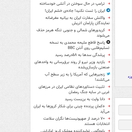
ترامپ در حال سوختن در آتشی خودساخته
ایران را تست نکنید! جاده‌ی خشم ایران!
واکنش سفارت ایران به بیانیه مغرضانه
نمایندگان پارلمان اتریش
کریدورهای شمالی و جنوبی تنگه هرمز حذف
می‌شوند
پاسخ قاطع ملیحه محمدی به نسخه
تسلیم‌طلبی روی آنتن BBC
پرشدگی سدها به ۵۸درصد رسید
بازدید وزیر نیرو از روند برق‌رسانی به واحدهای
صنعتی بازسازی‌شده
زنجیرهایی که آمریکا را به زیر سطح آب
می‌کشند!
تثبیت دستاوردهای نظامی ایران در مرزهای
غربی در سایه جنگ رمضان
دانا وایت به بن‌بست رسید
«کمانِ پرنده» چینی برای شکار کروزها به ایران
می‌آید
۷۰ درصد از صهیونیست‌ها نگران سلامت
انتخابات هستند
یاوه‌گویی تولیدکننده موشک کروز اوکراینی