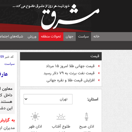
خانه
سیاست
جهان
تحولات منطقه
ورزش
شبکه‌های اجتماع
قیمت
کد خبر
959
سیاست
قیمت جهانی طلا امروز ۱۵ مرداد
عارف
قیمت نفت برنت به ۷۹ دلار رسید
افزایش قیمت طلا و نقره جهانی
معاون ا
داخل کش
استان:
هستند و 
این دشم
به گزار
اذان صبح
طلوع آفتاب
اذان ظهر
مدیران ا