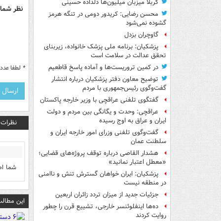
کربلا میزبان میلیون‌ها دلداده حسینی
نظر شما 
محسن رضایی: کریدور دومی در تنگه هرمز
گشوده نمی‌شود
گاوچران بزدل
پزشکیان: برنامه ملی پزشک خانواده، زیربنای
تحقق عدالت در سلامت است
در کمین تروریست‌ها و آماده پاسخ قاطعیم
*
لطفا عدد م
توضیح معاون دفتر پزشکیان درباره انتشار
گفت‌وگوی رئیس‌جمهوری با مردم
گفتگوی تلفنی عراقچی با وزیر خارجه پاکستان
عراقچی: وحدت و یگانگی بین مردم و دولت
ایران و عراق به اوج رسیده
نظرات
گفت‌وگوی تلفنی وزرای امور خارجه ایران و
سلطنت عمان
هشدار القاصی درباره توقف پروژه‌های قضایی؛
«معطل اعتبار نمانید»
شما اص
پزشکیان: ایران خواهان گسترش تنش و ناامنی
در منطقه نیست
جزئیات جدید از میزان تردد زائران اربعین
این مطالب
ده‌ها اینفلوئنسر خارجی، تشییع قرن را چطور
روایت کردند