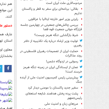
مردم‌سالاری ملت ایران است
هم ندارد
بقائی: برنامه‌ای برای سفر به قطر و پاکستان
این موانع
نداریم
کنند.
رایزنی وزیر امور خارجه ایتالیا با عراقچی
بررسی چالش‌های جمعیتی در چهارمین جلسه
دستور عا
قرارگاه جوانی جمعیت قوه قضا
عارف همچن
شرط بازگشایی تنگه هرمز چیست؟
استان ته
توئیت وزیر ارشاد درباره یک تکذیبیه از دفتر
رهبری
معاون او
حمایت ایران از تصمیمات رهبران فلسطینی در
بخشداران 
روند مذاکرات
رسوایی در اردوگاه دشمن!
عمان از ایستادگی ایران در زمینه تنگه هرمز
خرسند است!
پیش‌بینی رئیس کمیسیون امنیت ملی از آینده
جنگ
سفیر جدید پاکستان با مومنی دیدار کرد
پشت پرده پخش هدفمند شایعه استعفای
رئیس‌جمهور
مرزهای زبان و امنیت ملی
اخبار مرتب