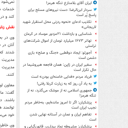
نمی‌شود ب
ایران آقای بلامنازع تنگه هرمز!
خدمات در
سردار ابن‌الرضا: دست نیروهای مسلح برای
پاسخ پُر است
کند و در 
تکذیب ادعای «نحوه ردزنی محل استقرار شهید
نقش زنان
لاریجانی»
شناسایی و بازداشت ۲۱مزدور موساد در کرمان
وی در بخ
تهاتر ۱۶۷۳ میلیارد تومان از اموال شرکت‌های
تراستی
شدند که 
آجورلو: ایجاد دوقطبی «جنگ و صلح‌» بازی
دشمن است
مدیریت ک
سفیر ایران در ژاپن: همان فاجعه هیروشیما در
مدیریت ج
حال تکرار است
کنند.
فریاد مردم «فدایی خامنه‌ای بودن» است
به یاد آن روز که به زیارت کربلا رفتی!
جمهوری اسلامی نه از موشک می‌گذرد، نه از
گفت: ما 
تنگه هرمز!
باشند. د
پزشکیان: اگر تا امروز مانده‌ایم، به‌خاطر مردم
توانمند 
نجیب ایران است
خود می‌س
تفاهم ایران و عمان در آستانه نهایی شدن
است
وی خاطرن
پزشکیان: مشروطه نماد بیداری، قانون‌گرایی و