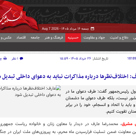
جمعه ۱۶ مرداد ۱۴۰۵ -
Aug 7 2026
ی
دفاع و امنیت
جهاد و مقاومت
حسینیه
فرهنگ و هنر
جامعه
اقتصاد
عکس و ف
1818
تاریخ انتشار:
۲۶ خرداد ۱۴۰۵ - ۱۵:۵۹
۱ نظر
چ
: اختلاف‌نظرها درباره مذاکرات نباید به دعوای داخلی تبدیل 
ول رئیس‌جمهور گفت: طرف دعوای ما در
ور نیست، بلکه طرف دعوای ما دشمنان
باید با اتحاد و انسجام، خود را در برابر
نان تقویت کنیم.
ش مشرق
، محمدرضا عارف در دیدار با معاون زنان و خانواده ریاست جمهوری
ین معاونت ضمن تسلیت فرارسیدن ماه محرم، به پیروزی‌های ملت ایران در جن