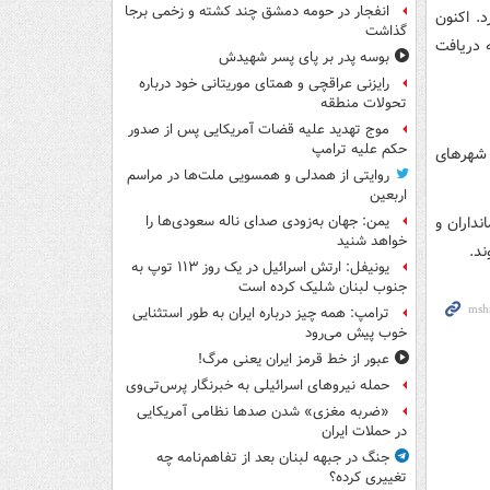
انفجار در حومه دمشق چند کشته و زخمی برجا
. اکنون
گذاشت
ه دریافت
بوسه‌ پدر بر پای پسر شهیدش
رایزنی عراقچی و همتای موریتانی خود درباره
تحولات منطقه
موج تهدید علیه قضات آمریکایی پس از صدور
حکم علیه ترامپ
ن شهرهای
روایتی از همدلی و همسویی ملت‌ها در مراسم
اربعین
داران و
یمن: جهان به‌زودی صدای ناله سعودی‌ها را
خواهد شنید
ند.
یونیفل: ارتش اسرائیل در یک روز ۱۱۳ توپ به
جنوب لبنان شلیک کرده است
ترامپ: همه چیز درباره ایران به طور استثنایی
خوب پیش می‌رود
عبور از خط قرمز ایران یعنی مرگ!
حمله نیروهای اسرائیلی به خبرنگار پرس‌تی‌وی
«ضربه مغزی» شدن صدها نظامی آمریکایی
در حملات ایران
جنگ در جبهه لبنان بعد از تفاهم‌نامه چه
تغییری کرده؟