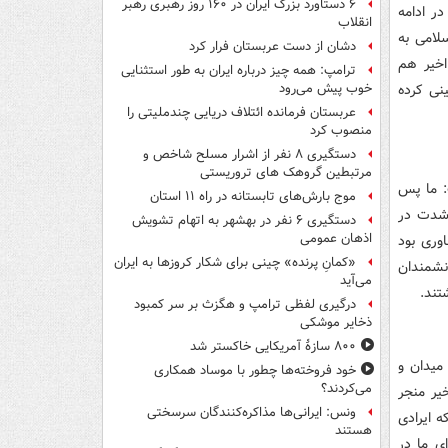
۶ دستاورد بزرگ ایران در ۱۶۰ روز رهبری رهبر
ر ادامه
انقلاب
نقلاب اسلامی به
دشان از دست عربستان فرار کرد
اخیر هم
ترامپ: همه چیز درباره ایران به طور استثنایی
نی کرده
خوب پیش می‌رود
عربستان فرمانده ائتلاف دریایی چندملیتی را
منصوب کرد
دستگیری ۸ نفر از اشرار مسلح شاخص و
مرتبطین گروهک های تروریستی
: ما پس
موج بارش‌های تابستانه در راه ۱۱ استان
ه شدت در
دستگیری ۶ نفر در بهشهر به اتهام تشویش
اذهان عمومی
وری بود
«کمانِ پرنده» چینی برای شکار کروزها به ایران
نشمندان
می‌آید
تند.
درگیری لفظی ترامپ و هگزث بر سر کمبود
ذخایر موشکی
۸۰۰ سازۀ آمریکایی خاکستر شد
میدان و
خود فروخته‌ها چطور با موساد همکاری
می‌کردند؟
یر منجر
ونس: ایرانی‌ها مذاکره‌کنندگان سرسختی
 ایرادی
هستند
ی ما در