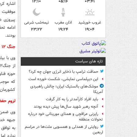
۱۲:۱۰
۰۵:۱۶
۰۳:۴۱
اشاره کر
پیروزی د
غروب خورشید
اذان مغرب
نیمه‌شب شرعی
ادامه تح
۲۳:۲۲
۱۹:۲۴
۱۹:۰۴
بودند.
جنگ ۱۲ روزه ظرفیت دفاعی و فناوری کشور را آشکار کرد
وی با بی
تازه های سیاست
حماقت ترامپ با ذخایر انرژی جهان چه کرد؟
حوزه فنا
این دیپلماسی نمایشی، شکست خورده است
که موجب 
موشک‌های بالستیک ایران؛ چالش راهبردی
کشورمان 
آمریکا
باید افراد کارآمدتر را به کار گرفت
لزوم حفظ
آنچه رهبر شهید سال‌ها پیش دیده بودند
وی ضمن ت
رایزنی عراقچی و همتای موریتانی خود درباره
جبهه خدم
تحولات منطقه
روایتی از همدلی و همسویی ملت‌ها در مراسم
به توافق
اربعین
ندارد ام