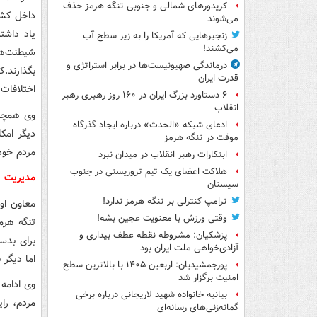
کریدورهای شمالی و جنوبی تنگه هرمز حذف
داخل کشو
می‌شوند
یاد داشت
زنجیرهایی که آمریکا را به زیر سطح آب
می‌کشند!
شیطنت‌ه
درماندگی صهیونیست‌ها در برابر استراتژی و
بگذارند.
قدرت ایران
اختلافات 
۶ دستاورد بزرگ ایران در ۱۶۰ روز رهبری رهبر
انقلاب
وی همچنی
ادعای شبکه «الحدث» درباره ایجاد گذرگاه
دیگر امکا
موقت در تنگه هرمز
مردم خود 
ابتکارات رهبر انقلاب در میدان نبرد
هلاکت اعضای یک تیم تروریستی در جنوب
مدیریت ت
سیستان
ترامپ کنترلی بر تنگه هرمز ندارد!
معاون او
وقتی ورزش با معنویت عجین بشه!
تنگه هرم
پزشکیان: مشروطه نقطه عطف بیداری و
برای بدس
آزادی‌خواهی ملت ایران بود
اما دیگر 
پورجمشیدیان: اربعین ۱۴۰۵ با بالاترین سطح
امنیت برگزار شد
وی ادامه 
بیانیه خانواده شهید لاریجانی درباره برخی
مردم، رای
گمانه‌زنی‌های رسانه‌ای