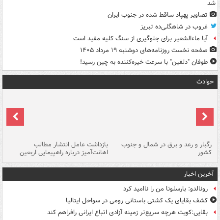
شد
تصاویر پهپاد ساقط شده در جنوب ایران
غروب در شاهگلی‌ده تبریز
آیا ماءالشعیر برای جلوگیری از سنگ کلیه مفید است
صفحه نخست روزنامه‌های دوشنبه ۱۹ مرداد ۱۴۰۵
طوفان "دلفین" با سرعت خیره‌کننده به چین رسید!
حوادث
رگبار و رعد و برق در شمال و جنوب
بازداشت عامل انتشار مطالب
کشور
اهانت‌آمیز درباره راهپیمایی اربعین
گر
آخرین اخبار
رونالدو: بارسلونا من را ناامید کرد
کشف بقایای یک کشتی باستانی رومی در سواحل ایتالیا
بقایی:کویت هرچه سریع‌تر زمینه آزادی اتباع ایرانی رافراهم کند