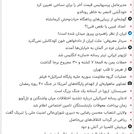
مدیرعامل پرسپولیس قیمت آخر را برای نساجی تعیین کرد
خودکُشی النصر به خاطر رونالدو
گوشه‌ای از زیبایی‌های پناهگاه‌ حیات‌وحش کرمانشاه
امداد غیبی یا نقص فنی!؟
ایران از نظر راهبردی پیروز میدان شده است!
سردار معروفی: ملت ایران از دادخواهی خون کودکانش نمی‌گذرد
حامیان غزه در آلمان به خیابان‌ها آمدند
لژیونر ایرانی تیتر رسانه «سان» انگلیس شد
حملات یمن به المخا ۷ کشته و ۳۰ مجروح برجا گذاشت
از هرمز تا قلب تهران
عملیات گروه مقاومت سوریه علیه پایگاه اسرائیل+ فیلم
تصاویر ماهواره‌ای از انهدام پایگاه‌های آمریکا در جنگ ۴۰ روزه رمضان
صربستان: اروپا در آستانه یک جنگ بزرگ است
ادعای رسانه اسرائیلی درباره تشدید اختلافات میان واشنگتن و تل‌آویو
زمان پرداخت معوقات بازنشستگان تامین اجتماعی اعلام شد
ولایتی انتصاب محسن رضایی به دبیری شورای‌عالی امنیت ملی را تبریک گفت
ریاض در گرداب ائتلاف‌های بی‌حاصل
بریتیش کلمبیا در آتش و دود