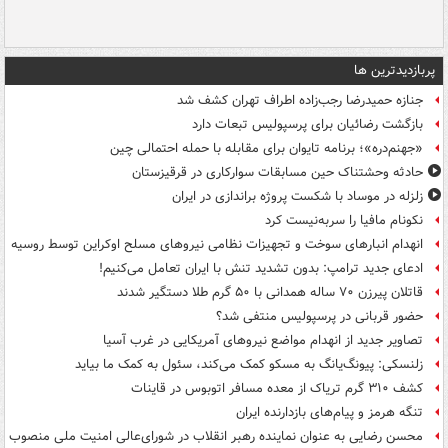
پربازدیدترین ها
جنازه حمیدرضا رجب‌زاده اطراف تهران کشف شد
بازگشت رضائیان برای پرسپولیس تبعات دارد
«جهنم‌دره»؛ برنامه تایوان برای مقابله با حمله احتمالی چین
حادثه وحشتناک حین مسابقات سوارکاری در قرقیزستان
زلزله در موساد با شکست پروژه براندازی در ایران
نکونام مافیا را سربه‌نیست کرد
انهدام انبارهای سوخت و تجهیزات نظامی نیروهای مسلح اوکراین توسط روسیه
ادعای جدید ترامپ: بدون تشدید تنش با ایران تعامل می‌کنیم!
قاتلان پیرزن ۷۰ ساله همدانی با ۵۰ گرم طلا دستگیر شدند
حضور قربانی در پرسپولیس منتفی شد؟
تصاویر جدید از انهدام مواضع نیروهای آمریکایی در غرب آسیا
زلنسکی: پیونگ‌یانگ به مسکو کمک می‌کند، سئول به کمک ما بیاید
کشف ۳۱۰ گرم تریاک از معده مسافر اتوبوس در قاینات
تنگه هرمز و پیام‌های بازدارنده ایران
محسن رضایی به عنوان نماینده رهبر انقلاب در شورای‌عالی امنیت ملی منصوب