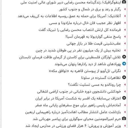
اینفوگرافیک/ زندگینامه محسن رضایی دبیر شورای عالی امنیت‌ ملی
رگبار و رعد و برق در شمال و جنوب کشور
آتلانتیک: آمریکا برای حمله به عمق روسیه اطلاعات به کی‌یف می‌دهد
اظهار نظر عجیب فان خال درباره مارادونا و مسی
فرمانده کل ارتش انتصاب محسن رضایی را تبریک گفت
پاسخ منفی گواردیولا به قهرمان آسیا!
عقب‌نشینی قیمت طلا در بازار جهانی
تخلیه بیش از یک میلیون نفر در پی طوفان شدید در چین
تلاش آوارگان فلسطینی برای کاستن از گرمای طاقت فرسای تابستان
پهپادهای شاهد از دید رادارها پنهان می‌شوند
نگرانی تل‌آویو از پیوستن قاهره به «توافق مکه»
تظاهرات گسترده در سئوتا
چرا رونالدو به مسی تسلیت نگفت؟
خودکشی دانشجوی دوره خلبانی در جنوب اراضی اشغالی
اعتراف بی‌سابقه یک افسر به شکست آمریکا در برابر ایران
آماده‌باش پلیس راهور برای موج سفرهای پایانی ماه صفر
بازداشت عامل انتشار مطالب اهانت‌آمیز درباره راهپیمایی اربعین
حرم امیرالمومنین محیای سوگواری برای پیامبر مهربانی شد
وزیر آموزش و پرورش: ۶ هزار فضای ورزشی در مدارس ایجاد شد