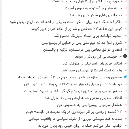
برخورد پراید با تیر برق ۲ فوتی بر جای گذاشت
حمله سایبری گسترده به بورس آمریکا
صنعا: نیروهای ما در کمین‌ هستند
تلگراف: جنگ علیه ایران ممکن است به یکی از اشتباهات تاریخ تبدیل شود
کپلر: این هفته ۲۷ نفتکش و شناور از تنگه هرمز عبور کردند
تنظیم قولنامه برای اسناد سبزرنگ ممنوع شد
شروع تلخ مدافع تیم ملی پس از جدایی از پرسپولیس
امضای توافق دفاعی بین عربستان، ترکیه و پاکستان
۱۰ خوشحالی گل زودتر از موعد
ایتالیا خرید رادار اسرائیلی را متوقف کرد
واردات نفت آمریکا از عربستان صفر شد
محسن رضایی: اجازه باز شدن مسیر دوم در تنگه هرمز را نخواهیم داد
درخواست عامری برای تعویق عملیات انتقام‌جویانه علیه عربستان
دستور ترامپ برای تحقیق درباره چگونگی افشای کمبود تسلیحات
ائتلاف سعودی مدعی حمله ارتش یمن به نجران شد
هشدار سرمربی پرسپولیس به جاسوس تیم
۲۲ کشته و زخمی بر اثر تیراندازی در یک مدرسه در تایلند+ فیلم
سامانه ضد موشکی لیزری؛ از بلوف سیاسی تا واقعیت میدانی
ترامپ: فکر می‌کنم جنگ با ایران خیلی زود پایان می‌یابد