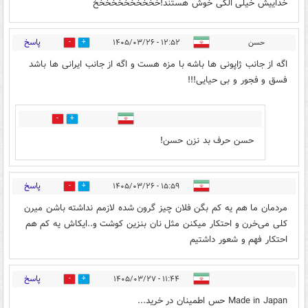
خداییش خیلی الکی خوش هستند!خخخخخخخخخخخ
پاسخ
حسن
۱۲:۵۲ - ۱۴۰۵/۰۳/۲۶
6
5
اگه از جانب ژاپونی ها باشه با مزه هست و اگه از جانب ایرانی ها باشد
فسق و فجور و بی حیایی!!!
0
0
حسن حرف بد نزن حسن!
پاسخ
۱۵:۵۹ - ۱۴۰۵/۰۳/۲۶
0
0
مردمان ما هم یه کم بگن فلان چیز گرون شده لازمم نداشته باشن میرن
کلی می‌خرن و احتکار میکنن مثل نان بنزین کوشت و..ایکاش یه کم هم
احتکار فهم و شعور داشتیم
پاسخ
۱۱:۴۴ - ۱۴۰۵/۰۳/۲۷
0
0
Made in Japan حس اطمینان در خرید...