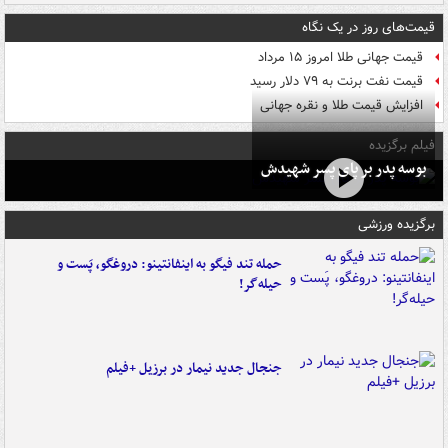
قیمت‌های روز در یک نگاه
قیمت جهانی طلا امروز ۱۵ مرداد
قیمت نفت برنت به ۷۹ دلار رسید
افزایش قیمت طلا و نقره جهانی
فیلم برگزیده
بوسه‌ پدر بر پای پسر شهیدش
برگزیده ورزشی
حمله تند فیگو به اینفانتینو: دروغگو، پَست‌ و
حیله‌گر!
جنجال جدید نیمار در برزیل +فیلم