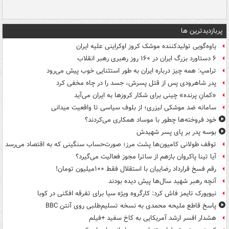
پربازدیدترین ها
یاوه‌گویی تولیدکننده موشک کروز اوکراینی علیه ایران
۶ دستاورد بزرگ ایران در ۱۶۰ روز رهبری رهبر انقلاب
ترامپ: همه چیز درباره ایران به طور استثنایی خوب پیش می‌رود
پدر شاهرودی پس از قتل پسرش، جسد را در چاه مخفی کرد
«کمانِ پرنده» چینی برای شکار کروزها به ایران می‌آید
سامانه ضد موشکی لیزری؛ از بلوف سیاسی تا واقعیت میدانی
خود فروخته‌ها چطور با موساد همکاری می‌کردند؟
بوسه‌ پدر بر پای پسر شهیدش
توقف طولانی کامیون‌ها پشت مرز؛ صورت‌حساب سنگینی که به اقتصاد می‌رسد
آیا تینا پاکروان بازهم از ساترا مجوز فعالیت می‌گیرد؟
رقم فسخ قرارداد رضاییان با استقلال فقط ۱۰۰میلیون تومان!
آنچه رهبر شهید سال‌ها پیش دیده بودند
نیویورک تایمز فاش کرد: کارگروه ویژه سیا برای تفرقه افکنی در کوبا
پاسخ قاطع ملیحه محمدی به نسخه تسلیم‌طلبی روی آنتن BBC
هشدار افسر ارشد آمریکایی به کاخ سفید +فیلم