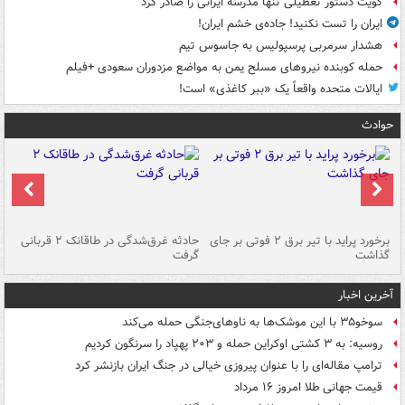
کویت دستور تعطیلی تنها مدرسه ایرانی را صادر کرد
ایران را تست نکنید! جاده‌ی خشم ایران!
هشدار سرمربی پرسپولیس به جاسوس تیم
حمله کوبنده نیروهای مسلح یمن به مواضع مزدوران سعودی +فیلم
ایالات متحده واقعاً یک «ببر کاغذی» است!
حوادث
برخورد پراید با تیر برق ۲ فوتی بر جای
حادثه غرق‌شدگی در طاقانک ۲ قربانی
پد
گذاشت
گرفت
جس
آخرین اخبار
سوخو۳۵ با این موشک‌ها به ناوهای‌جنگی حمله می‌کند
روسیه: به ۳ کشتی اوکراین حمله و ۲۰۳ پهپاد را سرنگون کردیم
ترامپ مقاله‌ای را با عنوان پیروزی خیالی در جنگ ایران بازنشر کرد
قیمت جهانی طلا امروز ۱۶ مرداد