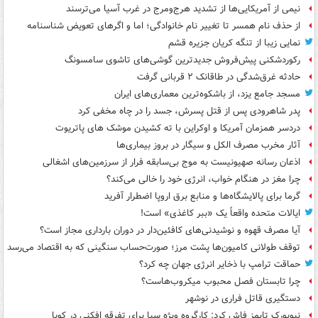
نیمی از آمریکایی‌ها از تشدید هرج‌ومرج در غرب آسیا می‌ترسند
از حذف نام همسر تا تغییر نام خانوادگی؛ اما و اگرهای تعویض شناسنامه
نمایی زیبا از تنگه کریان جزیره قشم
رکوردشکنی پیش‌فروش جدیدترین گوشی‌های تاشوی سامسونگ
حادثه غرق‌شدگی در طاقانک ۲ قربانی گرفت
مسجد جامع یزد، از باشکوه‌ترین معماری‌های ایران
پدر شاهرودی پس از قتل پسرش، جسد را در چاه مخفی کرد
دردسر همزمان آمریکا و اوکراین با ته کشیدن موشک های پاتریوت
آثار مخرب مصرف الکل و سیگار در بروز بیماری‌ها
اذعان رسانه صهیونیست به موج بی‌سابقه فرار از سرزمین‌های اشغالی
چرا مغز در هنگام خواب، انرژی خود را خالی می‌کند؟
گرما برای پالایشگاه‌ها و منابع برق اروپا اضطرار آفرید
ایالات متحده واقعاً یک «ببر کاغذی» است!
آیا مصرف قهوه و نوشیدنی‌های کافئین‌دار در دوران بارداری مجاز است؟
توقف طولانی کامیون‌ها پشت مرز؛ صورت‌حساب سنگینی که به اقتصاد می‌رسد
حماقت ترامپ با ذخایر انرژی جهان چه کرد؟
چرا تابستان فصل محبوب میکروب‌هاست؟
دستگیری قاتل فراری در نوشهر
نیویورک تایمز فاش کرد: کارگروه ویژه سیا برای تفرقه افکنی در کوبا