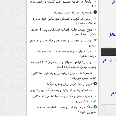
انفجار در حومه دمشق چند کشته و زخمی برجا
گذاشت
بوسه‌ پدر بر پای پسر شهیدش
رایزنی عراقچی و همتای موریتانی خود درباره
تحولات منطقه
موج تهدید علیه قضات آمریکایی پس از صدور
تقلال
حکم علیه ترامپ
روایتی از همدلی و همسویی ملت‌ها در مراسم
اربعین
یمن: جهان به‌زودی صدای ناله سعودی‌ها را
خواهد شنید
یونیفل: ارتش اسرائیل در یک روز ۱۱۳ توپ به
جنوب لبنان شلیک کرده است
ترامپ: همه چیز درباره ایران به طور استثنایی
خوب پیش می‌رود
عبور از خط قرمز ایران یعنی مرگ!
حمله نیروهای اسرائیلی به خبرنگار پرس‌تی‌وی
یام
«ضربه مغزی» شدن صدها نظامی آمریکایی
در حملات ایران
جنگ در جبهه لبنان بعد از تفاهم‌نامه چه
تغییری کرده؟