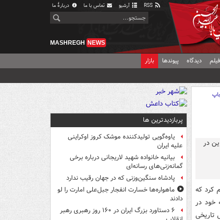
RSS
آرشیو
تماس با ما
دربارهٔ ما
MASHREGH
NEWS
یلم
دیدگاه
پیوندها
بازار
اپ
پربازدیدترین ها
یاوه‌گویی تولیدکننده موشک کروز اوکراینی
علیه ایران
بیانیه خانواده شهید لاریجانی درباره برخی
گمانه‌زنی‌های رسانه‌ای
پادشاه سنگین‌وزنی که در جهان رقیب ندارد
م کرد که
ماهواره‌ها خسارت انفجار جبل‌علی امارت را لو
دادند
 خود در
۶ دستاورد بزرگ ایران در ۱۶۰ روز رهبری رهبر
 تاریخی
انقلاب