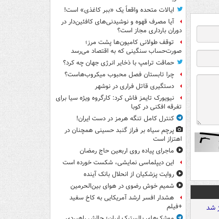
ایالات متحده واقعاً یک «ببر کاغذی» است!
آیا مصرف قهوه و نوشیدنی‌های کافئین‌دار در
دوران بارداری مجاز است؟
توقف طولانی کامیون‌ها پشت مرز؛
صورت‌حساب سنگینی که به اقتصاد می‌رسد
حماقت ترامپ با ذخایر انرژی جهان چه کرد؟
چرا تابستان فصل محبوب میکروب‌هاست؟
دستگیری قاتل فراری در نوشهر
نیویورک تایمز فاش کرد: کارگروه ویژه سیا برای
تفرقه افکنی در کوبا
کنترل کامل تنگه هرمز در دست ایران!
پرچم سیاه بر فراز گنبد حسینی همچنان در
اهتزاز است
ماجرای پیاده روی اربعین حاج رمضان
این دیپلماسی نمایشی، شکست خورده است
روایت پزشکیان از انحلال بانک آینده
شمیم خوش رضوی در هوای بین‌الحرمین
هشدار افسر ارشد آمریکایی به کاخ سفید
+فیلم
موشک‌های بالستیک ایران؛ چالش راهبردی