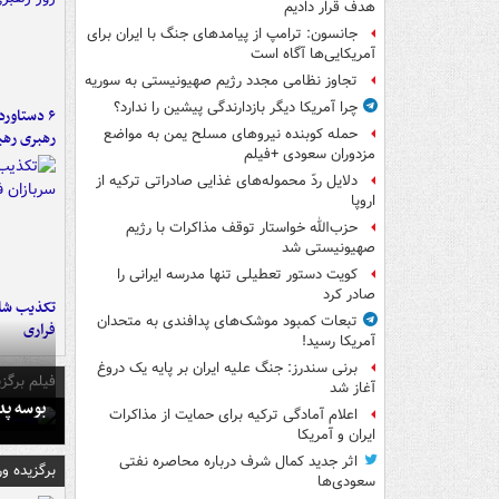
هدف قرار دادیم
جانسون: ترامپ از پیامدهای جنگ با ایران برای
آمریکایی‌ها آگاه است
تجاوز نظامی مجدد رژیم صهیونیستی به سوریه
چرا آمریکا دیگر بازدارندگی پیشین را ندارد؟
حمله کوبنده نیروهای مسلح یمن به مواضع
رهبری رهب
مزدوران سعودی +فیلم
دلایل ردّ محموله‌های غذایی صادراتی ترکیه از
اروپا
حزب‌الله خواستار توقف مذاکرات با رژیم
صهیونیستی شد
کویت دستور تعطیلی تنها مدرسه ایرانی را
صادر کرد
تکذیب شای
تبعات کمبود موشک‌های پدافندی به متحدان
فراری
آمریکا رسید!
برنی سندرز: جنگ علیه ایران بر پایه یک دروغ
فیلم برگزی
آغاز شد
بوسه‌ پ
اعلام آمادگی ترکیه برای حمایت از مذاکرات
ایران و آمریکا
اثر جدید کمال شرف درباره محاصره نفتی
برگزیده و
سعودی‌ها