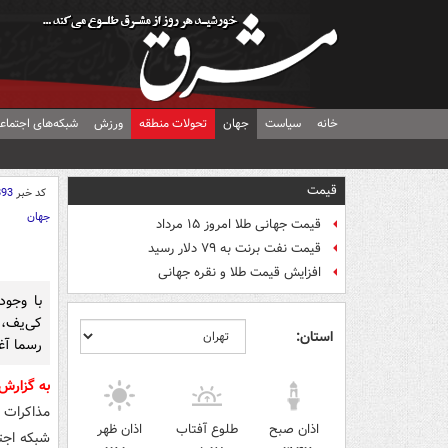
خانه
سیاست
جهان
تحولات منطقه
ورزش
شبکه‌های اجتماع
قیمت
کد خبر
893
جهان
قیمت جهانی طلا امروز ۱۵ مرداد
قیمت نفت برنت به ۷۹ دلار رسید
افزایش قیمت طلا و نقره جهانی
کی‌یف، 
استان:
رسما آغ
به گزارش
مذاکرات 
اذان صبح
طلوع آفتاب
اذان ظهر
شبکه اجت