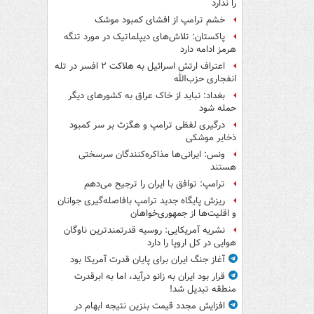
را ندارد
خشم ترامپ از افشای کمبود موشک
پاکستان: تلاش‌های دیپلماتیک در مورد تنگه
هرمز ادامه دارد
اعتراف ارتش اسرائیل به هلاکت ۲ افسر در تله
انفجاری حزب‌الله
بغداد: نباید از خاک عراق به کشورهای دیگر
حمله شود
درگیری لفظی ترامپ و هگزث بر سر کمبود
ذخایر موشکی
ونس: ایرانی‌ها مذاکره‌کنندگان سرسختی
هستند
ترامپ: توافق با ایران را ترجیح می‌دهم
ریزش پایگاه جدید ترامپ بافاصله‌گیری جوانان
و اقلیت‌ها از جمهوری‌خواهان
نشریه آمریکایی: روسیه قدرتمندترین ناوگان
هوایی در کل اروپا را دارد
آغاز جنگ ایران برای پایان قدرت آمریکا بود
قرار بود ایران به زانو درآید، اما به ابرقدرت
منطقه تبدیل شد!
افزایش مجدد قیمت بنزین نتیجه ابهام در