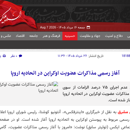
جمعه ۱۶ مرداد ۱۴۰۵ -
Aug 7 2026
ی
دفاع و امنیت
جهاد و مقاومت
حسینیه
فرهنگ و هنر
جامعه
اقتصاد
عکس و ف
1818
تاریخ انتشار:
۲۶ خرداد ۱۴۰۵ - ۱۱:۳۶
۰ نظر
چ
آغاز رسمی مذاکرات عضویت اوکراین در اتحادیه اروپا
با وجود عدم اجرای ۷۵ درصد الزامات از سوی
مذاکرات عضویت اوکراین در اتحادیه اروپا
از شده است.
 مشرق
به نقل از خبرگزاری «اینترفکس»، آنتونیو کوشتا، رئیس شورای اروپا اعلا
رسمی مربوط به پیوستن اوکراین به اتحادیه اروپا آغاز شده است. او در صفحه
ماعی ایکس (توئیتر سابق) نوشت: «امروز با آغاز رسمی مذاکرات عضویت، گامی