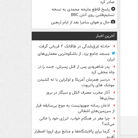
صادر کرد
پاسخ قاطع ملیحه محمدی به نسخه
تسلیم‌طلبی روی آنتن BBC
حال و هوای سامرا بعد از ایام اربعین
آخرین اخبار
حادثه غرق‌شدگی در طاقانک ۲ قربانی گرفت
مسجد جامع یزد، از باشکوه‌ترین معماری‌های
ایران
پدر شاهرودی پس از قتل پسرش، جسد را در
چاه مخفی کرد
دردسر همزمان آمریکا و اوکراین با ته کشیدن
موشک های پاتریوت
آثار مخرب مصرف الکل و سیگار در بروز
بیماری‌ها
اذعان رسانه صهیونیست به موج بی‌سابقه فرار
از سرزمین‌های اشغالی
چرا مغز در هنگام خواب، انرژی خود را خالی
می‌کند؟
گرما برای پالایشگاه‌ها و منابع برق اروپا اضطرار
آفرید