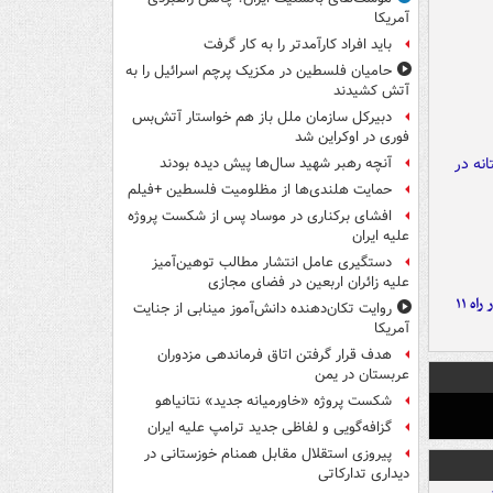
آمریکا
باید افراد کارآمدتر را به کار گرفت
حامیان فلسطین در مکزیک پرچم اسرائیل را به
آتش کشیدند
دبیرکل سازمان ملل باز هم خواستار آتش‌بس
فوری در اوکراین شد
آنچه رهبر شهید سال‌ها پیش دیده بودند
حمایت هلندی‌ها از مظلومیت فلسطین +فیلم
افشای برکناری در موساد پس از شکست پروژه
علیه ایران
دستگیری عامل انتشار مطالب توهین‌آمیز
علیه زائران اربعین در فضای مجازی
موج بارش‌های تابستانه در راه ۱۱
روایت تکان‌دهنده دانش‌آموز مینابی از جنایت
آمریکا
هدف قرار گرفتن اتاق‌ فرماندهی مزدوران
عربستان در یمن
شکست پروژه «خاورمیانه جدید» نتانیاهو
گزافه‌گویی و لفاظی جدید ترامپ علیه ایران
پیروزی استقلال مقابل همنام خوزستانی در
دیداری تدارکاتی