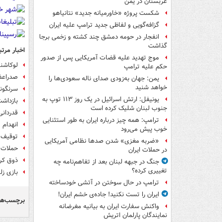
عربستان در یمن
شکست پروژه «خاورمیانه جدید» نتانیاهو
گزافه‌گویی و لفاظی جدید ترامپ علیه ایران
انفجار در حومه دمشق چند کشته و زخمی برجا
گذاشت
اخبار مرتب
موج تهدید علیه قضات آمریکایی پس از صدور
لوکاشنک
حکم علیه ترامپ
صدراعظم
یمن: جهان به‌زودی صدای ناله سعودی‌ها را
خواهد شنید
سرنگونی ۴۹۱ پهپاد اوکراینی از
یونیفل: ارتش اسرائیل در یک روز ۱۱۳ توپ به
بازداشت ۳ مزدور اوکراینی قبل از حمله به اهدا
جنوب لبنان شلیک کرده است
قدردانی
ترامپ: همه چیز درباره ایران به طور استثنایی
انهدام ۲ موشک فلامینگو و ۴۵۳ پهپاد اوکراین؛ فتوحات روسها ادامه دارد
خوب پیش می‌رود
توقیف 
«ضربه مغزی» شدن صدها نظامی آمریکایی
حملات 
در حملات ایران
ذوق‌ کر
جنگ در جبهه لبنان بعد از تفاهم‌نامه چه
تغییری کرده؟
بازی ز
ترامپ در حال سوختن در آتشی خودساخته
ایران را تست نکنید! جاده‌ی خشم ایران!
برچسب‌ها
واکنش سفارت ایران به بیانیه مغرضانه
نمایندگان پارلمان اتریش