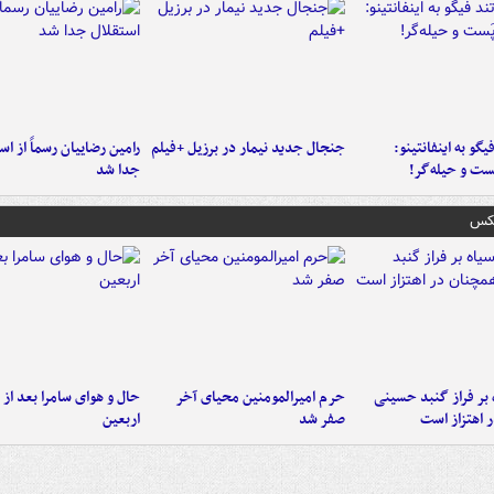
یگو به اینفانتینو:
جنجال جدید نیمار در برزیل +فیلم
رامین رضاییان رسماً از اس
ست‌ و حیله‌گر!
جدا شد
عکس
 بر فراز گنبد حسینی
حرم امیرالمومنین محیای آخر
حال و هوای سامرا بعد از ا
 اهتزاز است
صفر شد
اربعین