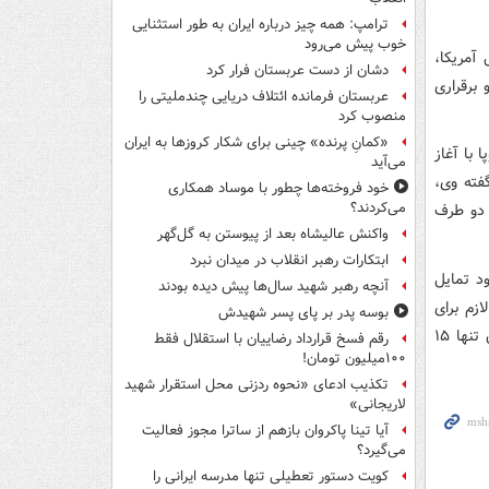
ترامپ: همه چیز درباره ایران به طور استثنایی
خوب پیش می‌رود
آمریکا،
دشان از دست عربستان فرار کرد
 برقراری
عربستان فرمانده ائتلاف دریایی چندملیتی را
منصوب کرد
«کمانِ پرنده» چینی برای شکار کروزها به ایران
 با آغاز
می‌آید
گفته وی،
خود فروخته‌ها چطور با موساد همکاری
می‌کردند؟
 دو طرف
واکنش عالیشاه بعد از پیوستن به گل‌گهر
ابتکارات رهبر انقلاب در میدان نبرد
د تمایل
آنچه رهبر شهید سال‌ها پیش دیده بودند
زم برای
بوسه‌ پدر بر پای پسر شهیدش
انطباق با استانداردهای اروپایی را انجام نداده است. این روزنامه نوشت: «اوکراین تاکنون تنها ۱۵
رقم فسخ قرارداد رضاییان با استقلال فقط
۱۰۰میلیون تومان!
تکذیب ادعای «نحوه ردزنی محل استقرار شهید
لاریجانی»
آیا تینا پاکروان بازهم از ساترا مجوز فعالیت
می‌گیرد؟
کویت دستور تعطیلی تنها مدرسه ایرانی را