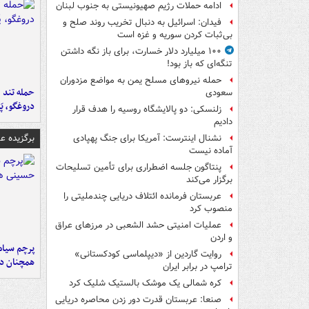
ادامه حملات رژیم صهیونیستی به جنوب لبنان
فیدان: اسرائیل به دنبال تخریب روند صلح و
بی‌ثبات کردن سوریه و غزه است
۱۰۰ میلیارد دلار خسارت، برای باز نگه داشتن
تنگه‌ای که باز بود!
حمله نیروهای مسلح یمن به مواضع مزدوران
حمله تند ف
سعودی
دروغگو، پَ
زلنسکی: دو پالایشگاه روسیه را هدف قرار
دادیم
برگزیده 
نشنال اینترست: آمریکا برای جنگ پهپادی
آماده نیست
پنتاگون جلسه اضطراری برای تأمین تسلیحات
برگزار می‌کند
عربستان فرمانده ائتلاف دریایی چندملیتی را
منصوب کرد
عملیات امنیتی حشد الشعبی در مرزهای عراق
و اردن
پرچم سیاه
روایت گاردین از «دیپلماسی کودکستانی»
همچنان در
ترامپ در برابر ایران
کره شمالی یک موشک بالستیک شلیک کرد
صنعا: عربستان قدرت دور زدن محاصره دریایی