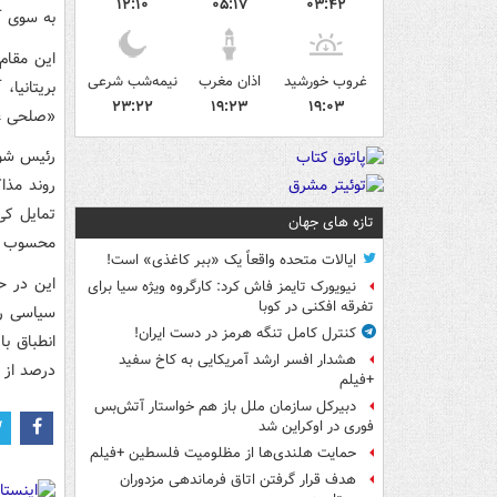
۱۲:۱۰
۰۵:۱۷
۰۳:۴۲
به سوی آی
این مقام
غروب خورشید
اذان مغرب
نیمه‌شب شرعی
بریتانیا،
۲۳:۲۲
۱۹:۲۳
۱۹:۰۳
«صلحی عا
رئیس شورا
روند مذاک
تمایل کی
تازه های جهان
محسوب م
ایالات متحده واقعاً یک «ببر کاغذی» است!
این در ح
نیویورک تایمز فاش کرد: کارگروه ویژه سیا برای
تفرقه افکنی در کوبا
سیاسی ره
کنترل کامل تنگه هرمز در دست ایران!
هشدار افسر ارشد آمریکایی به کاخ سفید
درصد از ا
+فیلم
دبیرکل سازمان ملل باز هم خواستار آتش‌بس
فوری در اوکراین شد
حمایت هلندی‌ها از مظلومیت فلسطین +فیلم
هدف قرار گرفتن اتاق‌ فرماندهی مزدوران