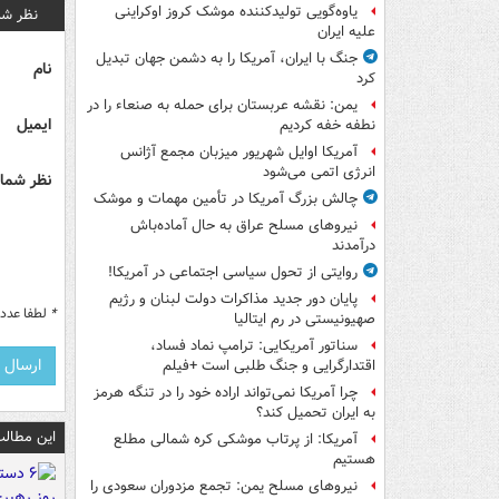
یاوه‌گویی تولیدکننده موشک کروز اوکراینی
نظر شم
علیه ایران
جنگ با ایران، آمریکا را به دشمن جهان تبدیل
نام
کرد
یمن: نقشه عربستان برای حمله به صنعاء را در
ایمیل
نطفه خفه کردیم
آمریکا اوایل شهریور میزبان مجمع آژانس
انرژی اتمی می‌شود
نظر شما 
چالش بزرگ آمریکا در تأمین مهمات و موشک
نیروهای مسلح عراق به حال آماده‌باش
درآمدند
روایتی از تحول سیاسی اجتماعی در آمریکا!
پایان دور جدید مذاکرات دولت لبنان و رژیم
*
لطفا عدد م
صهیونیستی در رم ایتالیا
سناتور آمریکایی: ترامپ نماد فساد،
اقتدارگرایی و جنگ طلبی است +فیلم
چرا آمریکا نمی‌تواند اراده خود را در تنگه هرمز
به ایران تحمیل کند؟
این مطالب
آمریکا: از پرتاب موشکی کره شمالی مطلع
هستیم
نیروهای مسلح یمن: تجمع مزدوران سعودی را