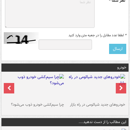
نظر شما *
*
لطفا عدد مقابل را در جعبه متن وارد کنید
خودرو
خودروهای جدید شیائومی در راه بازار
چرا سیم‌کشی خودرو ذوب می‌شود؟
شو
این مطالب را از دست ندهید....