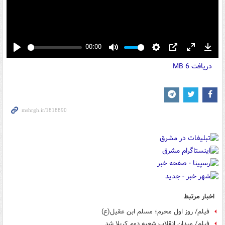
00:00
Play
Mute
Settings
PIP
Enter
Down
دریافت
6 MB
fullscreen
اخبار مرتبط
فیلم/ روز اول محرم؛ مسلم ابن عقیل(ع)
فیلم/ میدان انقلاب شعبه دوم کربلا شد