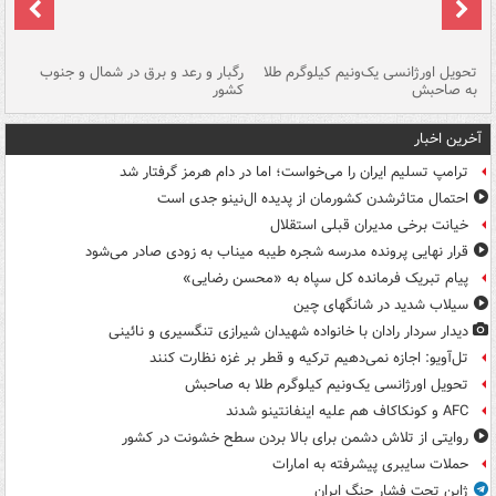
ی
تحویل اورژانسی یک‌ونیم کیلوگرم طلا
رگبار و رعد و برق در شمال و جنوب
با
به صاحبش
کشور
اه
آخرین اخبار
ترامپ تسلیم ایران را می‌خواست؛ اما در دام هرمز گرفتار شد
احتمال متاثرشدن کشورمان از پدیده ال‌نینو جدی است
خیانت برخی مدیران قبلی استقلال
قرار نهایی پرونده مدرسه شجره طیبه میناب به زودی صادر می‌شود
پیام تبریک فرمانده کل سپاه به «محسن رضایی»
سیلاب شدید در شانگهای چین
دیدار سردار رادان با خانواده‌ شهیدان شیرازی تنگسیری و نائینی
تل‌آویو: اجازه نمی‌دهیم ترکیه و قطر بر غزه نظارت کنند
تحویل اورژانسی یک‌ونیم کیلوگرم طلا به صاحبش
AFC و کونکاکاف هم علیه اینفانتینو شدند
روایتی از تلاش دشمن برای بالا بردن سطح خشونت در کشور
حملات سایبری پیشرفته به امارات
ژاپن تحت فشار جنگ ایران