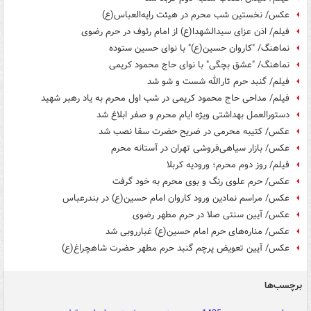
عکس/ نخستین شب محرم در هیئت رایه‌العباس(ع)
فیلم/ اذن عزای سیدالشهدا(ع) از امام رئوف در حرم رضوی
نماهنگ/ "کاروان حسین(ع)" با نوای حسین ستوده
نماهنگ/ "عشق بچگی" با نوای حاج محمود کریمی
فیلم/ گنبد حرم ثارالله شست و شو شد
فیلم/ مداحی حاج محمود کریمی در شب اول محرم به یاد رهبر شهید
دستورالعمل بهداشتی ویژه ایام محرم و صفر ابلاغ شد
عکس/ کتیبه محرمی در ضریح حضرت سقا نصب شد
عکس/ بازار سیاهی‌فروشی تهران در آستانه محرم
فیلم/ روز دوم محرم؛ ورودیه کربلا
عکس/ حرم علوی رنگ و بوی محرم به خود گرفت
عکس/ مراسم نمادین ورود کاروان امام حسین(ع) در بندرعباس
عکس/ آیین سنتی صلا در حرم مطهر رضوی
عکس/ مناره‌های حرم امام حسین(ع) غبارروبی شد
عکس/ آیین تعویض پرچم گنبد حرم مطهر حضرت شاهچراغ(ع)
برچسب‌ها