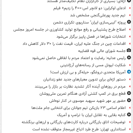
اژه‌ای: بسیاری از کارگزاران نظام تکلیف‌مدار هستند
ادعای اوکراین: دو لانچر اس-۴۰۰ را زدیم+ فیلم
تیم جدید پورعلی‌گنجی مشخص شد
پروژه "لیبی‌سازی ایران" سناریوی تکراری دشمن
اصلاح طرح پشتیبانی و رفع موانع تولید کشاورزی در جلسه امروز مجلس
انتخابات شوراها در فصل پاییز برگزار می‌شود
اقدامات چین در جنگ علیه ایران، قیمت نفت را ۳۰ دلار کاهش داد
جلسه شورای عالی قوه قضاییه
رئیس عدلیه: رضایت و اعتماد مردم با لفاظی حاصل نمی‌شود
شکایت لیونل مسی از رسانه‌های آرژانتینی
آمریکا متحدی دروغگو، حیله‌گر و بی ارزش است!
دستور اژه‌ای برای تدوین معیارهای جدید عفو زندانیان
مردم در روزهای آینده آثار تشدید نظارت بر بازار را می‌بینند
قطع برق در کمپ کشتی آزادی هنگام تمرین ملی‌پوشان
حضور پر مهر شهید سپهبد موسوی در کنار نوه‌اش
اعلام اسامی ۲۳ بازیکن تیم جوانان برای انتخابی جام ملت‌ها
کنایه بقایی به تقابل ایران با ترامپ و آمریک
توضیحات اتاق بازرگانی درباره کارت‌های بازرگانی و ارزهای برنگشته
استانداری تهران: طرح طرد اتباع غیرمجاز متوقف نشده است