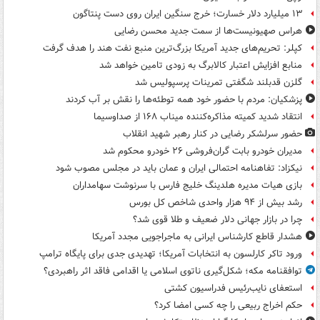
۱۳ میلیارد دلار خسارت؛ خرج سنگین ایران روی دست پنتاگون
هراس صهیونیست‌ها از سمت جدید محسن رضایی
کپلر: تحریم‌های جدید آمریکا بزرگ‌ترین منبع نفت هند را هدف گرفت
منابع افزایش اعتبار کالابرگ به زودی تامین خواهد شد
گلزن قدبلند شگفتی تمرینات پرسپولیس شد
پزشکیان: مردم با حضور خود همه توطئه‌ها را نقش بر آب کردند
انتقاد شدید کمیته مذاکره‌کننده میناب ۱۶۸ از صداوسیما
حضور سرلشکر رضایی در کنار رهبر شهید انقلاب
مدیران خودرو بابت گران‌فروشی ۲۶ خودرو محکوم شد
نیکزاد: تفاهنامه احتمالی ایران و عمان باید در مجلس مصوب شود
بازی هیات مدیره هلدینگ خلیج فارس با سرنوشت سهامداران
رشد بیش از ۹۴ هزار واحدی شاخص کل بورس
چرا در بازار جهانی دلار ضعیف و طلا قوی شد؟
هشدار قاطع کارشناس ایرانی به ماجراجویی مجدد آمریکا
ورود تاکر کارلسون به انتخابات آمریکا؛ تهدیدی جدی برای پایگاه ترامپ
توافقنامه مکه؛ شکل‌گیری ناتوی اسلامی یا اقدامی فاقد اثر راهبردی؟
استعفای نایب‌رئیس فدراسیون کشتی
حکم اخراج ربیعی را چه کسی امضا کرد؟