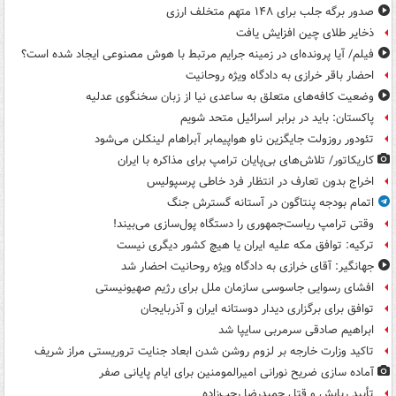
صدور برگه جلب برای ۱۴۸ متهم متخلف ارزی
ذخایر طلای چین افزایش یافت
فیلم/ آیا پرونده‌ای در زمینه جرایم مرتبط با هوش مصنوعی ایجاد شده است؟
احضار باقر خرازی به دادگاه ویژه روحانیت
وضعیت کافه‌های متعلق به ساعدی نیا از زبان سخنگوی عدلیه
پاکستان: باید در برابر اسرائیل متحد شویم
تئودور روزولت جایگزین ناو هواپیمابر آبراهام لینکلن می‌شود
کاریکاتور/ تلاش‌های بی‌پایان ترامپ برای مذاکره با ایران
اخراج بدون تعارف در انتظار فرد خاطی پرسپولیس
اتمام بودجه پنتاگون در آستانه گسترش جنگ
وقتی ترامپ ریاست‌جمهوری را دستگاه پول‌سازی می‌بیند!
ترکیه: توافق مکه علیه ایران یا هیچ کشور دیگری نیست
جهانگیر: آقای خرازی به دادگاه ویژه روحانیت احضار شد
افشای رسوایی جاسوسی سازمان ملل برای رژیم صهیونیستی
توافق برای برگزاری دیدار دوستانه ایران و آذربایجان
ابراهیم صادقی سرمربی سایپا شد
تاکید وزارت خارجه بر لزوم روشن شدن ابعاد جنایت تروریستی مراز شریف
آماده سازی ضریح نورانی امیرالمومنین برای ایام پایانی صفر
تأیید ربایش و قتل حمیدرضا رجب‌زاده