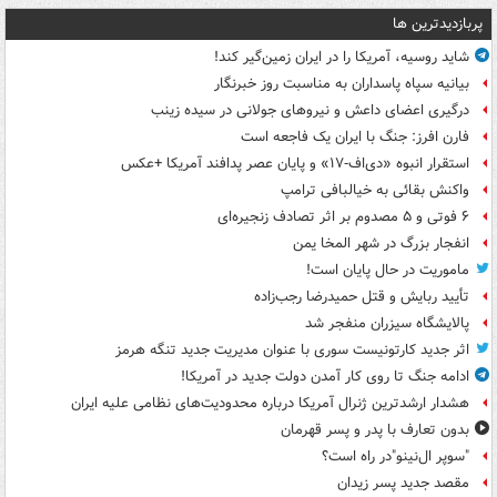
پربازدیدترین ها
شاید روسیه، آمریکا را در ایران زمین‌گیر کند!
بیانیه سپاه پاسداران به مناسبت روز خبرنگار
درگیری اعضای داعش و نیروهای جولانی در سیده زینب
فارن افرز: جنگ با ایران یک فاجعه است
استقرار انبوه «دی‌اف‑۱۷» و پایان عصر پدافند آمریکا +عکس
واکنش بقائی به خیالبافی ترامپ
۶ فوتی و ۵ مصدوم بر اثر تصادف زنجیره‌ای
انفجار بزرگ در شهر المخا یمن
ماموریت در حال پایان است!
تأیید ربایش و قتل حمیدرضا رجب‌زاده
پالایشگاه سیزران منفجر شد
اثر جدید کارتونیست سوری با عنوان مدیریت جدید تنگه هرمز
ادامه جنگ تا روی کار آمدن دولت جدید در آمریکا!
هشدار ارشدترین ژنرال آمریکا درباره محدودیت‌های نظامی علیه ایران
بدون تعارف با پدر و پسر قهرمان
"سوپر ال‌نینو"در راه است؟
مقصد جدید پسر زیدان