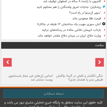
کامیون با راننده ۸ ساله در اصفهان توقیف شد
پزشکیان: جنایات امروز واشنگتن را هم محکوم کنید
"سوپر ال‌نینو"در راه است؟
قیمت طلا صعودی ماند
آتش سوزی مهیب یک ساختمان ۱۲ طبقه در جاکارتا
بازتاب «پیمان دفاعی مکه» در رسانه‌های ترکیه
وزارت دفاع: ایران در میدان دفاع مقتدر خواهد ماند
سلامت
تنگی انگشتر و کفش در گرما؛ واکنش
اسامی ژل‌های غیر مجاز شستشوی
مر
طبیعی بدن یا هشدار جدی؟
پوست منتشر شد
نسخه دسکتاپ
کليه حقوق اين سايت متعلق به پایگاه خبري-تحليلي مشرق نيوز می باشد و