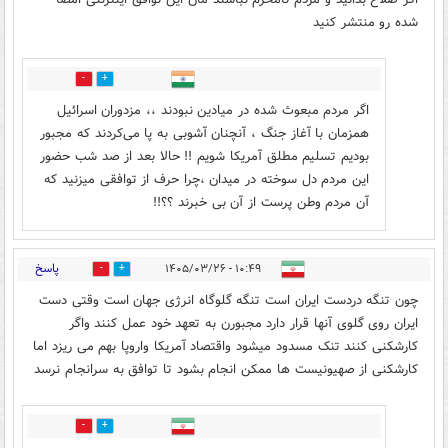
شده رو منتشر کنید
0
0
اگر مردم مبعوث شده در میادین نبودند ،، مزدوران اسرائیل
همزمان با آغاز جنگ ، آنچنان آشوبی به پا می‌کردند که مجبور
بودیم تسلیم مطلق آمریکا شویم !! حالا بعد از صد شب حضور
این مردم دل سوخته در میدان ،چرا حرف از توافقی میزنید که
آن مردم وطن پرست از آن بی خبرند ؟؟!!
پاسخ
۱۰:۴۹ - ۱۴۰۵/۰۳/۲۶
2
1
چون تنگه دردست ایران است تنگه گلوگاه انرژی جهان است وقتی دست
ایران روی گلوی آنها قرار دارد مجبورن به تعهد خود عمل کنند واگر
کارشکنی کنند تنک مسدود میشود واقتصاد آمريکا واروپا بهم می ریزد اما
کارشکنی از صهیونیست ها ممکن انجام بشود تا توافق به سرانجام نرسد
0
0