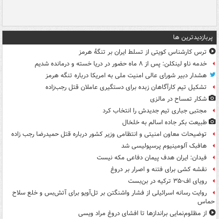
پربازدیدترین ها
ترس کارشناس کویتی از تسلط ایران بر تنگۀ هرمز
خدمه ناو لینکلن: پس از ۸ ماه حضور در دریا خسته و درمانده‌ شدیم
هشدار دبیر شورای عالی امنیت ملی به امریکا درباره تنگه هرمز
تشکیل تیم کارآگاهان زبده برای دستگیری عاملان قتل رجب‌زاده
شکار تمساح در مالزی
مجتبی جباری تیم جدیدش را انتخاب کرد
طبیعت بکر جاده اسالم به خلخال
توضیحات معاون امنیتی و انتظامی وزیر کشور درباره قتل حمیدرضا رجب زاده
هافبک آلومینیوم پرسپولیسی شد
فیدان: ایران هدف پیمان دفاعی مکه نیست
نقشه کشی برای فتنه و اصرار بر دروغ
رویای اف-۳۵ ترکیه در بن‌بست
روایت رسانه اسرائیلی از فشار واشنگتن بر تل‌آویو برای آتش‌بس و خلع سلاح
حماس
از مظلوم‌نمایی براندازها تا افشای دروغ مراد ویسی