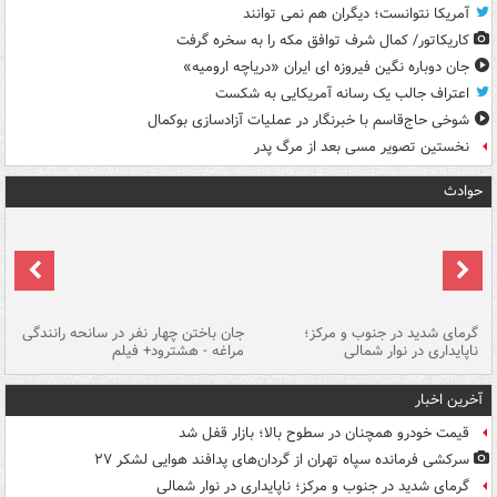
آمریکا نتوانست؛ دیگران هم نمی توانند
کاریکاتور/ کمال شرف توافق مکه را به سخره گرفت
جان دوباره نگین فیروزه ای ایران «دریاچه ارومیه»
اعتراف جالب یک رسانه آمریکایی به شکست
شوخی حاج‌قاسم با خبرنگار در عملیات آزادسازی بوکمال
نخستین تصویر مسی بعد از مرگ پدر
حوادث
گرمای شدید در جنوب و مرکز؛
جان باختن چهار نفر در سانحه رانندگی
حر
ناپایداری در نوار شمالی
مراغه - هشترود+ فیلم
به
آخرین اخبار
قیمت خودرو همچنان در سطوح بالا؛ بازار قفل شد
سرکشی فرمانده سپاه تهران از گردان‌های پدافند هوایی لشکر ۲۷
گرمای شدید در جنوب و مرکز؛ ناپایداری در نوار شمالی