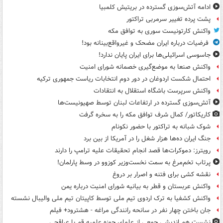
ادامه آتش‌سوزی گسترده در بریتیش کلمبیا
پشت پرده تغییر سرمربی تراکتور
واکنش کارتونیست سوری به توافق مکه
فرضیات درباره ایران مضحک و غیرواقع‌بینانه بود!
جاسوسی اسرائیلی‌ها برای ایران پایان ندارد!
واکنش صنعا به موضع‌گیری خصمانه شورای امنیت
احتمال شکست اردوغان در دور دوم انتخابات ریاست جمهوری ترکیه
واکنش سرپرست باشگاه استقلال به انتقادات
آتش‌سوزی گسترده در ارتفاعات لبنان توسط صهیونیست‌ها
کاریکاتور/ کمال شرف توافق مکه را به سخره گرفت
شوک شبانه به تراکتور با حضور نکونام
جنگ ایران ده‌ها هزار شغل را در آمریکا از بین برد
رویترز: دموکرات‌ها قصد انجام تحقیقات علیه ترامپ را دارند
پرتاب تخم‌مرغ به سمت نخست‌وزیر کوزوو در وسط پارلمان!
نقشه کشی برای فتنه و اصرار بر دروغ
واکنش عربستان و قطر به بیانیه شورای امنیت درباره یمن
واکنش کشفیا به ترک اردوی تیم ملی توسط کاپیتان تیم ملی والیبال نشسته
جان باختن چهار نفر در سانحه رانندگی مراغه - هشترود+ فیلم
نشست هم اندیشی جمعی از علمای حوزه علمیه قم با عراقچی