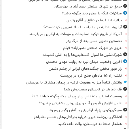
حریق در شهرک صنعتی نصیرآباد در بهارستان
مذاکرات تنگه با عمان باید چگونه باشد؟
بیانیه تند فیفا در دفاع از آقای رئیس!
آیا روند عدلیه در مقابله با فساد تغییری کرده است؟
آمریکا از طریق ترکیه تسلیحات و مهمات به اوکراین می‌فرستد
نخستین تصویر مسی بعد از مرگ پدر
حریق در شهرک صنعتی نصیرآباد+ فیلم
شهرک‌نشین‌ها اموال فلسطینی‌ها را به آتش کشیدند!
آخرین وضعیت میدان نبرد به روایت مهدی محمدی
راز عبور مخفی جنگنده‌های ایرانی از چشم دشمن
نقشه راه ۱۵ ماده‌ای صلح غزه در بن‌بست
واکنش کنایه‌آمیز به عضویت ترکیه در پیمان مشترک با عربستان
قله دماوند در تابستان سفیدپوش شد!
وضعیت امنیتی منطقه پس از پیمان مکه چگونه خواهد شد؟
عامل افزایش قبوض آب و برق برخی مشترکان چه بود؟
سرنگون‌کردن پهپاد اوکراینی با آتش رگبار روس‌ها
افشاگری روزنامه عبری درباره بدرفتاری‌های همسر نتانیاهو
هشدار صنعا به عربستان: وقت تلف نکنید