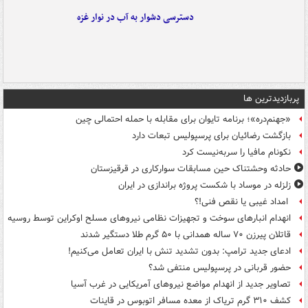
دسترسی دشوار به آب در نوار غزه
پربازدیدترین ها
«جهنم‌دره»؛ برنامه تایوان برای مقابله با حمله احتمالی چین
بازگشت رضائیان برای پرسپولیس تبعات دارد
نکونام مافیا را سربه‌نیست کرد
حادثه وحشتناک حین مسابقات سوارکاری در قرقیزستان
زلزله در موساد با شکست پروژه براندازی در ایران
امداد غیبی یا نقص فنی!؟
انهدام انبارهای سوخت و تجهیزات نظامی نیروهای مسلح اوکراین توسط روسیه
قاتلان پیرزن ۷۰ ساله همدانی با ۵۰ گرم طلا دستگیر شدند
ادعای جدید ترامپ: بدون تشدید تنش با ایران تعامل می‌کنیم!
حضور قربانی در پرسپولیس منتفی شد؟
تصاویر جدید از انهدام مواضع نیروهای آمریکایی در غرب آسیا
کشف ۳۱۰ گرم تریاک از معده مسافر اتوبوس در قاینات