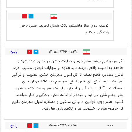
0
2
توصیه دوم اصلا ماشینای پلاک شمال نخرید. خیلی ناجور
رانندگی میکنند
پاسخ
۱۱:۴۹ - ۱۴۰۵/۰۳/۲۶
0
1
اگر میخواهیم ریشه تمام جرم و جنایات خشن در کشور کنده شود و
جامعه به امنیت واقعی برسد باید علاوه بر مجازات کیفزی مسبب جرم،
قانون مصادره قاطع نصف تا کل اموال مجرمان خشن، تصویب و فراگیر
اجرا بشه. بعد ابلاغ این قاون قاطع، خواهیم دید ۹۵٪ مردان حین
عصبانیت و آغاز دعوا ، آن بربادرفتن مال یک عمر زحمت کشیده شان
جلو چشم شان می آید و خودکار از ادامه تنش و درگیری کنار خواهند
کشید. عدم وجود قوانین مالیاتی سنگین و مصادره اموال مجرمان داریم
که جامعه مان به خشونت ها و کلاهبرداری ها رفته.
پاسخ
محمد
۱۱:۵۹ - ۱۴۰۵/۰۳/۲۶
1
2