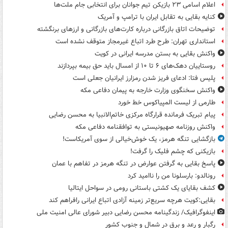
اعلام اسامی ۲۳ بازیکن تیم جوانان برای انتخابی جام ملت‌ها
کنایه بقایی به تقابل ایران با ترامپ و آمریک
توضیحات اتاق بازرگانی درباره کارت‌های بازرگانی و ارزهای برنگشته
استانداری تهران: طرح طرد اتباع غیرمجاز متوقف نشده است
واکنش بقایی به بستن مدرسه ایرانی در کویت
روستاییان دهک‌های ۶ تا ۱۰ از امسال باید حق بیمه بپردازند
پلیس فتا: ادعای فریز شدن رمزارز ایرانیان جعلی است
واکنش سخنگوی وزارت خارجه به پیمان دفاعی مکه
طارمی از لیست المپیاکوس خط خورد
پیام تبریک فرمانده قرارگاه مرکزی خاتم‌الانبیا به محسن رضایی
واکنش روزنامه صهیونیستی به توافقنامه دفاعی مکه
بازگشایی تنگه هرمز، یک خوش‌خیالی از سوی آمریکاست!
بازیکنی که چشم فلیک را گرفت!
پاسخ بقایی به گرفتن عوارض در تنگه هرمز در تفاهم با عمان
رونالدو: بارسلونا من را ناامید کرد
کشف بقایای یک کشتی باستانی رومی در سواحل ایتالیا
بقایی:کویت هرچه سریع‌تر زمینه آزادی اتباع ایرانی رافراهم کند
اینفوگرافیک/ زندگینامه محسن رضایی دبیر شورای عالی امنیت‌ ملی
رگبار و رعد و برق در شمال و جنوب کشور