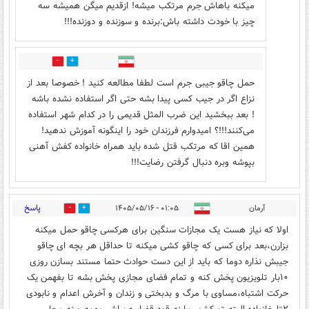
میکنه باهاش جرم مرتکب میشه! ازقدیم میگن همیشه سه
چیز با خودت داشته باش:برنده و سوزنده و دوزنده!!!
0
1
حمل چاقو جیبی جرم است لطفا مطالعه کنید ! خصوصا بعد از
نزاع اگر در جیب کسی پیدا بشه حتی اگر استفاده نشده باشه
! بعد ببخشید این ضرب المثل قدیمی را در کدام شهر استفاده
می‌کنند!!!؟ امیدوارم فرزندان خود را اینگونه آموزش ندهید!
همین اقا که مرتکب قتل شده باید همراه خانواده کفش آهنی
بپوشه و‌بره دنبال گرفتن رضایت!!!
پاسخ
آرمان
۰۱:۰۵ - ۱۴۰۵/۰۵/۱۶
0
0
اولا که نیاز هست یک مجازات سنگین برای هرکسی چاقو حمل میکنه
بزارن،بعد برای کسی که چاقو کشی میکنه تا حداقل هر بچه ای چاقو
جیبش نذاره دوما که باید از این دست حوادث حتما مستند بسازن روزی
۱۰بار تلویزیون پخش کنه و تمام فضای مجازی پخش بشه تا بفهمن یک
حرکت اشتباه،مساوی با مرگ و بدبختی و زندان و آخرش اعدام و نابودی