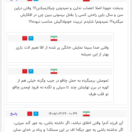
بدبخت جوونا اصلا اعصاب ندارن و نمیدونن چیکارمیکنن!!! وقتی دراین
سن و سال باین راحتی کسی را بقتل برسونی ببین چی در افکارش
میگذره؟! نمیدونم! شایدم تربیت خونوادگیش مناسب نبوده!!!
1
4
وقتی صدا سیما نمایش خانگی پر شده از اقا نعیم لات بازی
بهتر از این نمیشه
0
3
تمومش برمیگرده به حمل چاقو در جیب وگرنه خیلی هم از
کوره در برن نهایتش چند تا سیلی و لگده نه فرود اومدن چاقو
تو قلب طرف
پاسخ
۱۰:۴۹ - ۱۴۰۵/۰۳/۲۶
0
2
آی فرزند آدم! وقتی اخلاق نباشد، اگر داشته باشی، یه جور گند میزنی،
اگر نداشته باشی یه جور دیگه! اف بر این مسلک! و پناه بر خدای منان.