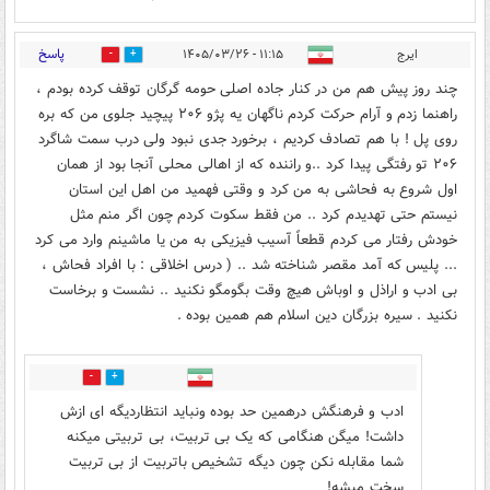
پاسخ
ایرج
۱۱:۱۵ - ۱۴۰۵/۰۳/۲۶
0
7
چند روز پیش هم من در کنار جاده اصلی حومه گرگان توقف کرده بودم ،
راهنما زدم و آرام حرکت کردم ناگهان یه پژو ۲۰۶ پیچید جلوی من که بره
روی پل ! با هم تصادف کردیم ، برخورد جدی نبود ولی درب سمت شاگرد
۲۰۶ تو رفتگی پیدا کرد ..و راننده که از اهالی محلی آنجا بود از همان
اول شروع به فحاشی به من کرد و وقتی فهمید من اهل این استان
نیستم حتی تهدیدم کرد .. من فقط سکوت کردم چون اگر منم مثل
خودش رفتار می کردم قطعاً آسیب فیزیکی به من یا ماشینم وارد می کرد
... پلیس که آمد مقصر شناخته شد .. ( درس اخلاقی : با افراد فحاش ،
بی ادب و اراذل و اوباش هیچ وقت بگومگو نکنید ..‌ نشست و برخاست
نکنید . سیره بزرگان دین اسلام هم همین بوده .
0
4
ادب و فرهنگش درهمین حد بوده ونباید انتظاردیگه ای ازش
داشت! میگن هنگامی که یک بی تربیت، بی تربیتی میکنه
شما مقابله نکن چون دیگه تشخیص باتربیت از بی تربیت
سخت میشه!