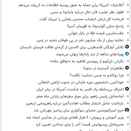
آتلانتیک: آمریکا برای حمله به عمق روسیه اطلاعات به کی‌یف می‌دهد
اظهار نظر عجیب فان خال درباره مارادونا و مسی
فرمانده کل ارتش انتصاب محسن رضایی را تبریک گفت
پاسخ منفی گواردیولا به قهرمان آسیا!
عقب‌نشینی قیمت طلا در بازار جهانی
تخلیه بیش از یک میلیون نفر در پی طوفان شدید در چین
تلاش آوارگان فلسطینی برای کاستن از گرمای طاقت فرسای تابستان
پهپادهای شاهد از دید رادارها پنهان می‌شوند
نگرانی تل‌آویو از پیوستن قاهره به «توافق مکه»
تظاهرات گسترده در سئوتا
چرا رونالدو به مسی تسلیت نگفت؟
خودکشی دانشجوی دوره خلبانی در جنوب اراضی اشغالی
اعتراف بی‌سابقه یک افسر به شکست آمریکا در برابر ایران
آماده‌باش پلیس راهور برای موج سفرهای پایانی ماه صفر
بازداشت عامل انتشار مطالب اهانت‌آمیز درباره راهپیمایی اربعین
حرم امیرالمومنین محیای سوگواری برای پیامبر مهربانی شد
وزیر آموزش و پرورش: ۶ هزار فضای ورزشی در مدارس ایجاد شد
مدیرعامل پرسپولیس قیمت آخر را برای نساجی تعیین کرد