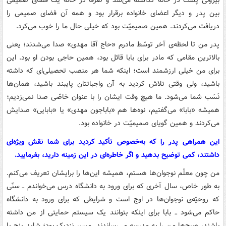
بین پدر و دیگر اعضای خانواده برقرار بود و همه آن فضای صمیمی را
دریافت می‌کردند. همین صمیمیّت بود که خیلی حال ما را خوب می‌کرد.
پدر من تا لحظه‌ی آخر توسّط مادرم «حاج آقا مهدی» صدا می‌شدند؛ یعنی
بالاترین مقامی که مادر برای بابا قائل بود، همین حاجی بودن او بود. این
برای من خیلی ارزشمند است؛ اینکه شما هر منصب تحصیلی‌ای که داشته
باشید، ولی وقتی تلاش کردید به آن واجباتتان پایبند باشید، همان‌ها
نَسَب شما می‌شود. ما هیچ وقت ایشان را با عنوان خاصّی صدا نمی‌زدیم؛
همیشه «بابا» می‌گفتیم، نوه‌ها هم «باباجون مهدی» یا «بابایی» صدایش
می‌کردند و همین گویای صمیمیّت در خانواده بود.
این همراهی پدر را که به‌خصوص تأکید کردید برای شما نقش ویژه‌ای
داشتند، کمی توضیح بدهید و اگر خاطره‌ای در این زمینه دارید، بفرمایید.
من چون معلّم نوجوان‌ها هستم، همیشه این‌ها را برایشان تعریف می‌کنم.
به طور خاص، سال آخری که برای ورود به دانشگاه درس می‌خواندم ــ سنّی
که روحیّه‌ی نوجوان‌ها در اوج است و شرایطی که برای ورود به دانشگاه
حاکم می‌شود ــ بابا برای اینکه بتوانند یک سیستم حمایتی از من داشته
باشند، صبح‌ها من را به مدرسه می‌رساندند. مسیر نزدیک بود؛ شاید پنج یا