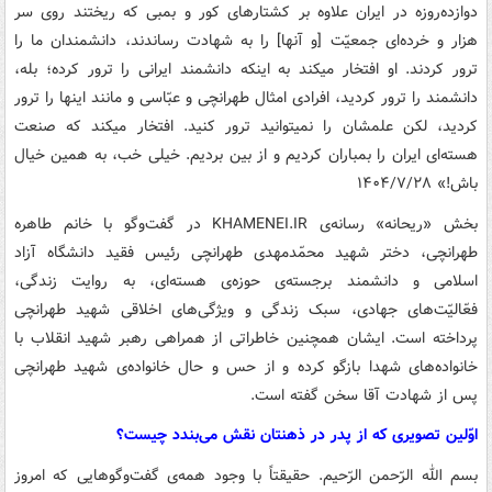
دوازده‌روزه در ایران علاوه بر کشتارهای کور و بمبی که ریختند روی سر
هزار و خرده‌ای جمعیّت [و آنها] را به شهادت رساندند، دانشمندان ما را
ترور کردند. او افتخار میکند به اینکه دانشمند ایرانی را ترور کرده؛ بله،
دانشمند را ترور کردید، افرادی امثال طهرانچی و عبّاسی و مانند اینها را ترور
کردید، لکن علمشان را نمیتوانید ترور کنید. افتخار میکند که صنعت
هسته‌ای ایران را بمباران کردیم و از بین بردیم. خیلی خب، به همین خیال
باش!» ۱۴۰۴/۷/۲۸
بخش «ریحانه» رسانه‌ی KHAMENEI.IR در گفت‌وگو با خانم طاهره
طهرانچی، دختر شهید محمّدمهدی طهرانچی رئیس فقید دانشگاه آزاد
اسلامی و دانشمند برجسته‌ی حوزه‌ی هسته‌ای، به روایت زندگی،
فعّالیّت‌های جهادی، سبک زندگی و ویژگی‌های اخلاقی شهید طهرانچی
پرداخته است. ایشان همچنین خاطراتی از همراهی رهبر شهید انقلاب با
خانواده‌های شهدا بازگو کرده و از حس و حال خانواده‌ی شهید طهرانچی
پس از شهادت آقا سخن گفته است.
اوّلین تصویری که از پدر در ذهنتان نقش می‌بندد چیست؟
بسم الله الرّحمن الرّحیم. حقیقتاً با وجود همه‌ی گفت‌وگوهایی که امروز