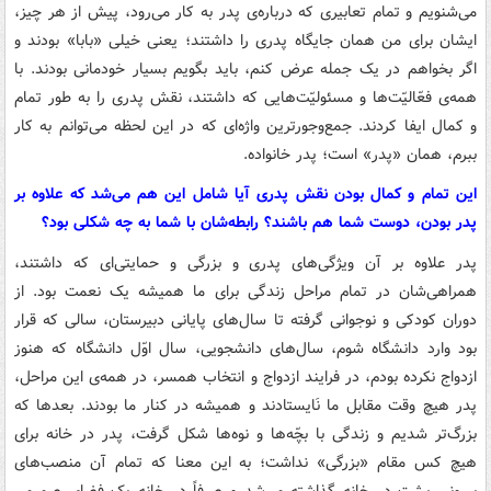
می‌شنویم و تمام تعابیری که درباره‌ی پدر به کار می‌رود، پیش از هر چیز،
ایشان برای من همان جایگاه پدری را داشتند؛ یعنی خیلی «بابا» بودند و
اگر بخواهم در یک جمله عرض کنم، باید بگویم بسیار خودمانی بودند. با
همه‌ی فعّالیّت‌ها و مسئولیّت‌هایی که داشتند، نقش پدری را به طور تمام
و کمال ایفا کردند. جمع‌وجورترین واژه‌ای که در این لحظه می‌توانم به کار
ببرم، همان «پدر» است؛ پدر خانواده.
این تمام و کمال بودن نقش پدری آیا شامل این هم می‌شد که علاوه بر
پدر بودن، دوست شما هم باشند؟ رابطه‌شان با شما به چه شکلی بود؟
پدر علاوه بر آن ویژگی‌های پدری و بزرگی و حمایتی‌ای که داشتند،
همراهی‌شان در تمام مراحل زندگی برای ما همیشه یک نعمت بود. از
دوران کودکی و نوجوانی گرفته تا سال‌های پایانی دبیرستان، سالی که قرار
بود وارد دانشگاه شوم، سال‌های دانشجویی، سال اوّل دانشگاه که هنوز
ازدواج نکرده بودم، در فرایند ازدواج و انتخاب همسر، در همه‌ی این مراحل،
پدر هیچ وقت مقابل ما نَایستادند و همیشه در کنار ما بودند. بعدها که
بزرگ‌تر شدیم و زندگی با بچّه‌ها و نوه‌ها شکل گرفت، پدر در خانه برای
هیچ کس مقام «بزرگی» نداشت؛ به این معنا که تمام آن منصب‌های
بیرونی پشت در خانه گذاشته می‌شد و صرفاً در خانه یک فضای صمیمی