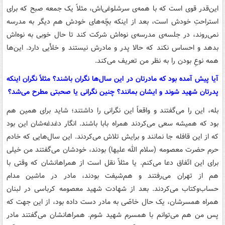
این‌قدر قوی است که با همه‌ی سرشلوغی‌اش، مثلاً یک جمعه صبح که برای
استراحتِ خودش است، بعد از اینکه بچّه‌های خودش هم دیگر به مدرسه
نمی‌روند، در جلسه‌ی مدرسه‌ی نوه‌اش شرکت کند تا حال خوبی به نوه‌اش
بدهد و احساس نکند که حالا پدر و مادرش نیستند و خلأیی دارد. این‌ها
همه نوعِ بودن را به نظر من تعریف می‌کند.
آیا پیش آمده بود که مادرتان در این سال‌ها نگران باشند؟ مثلاً نگران اینکه
پدرتان شهید شوند و ایشان بمانند؟ چنین نگرانی یا صحبتی مطرح می‌شد؟
بله، این را می‌گفتند و واقعاً این نگرانی را داشتند؛ شاید برای همین هم
بود که همیشه سعی می‌کردند همراه بابا باشند. انگار دغدغه‌شان این بود
که از این قافله جا نمانند و برایش تلاش می‌کردند. این سال‌هایی که خادم
حرم حضرت معصومه (سلام الله علیها) بودند، خودشان می‌گفتند من خیلی
برای این اتّفاق دعا می‌کنم. یا مثلاً نقل است از همراهانشان که وقتی با
هم از تهران می‌رفتند و هم‌شیفت بودند، مادر در ماشین مدام
حساب‌وکتاب می‌کردند. بعد از شهادت شهید معصومه کرباسی در لبنان
همراه همسرشان، یک حال خاصّی به مادر دست داده بود، از این جهت که
پس من هم می‌توانم با همسرم شهید شوم. همراهانشان می‌گفتند مادر