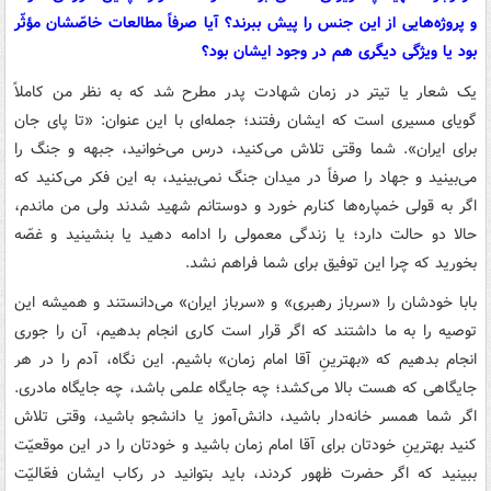
و پروژه‌هایی از این جنس را پیش ببرند؟ آیا صرفاً مطالعات خاصّشان مؤثّر
بود یا ویژگی دیگری هم در وجود ایشان بود؟
یک شعار یا تیتر در زمان شهادت پدر مطرح شد که به نظر من کاملاً
گویای مسیری است که ایشان رفتند؛ جمله‌ای با این عنوان: «تا پای جان
برای ایران». شما وقتی تلاش می‌کنید، درس می‌خوانید، جبهه و جنگ را
می‌بینید و جهاد را صرفاً در میدان جنگ نمی‌بینید، به این فکر می‌کنید که
اگر به قولی خمپاره‌ها کنارم خورد و دوستانم شهید شدند ولی من ماندم،
حالا دو حالت دارد؛ یا زندگی معمولی را ادامه دهید یا بنشینید و غصّه
بخورید که چرا این توفیق برای شما فراهم نشد.
بابا خودشان را «سرباز رهبری» و «سرباز ایران» می‌دانستند و همیشه این
توصیه را به ما داشتند که اگر قرار است کاری انجام بدهیم، آن را جوری
انجام بدهیم که «بهترینِ آقا امام زمان» باشیم. این نگاه، آدم را در هر
جایگاهی که هست بالا می‌کشد؛ چه جایگاه علمی باشد، چه جایگاه مادری.
اگر شما همسر خانه‌دار باشید، دانش‌آموز یا دانشجو باشید، وقتی تلاش
کنید بهترینِ خودتان برای آقا امام زمان باشید و خودتان را در این موقعیّت
ببینید که اگر حضرت ظهور کردند، باید بتوانید در رکاب ایشان فعّالیّت