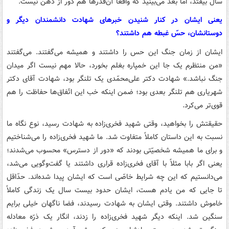
سال بیفتد، امّا بعد می‌بینید که واقعاً آن‌قدرها هم دور از ذهن نیست.
یعنی ایشان در کنار شنیدن خبرهای شهادت دانشمندان دیگر و
دوستانشان، حسّ غبطه هم داشتند؟
ایشان از زمان جنگ این حس را داشتند و همیشه می‌گفتند. می‌گفتند
«من منتظرم یک جا این خمپاره بغلم بخورد، حالا مهم نیست اگر میدان
جنگ نباشد.» شهادت دکتر علی‌محمّدی یک تلنگر بود، شهادت آقای دکتر
شهریاری هم تلنگر بعدی بود؛ ضمن اینکه خب این اتّفاق‌ها حفاظت را هم
قوی‌تر می‌کرد.
حقیقتش را بخواهید، وقتی شهید فخری‌زاده به شهادت رسید، نوع نگاه ما
نسبت به این داستان کاملاً متفاوت شد. ما شهید فخری‌زاده را می‌شناختیم
و برای ما همیشه شخصیّتی بودند که «دور از دسترس» محسوب می‌شدند؛
یعنی اگر بابا مثلاً با آقای فخری‌زاده قراری داشتند یا گفت‌وگویی می‌شد،
می‌دانستیم که این چه شرایط خاصّی است که ایشان پیدا شده‌اند. حدّاقل
تا جایی که من یادم هست، ایشان حدود بیست سال یک زندگی کاملاً
خاموش داشتند. وقتی ایشان به شهادت رسیدند، فضا ناگهان خیلی برایم
سنگین شد. اینکه دیگر شهید فخری‌زاده را زدند، انگار یک ذرّه معادله