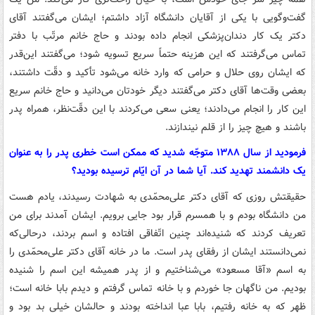
گفت‌وگویی با یکی از آقایان دانشگاه آزاد داشتم؛ ایشان می‌گفتند آقای
دکتر یک کار دندان‌پزشکی انجام داده بودند و حاج خانم مرتّب با دفتر
تماس می‌گرفتند که این هزینه حتماً سریع تسویه شود؛ می‌گفتند این‌قدر
که ایشان روی حلال و حرامی که وارد خانه می‌شود تأکید و دقّت داشتند،
بعضی وقت‌ها آقای دکتر می‌گفتند دیگر خودتان می‌دانید و حاج خانم سریع
این کار را انجام می‌دادند؛ یعنی سعی می‌کردند با این دقّت‌نظر، همراه پدر
باشند و هیچ چیز را از قلم نیندازند.
فرمودید از سال ۱۳۸۸ متوجّه شدید که ممکن است خطری پدر را به عنوان
یک دانشمند تهدید کند. آیا شما در آن ایّام ترسیده بودید؟
حقیقتش روزی که آقای دکتر علی‌محمّدی به شهادت رسیدند، یادم هست
من دانشگاه بودم و با همسرم قرار بود جایی برویم. ایشان آمدند برای من
تعریف کردند که شنیده‌اند چنین اتّفاقی افتاده و اسم بردند، درحالی‌که
نمی‌دانستند ایشان از رفقای پدر است. ما در خانه آقای دکتر علی‌محمّدی را
به اسم «آقا مسعود» می‌شناختیم و از پدر همیشه این اسم را شنیده
بودیم. من ناگهان جا خوردم و با خانه تماس گرفتم و دیدم بابا خانه است؛
ظهر که به خانه رفتیم، بابا عبا انداخته بودند و حالشان خیلی بد بود و