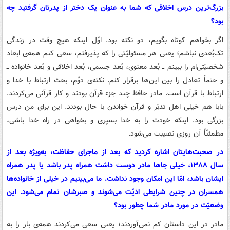
بزرگ‌ترین درس اخلاقی که شما به عنوان یک دختر از پدرتان گرفتید چه
بود؟
اگر بخواهم کوتاه بگویم، دو نکته بود. اوّل اینکه هیچ وقت در زندگی
تک‌بُعدی نباشم؛ یعنی هر مسئولیّتی را که پذیرفتم، سعی کنم همه‌ی ابعاد
شخصیّتی‌ام را ببینم ــ بُعد معنوی، بُعد جسمی، بُعد اخلاقی و بُعد خانواده ــ
و حتماً تعادل را بین این‌ها برقرار کنم. نکته‌ی دوّم، بحث ارتباط با خدا و
ارتباط با قرآن است. مادر حافظ چند جزء قرآن بودند و کار قرآنی می‌کردند.
بابا هم خیلی اهل تدبّر و قرآن خواندن با حال بودند. این برای من درس
بزرگی بود. اینکه خودت را به خدا بسپری و بخواهی در راه خدا باشی،
مطمئنّاً آن روزی نصیبت می‌شود.
در صحبت‌هایتان اشاره کردید که بعد از ماجرای حفاظت، به‌ویژه بعد از
سال ۱۳۸۸، خیلی جاها مادر دوست داشت همراه پدر باشد یا پدر همراه
ایشان باشد، امّا این امکان وجود نداشت. ما می‌بینیم در خیلی از خانواده‌ها
همسران در چنین شرایطی اذیّت می‌شوند و صبرشان تمام می‌شود. این
وضعیّت در مورد مادر شما چطور بود؟
مادر در این داستان کم نمی‌آوردند؛ یعنی سعی می‌کردند همه‌ی بار را به