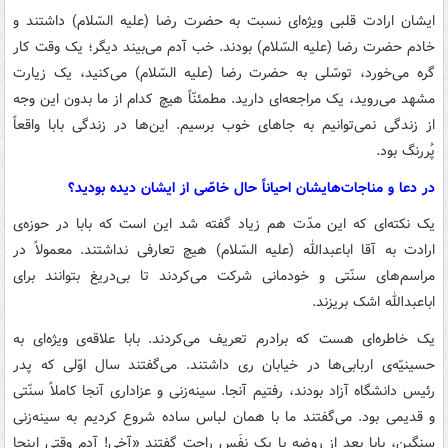
ایشان ارادت قلبی ویژه‌ای نسبت به حضرت رضا (علیه السّلام) داشتند و
خادم حضرت رضا (علیه السّلام) بودند. خب آدم می‌بیند دیگر؛ یک وقت کار
گره می‌خورد، توسّلی به حضرت رضا (علیه السّلام) می‌کنید، یک زیارت
مشهد می‌روید، یک مراجعه‌ای دارید. مطمئنّاً هیچ کدام از ما بدون این وجه
از زندگی نمی‌توانیم به جاهای خوب برسیم. این‌ها در زندگی بابا واقعاً
پُررنگ بود.
در دعا و مناجات‌هایشان احیاناً حال خاصّی از ایشان دیده بودید؟
یک نکته‌ای که این مدّت هم زیاد گفته شد این است که بابا در حوزه‌ی
ارادت به آقا اباعبدالله (علیه السّلام) هیچ تعارفی نداشتند. معمولاً در
مراسم‌های سنّتی و خودمانی شرکت می‌کردند تا بی‌دریغ بتوانند برای
اباعبدالله اشک بریزند.
یک خاطره‌ای هست که برادرم تعریف می‌کردند. بابا علاقه‌ی ویژه‌ای به
حسینیّه‌ی اربابی‌ها در خیابان ری داشتند. می‌گفتند سال اوّلی که پدر
رئیس دانشگاه آزاد بودند، رفتیم آنجا. سینه‌زنی و عزاداری آنجا کاملاً سنّتی
و قدیمی بود. می‌گفتند ما با همان لباس ساده شروع کردیم به سینه‌زنی
سنگین، بابا بعد از روضه با یک نفَس راحت گفتند «آخی! آدم وقتی اینجا