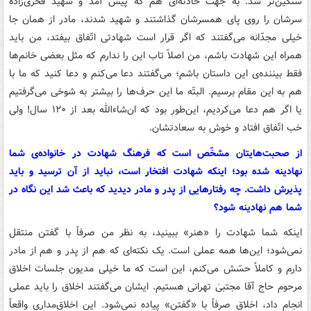
سنگین‌تر شد. به جهت حادثه‌ای هم که پیش آمد و شهید فخری‌زاده
سرشان را روی پای همسرشان گذاشتند و شهید شدند، مادر از همان جا
خیلی مجدّانه می‌گفتند که اگر قرار است شهادتی اتّفاق بیفتد، من باید
همراه این شهادت باشم، من اصلاً تاب این را ندارم که مثل بعضی خانم‌ها
فقط بیننده‌ی این داستان باشم؛ می‌گفتند دعا می‌کنم و دعا کنید که ما با
هم به این مقام برسیم. البتّه ما این حرف‌ها را بیشتر به شوخی می‌گرفتیم
یا اگر هم دعا می‌کردیم، این‌طور بود که ان‌شاءالله بعد از ۱۲۰ سال! ولی
خب اتّفاق افتاد و خوش به سعادتشان.
از صحبت‌هایتان مشخّص است که فرهنگ شهادت در خانواده‌ی شما
نهادینه شده بود؛ اینکه شهادت افتخار است، نباید از آن ترسید و باید
پذیرش داشت. چه رفتارهایی از پدر و مادر دیدید که باعث شد این نگاه در
شما هم نهادینه شود؟
اینکه شما شهادت را «هنر» ببینید، به نظر من صرفاً با گفتن منتقل
نمی‌شود؛ این‌ها همه عملی است. یک نکته‌ای که هم از پدر و هم از مادر
دارم و کاملاً حسّش می‌کنم، این است که ما خیلی مدیون جلسات اخلاق
مرحوم حاج آقا مجتبیٰ تهرانی هستیم. ایشان می‌گفتند اخلاق را باید عملی
انجام داد، اخلاق صرفاً با «گفتن» پیاده نمی‌شود. این اخلاق‌مداری واقعاً