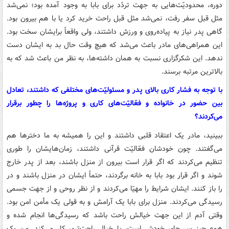
دوره، محدودیّت‌هایی به جهت تردّد برای بابا به وجود آمده بود؛ نمی‌شد
مثل قبل سفر رفت، نمی‌شد مثل قبل راحت خرید کرد یا با هم بیرون بود.
گاهی پدر نیاز به پیاده‌روی و ورزش داشتند، ولی واقعاً برایشان سخت بود.
این همراهی‌های مادر باعث می‌شد که هیچ وقت حال بد به ایشان دست
ندهد. این شکرگزاری نسبت به همان داشته‌ها، به نظر من باعث شد که به
بالاترین مرتبه برسند.
با توجه به فشار کاری بالای پدر و مسئولیّت‌های مختلفی که داشتند، تعادل
بین حضور در خانواده و فعّالیّت‌های کاری و پروژه‌ها را چطور برقرار
می‌کردند؟
ببینید، مادر یک اعتقاد قلبی داشتند و این را همیشه به ما دخترها هم
می‌گفتند. چون خودشان فعّالیّت قرآنی داشتند، زمان‌هایشان را طوری
تنظیم می‌کردند که اگر قرار است بیرون از منزل باشند، بعد از پدر خارج
شوند و اگر قرار بود بابا به خانه برگردند، حتماً ایشان در منزل باشند و در
را باز کنند. ایشان شرایط را مهیّا می‌کردند و از نظر روحی و از جهت جسمی
رسیدگی می‌کردند. منزل برای بابا یک آرامش و به قولی یک مأمن امن بود.
وقتی آدم از این جهت خیالش راحت باشد که رسیدگی‌ها انجام شده و
همه چیز سر جای خودش است، با خیال راحت‌تری کار می‌کند. من یک