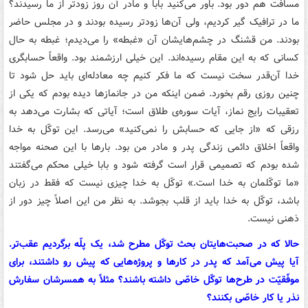
مسافت هم دور بود. باور می‌کنید بابا و مادر آن روز زودتر از ما رسیدند؟
ما در ترافیک گیر کردیم، ولی آن‌ها زودتر رسیده بودند و در مجلس حاضر
بودند. من قشنگ در چشم‌هایشان آن «غبطه» را می‌دیدم؛ غبطه به حال
کسانی که به این مقام رسیده‌اند. این خیلی ارزشمند بود. واقعاً حسابگری
خدا آن‌قدر سخت نیست که ما فکر کنیم چه معادله‌ای باید حل شود تا
چنین روزی رقم بخورد. ضمن اینکه من در جانمازها دیده بودم که یکی از
تعقیبات رایج نماز، آیات سوره‌ی طلاق است؛ آیاتی که بشارت می‌دهد به
رزقی که «از جایی که حسابش را نمی‌کنید» می‌رسد. این توکّل به خدا
واقعاً اخلاق دائمی زندگی پدر و مادر من بود. بارها با این صحنه مواجه
شده بودم که تصمیمی قرار است گرفته شود و بابا خیلی محکم می‌گفتند
«ما توکّلمان به خدا است.» توکّل به خدا چیزی نیست که فقط در زبان
باشد، توکّل به خدا باید از قلب بجوشد. به نظر من این اصلاً چیز دور از
ذهنی نیست.
حالا که در صحبت‌هایتان بحث توکّل مطرح شد، یک پلّه برگردیم عقب‌تر.
آیا پیش می‌آمد که پدر در کارها و پروژه‌هایی که پیش رو داشتند، برای
موفّقیّت در طرح‌ها توکّل خاصّی داشته باشند؟ مثلاً به همسرشان سفارش
نذر یا کار خاصّی بکنند؟