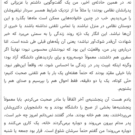
نه. در همین حادثه‌ی اخیر، من یک گفت‌وگویی داشتم با عزیزانی که
پدرانشان نظامی بودند؛ یا مثلاً ما از نزدیک شرایط همسر سردار نیلفروشان
را می‌دیدیم. خب در چنین خانواده‌هایی ممکن است ماه‌ها بگذرد و این
دوستان نظامی در منزل نباشند یا تماس تلفنی نداشته باشند یا خبری از
آن‌ها نباشد. این انگار یک ذرّه روند زندگی را به سمتی می‌برد که خبر
شهادت آن‌قدر شوک‌آور نباشد؛ یعنی آن پلّه‌های قبلی طی شده است. امّا
درباره‌ی پدر من، واقعیّت این بود که نبودنشان محسوس نبود؛ نهایتاً اگر
سفری هم داشتند، معمولاً دوسه‌روزه و برای بازدیدهای دانشگاه آزاد بود؛
وگرنه اینکه غیبت پدر در زندگی ما احساس شود، نه، واقعاً این‌طور نبود.
بابا خیلی مقیّد بودند که حتماً هفته‌ای یک بار با هم تلفنی صحبت کنیم؛
حتّی کوتاه، یک یا دو دقیقه، فقط احوال هم را بپرسیم و صدای هم را
بشنویم.
یادم هست آن پنجشنبه‌ی آخر اتّفاقاً با مادر صحبت می‌کردم. بابا معمولاً
پنجشنبه‌ها بخشی از صبح را دانشگاه بودند و به دانشجویان دکتری‌شان
می‌پرداختند، بعد هم خانه بودند. مادر گفتند نمی‌دانم امروز چه خبر است،
پدر مدام بیرون می‌روند و دوباره برمی‌گردند خانه، یک کاری می‌کنند و
دوباره می‌روند! من گفتم حتماً سرشان شلوغ است. قرار بود جمعه یا شنبه