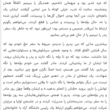
که عید غدیر بود و میهمانی داشتیم، همدیگر را ببینیم. اتّفاقاً همان
پنجشنبه، ساعت نُه شب، خیلی کوتاه با من تماس گرفتند. ایشان یک
باغچه‌ای دارند، من آنجا بودم، احوال گل‌ها را پرسیدند، گفتند آبیاری شده
یا نه، حال بچّه‌ها را پرسیدند و تماس را قطع کردند. می‌خواهم بگویم
ارتباط ما این‌قدر صمیمی و مستمر بود؛ این‌طور نبود که به خاطر یک سفر،
پدر را نبینیم یا از حالِ هم بی‌خبر بمانیم.
بیشترین مدّتی که من پدرم را ندیدم، مربوط به سفر حجّ خودم بود که
سال قبلش اتّفاق افتاد. با وجود همه‌ی سرشلوغی‌ها و مسئولیّت‌هایی که
بابا داشتند، سخت بود که دو تا بچّه را نگه دارند و پدر و مادرشان بروند،
امّا ایشان از ما پشتیبانی کردند. مادر گفتند من خودم بچّه‌ها را نگه
می‌دارم، بابا گفتند من هستم، شما اصلاً نگران هیچ چیز نباشید. بعد از
شهادت، یک جمله‌ای از مادر در ذهنم خیلی پُررنگ شد؛ گفتند «معلوم
نیست من دیگر بتوانم بچّه‌ها را نگه دارم؛ تا وقتی دست‌وپایم سالم است و
توانش را دارم، بروید حجّتان را انجام بدهید.» و ایشان واقعاً چهل روز مادر
و پدرِ بچّه‌های من بودند. پدرم با همه‌ی سرشلوغی‌هایشان سه روز بچّه‌ها
را به سفر بردند، مدرسه‌شان را مدیریّت کردند و در جلسه‌ی اولیا و مربّیان
شرکت کردند. می‌خواهم بگویم ارتباط یک رئیس دانشگاه آزاد با خانواده‌اش