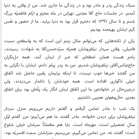
سبک زندگی پدر و مادر بود و در زندگی ما جاری شد. من از وقتی به دنیا
آمدم، در جلسات حاج آقا مجتبیٰ تهرانی در ماه محرّم و ایّام فاطمیّه بزرگ
شدم و تا سال ۱۳۹۱ که دخترم قرار بود به دنیا بیاید، ما از حضور و نفَس
گرم ایشان بهره‌مند بودیم.
یکی از نکته‌هایی که می‌توانم مثال بزنم این است که به واسطه‌ی نسبت
فامیلی، وقتی سردار نیلفروشان همراه سیّدحسن‌آقا به شهادت رسیدند،
یادم هست همان لحظه‌ای که خبر از لبنان آمد، همه دل‌نگران
حاج‌عبّاس‌آقای نیلفروشان شدیم. من به پدر پیام دادم، ایشان با نگرانی به
من گفتند خبرها خوب نیست، تا اینکه برایمان یقین حاصل شد اتّفاق
خیلی ناگواری افتاده است. همه خودشان را داغدار می‌دیدند، ولی
درعین‌حال در خانواده‌ی ما این اتّفاق لبنان انگار یک پلّه‌ای بود برای اتفاق
بعدی. حال‌وهوای عجیبی داشتیم.
یک شب با مادر تماس گرفتم و گفتم داریم می‌رویم منزل سردار
نیلفروشان برای دیدن خانواده، مادر گفتند ما هم می‌آییم؛ من گفتم اوّلِ
سالِ تحصیلی است، مهرماه است، بابا هم مطمئنّاً سرشان خیلی شلوغ
است؛ گفتند نه، من تماس می‌گیرم، می‌رسیم. منزلشان سمت افسریّه بود،