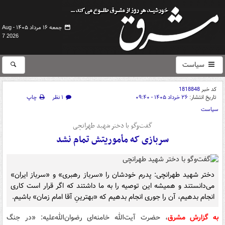
جمعه ۱۶ مرداد ۱۴۰۵ -
Aug
7 2026
سیاست
کد خبر
1818848
تاریخ انتشار:
۲۶ خرداد ۱۴۰۵ - ۰۹:۴۰
۱ نظر
چاپ
سیاست
گفت‌وگو با دختر شهید طهرانچی
سربازی که مأموریتش تمام نشد
دختر شهید طهرانچی: پدرم خودشان را «سرباز رهبری» و «سرباز ایران»
می‌دانستند و همیشه این توصیه را به ما داشتند که اگر قرار است کاری
انجام بدهیم، آن را جوری انجام بدهیم که «بهترینِ آقا امام زمان» باشیم.
به گزارش مشرق
، حضرت آیت‌الله خامنه‌ای رضوان‌الله‌علیه: «در جنگ