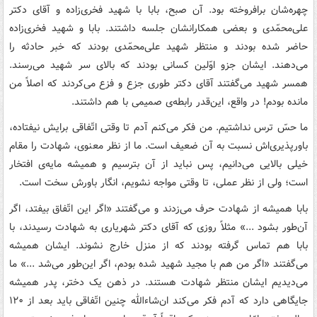
چهره‌شان برافروخته بود. آن صبح، بابا با شهید فخری‌زاده و آقای دکتر
علی‌محمّدی و بعضی همکارانشان جلسه داشتند. بابا و شهید فخری‌زاده
حاضر شده بودند و منتظر شهید علی‌محمّدی بودند که خبر حادثه را
می‌دهند. ایشان جزو اوّلین کسانی بودند که بالای سر شهید می‌رسند.
همسر شهید می‌گفتند آقای دکتر طوری جزع و فزع می‌کردند که اصلاً من
مانده بودم! در واقع، این‌قدر رابطه‌ی صمیمی با هم داشتند.
ما حسّ ترس نداشتیم. من فکر می‌کنم آدم تا وقتی اتّفاقی برایش نیفتاده،
باورپذیری‌اش نسبت به آن ضعیف است. ما از نظر معنوی، شهادت را مقام
خیلی بالایی می‌دانیم، پس نباید از آن بترسیم و همیشه مایه‌ی افتخار
است؛ ولی از نظر عملی، تا وقتی مواجه نشویم، انگار باورش سخت است.
بابا همیشه از شهادت حرف می‌زدند و می‌گفتند «اگر این اتّفاق بیفتد، اگر
آن‌طور بشود ...» مثلاً روزی که آقای دکتر شهریاری به شهادت رسیدند، با
بابا هم تماس گرفته بودند که از منزل خارج نشوند. ایشان همیشه
می‌گفتند «اگر من هم با مجید شهید شده بودم، اگر این‌طور می‌شد ...» ما
می‌دیدیم ایشان منتظر شهادت هستند. در ذهن یک دختر، پدر همیشه
جایگاهی دارد که آدم فکر می‌کند ان‌شاءالله چنین اتّفاقی باید بعد از ۱۲۰