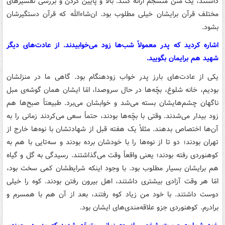
داشتند، یک متن منسجم ارائه کنند. بالا و پایین کردن و بررسی تفسیرهای
مختلف قرآن برایشان خیلی مطلوب بود. ان‌شاءالله که قرآن دستگیرشان
بشود.
اشاره کردید که پدر معمولاً شب‌ها زود می‌خوابیدند. از عادت‌های دیگر
شهید هم برایمان بگویید.
یکی از عادت‌های بارز پدر خواب زودهنگام بود. گاهی ما در منزلشان
بودیم، خانه شلوغ، بچّه‌ها در حال سروصدا، امّا ایشان همان گوشه‌ی مبل
ناگهان چشم‌هایشان بسته می‌شد و خوابشان می‌برد. طبیعتاً صبح‌ها هم
زود بیدار می‌شدند. وقتی با بچّه‌ها بودند، حتماً سعی می‌کردند زمانی را به
آن‌ها اختصاص بدهند. مثلاً یک هفته قبل از شهادتشان با نوه‌ها خارج از
تهران بودند؛ دو تا از نوه‌ها را با خودشان برده بودند و سه‌تایی با هم به
کوهنوردی رفته بودند؛ یعنی واقعاً وقت می‌گذاشتند. رسیدگی به گل و گیاه
هم برایشان بسیار مطلوب بود. با وجود اینکه شرایطشان کمی سخت بود،
امّا هر وقت آزادی بیشتری داشتند، اهل بیرون رفتن بودند. کوه را خیلی
دوست داشتند. با خود من زیاد کوه رفتند، بعد از آن هم با همسرم و
برادرم. کوهنوردی جزو علاقه‌مندی‌های ایشان بود.