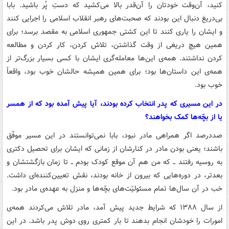
کنید، آن‌وقت خودتان را آن‌قدر بالا می‌کشید که دستِ پُر باشید. بابا
بی‌دریغ دنبال این بودند که صحبت‌های رهبر انقلاب اسلامی را اجرایی کنند
و ایشان را یاری کنند تا این کشتی جمهوری اسلامی به مقصد برسد؛ برای
همین هیچ دریغی از وقت گذاشتن، تلاش کردن، کار کردن و مطالعه
کردن نداشتند. همه‌ی این‌ها معامله‌گری ایشان با کسی بسیار بزرگ‌تر از
همه‌ی این داستان‌ها بود؛ برای همین همیشه حالشان خوب بود، واقعاً
خوب بود.
در این مسیری که پدر انتخاب کرده بودند، آیا پیش آمده بود که از همسر
یا از بچّه‌ها کمک بخواهند؟
صددرصد اگر همراهی مادر نبود، بابا نمی‌توانستند در این مسیر موفّق
باشند؛ یعنی بودن مادر در کنارشان از زمانی که ایشان برای تحصیل دکتری
به روسیه رفتند ــ که من هم آن موقع کودک بودم ــ تا زمان بازگشتشان و
بعدتر، در دوره‌هایی که بیرون از خانه بودند، نقش تعیین‌کننده‌ای داشت.
خب در آن سال‌ها تمام مسئولیّت‌های بچّه‌ها و منزل به عهده‌ی مادر بود.
از سال ۱۳۸۸ که شرایط جدید پیش آمد، مادر تلاش می‌کردند همه‌ی
امورات را خودشان انجام بدهند تا بار کمتری روی دوش پدر باشد. در این