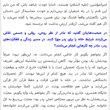
امیرالمؤمنین (علیه السّلام) هستند، خدایا خودت شاهد باش که من دارم
این قدم را در راه شیعیان تو برمی‌دارم و خودت محاسبه‌گرِ این داستان
باش. نگاهشان واقعاً قشنگ بود. برای همین، سختی‌ها یا گفته نمی‌شد یا
اگر هم گفته می‌شد، آن‌قدر ارزش نداشت که برجسته شود.
در صحبت‌هایتان گفتید که مادر از نظر روحی، روانی و جسمی تلاش
می‌کردند شرایط خانه را برای پدر مهیّا کنند. در مسیر زندگی و فعّالیّت‌های
پدر، مادر چه کارهایی انجام می‌دادند؟
اگر بخواهم بگویم کار خاصّی انجام می‌دادند، نه، این‌طور نبود؛ صرفاً
بودنشان یک بودنِ مؤثّر بود. گاهی ارزشمندیِ زن به‌اشتباه این‌طور تعریف
می‌شود که یا با مدرک تحصیلی است یا با فعّالیّت خارج از خانه و موقعیّت
اجتماعی؛ امّا مادر در بند هیچ کدام از این‌ها نبودند. اگر تحصیلات
دانشگاهی نداشتند، در خانه با کلاس قرائت و حفظ قرآن کار قرآنی
می‌کردند و خیلی هم علاقه‌مند بودند. در کنارش، کاملاً حواسشان به
جایگاه همسری، مادری و مادربزرگی بود. اگر بخواهم یک واژه بگویم، محبّت
بی‌دریغشان به نظر من نیروی محرّکه‌ی اصلیِ پدر بود؛ محبّت بی‌دریغ به کلّ
خانواده. حتّی وقت‌هایی که برایشان سخت بود، تلاش می‌کردند خانواده‌ها