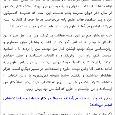
ارائه بدهند، امّا انتخاب نهایی را به خودمان می‌سپردند. مثلاً نکته‌ای که من
از سال آخر دوران مدرسه یادم هست، این است که همیشه گفت‌وگوی
من و پدر پیرامون فواید علوم پایه می‌چرخید. هرجا حرف از انتخاب رشته
می‌شد، ایشان می‌گفتند علوم پایه مادر علم است و خیلی کمک می‌کند.
خب خودشان هم در این زمینه فعّالیّت می‌کردند، ولی من اهل هنر و این
داستان‌ها بودم. تا لحظه‌ی آخر که در انتخاب رشته‌ام میان معماری و
روان‌شناسی مردّد بودم، ایشان کنار من بودند، من را بردند تا با اساتید
صحبت کنم، پای این ارزش‌گذاری و انتخاب ایستادند و خیلی حمایتم
کردند. با اینکه شاید دلخواه خودشان این بود که من در زمینه‌ی علوم پایه
ادامه بدهم، امّا وقتی دیدند انگیزه و استعدادم در مسیر دیگری است، هرگز
مقابله‌ای نداشتند و نگفتند «شما متوجّه نمی‌شوی» یا «این انتخاب را
نداشته باش»، بلکه در همان مسیری که انتخاب کرده بودم کاملاً کنار من
ایستادند و من توانستم تا جایی که امکانش بود پیش بروم.
زمانی که پدر به خانه می‌آمدند، معمولاً در کنار خانواده چه فعّالیّت‌هایی
انجام می‌دادند؟
اگر ما در منزلشان بودیم، به محض ورود، با آغوش باز و دویدن نوه‌ها به