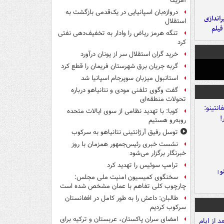
آمریکا
دروازه‌بان اسپانیایی در یک‌قدمی بازگشت به
یراندازی
استقلال
فیلم
تنگه هرمز ریاض را وادار به تخفیف‌دهی نفتی
کرد
خرید گران استقلال سر از یونان درآورد
گربه جریان برق شهرستان فریمان را قطع کرد
استانبول میزبان سوپرجام اسپانیا شد
گفت وگوی تلفنی مودی و نتانیاهو درباره
تحولات منطقه‌ای
کوبا: با تهدید نظامی از سوی ایالات متحده
روبه‌رو هستیم
توسل رفیق آرژانتینی نتانیاهو به سرکوب
نشست خبری رئیس‌جمهور همزمان با روز
خبرنگار برگزار می‌شود
ترامپ سوئیس را تهدید کرد
و:
سخنگوی کمیسیون امنیت ملی مجلس:
چارچوب کلی تفاهم با عمان مشخص شده است
طالبان: داعش را به طور کامل در افغانستان
سرکوب کردیم
امضای سران پاکستان، عربستان و ترکیه برای