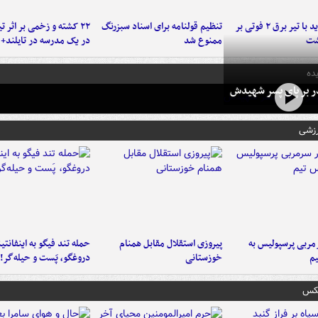
برخورد پراید با تیر برق ۲ فوتی بر
تنظیم قولنامه برای اسناد سبزرنگ
۲۲ کشته و زخمی بر اثر ت
شت
ممنوع شد
در یک مدرسه در تایلند+ 
ده
در بر پای پسر شهیدش
رزشی
ربی پرسپولیس به
پیروزی استقلال مقابل همنام
حمله تند فیگو به اینفانتین
م
خوزستانی
دروغگو، پَست‌ و حیله‌گر!
عکس