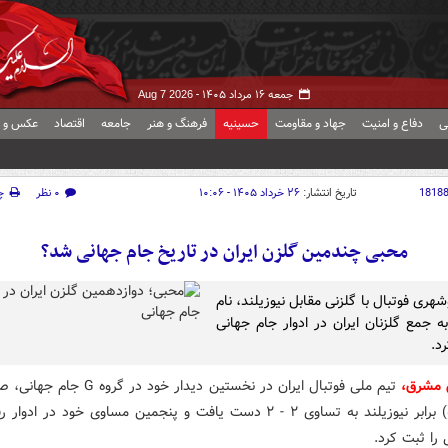
جمعه ۱۶ مرداد ۱۴۰۵ -
Aug 7 2026
ی
دفاع و امنیت
جهاد و مقاومت
حسینیه
فرهنگ و هنر
جامعه
اقتصاد
عکس و ف
1818
تاریخ انتشار:
۲۶ خرداد ۱۴۰۵ - ۱۰:۰۶
۰ نظر
چ
محبی چندمین گلزن ایران در تاریخ جام‌ جهانی شد؟
شهری فوتبال با گلزنی مقابل نیوزیلند، نام
به جمع گلزنان ایران در ادوار جام جهانی
د.
 مشرق،
تیم ملی فوتبال ایران در نخستین دیدار خود در گر
(سه‌شنبه) برابر نیوزیلند به تساوی ۲ - ۲ دست یافت و پنجمین مساوی خود در اد
 را ثبت کرد.