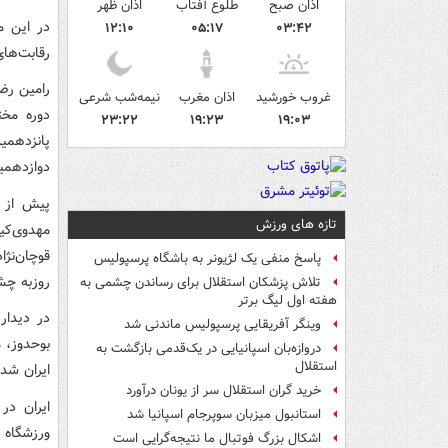
اذان صبح
طلوع آفتاب
اذان ظهر
در این م
۱۲:۱۰
۰۵:۱۷
۰۳:۴۲
رقابت‌های گروه G، هر چهار تیم این گ
رامین رضا
غروب خورشید
اذان مغرب
نیمه‌شب شرعی
۲۳:۲۲
۱۹:۲۳
۱۹:۰۳
پانزدهمی
دوازدهمین
تازه های ورزش
پاسخ منفی یک لژیونر به باشگاه پرسپولیس
روزبه چشمی و را
تلاش پزشکان استقلال برای رساندن چشمی به
هفته اول لیگ برتر
وینگر آفریقایی پرسپولیس ماندنی شد
بوحدوز، 
دروازه‌بان اسپانیایی در یک‌قدمی بازگشت به
استقلال
ایران شد.
خرید گران استقلال سر از یونان درآورد
استانبول میزبان سوپرجام اسپانیا شد
ورزشگاه 
اشکال بزرگ فوتبال ما نتیجه‌گرایی است