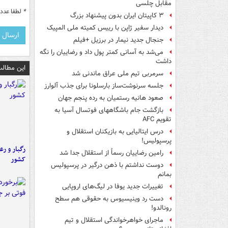
مقابل چلسی
*
لطفا عدد م
۳ کاپیتان ایران بدون پیشنهاد بزرگ
دیدار سفیر ژاپن با رییس کمیته ملی المپیک
جنجال جدید نیمار در برزیل +فیلم
می‌شد به آسانی کمتر پول داد و رضاییان را نگه
داشت
این مطالب
سرمربی تیم ملی عراق ماندنی شد
جلسه سرنوشت‌ساز بارسلونا برای جذب آلوارز
صعود هانیه رستمیان به رده پنجم جهان
بازگشت جام باشگاههای فوتسال آسیا به
تقویم AFC
درس ایتالیایی‌ به بازیکنان استقلال و
پرسپولیس!
رگبار و رع
رامین رضاییان رسماً از استقلال جدا شد
کشور
دوست نداشتم با ذهن درگیر در پرسپولیس
بمانم
تغییرات جدید یوفا در لیگ‌های اروپایی
دست رد وینیسیوس به حقوقی هم سطح
رونالدو!
ماجرای خواهرخواندگی استقلال و تیم