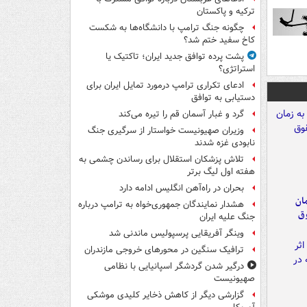
ترکیه و پاکستان
چگونه جنگ ترامپ با دانشگاه‌ها به شکست
کاخ سفید ختم شد؟
پشت پرده توافق جدید ایران؛ تاکتیک یا
استراتژی؟
ادعای تکراری ترامپ درمورد تمایل ایران برای
دستیابی به توافق
گرد و غبار آسمان قم را تیره می‌کند
وزیران صهیونیست خواستار از سرگیری جنگ
نابودی غزه شدند
تلاش پزشکان استقلال برای رساندن چشمی به
هفته اول لیگ برتر
بحران در راه‌آهن انگلیس ادامه دارد
مان
هشدار نمایندگان جمهوری‌خواه به ترامپ درباره
وق
جنگ علیه ایران
وینگر آفریقایی پرسپولیس ماندنی شد
ترافیک سنگین در محورهای خروجی مازندران
درگیر شدن گردشگر اسپانیایی با نظامی
صهیونیست
گزارشی دیگر از کاهش ذخایر کلیدی موشکی