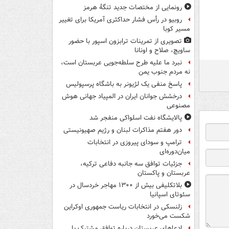
رونمایی از مختصات جدید تنگۀ هرمز
روبیو در رأس فشار حداکثری آمریکا برای تغییر
مسیر کوبا
تصویری از تمرینات ترابزون اسپور با حضور
ساویچ، صلاح و اونانا
نبرد ما علیه طرح سلطه‌جویی عربستان است،
نه مردم جنوب یمن
پاسخ منفی یک لژیونر به باشگاه پرسپولیس
درخشش جوانان ایران در المپیاد جهانی هوش
مصنوعی
پالایشگاه نفت اسلواکی منفجر شد
دور هفتم مذاکرات لبنان و رژیم صهیونیستی
ترامپ و سودای پیروزی در انتخابات
میان‌دوره‌ای
جزئیات توافق سه جانبه دفاعی ترکیه،
عربستان و پاکستان
بلاتکلیفی بیش از ۱۳۰۰ مهاجر خردسال در
سئوتای اسپانیا
زلنسکی در انتخابات ریاست جمهوری اوکراین
شکست می‌خورد
ادعاهای عربستان درباره توافق مشترک با