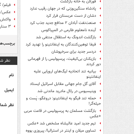
فورلان به خانه بازگشت
فیلم/ گ
پادشاه سنگین‌وزنی که در جهان رقیب ندارد
عکس/ ر
دشان از دست عربستان فرار کرد
واکنش ف
صنعت‌نفت آبادان ۲ مدافع جدید جذب کرد
۳ سناریوی ایران برای صعود در جام جهانی
آینده نامعلوم طارمی در المپیاکوس
بازگشت اندونگ به استقلال منتفی شد
برچسب‌ها
فیفا توهین‌کنندگان به اینفانتینو را تهدید کرد
دردسر جدید برای سرخپوشان
بازیکنان بی‌کیفیت، پرسپولیس را از قهرمانی
نظر شم
دور کردند
بیانیه تند اتحادیه لیگ‌های اروپایی علیه
نام
اینفانتینو
آقای گل جام جهانی مقابل اسرائیل ایستاد
ایمیل
وینیسیوس در رئال مادرید ماندنی شد
حمله تند فیگو به اینفانتینو: دروغگو، پَست‌ و
حیله‌گر!
نظر شما 
بازگشت مسلمان به پرسپولیس در قامت مربی
+عکس
تیم جدید امید عالیشاه مشخص شد +عکس
تساوی میلان و اینتر در استرالیا/ پیروزی یووه