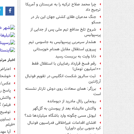
چرا محمد صلاح ترکیه را به عربستان و آمریکا
ترجیح داد
جنگ مدعیان طلای کشتی جهان این بار در
مسکو
شروع تلخ مدافع تیم ملی پس از جدایی از
پرسپولیس
هشدار سرمربی پرسپولیس به جاسوس تیم
پیروزی استقلال مقابل همنام خوزستانی
دانا وایت به بن‌بست رسید
اخبار مرتب
رقم فسخ قرارداد رضاییان با استقلال فقط
اعتراض 
۱۰۰میلیون تومان!
خوشحال
ثبت سالروز شکست انگلیس در تقویم فوتبال
آرژانتین
عکس/ ح
برزگر: همای سعادت روی دوش تارتار نشسته
پاسخ رض
است
واکنش ز
رونمایی رئال مادرید از دیومانده
فیلم/ گ
واکنش عالیشاه بعد از پیوستن به گل‌گهر
توضیح 
لیونل مسی چگونه وارد باشگاه میلیاردها شد؟
تساوی ا
افشای اقدامات غیراخلاقی فدراسیون فوتبال
+فیلم
کره جنوبی برای داوران!
آیا مه