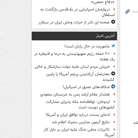
«دفاع جمعی»
دروازه‌بان اسپانیایی در یک‌قدمی بازگشت به
استقلال
صحنه ای نادر از حیات وحش ایران در سبلان
آخرین اخبار
ماموریت در حال پایان است!
۲۰ حمله رژیم صهیونیستی به درعا و قنیطره در
یک هفته
خیزش مردم لبنان علیه دولت سازشکار و خائن
معترضان آرژانتینی پرچم آمریکا را پایین
کشیدند
شکاف‌های عمیق در اسرائیل!
هشدار مقام ارشد یمن به عربستان سعودی
اردوغان: توافقنامه مکه پذیرای مشارکت
کشورهای دوست است
ادعای بسنت درباره توافق ایران و آمریکا
نتایج آزمون مدارس سمپاد اعلام شد
شد
تاثیرات منفی جنگ علیه ایران بر بازار کار
آمریکا