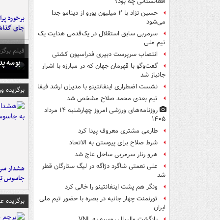
افغانستانی چه بود؟
حسین نژاد با ۲ میلیون یورو از دینامو جدا
می‌شود
جای گذا
سرمربی سابق استقلال در یک‌قدمی هدایت یک
تیم ملی
فیلم برگزی
انتصاب سرپرست دبیری فدراسیون کشتی
بوسه‌ پ
گفت‌وگو با قهرمان جهان که در مبارزه با اشرار
جانباز شد
نشست اضطراری اینفانتینو با مدیران ارشد فیفا
برگزیده و
تیم بعدی محمد صلاح مشخص شد
روزنامه‌های ورزشی امروز چهارشنبه ۱۴ مرداد
۱۴۰۵
طارمی مشتری معروف پیدا کرد
شرط صلاح برای پیوستن به الاتحاد
هرو رنار سرمربی ساحل عاج شد
علی نعمتی شاگرد دژاگه در لیگ ستارگان قطر
هشدار سرم
شد
جاسوس تی
ونگر هم پشت اینفانتینو را خالی کرد
تورنمنت چهار جانبه در بصره با حضور تیم ملی
برگزیده 
ایران
بازگشت والیبال روسیه به VNL