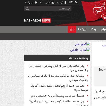
RSS
آرشیو
تماس با ما
دربارهٔ ما
MASHREGH
NEWS
یلم
دیدگاه
پیوندها
بازار
اپ
پربازدیدترین ها
پدر شاهرودی پس از قتل پسرش، جسد را در
چاه مخفی کرد
سامانه ضد موشکی لیزری؛ از بلوف سیاسی تا
واقعیت میدانی
تصاویر جدید از پهپادهای منهدم‌شده آمریکا
توسط سپاه
وه G جام‌ جهانی، صبح امروز
هشدار سرمربی پرسپولیس به جاسوس تیم
وار رقابت‌های
چرا محمد صلاح ترکیه را به عربستان و آمریکا
ترجیح داد