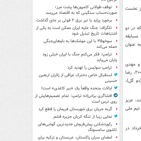
توقف طولانی کامیون‌ها پشت مرز؛
وز نخست
صورت‌حساب سنگینی که به اقتصاد می‌رسد
برخورد پراید با تیر برق ۲ فوتی بر جای گذاشت
که در دو
تلگراف: جنگ علیه ایران ممکن است به یکی از
اشتباهات تاریخ تبدیل شود
به گلزنی شده است. محمد محبی در دقیقه ۶۴ این مسابقه
سوخو۳۵ با این موشک‌ها به ناوهای‌جنگی
ه عنوان
حمله می‌کند
ترامپ: فکر می‌کنم جنگ با ایران خیلی زود
پایان می‌یابد
۱۹۷۸ ، حمید استیلی و مهدی
ترامپ سوئیس را تهدید کرد
مهدوی‌کیا در جام‌ جهانی ۱۹۹۸، یحیی گل‌محمدی و سهراب بختیاری‌زاده در جام‌ جهانی ۲۰۰۶، رضا
استقبال خاص دخترک عراقی از زائران اربعین
ی ۲۰۱۸ و مهدی طارمی (دو گل)،
حسینی
ایالات متحده واقعاً یک «ببر کاغذی» است!
افشاگری برادرزاده ترامپ: تمام تصمیم‌هایش از
همراه شد، عزیز
روی ترس است
تیم ملی
گربه جریان برق شهرستان فریمان را قطع کرد
نمایی زیبا از تنگه کریان جزیره قشم
رکوردشکنی پیش‌فروش جدیدترین گوشی‌های
 دیدار خود در جام‌جهانی ۲۰۲۶، از ساعت ۲۲:۳۰ روز یکشنبه ۳۱ خرداد در
تاشوی سامسونگ
امضای سران پاکستان، عربستان و ترکیه برای