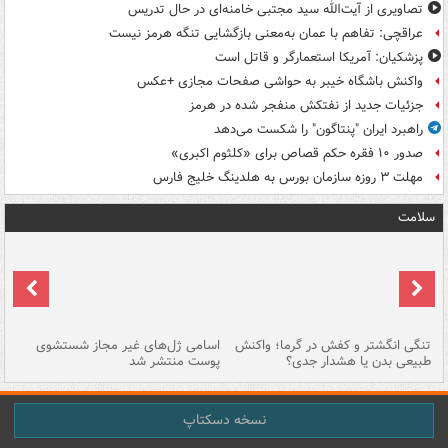
تصاویری از آیت‌الله سید مجتبی خامنه‌ای در حال تدریس
عراقچی: تفاهم با عمان به‌معنی بازگشایی تنگه هرمز نیست
پزشکیان: آمریکا استعمارگر و قاتل است
واکنش باشگاه خیبر به حواشی صفحات مجازی +عکس
جزئیات جدید از نفتکش منفجر شده در هرمز
راهبرد ایران "پنتاگون" را شکست می‌دهد
صدور ۱۰ فقره حکم قصاص برای «کلثوم اکبری»
مهلت ۳ روزه سازمان بورس به هلدینگ خلیج فارس
سلامت
تنگی انگشتر و کفش در گرما؛ واکنش
اسامی ژل‌های غیر مجاز شستشوی
مر
طبیعی بدن یا هشدار جدی؟
پوست منتشر شد
نسخه دسکتاپ