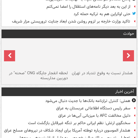
از این به بعد دیگر نامه‌های استقلال را امضا نمی‌کنم
حتی اوکراین هم به ترکیه حمله کرد
تاکید وزارت خارجه بر لزوم روشن شدن ابعاد جنایت تروریستی مزار شریف
حوادث
ای
هشدار نسبت به وفوع تندباد در تهران
لحظه انفجار جایگاه CNG "صحنه" در
دس
دوربین مداربسته
ات
آخرین اخبار
همتی: کنترل ترازنامه بانک‌ها با جدیت دنبال می‌شود
سفر رئیس دستگاه اطلاعاتی عربستان به عراق
دلیل مخالفت AFC با میزبانی آبی‌ها در عراق
سخنگوی ارتش: نظم ایرانی حاکم بر تنگه غیرقابل بازگشت است
هشدار الموسوی درباره توطئه آمریکا برای ایجاد شکاف در نیروهای مسلح عراق
تعطیلی تدریجی مراکز دیالیز خصوصی به دلیل انباشت بدهی بیمه‌ها