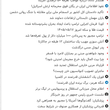
هشدار کانادا درباره عواقب تعرفه ۵۰ درصدی آمریکا
نفوذ اطلاعاتی ایران در یگان فوق محرمانه ارتش اسرائیل!
تأکید دادستان کل کشور بر انسجام ملی برای مقابله با جنگ روانی دشمن
باران مهمان تابستانی ارتفاعات دماوند شد
کوبا: فرمان اجرایی ترامپ باعث ایجاد بحران بشردوستانه شده
قیمت طلا و سکه امروز ۱۴۰۵/۰۵/۱۷
ترامپ مجبور به پس‌دادن ۱۰۰ میلیارد دلار از پول تعرفه‌ها شد
آتش سوزی مهیب یک ساختمان ۱۲ طبقه در جاکارتا
پدر لیونل مسی درگذشت
وجود شواهدی مبنی بر بمباران لامرد با فسفر
چرا بیت المال باید خرج مجرمان امنیتی شود؟
قرارداد مربی خارجی استقلال تمدید شد
ماجرای تصویب کنوانسیون خزر چیست؟
فوران یک آتشفشان قدرتمند در کلمبیا
تنگه هرمز، برگ برنده ایران قدرتمند!
اعلام محل میزبانی استقلال و پرسپولیس در لیگ برتر
نشست خبری رئیس جمهور در روز خبرنگار
پزشکیان: گفت‌وگوها آمریکا را مجبور به همراهی کرد
قدردانی پزشکیان از همکاری صنوف در شرایط سخت