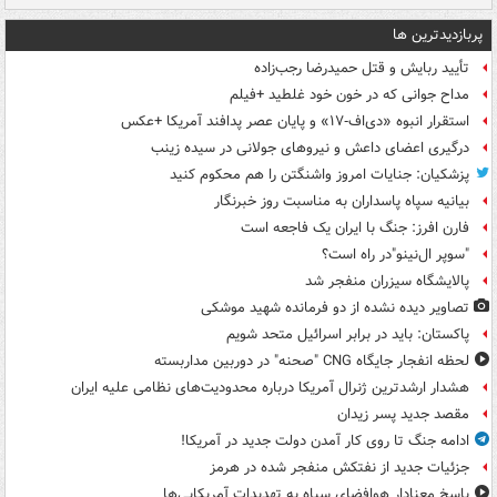
پربازدیدترین ها
تأیید ربایش و قتل حمیدرضا رجب‌زاده
مداح جوانی که در خون خود غلطید +فیلم
استقرار انبوه «دی‌اف‑۱۷» و پایان عصر پدافند آمریکا +عکس
درگیری اعضای داعش و نیروهای جولانی در سیده زینب
پزشکیان: جنایات امروز واشنگتن را هم محکوم کنید
بیانیه سپاه پاسداران به مناسبت روز خبرنگار
فارن افرز: جنگ با ایران یک فاجعه است
"سوپر ال‌نینو"در راه است؟
پالایشگاه سیزران منفجر شد
تصاویر دیده‌ نشده از دو فرمانده شهید موشکی
پاکستان: باید در برابر اسرائیل متحد شویم
لحظه انفجار جایگاه CNG "صحنه" در دوربین مداربسته
هشدار ارشدترین ژنرال آمریکا درباره محدودیت‌های نظامی علیه ایران
مقصد جدید پسر زیدان
ادامه جنگ تا روی کار آمدن دولت جدید در آمریکا!
جزئیات جدید از نفتکش منفجر شده در هرمز
پاسخ معنادار هوافضای سپاه به تهدیدات آمریکایی‌ها