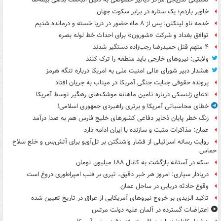
خاویر باردم؛ یک ستاره در برابر سکوت جهان
خدمه ناو لینکلن: پس از ۸ ماه حضور در دریا خسته و درمانده‌ شدیم
توافق بغداد و شرکت «شورون» برای احداث خط لوله بصره
۴ متهم قتل حمیدرضا رجب‌زاده دستگیر شدند
ولایتی: نیروهای خارجی باید منطقه را ترک کنند
هشدار دبیر شورای عالی امنیت ملی به امریکا درباره تنگه هرمز
پرونده حقوقی جنایت جنگی آمریکا در میناب به جریان افتاد
ادعای زلنسکی درباره تامین ماهانه موشک‌های رهگیر توسط آمریکا
خطای محاسباتی آمریکا و برتری راهبردی جمهوری اسلامی!
زنگ خطر پایان ذخایر دفاعی کشورهای خلیج فارس هم به صدا درآمد
عمان: مذاکرات مثبت و سازنده با ایران ادامه دارد
روایت رسانه اسرائیلی از فشار واشنگتن بر تل‌آویو برای آتش‌بس و خلع سلاح
حماس
سکه در آستانه بازگشت به کانال ۱۸۸ میلیون تومان
دریادار سیاری: امروز هر خبر دقیق، تیری بر قلب امپراطوری دروغ است
وقوع حادثه دریایی در ساحل عمان
تاکید الزیدی بر خروج نیروهای آمریکایی از عراق در تاریخ تعیین شده
اعتراضات گسترده در آلمان علیه دولت مرتس