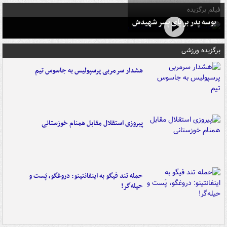
فیلم برگزیده
بوسه‌ پدر بر پای پسر شهیدش
برگزیده ورزشی
هشدار سرمربی پرسپولیس به جاسوس تیم
پیروزی استقلال مقابل همنام خوزستانی
حمله تند فیگو به اینفانتینو: دروغگو، پَست‌ و
حیله‌گر!