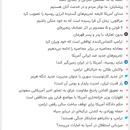
پزشکیان: ما نوکر مردم و در خدمت آنان هستیم
سنای آمریکا لایحه تحریم‌های گسترده انرژی روسیه را تصویب کرد
عراقچی: زمان آن فرا رسیده است که به خود متکی باشیم
۶ فوتی و ۵ مصدوم بر اثر تصادف زنجیره‌ای
بدون تعارف با پدر و پسر قهرمان
ترامپ التماس‌کننده توافقی است که خود ویران کرد
معادله محاصره در برابر محاصره را ادامه می‌دهیم
تحریم‌های جدید ضد ایرانی آمریکا
شاید روسیه، آمریکا را در ایران زمین‌گیر کند!
واکنش بقائی به خیالبافی ترامپ
اثر جدید کارتونیست سوری با عنوان مدیریت جدید تنگه هرمز
راز قدرت ایران، امنیت پایدار و بومی آن است!
به تعویق افتادن پاسخ مقاومت عراق به تجاوز اخیر آمریکایی سعودی
اظهارات وزیر خزانه‌داری آمریکا با مواضع قبلی وی متناقض است
حکم دادگاه آمریکا برای توقف ساخت سالن رقص ترامپ
حمله پهپادی به کشتی ترکیه‌ای در دریای سیاه
ترامپ و نتانیاهو جنایتکار جنگی هستند!
میزبانی استقلال در آسیا به امارات می‌رسد؟