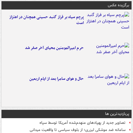
برگزیده عکس
پرچم سیاه بر فراز گنبد حسینی همچنان در اهتزاز
است
حرم امیرالمومنین محیای آخر صفر شد
حال و هوای سامرا بعد از ایام اربعین
پربازدیدترین ها
تصاویر جدید از پهپادهای منهدم‌شده آمریکا توسط سپاه
سامانه ضد موشکی لیزری؛ از بلوف سیاسی تا واقعیت میدانی