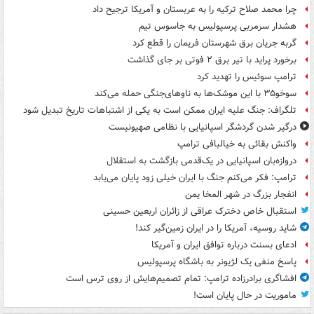
چرا محمد صلاح ترکیه را به عربستان و آمریکا ترجیح داد
هشدار سرمربی پرسپولیس به جاسوس تیم
گربه جریان برق شهرستان فریمان را قطع کرد
برخورد پراید با تیر برق ۲ فوتی بر جای گذاشت
ترامپ سوئیس را تهدید کرد
سوخو۳۵ با این موشک‌ها به ناوهای‌جنگی حمله می‌کند
تلگراف: جنگ علیه ایران ممکن است به یکی از اشتباهات تاریخ تبدیل شود
درگیر شدن گردشگر اسپانیایی با نظامی صهیونیست
واکنش بقائی به خیالبافی ترامپ
دروازه‌بان اسپانیایی در یک‌قدمی بازگشت به استقلال
ترامپ: فکر می‌کنم جنگ با ایران خیلی زود پایان می‌یابد
انفجار بزرگ در شهر المخا یمن
استقبال خاص دخترک عراقی از زائران اربعین حسینی
شاید روسیه، آمریکا را در ایران زمین‌گیر کند!
ادعای بسنت درباره توافق ایران و آمریکا
پاسخ منفی یک لژیونر به باشگاه پرسپولیس
افشاگری برادرزاده ترامپ: تمام تصمیم‌هایش از روی ترس است
ماموریت در حال پایان است!