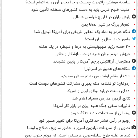
سامانه موشکی پاتریوت چیست و چرا ذخایر آن رو به اتمام است؟
امنیت خلیج فارس باید به دست کشورهای منطقه تأمین شود
بارش باران در فاروج خراسان شمالی
انفجار بزرگ در شهر المخا یمن
تنگه هرمز به نماد یک تحقیر تاریخی برای آمریکا تبدیل شد!
ماموریت در حال پایان است!
۲۰ حمله رژیم صهیونیستی به درعا و قنیطره در یک هفته
خیزش مردم لبنان علیه دولت سازشکار و خائن
معترضان آرژانتینی پرچم آمریکا را پایین کشیدند
شکاف‌های عمیق در اسرائیل!
هشدار مقام ارشد یمن به عربستان سعودی
اردوغان: توافقنامه مکه پذیرای مشارکت کشورهای دوست است
ادعای بسنت درباره توافق ایران و آمریکا
نتایج آزمون مدارس سمپاد اعلام شد
تاثیرات منفی جنگ علیه ایران بر بازار کار آمریکا
رونمایی از مختصات جدید تنگۀ هرمز
روبیو در رأس فشار حداکثری آمریکا برای تغییر مسیر کوبا
تصویری از تمرینات ترابزون اسپور با حضور ساویچ، صلاح و اونانا
نبرد ما علیه طرح سلطه‌جویی عربستان است، نه مردم جنوب یمن