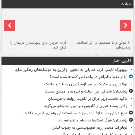
حوادث
۶ فوتی و ۵ مصدوم بر اثر تصادف
گربه جریان برق شهرستان فریمان را
رگ
زنجیره‌ای
قطع کرد
آخرین اخبار
نیویورک تایمز: غرب تمایلی به تجهیز اوکراین به موشک‌های رهگیر ندارد
آیا از نفوذ نتانیاهو در واشنگتن کاسته شده است؟
توافق پرو و مکزیک بر سر ازسرگیری روابط دیپلماتیک
پزشکیان: شکافی بین دولت و نیروهای مسلح نیست
تاکید نخست‌وزیر عراق بر تقویت روابط با عربستان
وقتی رسانه عبری از کابوس بنیامین نتانیاهو می‌گوید
هیچ دولتی به اندازۀ ما در جهت سیاست‌های رهبری قدم برنداشت
پزشکیان: هرگز استعفا نداده‌ام و نخواهم داد
تجاوزات مجدد رژیم صهیونیستی به جنوب لبنان
حمله به ۱۵ نفتکش‌ اماراتی از ابتدای جنگ