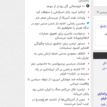
پاکستان
۱۰ خوشحالی گل زودتر از موعد
ایتالیا خرید رادار اسرائیلی را متوقف کرد
بررسی: 0
واردات نفت آمریکا از عربستان صفر شد
محسن رضایی: اجازه باز شدن مسیر دوم در
پاسخ
تنگه هرمز را نخواهیم داد
م
درخواست عامری برای تعویق عملیات
انتقام‌جویانه علیه عربستان
دستور ترامپ برای تحقیق درباره چگونگی
افشای کمبود تسلیحات
ائتلاف سعودی مدعی حمله ارتش یمن به
نجران شد
هشدار سرمربی پرسپولیس به جاسوس تیم
۲۲ کشته و زخمی بر اثر تیراندازی در یک
مدرسه در تایلند+ فیلم
سامانه ضد موشکی لیزری؛ از بلوف سیاسی تا
واقعیت میدانی
ترامپ: فکر می‌کنم جنگ با ایران خیلی زود
یراندازی
پایان می‌یابد
فیلم
نیمی از آمریکایی‌ها از تشدید هرج‌ومرج در
غرب آسیا می‌ترسند