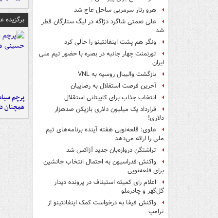
هرو رنار سرمربی ساحل عاج شد
برگزیده 
علی نعمتی شاگرد دژاگه در لیگ ستارگان قطر
شد
ونگر هم پشت اینفانتینو را خالی کرد
تورنمنت چهار جانبه در بصره با حضور تیم ملی
ایران
بازگشت والیبال روسیه به VNL
آخرین فرصت استقلال به رضاییان
پرچم سیاه
انتخاب جذاب برای کاپیتانی استقلال
همچنان در
قرارداد یک میلیون دلاری بازیکن صدهزار
دلاری!
علوی: قلعه‌نویی هفته آینده برنامه‌های تیم
ملی را ارائه می‌دهد
تراِشتگن دروازه‌بان جدید آژاکس شد
واکنش فدراسیون به احتمال انتخاب جانشین
برای قلعه‌نویی
اعلام رای کمیته استیناف در پرونده دیدار
گل‌گهر و چادرملو
واکنش فیفا به درخواست کمک اینفانتینو از
ترامپ