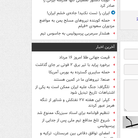
کویت دستور تعطیلی تنها مدرسه ایرانی را
صادر کرد
ایران را تست نکنید! جاده‌ی خشم ایران!
حمله کوبنده نیروهای مسلح یمن به مواضع
مزدوران سعودی +فیلم
هشدار سرمربی پرسپولیس به جاسوس تیم
آخرین اخبار
قیمت جهانی طلا امروز ۱۶ مرداد
برخورد پراید با تیر برق ۲ فوتی بر جای گذاشت
حمله سایبری گسترده به بورس آمریکا
صنعا: نیروهای ما در کمین‌ هستند
تلگراف: جنگ علیه ایران ممکن است به یکی از
اشتباهات تاریخ تبدیل شود
کپلر: این هفته ۲۷ نفتکش و شناور از تنگه
هرمز عبور کردند
تنظیم قولنامه برای اسناد سبزرنگ ممنوع شد
شروع تلخ مدافع تیم ملی پس از جدایی از
پرسپولیس
امضای توافق دفاعی بین عربستان، ترکیه و