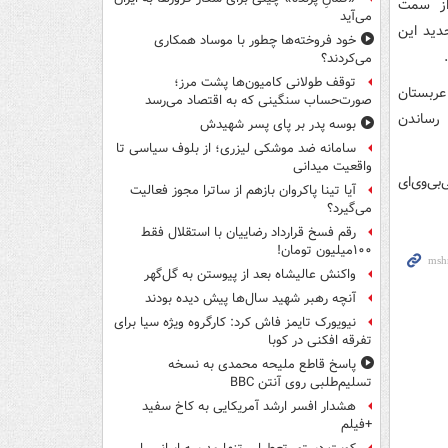
از سمت
می‌آید
دید این
خود فروخته‌ها چطور با موساد همکاری
می‌کردند؟
توقف طولانی کامیون‌ها پشت مرز؛
ش در جام جهانی ۲۰۱۸ و تیم ملی عربستان
صورت‌حساب سنگینی که به اقتصاد می‌رسد
جود رساندن
بوسه‌ پدر بر پای پسر شهیدش
سامانه ضد موشکی لیزری؛ از بلوف سیاسی تا
واقعیت میدانی
جهانی۲۰۲۶ در ورزشگاه بی‌بی‌وی‌ای
آیا تینا پاکروان بازهم از ساترا مجوز فعالیت
می‌گیرد؟
رقم فسخ قرارداد رضاییان با استقلال فقط
۱۰۰میلیون تومان!
واکنش عالیشاه بعد از پیوستن به گل‌گهر
آنچه رهبر شهید سال‌ها پیش دیده بودند
نیویورک تایمز فاش کرد: کارگروه ویژه سیا برای
تفرقه افکنی در کوبا
پاسخ قاطع ملیحه محمدی به نسخه
تسلیم‌طلبی روی آنتن BBC
هشدار افسر ارشد آمریکایی به کاخ سفید
+فیلم