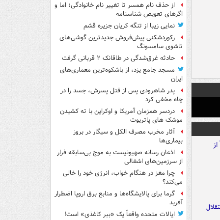
از حذف نام همسر تا تغییر نام خانوادگی؛ اما و
اگرهای تعویض شناسنامه
نمایی زیبا از تنگه کریان جزیره قشم
رکوردشکنی پیش‌فروش جدیدترین گوشی‌های
تاشوی سامسونگ
حادثه غرق‌شدگی در طاقانک ۲ قربانی گرفت
مسجد جامع یزد، از باشکوه‌ترین معماری‌های
ایران
پدر شاهرودی پس از قتل پسرش، جسد را در
چاه مخفی کرد
دردسر همزمان آمریکا و اوکراین با ته کشیدن
موشک های پاتریوت
آثار مخرب مصرف الکل و سیگار در بروز
بیماری‌ها
اذعان رسانه صهیونیست به موج بی‌سابقه فرار
از سرزمین‌های اشغالی
چرا مغز در هنگام خواب، انرژی خود را خالی
می‌کند؟
گرما برای پالایشگاه‌ها و منابع برق اروپا اضطرار
آفرید
تقلال
ایالات متحده واقعاً یک «ببر کاغذی» است!