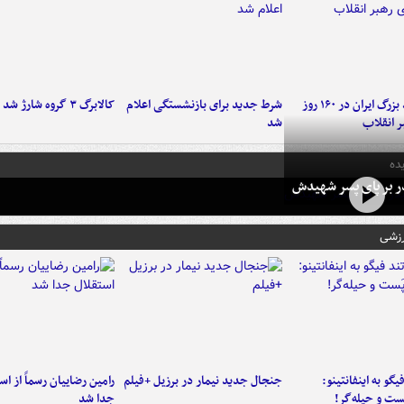
۶ دستاورد بزرگ ایران در ۱۶۰ روز
شرط جدید برای بازنشستگی اعلام
کالابرگ ۳ گروه شارژ شد
ر انقلاب
شد
ده
در بر پای پسر شهیدش
رزشی
یگو به اینفانتینو:
جنجال جدید نیمار در برزیل +فیلم
رامین رضاییان رسماً از اس
ست‌ و حیله‌گر!
جدا شد