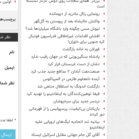
برزگر: همای سعادت روی دوش تارتار نشسته
اولین سرمرب
است
رونمایی رئال مادرید از دیومانده
برچسب‌ها
واکنش عالیشاه بعد از پیوستن به گل‌گهر
لیونل مسی چگونه وارد باشگاه میلیاردها شد؟
افشای اقدامات غیراخلاقی فدراسیون فوتبال
نظر شم
کره جنوبی برای داوران!
فورلان به خانه بازگشت
نام
پادشاه سنگین‌وزنی که در جهان رقیب ندارد
دشان از دست عربستان فرار کرد
ایمیل
صنعت‌نفت آبادان ۲ مدافع جدید جذب کرد
آینده نامعلوم طارمی در المپیاکوس
نظر شما 
بازگشت اندونگ به استقلال منتفی شد
فیفا توهین‌کنندگان به اینفانتینو را تهدید کرد
دردسر جدید برای سرخپوشان
بازیکنان بی‌کیفیت، پرسپولیس را از قهرمانی
دور کردند
*
لطفا عدد م
بیانیه تند اتحادیه لیگ‌های اروپایی علیه
اینفانتینو
آقای گل جام جهانی مقابل اسرائیل ایستاد