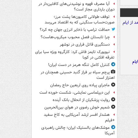
آیا مصرف قهوه و نوشیدنی‌های کافئین‌دار در
دوران بارداری مجاز است؟
توقف طولانی کامیون‌ها پشت مرز؛
صورت‌حساب سنگینی که به اقتصاد می‌رسد
حماقت ترامپ با ذخایر انرژی جهان چه کرد؟
چرا تابستان فصل محبوب میکروب‌هاست؟
دستگیری قاتل فراری در نوشهر
نیویورک تایمز فاش کرد: کارگروه ویژه سیا برای
تفرقه افکنی در کوبا
یام
کنترل کامل تنگه هرمز در دست ایران!
پرچم سیاه بر فراز گنبد حسینی همچنان در
اهتزاز است
ماجرای پیاده روی اربعین حاج رمضان
این دیپلماسی نمایشی، شکست خورده است
روایت پزشکیان از انحلال بانک آینده
شمیم خوش رضوی در هوای بین‌الحرمین
هشدار افسر ارشد آمریکایی به کاخ سفید
+فیلم
موشک‌های بالستیک ایران؛ چالش راهبردی
آمریکا