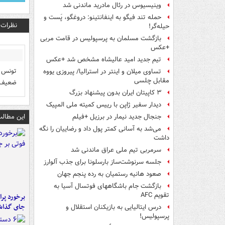
وینیسیوس در رئال مادرید ماندنی شد
حمله تند فیگو به اینفانتینو: دروغگو، پَست‌ و
نظرات
حیله‌گر!
بازگشت مسلمان به پرسپولیس در قامت مربی
+عکس
تیم جدید امید عالیشاه مشخص شد +عکس
تونس ب
تساوی میلان و اینتر در استرالیا/ پیروزی یووه
مقابل چلسی
ضعیف و
۳ کاپیتان ایران بدون پیشنهاد بزرگ
دیدار سفیر ژاپن با رییس کمیته ملی المپیک
این مطالب
جنجال جدید نیمار در برزیل +فیلم
می‌شد به آسانی کمتر پول داد و رضاییان را نگه
داشت
سرمربی تیم ملی عراق ماندنی شد
جلسه سرنوشت‌ساز بارسلونا برای جذب آلوارز
صعود هانیه رستمیان به رده پنجم جهان
بازگشت جام باشگاههای فوتسال آسیا به
تقویم AFC
جای گذا
درس ایتالیایی‌ به بازیکنان استقلال و
پرسپولیس!