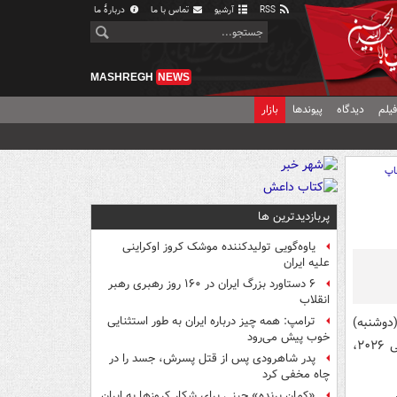
RSS
آرشیو
تماس با ما
دربارهٔ ما
MASHREGH
NEWS
یلم
دیدگاه
پیوندها
بازار
اپ
پربازدیدترین ها
یاوه‌گویی تولیدکننده موشک کروز اوکراینی
علیه ایران
۶ دستاورد بزرگ ایران در ۱۶۰ روز رهبری رهبر
انقلاب
 روز گذشته (دوشنبه)
ترامپ: همه چیز درباره ایران به طور استثنایی
خوب پیش می‌رود
تیم ملی فوتبال این کشور مقابل سوئد در اولین بازی خود در مرحله گروهی جام جهانی ۲۰۲۶،
پدر شاهرودی پس از قتل پسرش، جسد را در
چاه مخفی کرد
«کمانِ پرنده» چینی برای شکار کروزها به ایران