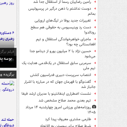
رامین رضاییان رسماً از استقلال جدا شد
دوست نداشتم با ذهن درگیر در پرسپولیس
بمانم
تغییرات جدید یوفا در لیگ‌های اروپایی
دست رد وینیسیوس به حقوقی هم سطح
رونالدو!
رهبری رهب
ماجرای خواهرخواندگی استقلال و تیم
افغانستانی چه بود؟
حسین نژاد با ۲ میلیون یورو از دینامو جدا
فیلم برگزی
می‌شود
بوسه‌ پ
سرمربی سابق استقلال در یک‌قدمی هدایت یک
تیم ملی
برگزیده و
انتصاب سرپرست دبیری فدراسیون کشتی
گفت‌وگو با قهرمان جهان که در مبارزه با اشرار
جانباز شد
نشست اضطراری اینفانتینو با مدیران ارشد فیفا
تیم بعدی محمد صلاح مشخص شد
روزنامه‌های ورزشی امروز چهارشنبه ۱۴ مرداد
۱۴۰۵
حمله تند ف
طارمی مشتری معروف پیدا کرد
دروغگو، پَ
شرط صلاح برای پیوستن به الاتحاد