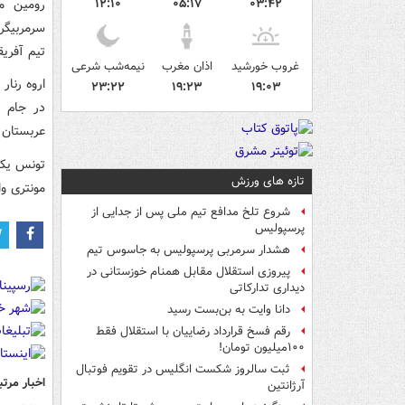
رومین م
۱۲:۱۰
۰۵:۱۷
۰۳:۴۲
سرمربیگر
تیم آفری
غروب خورشید
اذان مغرب
نیمه‌شب شرعی
۲۳:۲۲
۱۹:۲۳
۱۹:۰۳
عربستان 
تازه های ورزش
مونتری و
شروع تلخ مدافع تیم ملی پس از جدایی از
پرسپولیس
هشدار سرمربی پرسپولیس به جاسوس تیم
پیروزی استقلال مقابل همنام خوزستانی در
دیداری تدارکاتی
دانا وایت به بن‌بست رسید
رقم فسخ قرارداد رضاییان با استقلال فقط
۱۰۰میلیون تومان!
ثبت سالروز شکست انگلیس در تقویم فوتبال
اخبار مرتب
آرژانتین