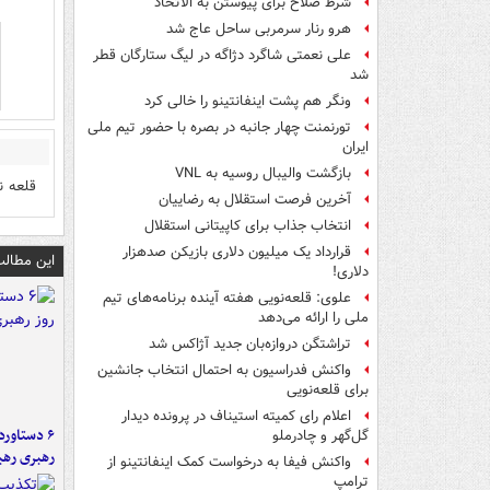
شرط صلاح برای پیوستن به الاتحاد
هرو رنار سرمربی ساحل عاج شد
علی نعمتی شاگرد دژاگه در لیگ ستارگان قطر
شد
ونگر هم پشت اینفانتینو را خالی کرد
تورنمنت چهار جانبه در بصره با حضور تیم ملی
ایران
بازگشت والیبال روسیه به VNL
قلعه ن
آخرین فرصت استقلال به رضاییان
انتخاب جذاب برای کاپیتانی استقلال
قرارداد یک میلیون دلاری بازیکن صدهزار
این مطالب
دلاری!
علوی: قلعه‌نویی هفته آینده برنامه‌های تیم
ملی را ارائه می‌دهد
تراِشتگن دروازه‌بان جدید آژاکس شد
واکنش فدراسیون به احتمال انتخاب جانشین
برای قلعه‌نویی
اعلام رای کمیته استیناف در پرونده دیدار
گل‌گهر و چادرملو
رهبری رهب
واکنش فیفا به درخواست کمک اینفانتینو از
ترامپ