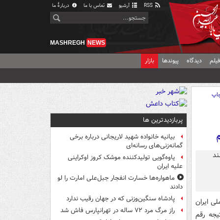
RSS
آرشیو
تماس با ما
دربارهٔ ما
MASHREGH
NEWS
یلم
دیدگاه
پیوندها
بازار
اپ
پربازدیدترین ها
م
بیانیه خانواده شهید لاریجانی درباره برخی
گمانه‌زنی‌های رسانه‌ای
یاوه‌گویی تولیدکننده موشک کروز اوکراینی
علیه ایران
ماهواره‌ها خسارت انفجار جبل‌علی امارت را لو
دادند
پادشاه سنگین‌وزنی که در جهان رقیب ندارد
لی ایران
راز مرگ مرد ۷۲ ساله در تهرانپارس فاش شد
یجه رقم