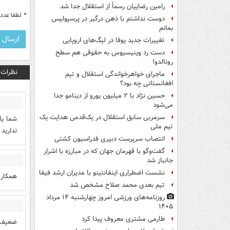
رامین رضاییان رسماً از استقلال جدا شد
*
لطفا عدد م
دوست نداشتم با ذهن درگیر در پرسپولیس
بمانم
تغییرات جدید یوفا در لیگ‌های اروپایی
دست رد وینیسیوس به حقوقی هم سطح
رونالدو!
نظرات
ماجرای خواهرخواندگی استقلال و تیم
افغانستانی چه بود؟
حسین نژاد با ۲ میلیون یورو از دینامو جدا
می‌شود
سرمربی سابق استقلال در یک‌قدمی هدایت یک
شما یا
تیم ملی
ندارید
انتصاب سرپرست دبیری فدراسیون کشتی
گفت‌وگو با قهرمان جهان که در مبارزه با اشرار
جانباز شد
نشست اضطراری اینفانتینو با مدیران ارشد فیفا
همکاری
تیم بعدی محمد صلاح مشخص شد
روزنامه‌های ورزشی امروز چهارشنبه ۱۴ مرداد
۱۴۰۵
طارمی مشتری معروف پیدا کرد
ضعیف ت