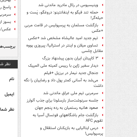
وینیسیوس در رئال مادرید ماندنی شد
پاسخ رض
حمله تند فیگو به اینفانتینو: دروغگو، پَست‌ و
سرمربی 
حیله‌گر!
بسوز ای
بازگشت مسلمان به پرسپولیس در قامت مربی
عکس/ جد
+عکس
تیم جدید امید عالیشاه مشخص شد +عکس
تساوی میلان و اینتر در استرالیا/ پیروزی یووه
برچسب‌ها
مقابل چلسی
۳ کاپیتان ایران بدون پیشنهاد بزرگ
نظر شم
دیدار سفیر ژاپن با رییس کمیته ملی المپیک
جنجال جدید نیمار در برزیل +فیلم
نام
می‌شد به آسانی کمتر پول داد و رضاییان را نگه
داشت
سرمربی تیم ملی عراق ماندنی شد
ایمیل
جلسه سرنوشت‌ساز بارسلونا برای جذب آلوارز
صعود هانیه رستمیان به رده پنجم جهان
نظر شما 
بازگشت جام باشگاههای فوتسال آسیا به
تقویم AFC
درس ایتالیایی‌ به بازیکنان استقلال و
پرسپولیس!