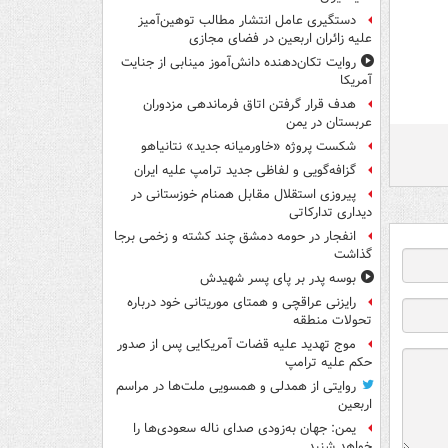
دستگیری عامل انتشار مطالب توهین‌آمیز
علیه زائران اربعین در فضای مجازی
روایت تکان‌دهنده دانش‌آموز مینابی از جنایت
آمریکا
هدف قرار گرفتن اتاق‌ فرماندهی مزدوران
عربستان در یمن
شکست پروژه «خاورمیانه جدید» نتانیاهو
گزافه‌گویی و لفاظی جدید ترامپ علیه ایران
پیروزی استقلال مقابل همنام خوزستانی در
دیداری تدارکاتی
انفجار در حومه دمشق چند کشته و زخمی برجا
گذاشت
بوسه‌ پدر بر پای پسر شهیدش
رایزنی عراقچی و همتای موریتانی خود درباره
تحولات منطقه
موج تهدید علیه قضات آمریکایی پس از صدور
حکم علیه ترامپ
روایتی از همدلی و همسویی ملت‌ها در مراسم
اربعین
یمن: جهان به‌زودی صدای ناله سعودی‌ها را
خواهد شنید