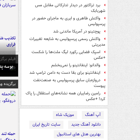
برد تراکتور در دیدار تدارکاتی مقابل مس
شهربابک
واکنش طاهری و ایری به ماجرای حضور در
پرسپولیس
پوچتینو در آمریکا ماندنی شد
تکذیب شای
واکنش رسمی پرسپولیس به شایعه تغییرات
فراری
مدیریتی
اسپک فضایی رکورد لیگ ملت‌ها را شکست
+عکس
فیلم برگزی
والدانو: اینفانتینو را نمی‌بخشم
بوسه‌ پ
اینفانتینو برای بقا دست به دامن ترامپ شد
دروازه‌بان سابق پرسپولیس به صنعت‌نفت
برگزیده و
پیوست
رامین رضاییان همه نشانه‌های استقلال را پاک
کرد! +عکس
آپ آهنگ
موزیک شاه
دانلود آهنگ جدید
سایت تاریخ ایران
حمله تند ف
بهترین هتل های استانبول