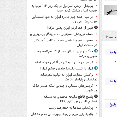
یونیفل: ارتش اسرائیل در یک روز ۱۱۳ توپ به
جنوب لبنان شلیک کرده است
ترامپ: همه چیز درباره ایران به طور استثنایی
خوب پیش می‌رود
عبور از خط قرمز ایران یعنی مرگ!
حمله نیروهای اسرائیلی به خبرنگار پرس‌تی‌وی
بررسی: 0
«ضربه مغزی» شدن صدها نظامی آمریکایی
در حملات ایران
جنگ در جبهه لبنان بعد از تفاهم‌نامه چه
پاسخ
تغییری کرده؟
ی
ترامپ در حال سوختن در آتشی خودساخته
ایران را تست نکنید! جاده‌ی خشم ایران!
واکنش سفارت ایران به بیانیه مغرضانه
نمایندگان پارلمان اتریش
پاسخ
کریدورهای شمالی و جنوبی تنگه هرمز حذف
می‌شوند
پاسخ قاطع ملیحه محمدی به نسخه
تسلیم‌طلبی روی آنتن BBC
پاسخ
پرشدگی سدها به ۵۸درصد رسید
بازدید وزیر نیرو از روند برق‌رسانی به واحدهای