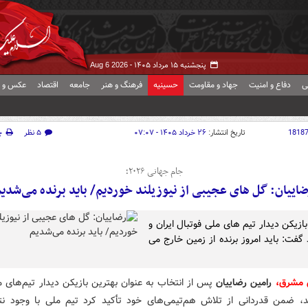
پنجشنبه ۱۵ مرداد ۱۴۰۵ -
Aug 6 2026
ی
دفاع و امنیت
جهاد و مقاومت
حسینیه
فرهنگ و هنر
جامعه
اقتصاد
عکس و ف
1818
تاریخ انتشار:
۲۶ خرداد ۱۴۰۵ - ۰۷:۰۷
۵ نظر
چ
جام جهانی ۲۰۲۶؛
اییان: گل های عجیبی از نیوزیلند خوردیم/ باید برنده می‌شدی
ازیکن دیدار تیم های ملی فوتبال ایران و
 گفت: باید امروز برنده از زمین خارج می
 مشرق،
رامین رضاییان
پس از انتخاب به عنوان بهترین بازیکن دیدار تیم‌های م
ند، ضمن قدردانی از تلاش هم‌تیمی‌های خود تأکید کرد تیم ملی با وجود نت