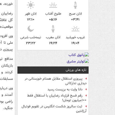
خورده، همچن
رضاییان 
اذان صبح
طلوع آفتاب
اذان ظهر
۱۲:۱۰
۰۵:۱۶
۰۳:۴۱
گل غافلگ
موقعیت‌ها
وی افزود:
غروب خورشید
اذان مغرب
نیمه‌شب شرعی
ملی تا آ
۲۳:۲۲
۱۹:۲۴
۱۹:۰۴
پیروزی در
مدافع تی
بازیکنان
تازه های ورزش
کردند و 
مسابقات 
پیروزی استقلال مقابل همنام خوزستانی در
دیداری تدارکاتی
وی درباره
دانا وایت به بن‌بست رسید
آمدند و 
رقم فسخ قرارداد رضاییان با استقلال فقط
۱۰۰میلیون تومان!
راضی بودن
ثبت سالروز شکست انگلیس در تقویم فوتبال
جنگید.
آرژانتین