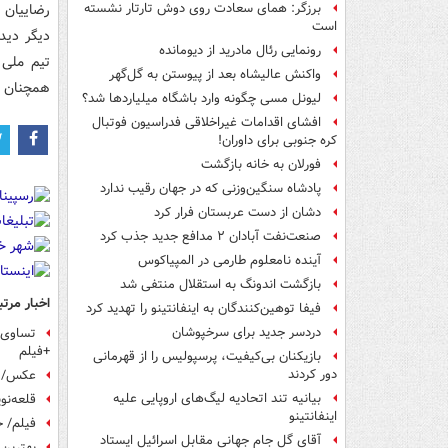
برزگر: همای سعادت روی دوش تارتار نشسته
است
دیگر دید
رونمایی رئال مادرید از دیومانده
تیم ملی 
واکنش عالیشاه بعد از پیوستن به گل‌گهر
همچنان م
لیونل مسی چگونه وارد باشگاه میلیاردها شد؟
افشای اقدامات غیراخلاقی فدراسیون فوتبال
کره جنوبی برای داوران!
فورلان به خانه بازگشت
پادشاه سنگین‌وزنی که در جهان رقیب ندارد
دشان از دست عربستان فرار کرد
صنعت‌نفت آبادان ۲ مدافع جدید جذب کرد
آینده نامعلوم طارمی در المپیاکوس
بازگشت اندونگ به استقلال منتفی شد
اخبار مرتب
فیفا توهین‌کنندگان به اینفانتینو را تهدید کرد
دردسر جدید برای سرخپوشان
تساوی ا
+فیلم
بازیکنان بی‌کیفیت، پرسپولیس را از قهرمانی
دور کردند
عکس/ آم
بیانیه تند اتحادیه لیگ‌های اروپایی علیه
قلعه‌نو
اینفانتینو
فیلم/ خلاص
آقای گل جام جهانی مقابل اسرائیل ایستاد
بهترین ب