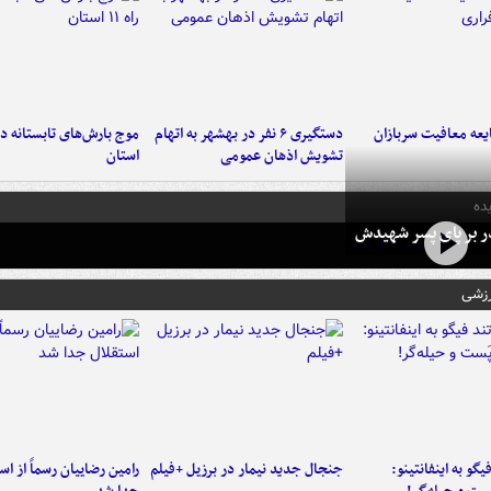
عه معافیت سربازان
دستگیری ۶ نفر در بهشهر به اتهام
تشویش اذهان عمومی
استان
ده
در بر پای پسر شهیدش
رزشی
یگو به اینفانتینو:
جنجال جدید نیمار در برزیل +فیلم
رامین رضاییان رسماً از اس