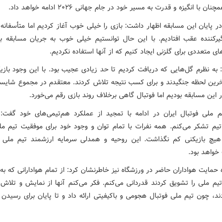
ان با انگیزه و قدرت به مسیر خود در جام جهانی ۲۰۲۶ ادامه خواهد داد.
در پایان این مسابقه اظهار داشت: بازی را خیلی خوب آغاز کردیم اما متأسفانه
یرکننده عقب افتادیم. با این حال توانستیم خیلی خوب به جریان مسابقه بر
ی متعددی برای گلزنی ایجاد کنیم که از آنها استفاده نکردیم.
 به نظرم گل‌هایی که دریافت کردیم تا حد زیادی عجیب بود. با این وجود بازی
خرین لحظه جنگیدند و برای کسب نتیجه تلاش کردند. معتقدم در مجموع شای
 این مسابقه بودیم اما فوتبال گاهی برخلاف روند بازی رقم می‌خورد.
م ملی فوتبال ایران در ادامه با تمجید از عملکرد هم‌تیمی‌های خود گفت: 
 تیم تشکر می‌کنم. همه نفرات با تمام توان و وجود خود برای موفقیت تیم م
هیچ بازیکنی کم نگذاشت. این روحیه و همدلی سرمایه ارزشمند تیم ملی د
خواهد بود.
 حمایت هواداران حاضر در ورزشگاه نیز خاطرنشان کرد: از تمام هوادارانی که به
تیم ملی را تشویق کردند قدردانی می‌کنم. فکر می‌کنم آنها از نمایش و تلاش ب
د، چون تیم ملی فوتبال هجومی و باکیفیتی ارائه داد و تا پایان برای رسیدن 