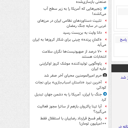
صنعتی بازسازی‌شده
زنجیرهایی که آمریکا را به زیر سطح آب
می‌کشند!
تثبیت دستاوردهای نظامی ایران در مرزهای
غربی در سایه جنگ رمضان
دانا وایت به بن‌بست رسید
پاسخ
«کمانِ پرنده» چینی برای شکار کروزها به ایران
می‌آید
۷۰ درصد از صهیونیست‌ها نگران سلامت
انتخابات هستند
یاوه‌گویی تولیدکننده موشک کروز اوکراینی
علیه ایران
حرم امیرالمومنین محیای آخر صفر شد
آخرین نبرد «داستان اسباب‌بازی» برای نجات
کودکی
جنگ با ایران، آمریکا را به دشمن جهان تبدیل
کرد
آیا تینا پاکروان بازهم از ساترا مجوز فعالیت
می‌گیرد؟
رقم فسخ قرارداد رضاییان با استقلال فقط
۱۰۰میلیون تومان!