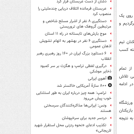
دشان از دست عربستان فرار کرد
عربستان فرمانده ائتلاف دریایی چندملیتی را
منصوب کرد
 روی یک
دستگیری ۸ نفر از اشرار مسلح شاخص و
گردیم و
مرتبطین گروهک های تروریستی
موج بارش‌های تابستانه در راه ۱۱ استان
دستگیری ۶ نفر در بهشهر به اتهام تشویش
کنان تیم
اذهان عمومی
سته کسب
۶ دستاورد بزرگ ایران در ۱۶۰ روز رهبری رهبر
انقلاب
درگیری لفظی ترامپ و هگزث بر سر کمبود
از تمام
ذخایر موشکی
لی تلاش
آهوی ایرانی
ر ادامه
۸۰۰ سازۀ آمریکایی خاکستر شد
ترامپ: همه چیز درباره ایران به طور استثنایی
خوب پیش می‌رود
 ورزشگاه
ونس: ایرانی‌ها مذاکره‌کنندگان سرسختی
ازیکنان
هستند
به نتیجه
دردسر جدید برای سرخپوشان
تکذیب ادعای «نحوه ردزنی محل استقرار شهید
لاریجانی»