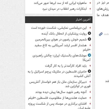
۲۰۲ گفت: بلژیک و مصر نیز در
ماهواره ایرانی که از سد ابرها عبور می‌کند
رزش‌های
ابتکارات رهبر انقلاب در میدان نبرد
 هدف ما
آخرین اخبار
این دیپلماسی نمایشی، شکست خورده است
روایت پزشکیان از انحلال بانک آینده
شمیم خوش رضوی در هوای بین‌الحرمین
هشدار افسر ارشد آمریکایی به کاخ سفید
+فیلم
موشک‌های بالستیک ایران؛ چالش راهبردی
آمریکا
باید افراد کارآمدتر را به کار گرفت
حامیان فلسطین در مکزیک پرچم اسرائیل را به
آتش کشیدند
شد
دبیرکل سازمان ملل باز هم خواستار آتش‌بس
فوری در اوکراین شد
آنچه رهبر شهید سال‌ها پیش دیده بودند
حمایت هلندی‌ها از مظلومیت فلسطین +فیلم
افشای برکناری در موساد پس از شکست پروژه
علیه ایران