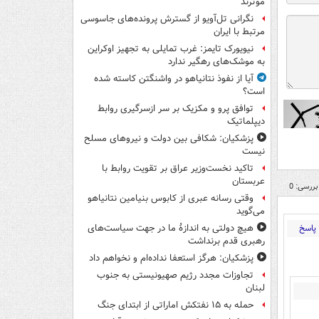
موثرند
نگرانی تل‌آویو از گسترش پرونده‌های جاسوسی
مرتبط با ایران
نیویورک تایمز: غرب تمایلی به تجهیز اوکراین
به موشک‌های رهگیر ندارد
آیا از نفوذ نتانیاهو در واشنگتن کاسته شده
است؟
توافق پرو و مکزیک بر سر ازسرگیری روابط
دیپلماتیک
پزشکیان: شکافی بین دولت و نیروهای مسلح
نیست
تاکید نخست‌وزیر عراق بر تقویت روابط با
عربستان
بررسی: 0
وقتی رسانه عبری از کابوس بنیامین نتانیاهو
می‌گوید
پاسخ
هیچ دولتی به اندازۀ ما در جهت سیاست‌های
رهبری قدم برنداشت
پزشکیان: هرگز استعفا نداده‌ام و نخواهم داد
تجاوزات مجدد رژیم صهیونیستی به جنوب
لبنان
حمله به ۱۵ نفتکش‌ اماراتی از ابتدای جنگ