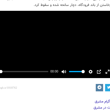
خاستن از باند فرودگاه، دچار سانحه شده و سقوط کرد.
00:00
y
Mute
Settings
PIP
E
f