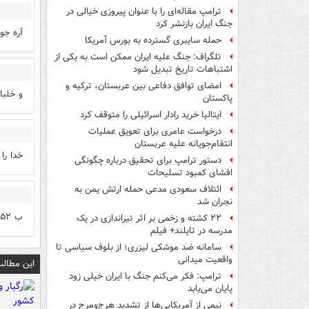
ترامپ مقاله‌ای را با عنوان پیروزی خیالی در
جنگ ایران بازنشر کرد
آره جو
حمله سایبری گسترده به بورس آمریکا
تلگراف: جنگ علیه ایران ممکن است به یکی از
اشتباهات تاریخ تبدیل شود
امضای توافق دفاعی بین عربستان، ترکیه و
و خلبا
پاکستان
ایتالیا خرید رادار اسرائیلی را متوقف کرد
درخواست عامری برای تعویق عملیات
انتقام‌جویانه علیه عربستان
خدا را
دستور ترامپ برای تحقیق درباره چگونگی
افشای کمبود تسلیحات
ائتلاف سعودی مدعی حمله ارتش یمن به
نجران شد
ب ۵۲ ، از هواپیماهای ایران ، پنجاه سال پیرتره
۲۲ کشته و زخمی بر اثر تیراندازی در یک
مدرسه در تایلند+ فیلم
سامانه ضد موشکی لیزری؛ از بلوف سیاسی تا
واقعیت میدانی
این مطالب
ترامپ: فکر می‌کنم جنگ با ایران خیلی زود
پایان می‌یابد
نیمی از آمریکایی‌ها از تشدید هرج‌ومرج در