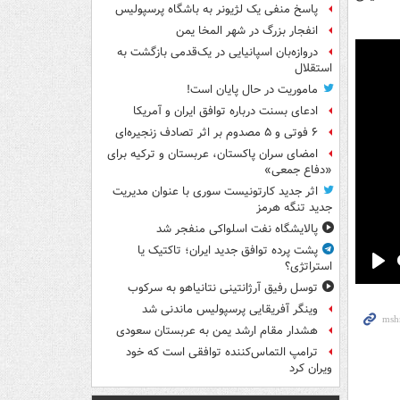
پاسخ منفی یک لژیونر به باشگاه پرسپولیس
انفجار بزرگ در شهر المخا یمن
دروازه‌بان اسپانیایی در یک‌قدمی بازگشت به
استقلال
ماموریت در حال پایان است!
ادعای بسنت درباره توافق ایران و آمریکا
۶ فوتی و ۵ مصدوم بر اثر تصادف زنجیره‌ای
امضای سران پاکستان، عربستان و ترکیه برای
«دفاع جمعی»
اثر جدید کارتونیست سوری با عنوان مدیریت
جدید تنگه هرمز
پالایشگاه نفت اسلواکی منفجر شد
پشت پرده توافق جدید ایران؛ تاکتیک یا
استراتژی؟
Pla
توسل رفیق آرژانتینی نتانیاهو به سرکوب
وینگر آفریقایی پرسپولیس ماندنی شد
هشدار مقام ارشد یمن به عربستان سعودی
ترامپ التماس‌کننده توافقی است که خود
ویران کرد