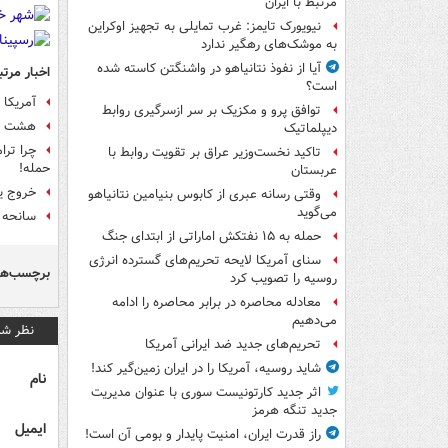
مرتبط با ایران
نیویورک تایمز: غرب تمایلی به تجهیز اوکراین
به موشک‌های رهگیر ندارد
آیا از نفوذ نتانیاهو در واشنگتن کاسته شده
اخبار مرتب
است؟
آمریکا 
توافق پرو و مکزیک بر سر ازسرگیری روابط
هشت کشته 
دیپلماتیک
چرا ترا
تاکید نخست‌وزیر عراق بر تقویت روابط با
حمله!
عربستان
خروج یک
وقتی رسانه عبری از کابوس بنیامین نتانیاهو
می‌گوید
سانحه ه
حمله به ۱۵ نفتکش‌ اماراتی از ابتدای جنگ
سنای آمریکا لایحه تحریم‌های گسترده انرژی
برچسب‌ها
روسیه را تصویب کرد
معادله محاصره در برابر محاصره را ادامه
می‌دهیم
نظر شم
تحریم‌های جدید ضد ایرانی آمریکا
شاید روسیه، آمریکا را در ایران زمین‌گیر کند!
نام
اثر جدید کارتونیست سوری با عنوان مدیریت
جدید تنگه هرمز
ایمیل
راز قدرت ایران، امنیت پایدار و بومی آن است!