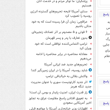
پزشکیان: ما نوکر مردم و در خدمت آنان
هستیم
سنای آمریکا لایحه تحریم‌های گسترده انرژی
پاسخ
روسیه را تصویب کرد
عراقچی: زمان آن فرا رسیده است که به خود
ه
متکی باشیم
پس
۶ فوتی و ۵ مصدوم بر اثر تصادف زنجیره‌ای
یار
بدون تعارف با پدر و پسر قهرمان
رگ
ترامپ التماس‌کننده توافقی است که خود
جایی
ویران کرد
رای
معادله محاصره در برابر محاصره را ادامه
لام
می‌دهیم
تحریم‌های جدید ضد ایرانی آمریکا
شاید روسیه، آمریکا را در ایران زمین‌گیر کند!
واکنش بقائی به خیالبافی ترامپ
پاسخ
اثر جدید کارتونیست سوری با عنوان مدیریت
جدید تنگه هرمز
راز قدرت ایران، امنیت پایدار و بومی آن است!
به تعویق افتادن پاسخ مقاومت عراق به تجاوز
اخیر آمریکایی سعودی
پاسخ
اظهارات وزیر خزانه‌داری آمریکا با مواضع قبلی