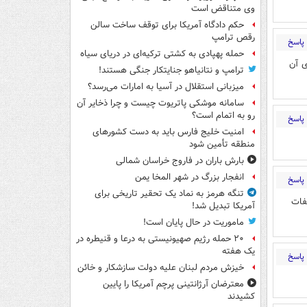
وی متناقض است
حکم دادگاه آمریکا برای توقف ساخت سالن
رقص ترامپ
پاسخ
حمله پهپادی به کشتی ترکیه‌ای در دریای سیاه
ی آن
ترامپ و نتانیاهو جنایتکار جنگی هستند!
میزبانی استقلال در آسیا به امارات می‌رسد؟
سامانه موشکی پاتریوت چیست و چرا ذخایر آن
رو به اتمام است؟
پاسخ
امنیت خلیج فارس باید به دست کشورهای
منطقه تأمین شود
بارش باران در فاروج خراسان شمالی
انفجار بزرگ در شهر المخا یمن
پاسخ
تنگه هرمز به نماد یک تحقیر تاریخی برای
فات
آمریکا تبدیل شد!
ماموریت در حال پایان است!
۲۰ حمله رژیم صهیونیستی به درعا و قنیطره در
یک هفته
پاسخ
خیزش مردم لبنان علیه دولت سازشکار و خائن
معترضان آرژانتینی پرچم آمریکا را پایین
کشیدند