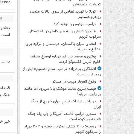
یووووه
تحولات منطقه‌ای
کوبا: با تهدید نظامی از سوی ایالات متحده
روبه‌رو هستیم
اح
ترامپ سوئیس را تهدید کرد
بخاطر 
طالبان: داعش را به طور کامل در افغانستان
است. ج
سرکوب کردیم
امضای سران پاکستان، عربستان و ترکیه برای
«دفاع جمعی»
پوتین و محمد بن زاید درباره اوضاع منطقه
به......
خلیج فارس گفت‌وگو کردند
افشاگری برادرزاده ترامپ: تمام تصمیم‌هایش از
روی ترس است
وقوع انفجار مهیب در مسکو
قطعاتش
قیمت بنزین مانند موشک بالا می‌رود اما مانند
پر پایین می‌آید!
جنگ با
دو راهی دردناک ترامپ برای خروج از جنگ
ایران
سندرز: ترامپ فاسد، آمریکا را وارد یک جنگ
فاجعه بار کرده است
خبر خو
روسیه: به ۳ کشتی اوکراین حمله و ۲۰۳ پهپاد
را سرنگون کردیم