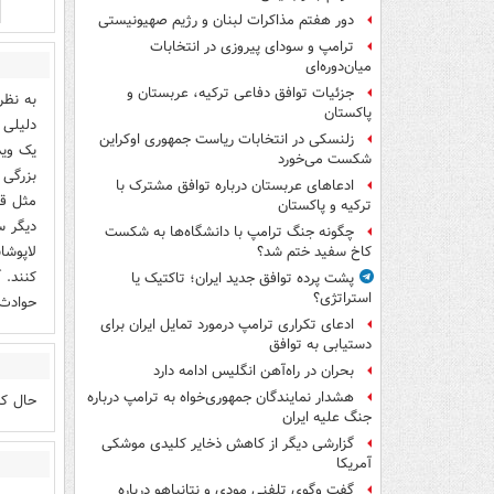
دور هفتم مذاکرات لبنان و رژیم صهیونیستی
ترامپ و سودای پیروزی در انتخابات
میان‌دوره‌ای
جزئیات توافق دفاعی ترکیه، عربستان و
به نظر
پاکستان
دلیلی 
زلنسکی در انتخابات ریاست جمهوری اوکراین
یک وید
شکست می‌خورد
بزرگی 
ادعاهای عربستان درباره توافق مشترک با
مثل قس
ترکیه و پاکستان
دیگر س
چگونه جنگ ترامپ با دانشگاه‌ها به شکست
لاپوشا
کاخ سفید ختم شد؟
کنند. 
پشت پرده توافق جدید ایران؛ تاکتیک یا
استراتژی؟
حوادث 
ادعای تکراری ترامپ درمورد تمایل ایران برای
دستیابی به توافق
بحران در راه‌آهن انگلیس ادامه دارد
هشدار نمایندگان جمهوری‌خواه به ترامپ درباره
حال کر
جنگ علیه ایران
گزارشی دیگر از کاهش ذخایر کلیدی موشکی
آمریکا
گفت وگوی تلفنی مودی و نتانیاهو درباره