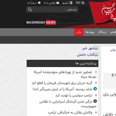
RSS
آرشیو
تماس با ما
دربارهٔ ما
MASHREGH
NEWS
یلم
دیدگاه
پیوندها
بازار
چاپ
پربازدیدترین ها
تصاویر جدید از پهپادهای منهدم‌شده آمریکا
توسط سپاه
گربه جریان برق شهرستان فریمان را قطع کرد
شاید روسیه، آمریکا را در ایران زمین‌گیر کند!
ایی برای
ترامپ سوئیس را تهدید کرد
درگیر شدن گردشگر اسپانیایی با نظامی
صهیونیست
واکنش بقائی به خیالبافی ترامپ
ترس» (B-۵۲ Stratofortress) بوده که دقایقی