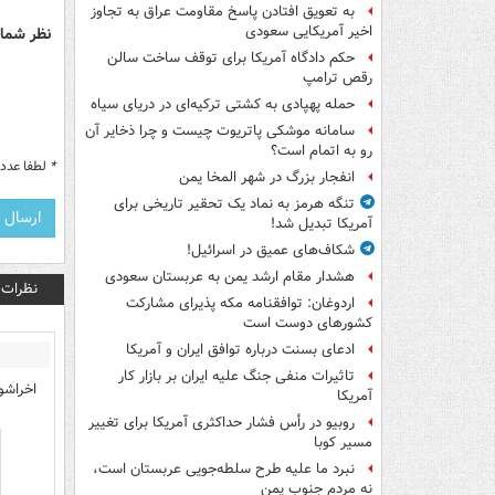
به تعویق افتادن پاسخ مقاومت عراق به تجاوز
اخیر آمریکایی سعودی
نظر شما 
حکم دادگاه آمریکا برای توقف ساخت سالن
رقص ترامپ
حمله پهپادی به کشتی ترکیه‌ای در دریای سیاه
سامانه موشکی پاتریوت چیست و چرا ذخایر آن
رو به اتمام است؟
*
لطفا عدد م
انفجار بزرگ در شهر المخا یمن
تنگه هرمز به نماد یک تحقیر تاریخی برای
آمریکا تبدیل شد!
شکاف‌های عمیق در اسرائیل!
هشدار مقام ارشد یمن به عربستان سعودی
نظرات
اردوغان: توافقنامه مکه پذیرای مشارکت
کشورهای دوست است
ادعای بسنت درباره توافق ایران و آمریکا
تاثیرات منفی جنگ علیه ایران بر بازار کار
اخراشو
آمریکا
روبیو در رأس فشار حداکثری آمریکا برای تغییر
مسیر کوبا
نبرد ما علیه طرح سلطه‌جویی عربستان است،
نه مردم جنوب یمن