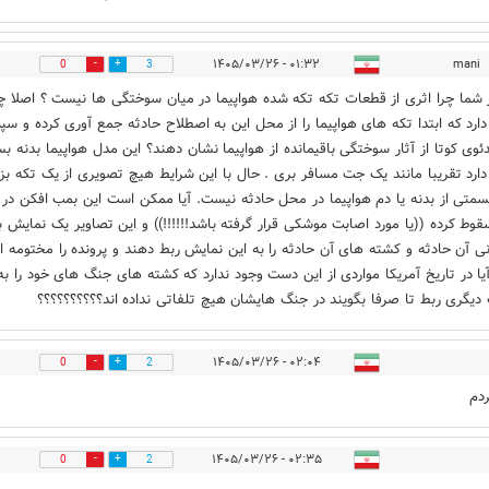
۰۱:۳۲ - ۱۴۰۵/۰۳/۲۶
mani
0
3
 شما چرا اثری از قطعات تکه تکه شده هواپیما در میان سوختگی ها نیست ؟ اصلا چ
دارد که ابتدا تکه های هواپیما را از محل این به اصطلاح حادثه جمع آوری کرده و س
ئوی کوتا از آثار سوختگی باقیمانده از هواپیما نشان دهند؟ این مدل هواپیما بدنه بس
دارد تقریبا مانند یک جت مسافر بری . حال با این شرایط هیچ تصویری از یک تکه بز
متی از بدنه یا دم هواپیما در محل حادثه نیست. آیا ممکن است این بمب افکن در 
قوط کرده ((یا مورد اصابت موشکی قرار گرفته باشد!!!!!!)) و این تصاویر یک نمایش ب
نی آن حادثه و کشته های آن حادثه را به این نمایش ربط دهند و پرونده را مختومه اع
آیا در تاریخ آمریکا مواردی از این دست وجود ندارد که کشته های جنگ های خود را به
دیگری ربط تا صرفا بگویند در جنگ هایشان هیچ تلفاتی نداده اند؟؟؟؟؟؟؟؟؟؟
۰۲:۰۴ - ۱۴۰۵/۰۳/۲۶
0
2
دم
۰۲:۳۵ - ۱۴۰۵/۰۳/۲۶
0
2