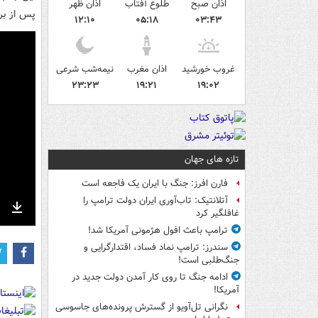
اذان صبح
طلوع آفتاب
اذان ظهر
پس از بر
۱۲:۱۰
۰۵:۱۸
۰۳:۴۳
غروب خورشید
اذان مغرب
نیمه‌شب شرعی
۲۳:۲۳
۱۹:۲۱
۱۹:۰۲
تازه های جهان
فارن افرز: جنگ با ایران یک فاجعه است
آتلانتیک: تاب‌آوری ایران دولت ترامپ را
غافلگیر کرد
nter
Download
ترامپ باعث افول هژمونی آمریکا شد!
ullscreen
سندرز: ترامپ نماد فساد، اقتدارگرایی و
جنگ‌طلبی است!
ادامه جنگ تا روی کار آمدن دولت جدید در
آمریکا!
نگرانی تل‌آویو از گسترش پرونده‌های جاسوسی