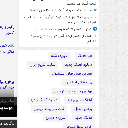
غرب آسیا می‌ترسند
ایالات متحده واقعاً یک «ببر کاغذی» است!
نیویورک تایمز فاش کرد: کارگروه ویژه سیا برای
تفرقه افکنی در کوبا
رگبار و رع
کنترل کامل تنگه هرمز در دست ایران!
کشور
هشدار افسر ارشد آمریکایی به کاخ سفید
+فیلم
آپ آهنگ
موزیک شاه
دانلود آهنگ جدید
سایت تاریخ ایران
بهترین هتل های استانبول
رزرو هتل استانبول
جای گذا
بهترین جراح بینی ترمیمی
آهنگ های جدید
دانلود آهنگ جدید
فیلم برگزی
بوسه‌ پ
پرشین هتل
ثبت نام بیمه اربعین
آهنگ جدید
مزایده خودرو
برگزیده و
خرید بلیط استخر