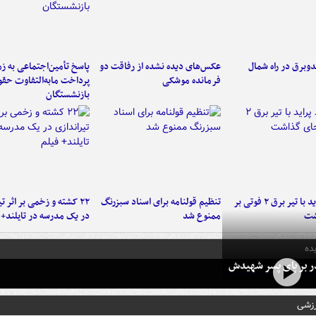
دوبرق در راه شمال
عکس‌های دیده نشده از رفاقت دو
پاسخ تأمین‌اجتماعی به ز
فرمانده‌ موشکی
پرداخت مابه‌التفاوت حق
بازنشستگان
برخورد پراید با تیر برق ۲ فوتی بر
تنظیم قولنامه برای اسناد سبزرنگ
۲۲ کشته و زخمی بر اثر ت
شت
ممنوع شد
در یک مدرسه در تایلند+ 
ده
در بر پای پسر شهیدش
رزشی