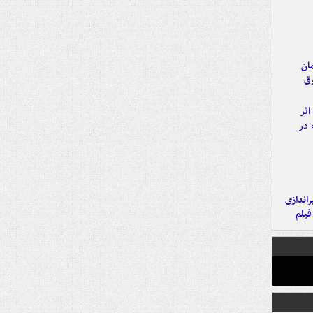
مان
وق
یراندازی
فیلم