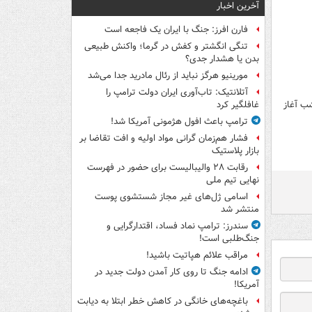
آخرین اخبار
فارن افرز: جنگ با ایران یک فاجعه است
تنگی انگشتر و کفش در گرما؛ واکنش طبیعی
بدن یا هشدار جدی؟
مورینیو هرگز نباید از رئال مادرید جدا می‌شد
آتلانتیک: تاب‌آوری ایران دولت ترامپ را
شب آغاز
غافلگیر کرد
ترامپ باعث افول هژمونی آمریکا شد!
فشار هم‌زمان گرانی مواد اولیه و افت تقاضا بر
بازار پلاستیک
رقابت ۲۸ والیبالیست برای حضور در فهرست
نهایی تیم ملی
اسامی ژل‌های غیر مجاز شستشوی پوست
منتشر شد
سندرز: ترامپ نماد فساد، اقتدارگرایی و
جنگ‌طلبی است!
مراقب علائم هپاتیت باشید!
ادامه جنگ تا روی کار آمدن دولت جدید در
آمریکا!
باغچه‌های خانگی در کاهش خطر ابتلا به دیابت