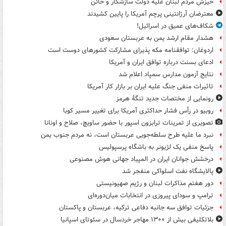
خیزش مردم لبنان علیه دولت سازشکار و خائن
معترضان آرژانتینی پرچم آمریکا را پایین کشیدند
شکاف‌های عمیق در اسرائیل!
هشدار مقام ارشد یمن به عربستان سعودی
اردوغان: توافقنامه مکه پذیرای مشارکت کشورهای دوست است
ادعای بسنت درباره توافق ایران و آمریکا
نتایج آزمون مدارس سمپاد اعلام شد
تاثیرات منفی جنگ علیه ایران بر بازار کار آمریکا
رونمایی از مختصات جدید تنگۀ هرمز
روبیو در رأس فشار حداکثری آمریکا برای تغییر مسیر کوبا
تصویری از تمرینات ترابزون اسپور با حضور ساویچ، صلاح و اونانا
نبرد ما علیه طرح سلطه‌جویی عربستان است، نه مردم جنوب یمن
پاسخ منفی یک لژیونر به باشگاه پرسپولیس
درخشش جوانان ایران در المپیاد جهانی هوش مصنوعی
پالایشگاه نفت اسلواکی منفجر شد
دور هفتم مذاکرات لبنان و رژیم صهیونیستی
ترامپ و سودای پیروزی در انتخابات میان‌دوره‌ای
جزئیات توافق سه جانبه دفاعی ترکیه، عربستان و پاکستان
بلاتکلیفی بیش از ۱۳۰۰ مهاجر خردسال در سئوتای اسپانیا