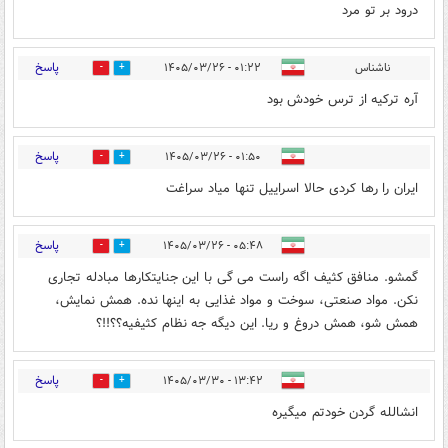
درود بر تو مرد
پاسخ
ناشناس
۰۱:۲۲ - ۱۴۰۵/۰۳/۲۶
1
3
آره ترکیه از ترس خودش بود
پاسخ
۰۱:۵۰ - ۱۴۰۵/۰۳/۲۶
1
3
ایران را رها کردی حالا اسراییل تنها میاد سراغت
پاسخ
۰۵:۴۸ - ۱۴۰۵/۰۳/۲۶
1
5
گمشو. منافق کثیف اگه راست می گی با این جنایتکارها مبادله تجاری
نکن. مواد صنعتی، سوخت و مواد غذایی به اینها نده. همش نمایش،
همش شو، همش دروغ و ریا. این دیگه جه نظام کثیفیه؟؟!!؟
پاسخ
۱۳:۴۲ - ۱۴۰۵/۰۳/۳۰
0
1
انشالله گردن خودتم میگیره