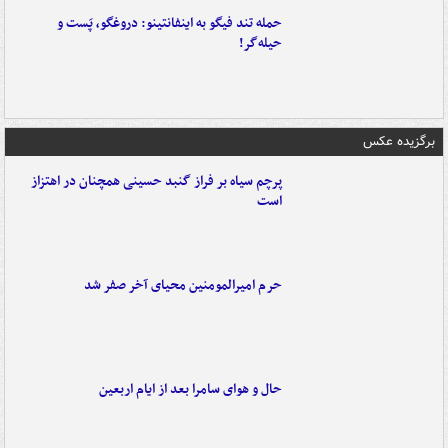
حمله تند فیگو به اینفانتینو: دروغگو، پَست‌ و
حیله‌گر!
برگزیده عکس
پرچم سیاه بر فراز گنبد حسینی همچنان در اهتزاز
است
حرم امیرالمومنین محیای آخر صفر شد
حال و هوای سامرا بعد از ایام اربعین