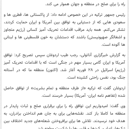
راه را برای صلح در منطقه و جهان هموار می‌ کند.
رئیس جمهور ترکیه در این خصوص ادامه داد: از پاکستانی‌ ها، قطری‌ ها و
سعودی‌ هایی که از دستیابی به توافق بین آمریکا و ایران حمایت کردند،
تشکر می‌کنم. همه باید مراقب اقدامات تحریک‌ آمیز کسانی (رژیم متجاوز
و اشغالگر صهیونیستی) باشند که دستشان به خون فلسطینی‌ ها و لبنانی‌
ها آلوده است.
به گزارش خبرگزاری آناتولی، رجب طیب اردوغان سپس تصریح کرد: توافق
آمریکا و ایران گامی بسیار مهم در جنگی است که با اقدامات تحریک آمیز
(رژیم) اسرائیل در ۲۸ فوریه آغاز شد. (اکنون) منطقه ما که در آستانه
جنگ بود، نفس راحتی کشیده است.
اردوغان گفت که ترکیه «از طرف منطقه و تمام بشریت» از توافق حاصل
شده (تفاهم نامه ایران- آمریکا) بسیار خرسند است.
وی گفت: امیدواریم این توافق راه را برای برقراری صلح و ثبات پایدار در
منطقه ما کاملا باز کند. نقشه‌هایی برای به جان هم انداختن برادران، به
هدف خود نرسیدند. تلاش‌ ها برای برافروختن شعله‌های جدید اختلاف بین
ترک‌ها، اعراب، کردها و فارس‌ها با شکست مواجه شد.