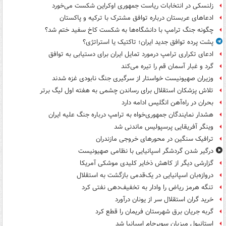
زلنسکی در انتخابات ریاست جمهوری اوکراین شکست می‌خورد
ادعاهای عربستان درباره توافق مشترک با ترکیه و پاکستان
چگونه جنگ ترامپ با دانشگاه‌ها به شکست کاخ سفید ختم شد؟
پشت پرده توافق جدید ایران؛ تاکتیک یا استراتژی؟
ادعای تکراری ترامپ درمورد تمایل ایران برای دستیابی به توافق
گرد و غبار آسمان قم را تیره می‌کند
وزیران صهیونیست خواستار از سرگیری جنگ نابودی غزه شدند
تلاش پزشکان استقلال برای رساندن چشمی به هفته اول لیگ برتر
بحران در راه‌آهن انگلیس ادامه دارد
هشدار نمایندگان جمهوری‌خواه به ترامپ درباره جنگ علیه ایران
وینگر آفریقایی پرسپولیس ماندنی شد
ترافیک سنگین در محورهای خروجی مازندران
درگیر شدن گردشگر اسپانیایی با نظامی صهیونیست
گزارشی دیگر از کاهش ذخایر کلیدی موشکی آمریکا
دروازه‌بان اسپانیایی در یک‌قدمی بازگشت به استقلال
تنگه هرمز ریاض را وادار به تخفیف‌دهی نفتی کرد
خرید گران استقلال سر از یونان درآورد
گربه جریان برق شهرستان فریمان را قطع کرد
استانبول میزبان سوپرجام اسپانیا شد