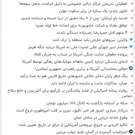
تعطیلی تدریجی مراکز دیالیز خصوصی به دلیل انباشت بدهی بیمه‌ها
خاویر باردم؛ یک ستاره در برابر سکوت جهان
خدمه ناو لینکلن: پس از ۸ ماه حضور در دریا خسته و درمانده‌ شدیم
توافق بغداد و شرکت «شورون» برای احداث خط لوله بصره
۴ متهم قتل حمیدرضا رجب‌زاده دستگیر شدند
ولایتی: نیروهای خارجی باید منطقه را ترک کنند
هشدار دبیر شورای عالی امنیت ملی به امریکا درباره تنگه هرمز
پرونده حقوقی جنایت جنگی آمریکا در میناب به جریان افتاد
ادعای زلنسکی درباره تامین ماهانه موشک‌های رهگیر توسط آمریکا
خطای محاسباتی آمریکا و برتری راهبردی جمهوری اسلامی!
زنگ خطر پایان ذخایر دفاعی کشورهای خلیج فارس هم به صدا درآمد
عمان: مذاکرات مثبت و سازنده با ایران ادامه دارد
روایت رسانه اسرائیلی از فشار واشنگتن بر تل‌آویو برای آتش‌بس و خلع سلاح
حماس
سکه در آستانه بازگشت به کانال ۱۸۸ میلیون تومان
دریادار سیاری: امروز هر خبر دقیق، تیری بر قلب امپراطوری دروغ است
وقوع حادثه دریایی در ساحل عمان
تاکید الزیدی بر خروج نیروهای آمریکایی از عراق در تاریخ تعیین شده
اعتراضات گسترده در آلمان علیه دولت مرتس