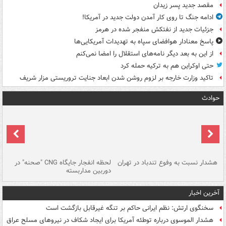
مقصد جدید پسر زیدان
ادامه جنگ تا روی کار آمدن دولت جدید در آمریکا!
جزئیات جدید از نفتکش منفجر شده در هرمز
پاسخ معنادار هوافضای سپاه به تهدیدات آمریکایی‌ها
از این به بعد دیگر نامه‌های استقلال را امضا نمی‌کنم
حتی اوکراین هم به ترکیه حمله کرد
تاکید وزارت خارجه بر لزوم روشن شدن ابعاد جنایت تروریستی مزار شریف
حوادث
ای
هشدار نسبت به وفوع تندباد در تهران
لحظه انفجار جایگاه CNG "صحنه" در
دس
دوربین مداربسته
ات
آخرین اخبار
سخنگوی ارتش: نظم ایرانی حاکم بر تنگه غیرقابل بازگشت است
هشدار الموسوی درباره توطئه آمریکا برای ایجاد شکاف در نیروهای مسلح عراق