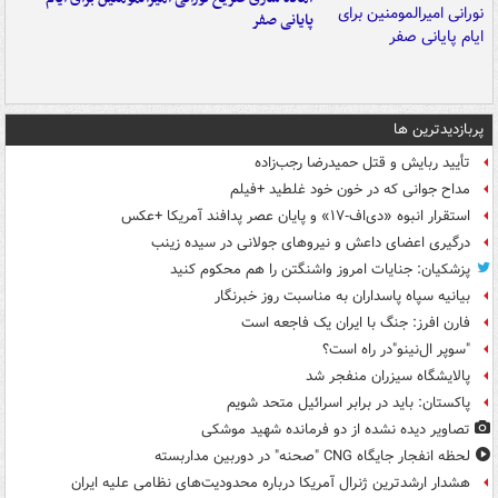
پایانی صفر
پربازدیدترین ها
تأیید ربایش و قتل حمیدرضا رجب‌زاده
مداح جوانی که در خون خود غلطید +فیلم
استقرار انبوه «دی‌اف‑۱۷» و پایان عصر پدافند آمریکا +عکس
درگیری اعضای داعش و نیروهای جولانی در سیده زینب
پزشکیان: جنایات امروز واشنگتن را هم محکوم کنید
بیانیه سپاه پاسداران به مناسبت روز خبرنگار
فارن افرز: جنگ با ایران یک فاجعه است
"سوپر ال‌نینو"در راه است؟
پالایشگاه سیزران منفجر شد
پاکستان: باید در برابر اسرائیل متحد شویم
تصاویر دیده‌ نشده از دو فرمانده شهید موشکی
لحظه انفجار جایگاه CNG "صحنه" در دوربین مداربسته
هشدار ارشدترین ژنرال آمریکا درباره محدودیت‌های نظامی علیه ایران