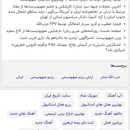
آخرین تحولات جبهه نبرد لبنان/ کارشکنی و خشم صهیونیست‌ها از مفاد
مرتبط با لبنان در تفاهم‌نامه ایران و آمریکا/ بن‌گویر: نباید مناطق اشغال شده
جنوب لبنان را آزاد کنیم/ تشکر سیاسیون لبنانی از تهران
فیلم/ تعقیب و گریز سرباز اشغالگر توسط FPV حزب‌الله
صفحه نخست روزنامه‌های عبری زبان/ نارضایتی صهیونیست‌ها از کاخ سفید
وزیر صهیونیست: ناسزاگویی ترامپ به نتانیاهو یک بازی فریب است
«شکارچی نامرئی» در آسمان بقاع؛ موشک ۳۵۸ چگونه کابوس «هرون»
اسرائیل شد؟
برچسب‌ها
حزب الله لبنان
ارتش رژیم صهیونیستی
رژیم صهیونیستی
لبنان
آپ آهنگ
موزیک شاه
سایت تاریخ ایران
بهترین هتل های استانبول
رزرو هتل استانبول
دانلود آهنگ جدید
بهترین جراح بینی ترمیمی
آهنگ های جدید
پرشین هتل
ثبت نام بیمه اربعین
آهنگ جدید