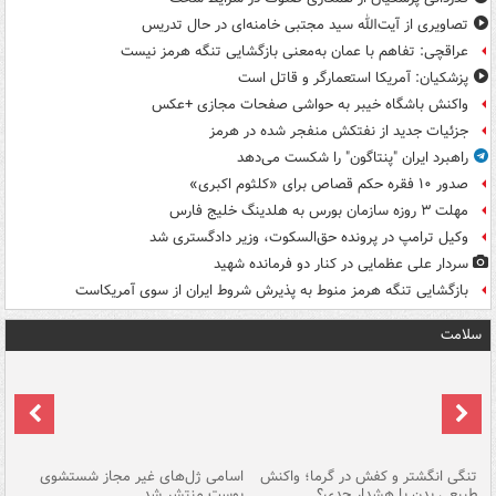
تصاویری از آیت‌الله سید مجتبی خامنه‌ای در حال تدریس
عراقچی: تفاهم با عمان به‌معنی بازگشایی تنگه هرمز نیست
پزشکیان: آمریکا استعمارگر و قاتل است
واکنش باشگاه خیبر به حواشی صفحات مجازی +عکس
جزئیات جدید از نفتکش منفجر شده در هرمز
راهبرد ایران "پنتاگون" را شکست می‌دهد
صدور ۱۰ فقره حکم قصاص برای «کلثوم اکبری»
مهلت ۳ روزه سازمان بورس به هلدینگ خلیج فارس
وکیل ترامپ در پرونده حق‌السکوت، وزیر دادگستری شد
سردار علی عظمایی در کنار دو فرمانده شهید
بازگشایی تنگه هرمز منوط به پذیرش شروط ایران از سوی آمریکاست
سلامت
تنگی انگشتر و کفش در گرما؛ واکنش
اسامی ژل‌های غیر مجاز شستشوی
مر
طبیعی بدن یا هشدار جدی؟
پوست منتشر شد