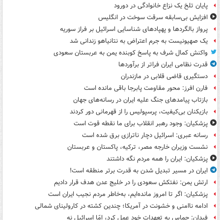
پایان تلخ یک نزاع خانوادگی در دورود
افزایش بی‌سابقه سرقت سوخت در انگلیس
پرواز بالگردها و پهپادهای شناسایی اسرائیل بر فراز سوریه
یک صهیونیست به جرم اعتراض به نتانیاهو زندانی شد
واکنش کمال شرف به پاسخ کوبنده یمن به عربستان سعودی
قدرت نظامی ایران فراتر از برآوردها
دستگیری قاضی قلابی در مازندران
فارن افرز: محور مقاومت پابرجا باقی مانده است
بازتاب پیامدهای جنگ علیه ایران در رسانه‌های جهان
بازیکنان بی‌کیفیت، پرسپولیس را از قهرمانی دور کردند
پزشکیان: وجود رهبر انقلاب برای ما نقطه قوت است
رسانه عبری: اسرائیل دچار ناترازی برق شده است
نشست وزیران خارجه مصر، ترکیه، پاکستان و عربستان
پزشکیان: ایران را همه مردم نگه داشتند
ایران در مسیر تبدیل شدن به قدرت برتر منطقه است!
ارتش یمن: نفتکش سعودی را در خلیج عدن هدف قرار دادیم
پزشکیان: اگر تا امروز مانده‌ایم، به‌خاطر مردم نجیب ایران است
ادامه ناامنی و خشونت در آمریکا؛ چندین کشته در کارولینای شمالی
فیدان: حماس به تعهدات خود عمل کرد، امّا اسرائیل نه