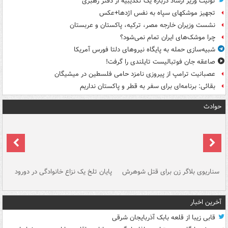
توئیت وزیر ارشاد درباره یک تکذیبیه از دفتر رهبری
تجهیز موشکهای سپاه به نفس اژدها+عکس
نشست وزیران خارجه مصر، ترکیه، پاکستان و عربستان
چرا موشک‌های ایران تمام نمی‌شود؟
شبیه‌سازی حمله به پایگاه نیروهای دلتا فورس آمریکا
صاعقه جان فوتبالیست تایلندی را گرفت!
عصبانیت ترامپ از پیروزی نامزد حامی فلسطین در میشیگان
بقائی: برنامه‌ای برای سفر به قطر و پاکستان نداریم
حوادث
سناریوی بلاگر زن برای قتل شوهرش
پایان تلخ یک نزاع خانوادگی در دورود
و 
آخرین اخبار
قابی زیبا از قلعه بابک آذربایجان شرقی