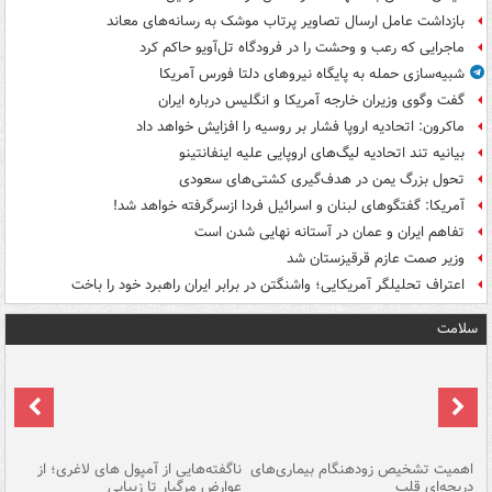
بازداشت عامل ارسال تصاویر پرتاب موشک به رسانه‌های معاند
ماجرایی که رعب و وحشت را در فرودگاه تل‌آویو حاکم کرد
شبیه‌سازی حمله به پایگاه نیروهای دلتا فورس آمریکا
گفت وگوی وزیران خارجه آمریکا و انگلیس درباره ایران
ماکرون: اتحادیه اروپا فشار بر روسیه را افزایش خواهد داد
بیانیه تند اتحادیه لیگ‌های اروپایی علیه اینفانتینو
تحول بزرگ یمن در هدف‌گیری کشتی‌های سعودی
آمریکا: گفتگوهای لبنان و اسرائیل فردا ازسرگرفته خواهد شد!
تفاهم ایران و عمان در آستانه نهایی شدن است
وزیر صمت عازم قرقیزستان شد
اعتراف تحلیلگر آمریکایی؛ واشنگتن در برابر ایران راهبرد خود را باخت
سلامت
اهمیت تشخیص زودهنگام بیماری‌های
ناگفته‌هایی از آمپول های لاغری؛ از
دریچه‌ای قلب
عوارض مرگبار تا زیبایی
تا