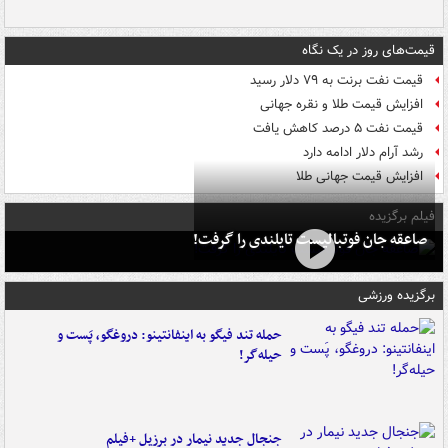
قیمت‌های روز در یک نگاه
قیمت نفت برنت به ۷۹ دلار رسید
افزایش قیمت طلا و نقره جهانی
قیمت نفت ۵ درصد کاهش یافت
رشد آرام دلار ادامه دارد
افزایش قیمت جهانی طلا
فیلم برگزیده
صاعقه جان فوتبالیست تایلندی را گرفت!
برگزیده ورزشی
حمله تند فیگو به اینفانتینو: دروغگو، پَست‌ و
حیله‌گر!
جنجال جدید نیمار در برزیل +فیلم