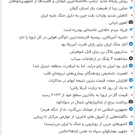
ریزش پایگاه جدید ترامپ بافاصله‌گیری جوانان و اقلیت‌ها از جمهوری‌خواهان
نمایی زیبا از طبیعت بکر استان گیلان
کاهش شدید واردات نفت چین به دلیل جنگ علیه ایران
آهوی ایرانی
فریاد مردم «فدایی خامنه‌ای بودن» است
نشریه آمریکایی: روسیه قدرتمندترین ناوگان هوایی در کل اروپا را دارد
آغاز جنگ ایران برای پایان قدرت آمریکا بود
سناریوی بلاگر زن برای قتل شوهرش
مشاهده ۴ پلنگ در ارتفاعات میناب
قرار بود ایران به زانو درآید، اما به ابرقدرت منطقه تبدیل شد!
اهمیت تشخیص زودهنگام بیماری‌های دریچه‌ای قلب
افزایش مجدد قیمت بنزین نتیجه ابهام در مذاکرات
به یاد آن روز که به زیارت کربلا رفتی!
قیمت گاز در اروپا به بالاترین سطح خود از ۲۰۲۳ رسید
برداشت برنج از شالیزارهای شمال در سوادکوه
جمهوری اسلامی نه از موشک می‌گذرد، نه از تنگه هرمز!
ناگفته‌هایی از آمپول های لاغری؛ از عوارض مرگبار تا زیبایی
کشورهای عربی از رویارویی و جنگ با ایران می‌ترسند!
تجهیز موشکهای سپاه به نفس اژدها+عکس