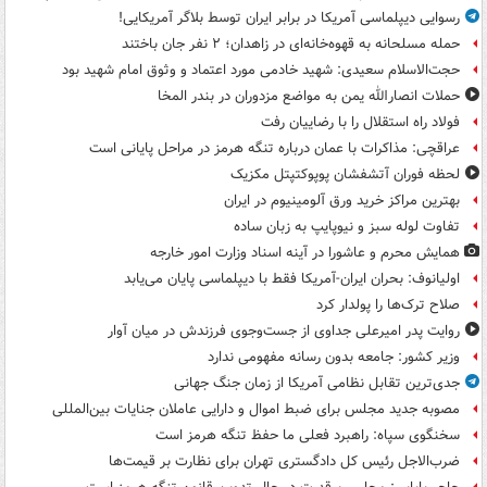
رسوایی دیپلماسی آمریکا در برابر ایران توسط بلاگر آمریکایی!
حمله مسلحانه به قهوه‌خانه‌ای در زاهدان؛ ۲ نفر جان باختند
حجت‌الاسلام سعیدی: شهید خادمی مورد اعتماد و وثوق امام شهید بود
حملات انصارالله یمن به مواضع مزدوران در بندر المخا
فولاد راه استقلال را با رضاییان رفت
عراقچی: مذاکرات با عمان درباره تنگه هرمز در مراحل پایانی است
لحظه فوران آتشفشان پوپوکتپتل مکزیک
بهترین مراکز خرید ورق آلومینیوم در ایران
تفاوت لوله سبز و نیوپایپ به زبان ساده
همایش محرم و عاشورا در آینه اسناد وزارت امور خارجه
اولیانوف: بحران ایران-آمریکا فقط با دیپلماسی پایان می‌یابد
صلاح ترک‌ها را پولدار کرد
روایت پدر امیرعلی جداوی از جست‌وجوی فرزندش در میان آوار
وزیر کشور: جامعه بدون رسانه مفهومی ندارد
جدی‌ترین تقابل نظامی آمریکا از زمان جنگ جهانی
مصوبه جدید مجلس برای ضبط اموال و دارایی عاملان جنایات بین‌المللی
سخنگوی سپاه: راهبرد فعلی ما حفظ تنگه هرمز است
ضرب‌الاجل رئیس کل دادگستری تهران برای نظارت بر قیمت‌ها