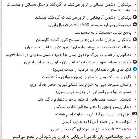
پزشکیان: دشمن کسانی را ترور می‌کنند که گره‌گشا و حلال مسائل و مشکلات
جامعه ما هستند
پزشکیان: دشمن آدم‌هایی را ترور می‌کند که گره‌گشا هستند
توضیحاتی درباره سیستم Van VAR در فوتبال ایران
پاسخ نهایی حسین‌نژاد به پرسپولیس
پزشکیان: برادران ما در نیروهای مسلح کاری کردند کارستان
مخالفت نتانیاهو با طرح ۱۵ ماده ای غزه و تکرار لفاظی علیه ایران
تصاویری از عملیات بزرگ و دقیق یمنی ها علیه دشمن سعودی در المخا+فیلم
حمله وحشیانه صهیونیست به یک فعال زن خارجی در کرانه باختری
گلایه‌های رای دهندگان به ترامپ از قیمت بنزین!
گاردین: حملات یمن نخستین آزمون «توافق مکه» است
واکنش علیرضا دبیر به اخراج یک کشتی‌گیر به خاطر اضافه وزن
عملیات تهاجمی اسرائیل در جنوب غربی سوریه
نخستین جلسه مدیرعامل تراکتور با جواد نکونام برگزار شد
دیدار رییس جمهور با رهبر معظم انقلاب اسلامی
اعزام زائر اولی‌های آبادانی به زیارت امام هشتم
شهادت جانباز حمله آمریکا به جنوب کرمان
کشف ۳۳ قبضه سلاح در مرزهای آذربایجان غربی
امیر جهانشاهی: پای نظامی آمریکایی به ایران باز شود آن را قطع می‌کنیم