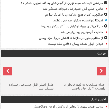
سرکشی فرمانده سپاه تهران از گردان‌های پدافند هوایی لشکر ۲۷
عامل اصلی قتل حمیدرضا رجب‌زاده دستگیر شد
عراقچی: اکنون هیچ مذاکره‌ای با آمریکا نداریم
آمریکا نتوانست؛ دیگران هم نمی توانند
سرنگون‌کردن پهپاد اوکراینی با آتش رگبار روس‌ها
هافبک آلومینیوم پرسپولیسی شد
از مظلوم‌نمایی براندازها تا افشای دروغ مراد ویسی
فیدان: ایران هدف پیمان دفاعی مکه نیست
حوادث
حمله مسلحانه به قهوه‌خانه‌ای در
عامل اصلی قتل حمیدرضا رجب‌زاده
گر
زاهدان؛ ۲ نفر جان باختند
دستگیر شد
نا
آخرین اخبار
روایت فرزند شهید لاریجانی از واکنش او به ردصلاحیتش