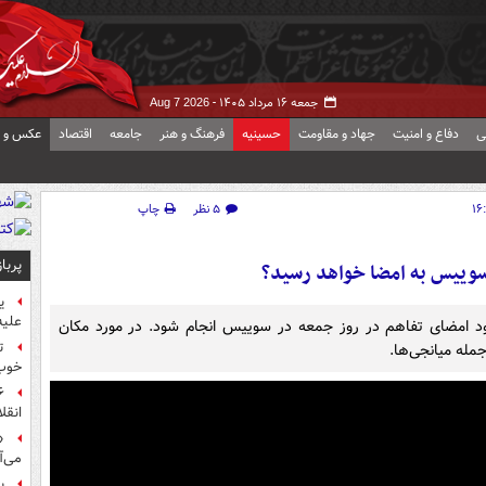
جمعه ۱۶ مرداد ۱۴۰۵ -
Aug 7 2026
ی
دفاع و امنیت
جهاد و مقاومت
حسینیه
فرهنگ و هنر
جامعه
اقتصاد
عکس و ف
۵ نظر
چاپ
پربا
 سوییس به امضا خواهد رسید؟
ی
علیه
د امضای تفاهم در روز جمعه در سوییس انجام شود. در مورد مکان
ت
مله میانجی‌ها.
خوب
انقل
«
می‌آ
پ