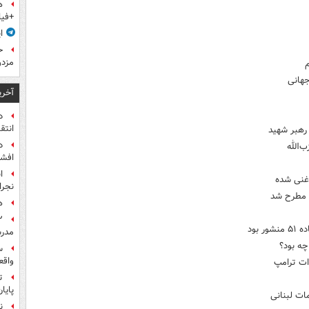
ه
+فیل
ا
ح
مزدو
م
جهانی
آخری
د
انتق
رهبر شهید
د
‌الله
افشا
ا
 غنی شده
نجرا
ن مطرح شد
ه
بود
مدرس
چه بود؟
س
واقع
ات ترامپ
ت
پایا
ات لبنانی
ن