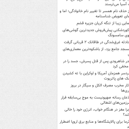
آسیا می‌ترسند
ز حذف نام همسر تا تغییر نام خانوادگی؛ اما و
ای تعویض شناسنامه
مایی زیبا از تنگه کریان جزیره قشم
کوردشکنی پیش‌فروش جدیدترین گوشی‌های
وی سامسونگ
ادثه غرق‌شدگی در طاقانک ۲ قربانی گرفت
سجد جامع یزد، از باشکوه‌ترین معماری‌های
در شاهرودی پس از قتل پسرش، جسد را در
مخفی کرد
ردسر همزمان آمریکا و اوکراین با ته کشیدن
ک های پاتریوت
ثار مخرب مصرف الکل و سیگار در بروز
ری‌ها
ذعان رسانه صهیونیست به موج بی‌سابقه فرار
رزمین‌های اشغالی
را مغز در هنگام خواب، انرژی خود را خالی
ند؟
رما برای پالایشگاه‌ها و منابع برق اروپا اضطرار
د