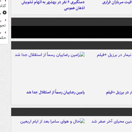
ا
فیت سربازان فراری
دستگیری ۶ نفر در بهشهر به اتهام تشویش
گذا
اذهان عمومی
ب
ر
تحو
م
حکم 
 در برزیل +فیلم
رامین رضاییان رسماً از استقلال جدا شد