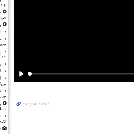
چاه 
خ
می‌ک
ب
ا
ت
صورت
ر
۱۰۰میلیون تومان!
و
آ
آ
Play
می‌گ
ک
صادر
پ
تسلی
ن
تفرق
ح