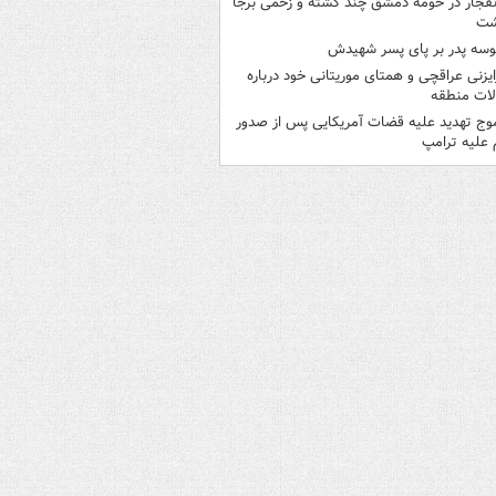
نفجار در حومه دمشق چند کشته و زخمی برجا
شت
وسه‌ پدر بر پای پسر شهیدش
ایزنی عراقچی و همتای موریتانی خود درباره
لات منطقه
وج تهدید علیه قضات آمریکایی پس از صدور
علیه ترامپ