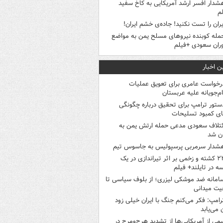
شدار افسر ارشد آمریکایی به کاخ سفید
م
یران را تست نکنید! جاده‌ی خشم ایران!
مله کوبنده نیروهای مسلح یمن به مواضع
ران سعودی +فیلم
ن اخبار
رخواست عامری برای تعویق عملیات
ام‌جویانه علیه عربستان
ستور ترامپ برای تحقیق درباره چگونگی
ی کمبود تسلیحات
ئتلاف سعودی مدعی حمله ارتش یمن به
ن شد
شدار سرمربی پرسپولیس به جاسوس تیم
۲۲ کشته و زخمی بر اثر تیراندازی در یک
ه در تایلند+ فیلم
امانه ضد موشکی لیزری؛ از بلوف سیاسی تا
یت میدانی
رامپ: فکر می‌کنم جنگ با ایران خیلی زود
ن می‌یابد
یمی از آمریکایی‌ها از تشدید هرج‌ومرج در