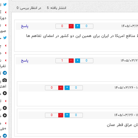
ا
انتشار یافته: 5
در انتظار بررسی: 0
آ
دورا
ت
پاسخ
0
0
صورت
نافع امریکا در ایران برای همین این دو کشور در امضای تفاهم ها
ح
چ
د
ن
پاسخ
1
0
تفرق
ک
پ
اهتز
۱۰:۴
0
0
م
ا
ر
۱۳:۵
ش
0
0
ه
ن عراق قطر عمان
+فیل
م