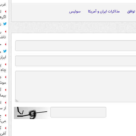
غرب 
توافق
مذاکرات ایران و آمریکا
سوئیس
ا
اگره
ن
ر
تاش
ح
م
ایران
پ
چاه 
د
موش
آ
بیما
ا
از س
چ
می‌ک
گ
آفری