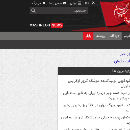
RSS
آرشیو
تماس با ما
دربارهٔ ما
MASHREGH
NEWS
یلم
دیدگاه
پیوندها
بازار
زدیدترین ها
اوه‌گویی تولیدکننده موشک کروز اوکراینی
 ایران
رامپ: همه چیز درباره ایران به طور استثنایی
 پیش می‌رود
۶ دستاورد بزرگ ایران در ۱۶۰ روز رهبری رهبر
اب
کمانِ پرنده» چینی برای شکار کروزها به ایران
ید
در شاهرودی پس از قتل پسرش، جسد را در