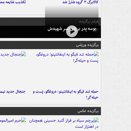
کالابرگ ۳ گروه شارژ شد
تکذیب شایعه معا
فیلم برگزیده
بوسه‌ پدر بر پای پسر شهیدش
برگزیده ورزشی
حمله تند فیگو به اینفانتینو: دروغگو، پَست‌ و
جنجال جدید نیمار
حیله‌گر!
برگزیده عکس