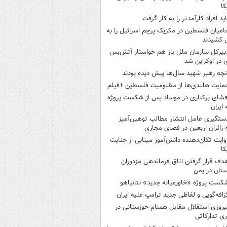
کا
اید افراد کارآمدتر را به کار گرفت
امیان فلسطین در مکزیک پرچم اسرائیل را به
 کشیدند
بیرکل سازمان ملل باز هم خواستار آتش‌بس
 در اوکراین شد
نچه رهبر شهید سال‌ها پیش دیده بودند
مایت هلندی‌ها از مظلومیت فلسطین +فیلم
فشای برکناری در موساد پس از شکست پروژه
 ایران
ستگیری عامل انتشار مطالب توهین‌آمیز
 زائران اربعین در فضای مجازی
وایت تکان‌دهنده دانش‌آموز مینابی از جنایت
کا
دف قرار گرفتن اتاق‌ فرماندهی مزدوران
تان در یمن
کست پروژه «خاورمیانه جدید» نتانیاهو
زافه‌گویی و لفاظی جدید ترامپ علیه ایران
یروزی استقلال مقابل همنام خوزستانی در
ری تدارکاتی