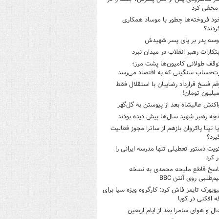
مخفی کرد
ود فروخته‌ها چطور با موساد همکاری
ردند؟
وسه‌ پدر بر پای پسر شهیدش
بتکارات رهبر انقلاب در میدان نبرد
وقف طولانی کامیون‌ها پشت مرز؛
‌حساب سنگینی که به اقتصاد می‌رسد
قم فسخ قرارداد رضاییان با استقلال فقط
اکنش عالیشاه بعد از پیوستن به گل‌گهر
نچه رهبر شهید سال‌ها پیش دیده بودند
یا تینا پاکروان بازهم از ساترا مجوز فعالیت
یرد؟
ویت دستور تعطیلی تنها مدرسه ایرانی را
 کرد
اسخ قاطع ملیحه محمدی به نسخه
م‌طلبی روی آنتن BBC
یویورک تایمز فاش کرد: کارگروه ویژه سیا برای
ه افکنی در کوبا
ال و هوای سامرا بعد از ایام اربعین