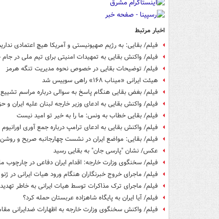
اخبار مرتبط
فیلم/ بقایی: به رژیم صهیونیستی و آمریکا هیچ اعتمادی نداری
فیلم/ واکنش بقایی به تمهیدات امنیتی برای تیم ملی در جام 
فیلم/ توضیحات بقایی در خصوص نحوه مدیریت تنگه هرمز
هیئت ایرانی «میناب ۱۶۸» راهی سوییس شد
فیلم/ بغض بقایی هنگام پاسخ به سوالی درباره مراسم تشییع 
فیلم/ واکنش بقایی به ادعای وزیر خارجه لبنان علیه ایران و حزب
فیلم/ بقایی خطاب به ونس: ما را به خیر تو امید نیست
فیلم/ واکنش بقایی به ادعای ترامپ درباره جمع آوری اورانیوم
فیلم/ بقایی: مواضع ایران در نشست چهارجانبه صریح و روش
عکس/ نشان "پارسی جان" به بقایی رسید
فیلم/ سخنگوی وزارت خارجه: اقدام ایران دفاعی در چارچوب ماده ۵۱ منشور 
فیلم/ ماجرای خروج خبرنگاران هنگام ورود هیات ایرانی در ژنو 
فیلم/ ماجرای ترک مذاکرات توسط هیات ایرانی به خاطر تهدید
فیلم/ آیا ایران به پایگاه شاهزاده عربستان حمله کرد؟
فیلم/ واکنش سخنگوی وزارت خارجه به اظهارات ضدایرانی مقام