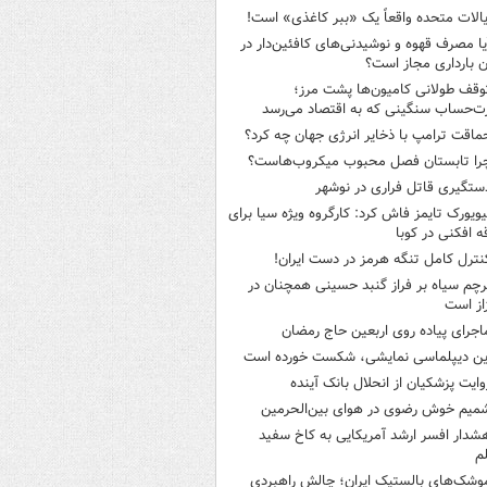
یالات متحده واقعاً یک «ببر کاغذی» است!
یا مصرف قهوه و نوشیدنی‌های کافئین‌دار در
ن بارداری مجاز است؟
وقف طولانی کامیون‌ها پشت مرز؛
‌حساب سنگینی که به اقتصاد می‌رسد
ماقت ترامپ با ذخایر انرژی جهان چه کرد؟
را تابستان فصل محبوب میکروب‌هاست؟
ستگیری قاتل فراری در نوشهر
یویورک تایمز فاش کرد: کارگروه ویژه سیا برای
ه افکنی در کوبا
نترل کامل تنگه هرمز در دست ایران!
رچم سیاه بر فراز گنبد حسینی همچنان در
از است
اجرای پیاده روی اربعین حاج رمضان
ین دیپلماسی نمایشی، شکست خورده است
وایت پزشکیان از انحلال بانک آینده
میم خوش رضوی در هوای بین‌الحرمین
شدار افسر ارشد آمریکایی به کاخ سفید
م
وشک‌های بالستیک ایران؛ چالش راهبردی