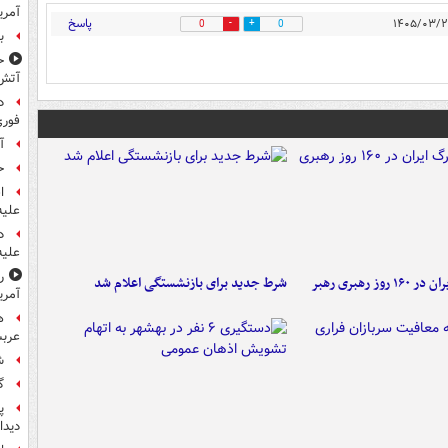
آمری
پاسخ
0
0
ب
ح
آتش
د
فوری
آ
ح
ا
علیه
د
علیه
ر
۶ دستاورد بزرگ ایران در ۱۶۰ روز رهبری رهبر
شرط جدید برای بازنشستگی اعلام شد
آمری
ه
عربس
ش
گ
پ
دیدا