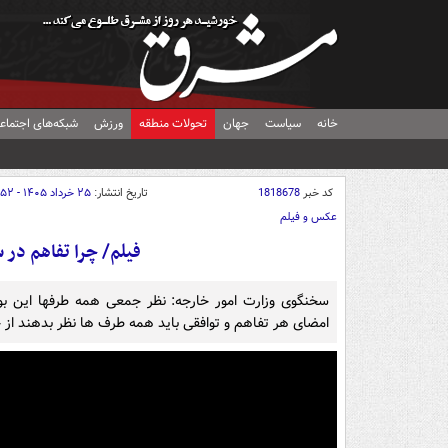
خانه
سیاست
جهان
تحولات منطقه
ورزش
شبکه‌های اجتماع
کد خبر
1818678
تاریخ انتشار:
۲۵ خرداد ۱۴۰۵ - ۱۶:۵۲
عکس و فیلم
فیلم/ چرا تفاهم در
سخنگوی وزارت امور خارجه: نظر جمعی همه طرفها این بو
امضای هر تفاهم و توافقی باید همه طرف ها نظر بدهند از ج