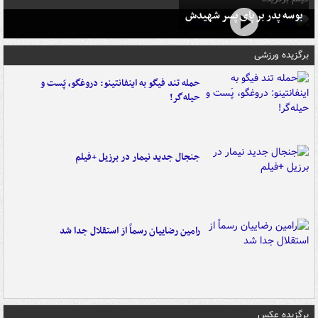
بوسه‌ پدر بر پای پسر شهیدش
برگزیده ورزشی
حمله تند فیگو به اینفانتینو: دروغگو، پَست‌ و
حیله‌گر!
جنجال جدید نیمار در برزیل +فیلم
رامین رضاییان رسماً از استقلال جدا شد
برگزیده عکس