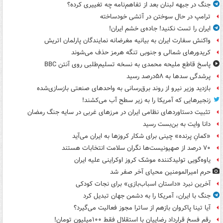
جنگ در جبهه لبنان بعد از تفاهم‌نامه چه تغییری کرده؟
ترامپ در حال سوختن در آتشی خودساخته
ایران را تست نکنید! جاده‌ی خشم ایران!
واکنش سفارت ایران به بیانیه مغرضانه نمایندگان پارلمان اتریش
کریدورهای شمالی و جنوبی تنگه هرمز حذف می‌شوند
پاسخ قاطع ملیحه محمدی به نسخه تسلیم‌طلبی روی آنتن BBC
پرشدگی سدها به ۵۸درصد رسید
بازدید وزیر نیرو از روند برق‌رسانی به واحدهای صنعتی بازسازی‌شده
زنجیرهایی که آمریکا را به زیر سطح آب می‌کشند!
تثبیت دستاوردهای نظامی ایران در مرزهای غربی در سایه جنگ رمضان
دانا وایت به بن‌بست رسید
«کمانِ پرنده» چینی برای شکار کروزها به ایران می‌آید
۷۰ درصد از صهیونیست‌ها نگران سلامت انتخابات هستند
یاوه‌گویی تولیدکننده موشک کروز اوکراینی علیه ایران
حرم امیرالمومنین محیای آخر صفر شد
آخرین نبرد «داستان اسباب‌بازی» برای نجات کودکی
جنگ با ایران، آمریکا را به دشمن جهان تبدیل کرد
آیا تینا پاکروان بازهم از ساترا مجوز فعالیت می‌گیرد؟
رقم فسخ قرارداد رضاییان با استقلال فقط ۱۰۰میلیون تومان!