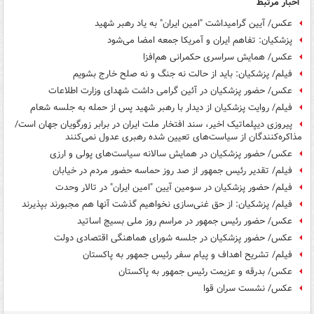
اخبار مرتبط
عکس/ آیین گرامیداشت "امین ایران" به یاد رهبر شهید
پزشکیان: تفاهم ایران و آمریکا جمعه امضا می‌شود
عکس/ همایش سراسری حکمرانی هم‌افزا
فیلم/ پزشکیان: باید از حالت نه جنگ و نه صلح خارج بشویم
عکس/ حضور پزشکیان در آئین گرامی داشت شهدای وزارت اطلاعات
فیلم/ روایت پزشکیان از دیدار با رهبر شهید پس از حمله به جلسه شعام
پیروزی دیپلماتیک اخیر، سند افتخار ملت ایران در برابر زورگویان جهان است/
مذاکره‌کنندگان از سیاست‌های تعیین شده رهبری عدول نمی‌کنند
عکس/ حضور پزشکیان در همایش سالانه سیاست‌های پولی و ارزی
فیلم/ تقدیر رئیس جمهور از صد روز حماسه حضور مردم در خیابان
فیلم/ حضور پزشکیان در سومین آیین "امین ایران" در تالار وحدت
فیلم/ پزشکیان: از حق غنی‌سازی نخواهیم گذشت آنها هم مجبورند بپذیرند
عکس/ حضور رئیس جمهور در مراسم روز ملی بسیج اساتید
عکس/ حضور پزشکیان در جلسه شورای هماهنگی اقتصادی دولت
فیلم/ تشریح اهداف و پیام سفر رئیس جمهور به پاکستان
عکس/ بدرقه و عزیمت رئیس جمهور به پاکستان
عکس/ نشست سران قوا