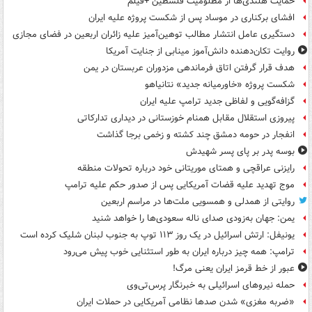
حمایت هلندی‌ها از مظلومیت فلسطین +فیلم
افشای برکناری در موساد پس از شکست پروژه علیه ایران
دستگیری عامل انتشار مطالب توهین‌آمیز علیه زائران اربعین در فضای مجازی
روایت تکان‌دهنده دانش‌آموز مینابی از جنایت آمریکا
هدف قرار گرفتن اتاق‌ فرماندهی مزدوران عربستان در یمن
شکست پروژه «خاورمیانه جدید» نتانیاهو
گزافه‌گویی و لفاظی جدید ترامپ علیه ایران
پیروزی استقلال مقابل همنام خوزستانی در دیداری تدارکاتی
انفجار در حومه دمشق چند کشته و زخمی برجا گذاشت
بوسه‌ پدر بر پای پسر شهیدش
رایزنی عراقچی و همتای موریتانی خود درباره تحولات منطقه
موج تهدید علیه قضات آمریکایی پس از صدور حکم علیه ترامپ
روایتی از همدلی و همسویی ملت‌ها در مراسم اربعین
یمن: جهان به‌زودی صدای ناله سعودی‌ها را خواهد شنید
یونیفل: ارتش اسرائیل در یک روز ۱۱۳ توپ به جنوب لبنان شلیک کرده است
ترامپ: همه چیز درباره ایران به طور استثنایی خوب پیش می‌رود
عبور از خط قرمز ایران یعنی مرگ!
حمله نیروهای اسرائیلی به خبرنگار پرس‌تی‌وی
«ضربه مغزی» شدن صدها نظامی آمریکایی در حملات ایران