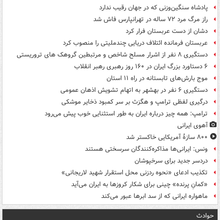
پادشاه سنگین‌وزنی که در جهان رقیب ندارد
راز مرگ مرد ۷۲ ساله در تهرانپارس فاش شد
دشان از دست عربستان فرار کرد
عربستان فرمانده ائتلاف دریایی چندملیتی را منصوب کرد
دستگیری ۸ نفر از اشرار مسلح شاخص و مرتبطین گروهک های تروریستی
۶ دستاورد بزرگ ایران در ۱۶۰ روز رهبری رهبر انقلاب
موج بارش‌های تابستانه در راه ۱۱ استان
دستگیری ۶ نفر در بهشهر به اتهام تشویش اذهان عمومی
درگیری لفظی ترامپ و هگزث بر سر کمبود ذخایر موشکی
ترامپ: همه چیز درباره ایران به طور استثنایی خوب پیش می‌رود
آهوی ایرانی
۸۰۰ سازۀ آمریکایی خاکستر شد
ونس: ایرانی‌ها مذاکره‌کنندگان سرسختی هستند
دردسر جدید برای سرخپوشان
تکذیب ادعای «نحوه ردزنی محل استقرار شهید لاریجانی»
«کمانِ پرنده» چینی برای شکار کروزها به ایران می‌آید
ماهواره ایرانی که از سد ابرها عبور می‌کند
حوادث