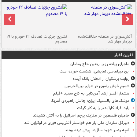
تصادف مرگبار در محور اهواز–شوش ۲
آتش‌سوزی در منطقه حفاظت‌شده
تشریح جزئیات تصادف ۱۲ خودرو با ۱۹
پا
دیزمار مهار شد
مصدوم
آخرین اخبار
ماجرای پیاده روی اربعین حاج رمضان
این دیپلماسی نمایشی، شکست خورده است
روایت پزشکیان از انحلال بانک آینده
شمیم خوش رضوی در هوای بین‌الحرمین
هشدار افسر ارشد آمریکایی به کاخ سفید +فیلم
موشک‌های بالستیک ایران؛ چالش راهبردی آمریکا
باید افراد کارآمدتر را به کار گرفت
حامیان فلسطین در مکزیک پرچم اسرائیل را به آتش کشیدند
دبیرکل سازمان ملل باز هم خواستار آتش‌بس فوری در اوکراین شد
آنچه رهبر شهید سال‌ها پیش دیده بودند