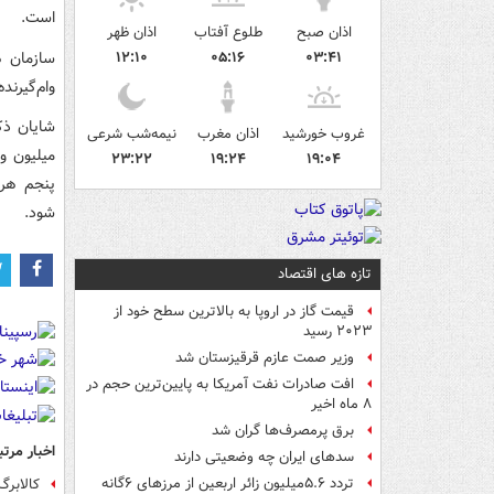
است.
اذان صبح
طلوع آفتاب
اذان ظهر
سازمان ه
۱۲:۱۰
۰۵:۱۶
۰۳:۴۱
وام‌گیرن
غروب خورشید
اذان مغرب
نیمه‌شب شرعی
۲۳:۲۲
۱۹:۲۴
۱۹:۰۴
شود.
تازه های اقتصاد
قیمت گاز در اروپا به بالاترین سطح خود از
۲۰۲۳ رسید
وزیر صمت عازم قرقیزستان شد
افت صادرات نفت آمریکا به پایین‌ترین حجم در
۸ ماه اخیر
برق پرمصرف‌ها گران شد
اخبار مرتب
سدهای ایران چه وضعیتی دارند
تردد ۵.۶میلیون زائر اربعین از مرزهای ۶گانه
کالابرگ