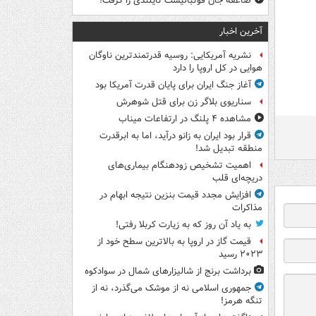
صاعقه جان فوتبالیست تایلندی را گرفت!
آخرین اخبار
نشریه آمریکایی: روسیه قدرتمندترین ناوگان
هوایی در کل اروپا را دارد
آغاز جنگ ایران برای پایان قدرت آمریکا بود
سناریوی بلاگر زن برای قتل شوهرش
مشاهده ۴ پلنگ در ارتفاعات میناب
قرار بود ایران به زانو درآید، اما به ابرقدرت
منطقه تبدیل شد!
اهمیت تشخیص زودهنگام بیماری‌های
دریچه‌ای قلب
افزایش مجدد قیمت بنزین نتیجه ابهام در
مذاکرات
به یاد آن روز که به زیارت کربلا رفتی!
قیمت گاز در اروپا به بالاترین سطح خود از
۲۰۲۳ رسید
برداشت برنج از شالیزارهای شمال در سوادکوه
جمهوری اسلامی نه از موشک می‌گذرد، نه از
تنگه هرمز!