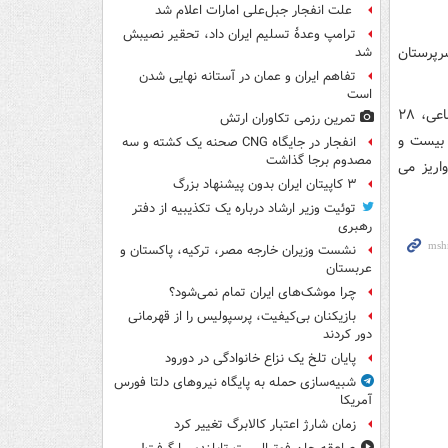
علت انفجار جبل‌علی امارات اعلام شد
ترامپ وعدۀ تسلیم ایران داد، تحقیر نصیبش
رپرستان
شد
تفاهم ایران و عمان در آستانه نهایی شدن
است
شایان ذکر است، بر اساس دهک‌بندی اعلام شده از سوی وزارت تعاون، کار و رفاه اجتماعی، ۲۸
تمرین رزمی تکاوران ارتش
نها بیست و
انفجار در جایگاه CNG صحنه یک کشته و سه
مصدوم برجا گذاشت
راسر کشور واریز می
۳ کاپیتان ایران بدون پیشنهاد بزرگ
توئیت وزیر ارشاد درباره یک تکذیبیه از دفتر
رهبری
نشست وزیران خارجه مصر، ترکیه، پاکستان و
عربستان
چرا موشک‌های ایران تمام نمی‌شود؟
بازیکنان بی‌کیفیت، پرسپولیس را از قهرمانی
دور کردند
پایان تلخ یک نزاع خانوادگی در دورود
شبیه‌سازی حمله به پایگاه نیروهای دلتا فورس
آمریکا
زمان شارژ اعتبار کالابرگ تغییر کرد