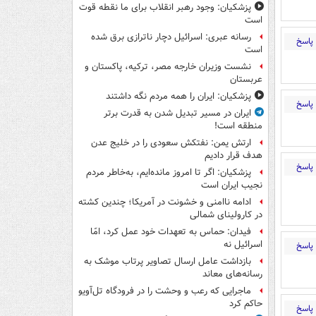
پزشکیان: وجود رهبر انقلاب برای ما نقطه قوت
است
رسانه عبری: اسرائیل دچار ناترازی برق شده
پاسخ
است
نشست وزیران خارجه مصر، ترکیه، پاکستان و
عربستان
پزشکیان: ایران را همه مردم نگه داشتند
پاسخ
ایران در مسیر تبدیل شدن به قدرت برتر
منطقه است!
ارتش یمن: نفتکش سعودی را در خلیج عدن
هدف قرار دادیم
پاسخ
پزشکیان: اگر تا امروز مانده‌ایم، به‌خاطر مردم
نجیب ایران است
ادامه ناامنی و خشونت در آمریکا؛ چندین کشته
در کارولینای شمالی
فیدان: حماس به تعهدات خود عمل کرد، امّا
اسرائیل نه
پاسخ
بازداشت عامل ارسال تصاویر پرتاب موشک به
رسانه‌های معاند
ماجرایی که رعب و وحشت را در فرودگاه تل‌آویو
حاکم کرد
پاسخ