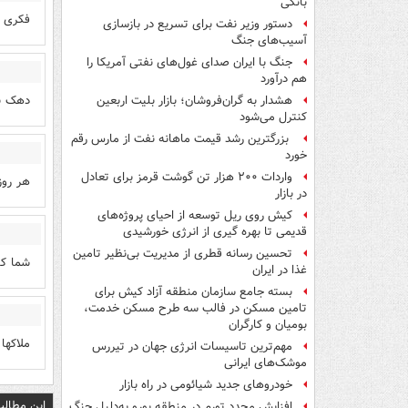
بانکی
فکری ه
دستور وزیر نفت برای تسریع در بازسازی
آسیب‌های جنگ
جنگ با ایران صدای غول‌های نفتی آمریکا را
هم درآورد
دهک بن
هشدار به گران‌فروشان؛ بازار بلیت اربعین
کنترل می‌شود
بزرگترین رشد قیمت ماهانه نفت از مارس رقم
خورد
واردات ۲۰۰ هزار تن گوشت قرمز برای تعادل
هر روز
در بازار
کیش روی ریل توسعه از احیای پروژه‌های
قدیمی تا بهره گیری از انرژی خورشیدی
تحسین رسانه قطری از مدیریت بی‌نظیر تامین
شما کا
غذا در ایران
بسته جامع سازمان منطقه آزاد کیش برای
تامین مسکن در فالب سه طرح مسکن خدمت،
بومیان و کارگران
ملاکها
مهم‌ترین تاسیسات انرژی جهان در تیررس
موشک‌های ایرانی
خودروهای جدید شیائومی در راه بازار
این مطالب
افزایش مجدد تورم در منطقه یورو به‌دلیل جنگ