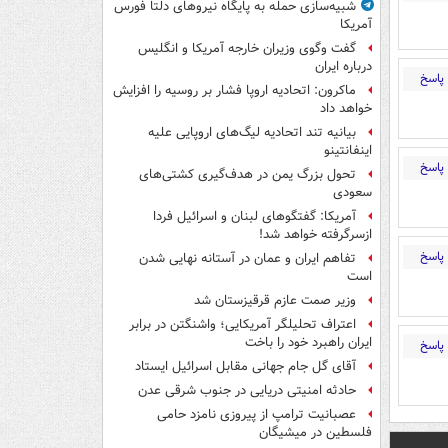
شبیه‌سازی حمله به پایگاه نیروهای دلتا فورس
آمریکا
گفت وگوی وزیران خارجه آمریکا و انگلیس
درباره ایران
پاسخ
ماکرون: اتحادیه اروپا فشار بر روسیه را افزایش
خواهد داد
بیانیه تند اتحادیه لیگ‌های اروپایی علیه
اینفانتینو
پاسخ
تحول بزرگ یمن در هدف‌گیری کشتی‌های
سعودی
آمریکا: گفتگوهای لبنان و اسرائیل فردا
ازسرگرفته خواهد شد!
پاسخ
تفاهم ایران و عمان در آستانه نهایی شدن
است
وزیر صمت عازم قرقیزستان شد
اعتراف تحلیلگر آمریکایی؛ واشنگتن در برابر
ایران راهبرد خود را باخت
پاسخ
آقای گل جام جهانی مقابل اسرائیل ایستاد
حادثه امنیتی دریایی در جنوب شرقی عدن
عصبانیت ترامپ از پیروزی نامزد حامی
فلسطین در میشیگان