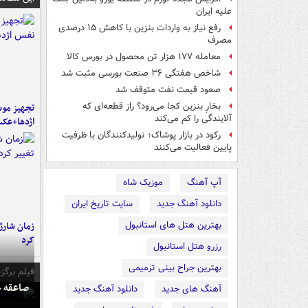
علیه ایران
رفع نیاز به واردات بنزین با کاهش ۱۵ درصدی
مصرف
معامله ۱۷۷ هزار تن محصول در بورس کالا
شاخص‌ هفتگی ۳۶ صنعت بورسی مثبت شد
صعود قیمت نفت متوقف شد
بخارِ بنزین کجا می‌رود؟ راز قطعه‌ای که
تجهیز موش
آلایندگی را کم می‌کند
اژدها+عک
رکود در بازار پوشاک؛ تولیدکنندگان با ظرفیت
پایین فعالیت می‌کنند
آپ آهنگ
موزیک شاه
دانلود آهنگ جدید
سایت تاریخ ایران
بهترین هتل های استانبول
زمان شارژ 
کرد
رزرو هتل استانبول
بهترین جراح بینی ترمیمی
فیلم برگزی
صاعقه ج
آهنگ های جدید
دانلود آهنگ جدید