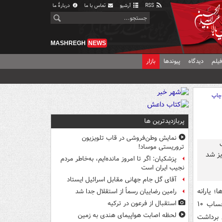
RSS
آرشیو
تماس با ما
دربارهٔ ما
MASHREGH
NEWS
یلم
دیدگاه
پیوندها
بازار
چاپ
پربازدیدترین ها
نمایش وطن‌فروشی در قاب تلویزیون
تروریستی موساد!
پزشکیان: اگر تا امروز مانده‌ایم، به‌خاطر مردم
نجیب ایران است
آقای گل جام جهانی مقابل اسرائیل ایستاد
؛ یارانه
رامین رضاییان رسماً از استقلال جدا شد
مرحله ۱۸۴ مربوط به خرداد ماه سال جاری به مبلغ ۱۱۲ هزار و ۶۷۵ میلیارد ریال بحساب ۱۰
استقبال از فرعون در ترکیه
لحظه اصابت هواپیمای هندی به زمین
ابل برداشت