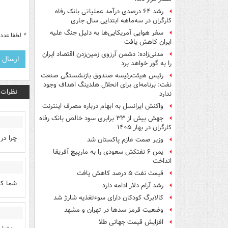
رشد ۶۴ درصدی درآمد عملیاتی بانک رفاه
کارگران در سه‌ماهه ابتدایی سال جاری
سفر هوایی آمریکایی‌ها به دلیل جنگ علیه
*
لطفا عدد م
ایران کاهش یافت
مدنی‌زاده: دشمن آرزوی زمین‌زدن اقتصاد ایران
را به گور خواهد برد
رئیس هیئت‌رئیسه صندوق بازنشستگی صنعت
نفت: برنامه‌ای برای انحلال هلدینگ اهداف وجود
نظرات
ندارد
واکنش ایرانسل به ابهام درباره مصرف اینترنت
جهش بیش از ۳۳ برابری سود خالص بانک رفاه
کارگران در بهار ۱۴۰۵
چرا درو
وزیر صمت عازم پاکستان شد
یمن ۶ نفتکش سعودی را به مارپیچ آفریقا
انداخت
قیمت نفت ۵ درصد کاهش یافت
شما کا
رشد آرام دلار ادامه دارد
کالابرگ کودکان دارای سوءتغذیه شارژ شد
وضعیت قرمز سدها در تهران و مشهد
افزایش قیمت جهانی طلا