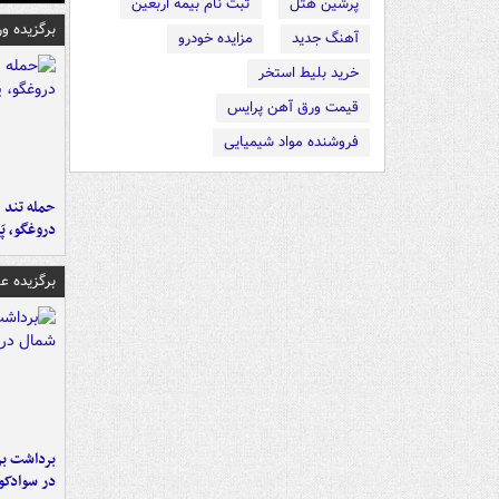
پرشین هتل
ثبت نام بیمه اربعین
برگزیده و
آهنگ جدید
مزایده خودرو
خرید بلیط استخر
قیمت ورق آهن پرایس
فروشنده مواد شیمیایی
حمله تند ف
دروغگو، پَ
برگزیده 
برداشت بر
در سوادکو