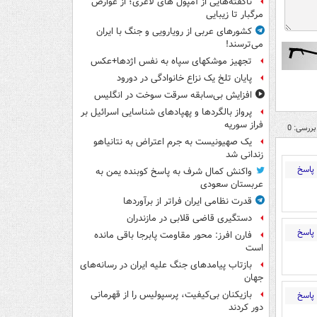
ناگفته‌هایی از آمپول های لاغری؛ از عوارض
مرگبار تا زیبایی
کشورهای عربی از رویارویی و جنگ با ایران
می‌ترسند!
تجهیز موشکهای سپاه به نفس اژدها+عکس
پایان تلخ یک نزاع خانوادگی در دورود
افزایش بی‌سابقه سرقت سوخت در انگلیس
پرواز بالگردها و پهپادهای شناسایی اسرائیل بر
فراز سوریه
بررسی: 0
یک صهیونیست به جرم اعتراض به نتانیاهو
زندانی شد
پاسخ
واکنش کمال شرف به پاسخ کوبنده یمن به
عربستان سعودی
قدرت نظامی ایران فراتر از برآوردها
دستگیری قاضی قلابی در مازندران
پاسخ
فارن افرز: محور مقاومت پابرجا باقی مانده
است
بازتاب پیامدهای جنگ علیه ایران در رسانه‌های
جهان
بازیکنان بی‌کیفیت، پرسپولیس را از قهرمانی
پاسخ
دور کردند