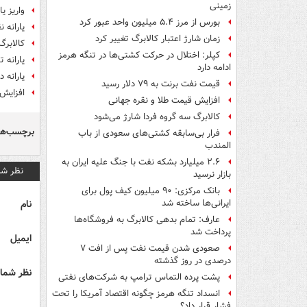
زمینی
واریز یارانه خرداد
بورس از مرز ۵.۴ میلیون واحد عبور کرد
یارانه 
زمان شارژ اعتبار کالابرگ تغییر کرد
کالابرگ دهک‌
کپلر: اختلال در حرکت کشتی‌ها در تنگه هرمز
یارانه 
ادامه دارد
یارانه 
قیمت نفت برنت به ۷۹ دلار رسید
افزایش ۱۴۲هزار نفری یارانه بگیران دهک ۴ تا ۹ با هزینه ۴۲ م
افزایش قیمت طلا و نقره جهانی
کالابرگ سه گروه فردا شارژ می‌شود
برچسب‌ها
فرار بی‌سابقه کشتی‌های سعودی از باب
المندب
۲.۶ میلیارد بشکه نفت با جنگ علیه ایران به
نظر شم
بازار نرسید
بانک مرکزی: ۹۰ میلیون کیف پول برای
نام
ایرانی‌ها ساخته شد
عارف: تمام بدهی کالابرگ به فروشگاه‌ها
پرداخت شد
ایمیل
صعودی شدن قیمت نفت پس از افت ۷
درصدی در روز گذشته
نظر شما 
پشت پرده التماس ترامپ به شرکت‌های نفتی
انسداد تنگه هرمز چگونه اقتصاد آمریکا را تحت
فشار قرار داد؟