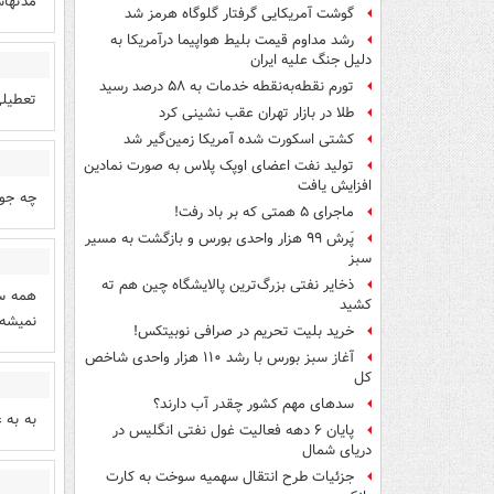
مدتهاس
گوشت آمریکایی گرفتار گلوگاه هرمز شد
رشد مداوم قیمت بلیط هواپیما درآمریکا به
دلیل جنگ علیه ایران
تورم نقطه‌به‌نقطه خدمات به ۵۸ درصد رسید
تعطیلی
طلا در بازار تهران عقب نشینی کرد
کشتی اسکورت شده آمریکا زمین‌گیر شد
تولید نفت اعضای اوپک پلاس به صورت نمادین
افزایش یافت
چه جور
ماجرای ۵ همتی که بر باد رفت!
پَرش ۹۹ هزار واحدی بورس و بازگشت به مسیر
سبز
ذخایر نفتی بزرگ‌ترین پالایشگاه چین هم ته
همه سا
کشید
نمیشه 
خرید بلیت تحریم در صرافی نوبیتکس!
آغاز سبز بورس با رشد ۱۱۰ هزار واحدی شاخص
کل
سدهای مهم کشور چقدر آب دارند؟
به به 
پایان ۶ دهه فعالیت غول نفتی انگلیس در
دریای شمال
جزئیات طرح انتقال سهمیه سوخت به کارت