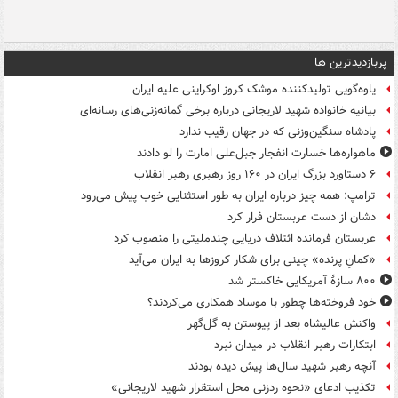
پربازدیدترین ها
یاوه‌گویی تولیدکننده موشک کروز اوکراینی علیه ایران
بیانیه خانواده شهید لاریجانی درباره برخی گمانه‌زنی‌های رسانه‌ای
پادشاه سنگین‌وزنی که در جهان رقیب ندارد
ماهواره‌ها خسارت انفجار جبل‌علی امارت را لو دادند
۶ دستاورد بزرگ ایران در ۱۶۰ روز رهبری رهبر انقلاب
ترامپ: همه چیز درباره ایران به طور استثنایی خوب پیش می‌رود
دشان از دست عربستان فرار کرد
عربستان فرمانده ائتلاف دریایی چندملیتی را منصوب کرد
«کمانِ پرنده» چینی برای شکار کروزها به ایران می‌آید
۸۰۰ سازۀ آمریکایی خاکستر شد
خود فروخته‌ها چطور با موساد همکاری می‌کردند؟
واکنش عالیشاه بعد از پیوستن به گل‌گهر
ابتکارات رهبر انقلاب در میدان نبرد
آنچه رهبر شهید سال‌ها پیش دیده بودند
تکذیب ادعای «نحوه ردزنی محل استقرار شهید لاریجانی»