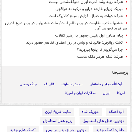
عارف: روند رشد قدرت ایران متوقف‌شدنی نیست
تبریک وزرای خارجه عراق و ترکیه به عراقچی
عارف: دولت به دنبال افزایش مبلغ کالابرگ است
عاشورا مکتب مقاومت در برابر ظلم است/ ملت عاشورایی در برابر هیچ قدرتی
سر فرود نخواهد آورد
پیام معاون اول رئیس جمهور به رهبر انقلاب
تخت روانچی: قالیباف و ونس در روز امضای تفاهم حضور دارند
چرا می‌گوییم تا اینجا پیروزیم؟
عارف: تنگه هرمز ملک ماست
برچسب‌ها
آیت‌الله مجتبی خامنه‌ای
محمدرضا عارف
قالیباف
جنگ رمضان
آمریکا
ایران
مذاکرات ایران و آمریکا
آپ آهنگ
موزیک شاه
سایت تاریخ ایران
بهترین هتل های استانبول
رزرو هتل استانبول
دانلود آهنگ جدید
بهترین جراح بینی ترمیمی
آهنگ های جدید