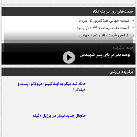
قیمت‌های روز در یک نگاه
قیمت جهانی طلا امروز ۱۵ مرداد
قیمت نفت برنت به ۷۹ دلار رسید
افزایش قیمت طلا و نقره جهانی
فیلم برگزیده
بوسه‌ پدر بر پای پسر شهیدش
برگزیده ورزشی
حمله تند فیگو به اینفانتینو: دروغگو، پَست‌ و
حیله‌گر!
جنجال جدید نیمار در برزیل +فیلم