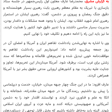
به گزارش مشرق
، محمدرضا عارف معاون اول رئیس‌جمهور در جلسه ستاد
بازسازی با تبریک به مقام معظم رهبری بابت رهبری بسیار هوشمندانه و
دقیق جنگ رمضان و پیروزی بر دشمن، گفت: رهبری ایشان در استمرار
رهبری امام شهید انقلاب بود. ایشان با وجود همه مشکلات و داغدار بودن،
مدیریت بسیار مناسبی داشتند و با تدبیر دقیق خود کشور را هدایت کردند.
ما نیز باید این راه را ادامه دهیم و تکلیف خود را نهایی کنیم.
وی با اشاره به نهایی‌شدن یادداشت تفاهم ایران و آمریکا و امضای آن در
روز جمعه پیش‌رو، ادامه داد: امیدواریم این یادداشت تفاهم به
موافقت‌نامه خوبی تبدیل شده و تحریم‌های ظالمانه و محاصره‌ها که سند
زشتی برای غرب است، برطرف شود. آمریکا میدان‌دار این تحریم‌ها، تجاوز و
جنایت علیه بشریت بود و کشورهای اروپایی مدعی حقوق بشر نیز با آمریکا
همراهی کردند.
عارف افزود: ما در این جنگ چهار جبهه میدان، خیابان، خدمت و دیپلماسی
را پیش رو داشتیم. رزمندگان ما در جبهه میدان مقتدرانه، شجاعانه و با
اتکا به علم و فناوری نبرد کردند و توانستند اقتدار خود را به دشمن
آمریکایی و صهیونیستی دیکته کنند و مایه عزت و آبروی ایران اسلامی
شوند. البته باید به‌خاطر داشته باشیم که بخش قابل توجهی از دستاوردهای