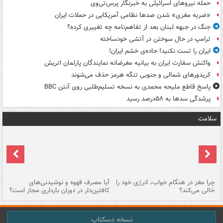
حمله نیروهای اسرائیلی به خبرنگار پرس‌تی‌وی
«ضربه مغزی» شدن صدها نظامی آمریکایی در حملات ایران
جنگ در جبهه لبنان بعد از تفاهم‌نامه چه تغییری کرده؟
ترامپ در حال سوختن در آتشی خودساخته
ایران را تست نکنید! جاده‌ی خشم ایران!
واکنش سفارت ایران به بیانیه مغرضانه نمایندگان پارلمان اتریش
کریدورهای شمالی و جنوبی تنگه هرمز حذف می‌شوند
پاسخ قاطع ملیحه محمدی به نسخه تسلیم‌طلبی روی آنتن BBC
پرشدگی سدها به ۵۸درصد رسید
سلامت
ت
چرا مغز در هنگام خواب، انرژی خود را
آیا مصرف قهوه و نوشیدنی‌های
چر
خالی می‌کند؟
کافئین‌دار در دوران بارداری مجاز است؟
می
نسخه دسکتاپ