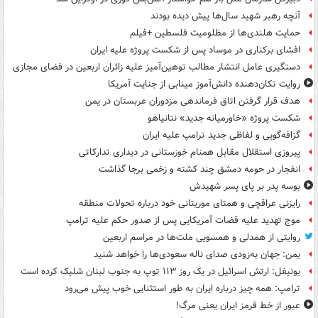
آنچه رهبر شهید سال‌ها پیش دیده بودند
حمایت هلندی‌ها از مظلومیت فلسطین +فیلم
افشای برکناری در موساد پس از شکست پروژه علیه ایران
دستگیری عامل انتشار مطالب توهین‌آمیز علیه زائران اربعین در فضای مجازی
روایت تکان‌دهنده دانش‌آموز مینابی از جنایت آمریکا
هدف قرار گرفتن اتاق‌ فرماندهی مزدوران عربستان در یمن
شکست پروژه «خاورمیانه جدید» نتانیاهو
گزافه‌گویی و لفاظی جدید ترامپ علیه ایران
پیروزی استقلال مقابل همنام خوزستانی در دیداری تدارکاتی
انفجار در حومه دمشق چند کشته و زخمی برجا گذاشت
بوسه‌ پدر بر پای پسر شهیدش
رایزنی عراقچی و همتای موریتانی خود درباره تحولات منطقه
موج تهدید علیه قضات آمریکایی پس از صدور حکم علیه ترامپ
روایتی از همدلی و همسویی ملت‌ها در مراسم اربعین
یمن: جهان به‌زودی صدای ناله سعودی‌ها را خواهد شنید
یونیفل: ارتش اسرائیل در یک روز ۱۱۳ توپ به جنوب لبنان شلیک کرده است
ترامپ: همه چیز درباره ایران به طور استثنایی خوب پیش می‌رود
عبور از خط قرمز ایران یعنی مرگ!