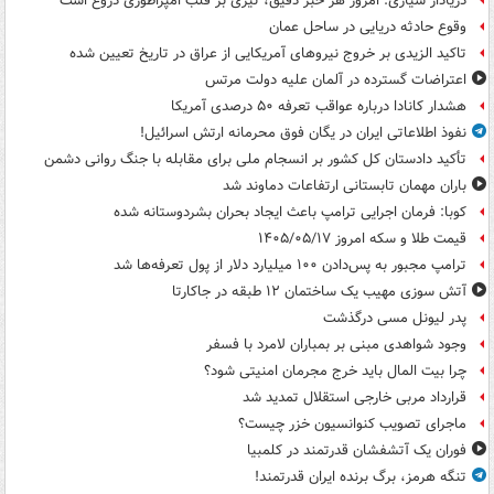
دریادار سیاری: امروز هر خبر دقیق، تیری بر قلب امپراطوری دروغ است
وقوع حادثه دریایی در ساحل عمان
تاکید الزیدی بر خروج نیروهای آمریکایی از عراق در تاریخ تعیین شده
اعتراضات گسترده در آلمان علیه دولت مرتس
هشدار کانادا درباره عواقب تعرفه ۵۰ درصدی آمریکا
نفوذ اطلاعاتی ایران در یگان فوق محرمانه ارتش اسرائیل!
تأکید دادستان کل کشور بر انسجام ملی برای مقابله با جنگ روانی دشمن
باران مهمان تابستانی ارتفاعات دماوند شد
کوبا: فرمان اجرایی ترامپ باعث ایجاد بحران بشردوستانه شده
قیمت طلا و سکه امروز ۱۴۰۵/۰۵/۱۷
ترامپ مجبور به پس‌دادن ۱۰۰ میلیارد دلار از پول تعرفه‌ها شد
آتش سوزی مهیب یک ساختمان ۱۲ طبقه در جاکارتا
پدر لیونل مسی درگذشت
وجود شواهدی مبنی بر بمباران لامرد با فسفر
چرا بیت المال باید خرج مجرمان امنیتی شود؟
قرارداد مربی خارجی استقلال تمدید شد
ماجرای تصویب کنوانسیون خزر چیست؟
فوران یک آتشفشان قدرتمند در کلمبیا
تنگه هرمز، برگ برنده ایران قدرتمند!