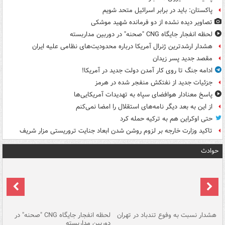
پاکستان: باید در برابر اسرائیل متحد شویم
تصاویر دیده‌ نشده از دو فرمانده شهید موشکی
لحظه انفجار جایگاه CNG "صحنه" در دوربین مداربسته
هشدار ارشدترین ژنرال آمریکا درباره محدودیت‌های نظامی علیه ایران
مقصد جدید پسر زیدان
ادامه جنگ تا روی کار آمدن دولت جدید در آمریکا!
جزئیات جدید از نفتکش منفجر شده در هرمز
پاسخ معنادار هوافضای سپاه به تهدیدات آمریکایی‌ها
از این به بعد دیگر نامه‌های استقلال را امضا نمی‌کنم
حتی اوکراین هم به ترکیه حمله کرد
تاکید وزارت خارجه بر لزوم روشن شدن ابعاد جنایت تروریستی مزار شریف
حوادث
ای
هشدار نسبت به وفوع تندباد در تهران
لحظه انفجار جایگاه CNG "صحنه" در
دس
دوربین مداربسته
ات