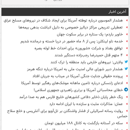
آخرین اخبار
هشدار الموسوی درباره توطئه آمریکا برای ایجاد شکاف در نیروهای مسلح عراق
تعطیلی تدریجی مراکز دیالیز خصوصی به دلیل انباشت بدهی بیمه‌ها
خاویر باردم؛ یک ستاره در برابر سکوت جهان
خدمه ناو لینکلن: پس از ۸ ماه حضور در دریا خسته و درمانده‌ شدیم
توافق بغداد و شرکت «شورون» برای احداث خط لوله بصره
۴ متهم قتل حمیدرضا رجب‌زاده دستگیر شدند
ولایتی: نیروهای خارجی باید منطقه را ترک کنند
هشدار دبیر شورای عالی امنیت ملی به امریکا درباره تنگه هرمز
پرونده حقوقی جنایت جنگی آمریکا در میناب به جریان افتاد
ادعای زلنسکی درباره تامین ماهانه موشک‌های رهگیر توسط آمریکا
خطای محاسباتی آمریکا و برتری راهبردی جمهوری اسلامی!
زنگ خطر پایان ذخایر دفاعی کشورهای خلیج فارس هم به صدا درآمد
عمان: مذاکرات مثبت و سازنده با ایران ادامه دارد
روایت رسانه اسرائیلی از فشار واشنگتن بر تل‌آویو برای آتش‌بس و خلع سلاح
حماس
سکه در آستانه بازگشت به کانال ۱۸۸ میلیون تومان