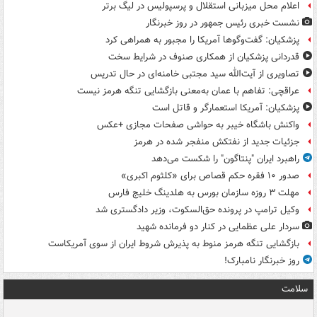
اعلام محل میزبانی استقلال و پرسپولیس در لیگ برتر
نشست خبری رئیس جمهور در روز خبرنگار
پزشکیان: گفت‌وگوها آمریکا را مجبور به همراهی کرد
قدردانی پزشکیان از همکاری صنوف در شرایط سخت
تصاویری از آیت‌الله سید مجتبی خامنه‌ای در حال تدریس
عراقچی: تفاهم با عمان به‌معنی بازگشایی تنگه هرمز نیست
پزشکیان: آمریکا استعمارگر و قاتل است
واکنش باشگاه خیبر به حواشی صفحات مجازی +عکس
جزئیات جدید از نفتکش منفجر شده در هرمز
راهبرد ایران "پنتاگون" را شکست می‌دهد
صدور ۱۰ فقره حکم قصاص برای «کلثوم اکبری»
مهلت ۳ روزه سازمان بورس به هلدینگ خلیج فارس
وکیل ترامپ در پرونده حق‌السکوت، وزیر دادگستری شد
سردار علی عظمایی در کنار دو فرمانده شهید
بازگشایی تنگه هرمز منوط به پذیرش شروط ایران از سوی آمریکاست
روز خبرنگار نامبارک!
سلامت