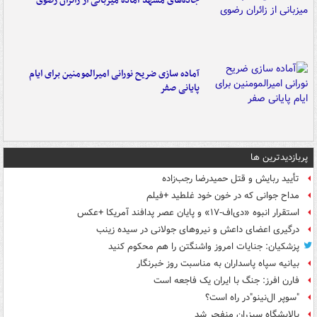
جاده‌های مشهد آماده میزبانی از زائران رضوی
آماده سازی ضریح نورانی امیرالمومنین برای ایام
پایانی صفر
پربازدیدترین ها
تأیید ربایش و قتل حمیدرضا رجب‌زاده
مداح جوانی که در خون خود غلطید +فیلم
استقرار انبوه «دی‌اف‑۱۷» و پایان عصر پدافند آمریکا +عکس
درگیری اعضای داعش و نیروهای جولانی در سیده زینب
پزشکیان: جنایات امروز واشنگتن را هم محکوم کنید
بیانیه سپاه پاسداران به مناسبت روز خبرنگار
فارن افرز: جنگ با ایران یک فاجعه است
"سوپر ال‌نینو"در راه است؟
پالایشگاه سیزران منفجر شد