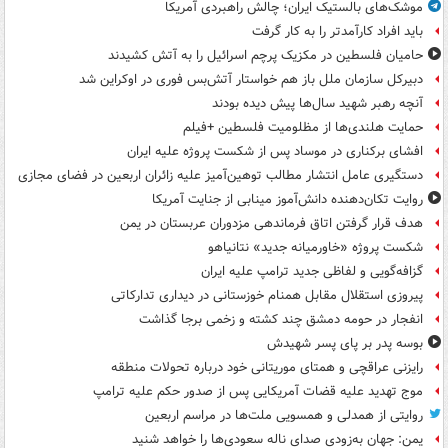
موشک‌های بالستیک ایران؛ چالش راهبردی آمریکا
باید افراد کارآمدتر را به کار گرفت
حامیان فلسطین در مکزیک پرچم اسرائیل را به آتش کشیدند
دبیرکل سازمان ملل باز هم خواستار آتش‌بس فوری در اوکراین شد
آنچه رهبر شهید سال‌ها پیش دیده بودند
حمایت هلندی‌ها از مظلومیت فلسطین +فیلم
افشای برکناری در موساد پس از شکست پروژه علیه ایران
دستگیری عامل انتشار مطالب توهین‌آمیز علیه زائران اربعین در فضای مجازی
روایت تکان‌دهنده دانش‌آموز مینابی از جنایت آمریکا
هدف قرار گرفتن اتاق‌ فرماندهی مزدوران عربستان در یمن
شکست پروژه «خاورمیانه جدید» نتانیاهو
گزافه‌گویی و لفاظی جدید ترامپ علیه ایران
پیروزی استقلال مقابل همنام خوزستانی در دیداری تدارکاتی
انفجار در حومه دمشق چند کشته و زخمی برجا گذاشت
بوسه‌ پدر بر پای پسر شهیدش
رایزنی عراقچی و همتای موریتانی خود درباره تحولات منطقه
موج تهدید علیه قضات آمریکایی پس از صدور حکم علیه ترامپ
روایتی از همدلی و همسویی ملت‌ها در مراسم اربعین
یمن: جهان به‌زودی صدای ناله سعودی‌ها را خواهد شنید