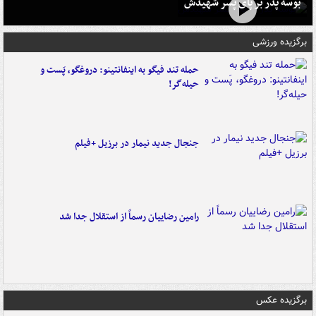
بوسه‌ پدر بر پای پسر شهیدش
برگزیده ورزشی
حمله تند فیگو به اینفانتینو: دروغگو، پَست‌ و
حیله‌گر!
جنجال جدید نیمار در برزیل +فیلم
رامین رضاییان رسماً از استقلال جدا شد
برگزیده عکس