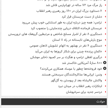
راز مرگ مرد ۷۲ ساله در تهرانپارس فاش شد
۶ دستاورد بزرگ ایران در ۱۶۰ روز رهبری رهبر انقلاب
دشان از دست عربستان فرار کرد
ترامپ: همه چیز درباره ایران به طور استثنایی خوب پیش می‌رود
عربستان فرمانده ائتلاف دریایی چندملیتی را منصوب کرد
دستگیری ۸ نفر از اشرار مسلح شاخص و مرتبطین گروهک های تروریستی
موج بارش‌های تابستانه در راه ۱۱ استان
دستگیری ۶ نفر در بهشهر به اتهام تشویش اذهان عمومی
«کمانِ پرنده» چینی برای شکار کروزها به ایران می‌آید
درگیری لفظی ترامپ و هگزث بر سر کمبود ذخایر موشکی
۸۰۰ سازۀ آمریکایی خاکستر شد
خود فروخته‌ها چطور با موساد همکاری می‌کردند؟
ونس: ایرانی‌ها مذاکره‌کنندگان سرسختی هستند
واکنش عالیشاه بعد از پیوستن به گل‌گهر
ابتکارات رهبر انقلاب در میدان نبرد
دردسر جدید برای سرخپوشان
حوادث