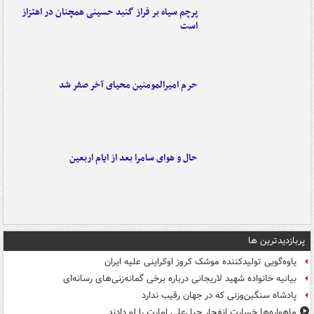
پرچم سیاه بر فراز گنبد حسینی همچنان در اهتزاز
است
حرم امیرالمومنین محیای آخر صفر شد
حال و هوای سامرا بعد از ایام اربعین
پربازدیدترین ها
یاوه‌گویی تولیدکننده موشک کروز اوکراینی علیه ایران
بیانیه خانواده شهید لاریجانی درباره برخی گمانه‌زنی‌های رسانه‌ای
پادشاه سنگین‌وزنی که در جهان رقیب ندارد
ماهواره‌ها خسارت انفجار جبل‌علی امارت را لو دادند