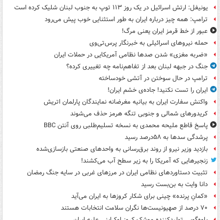
یونیفل: ارتش اسرائیل در یک روز ۱۱۳ توپ به جنوب لبنان شلیک کرده است
ترامپ: همه چیز درباره ایران به طور استثنایی خوب پیش می‌رود
عبور از خط قرمز ایران یعنی مرگ!
حمله نیروهای اسرائیلی به خبرنگار پرس‌تی‌وی
«ضربه مغزی» شدن صدها نظامی آمریکایی در حملات ایران
جنگ در جبهه لبنان بعد از تفاهم‌نامه چه تغییری کرده؟
ترامپ در حال سوختن در آتشی خودساخته
ایران را تست نکنید! جاده‌ی خشم ایران!
واکنش سفارت ایران به بیانیه مغرضانه نمایندگان پارلمان اتریش
کریدورهای شمالی و جنوبی تنگه هرمز حذف می‌شوند
پاسخ قاطع ملیحه محمدی به نسخه تسلیم‌طلبی روی آنتن BBC
پرشدگی سدها به ۵۸درصد رسید
بازدید وزیر نیرو از روند برق‌رسانی به واحدهای صنعتی بازسازی‌شده
زنجیرهایی که آمریکا را به زیر سطح آب می‌کشند!
تثبیت دستاوردهای نظامی ایران در مرزهای غربی در سایه جنگ رمضان
دانا وایت به بن‌بست رسید
«کمانِ پرنده» چینی برای شکار کروزها به ایران می‌آید
۷۰ درصد از صهیونیست‌ها نگران سلامت انتخابات هستند
یاوه‌گویی تولیدکننده موشک کروز اوکراینی علیه ایران