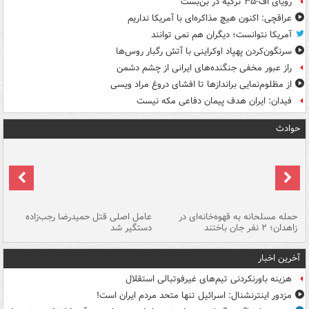
رویای اف-۳۵ ترکیه در بن‌بست
عراقچی: اکنون هیچ مذاکره‌ای با آمریکا نداریم
آمریکا نتوانست؛ دیگران هم نمی توانند
سرنگون‌کردن پهپاد اوکراینی با آتش رگبار روس‌ها
راز عبور مخفی جنگنده‌های ایرانی از چشم دشمن
از مظلوم‌نمایی براندازها تا افشای دروغ مراد ویسی
فیدان: ایران هدف پیمان دفاعی مکه نیست
حوادث
حمله مسلحانه به قهوه‌خانه‌ای در
عامل اصلی قتل حمیدرضا رجب‌زاده
گر
زاهدان؛ ۲ نفر جان باختند
دستگیر شد
نا
آخرین اخبار
هزینه باورنکردنی تیم‌های غیرفوتبالی استقلال
مزدور اینترنشنال: اسرائیل تنها متحد مردم ایران است!