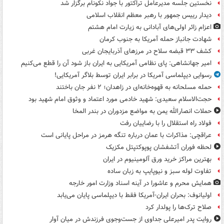
نخستین جلسه مدیرعامل تراکتور با جواد نکونام برگزار شد
دیدار رییس جمهور با رهبر معظم انقلاب اسلامی
اعزام زائر اولی‌های آبادانی به زیارت امام هشتم
شهادت جانباز حمله آمریکا به جنوب کرمان
کشف ۳۳ قبضه سلاح در مرزهای آذربایجان غربی
امیر جهانشاهی: پای نظامی آمریکایی به ایران باز شود آن را قطع می‌کنیم
رسوایی دیپلماسی آمریکا در برابر ایران توسط بلاگر آمریکایی!
حمله مسلحانه به قهوه‌خانه‌ای در زاهدان؛ ۲ نفر جان باختند
حجت‌الاسلام سعیدی: شهید خادمی مورد اعتماد و وثوق امام شهید بود
حملات انصارالله یمن به مواضع مزدوران در بندر المخا
فولاد راه استقلال را با رضاییان رفت
عراقچی: مذاکرات با عمان درباره تنگه هرمز در مراحل پایانی است
لحظه فوران آتشفشان پوپوکتپتل مکزیک
بهترین مراکز خرید ورق آلومینیوم در ایران
تفاوت لوله سبز و نیوپایپ به زبان ساده
همایش محرم و عاشورا در آینه اسناد وزارت امور خارجه
اولیانوف: بحران ایران-آمریکا فقط با دیپلماسی پایان می‌یابد
صلاح ترک‌ها را پولدار کرد
روایت پدر امیرعلی جداوی از جست‌وجوی فرزندش در میان آوار