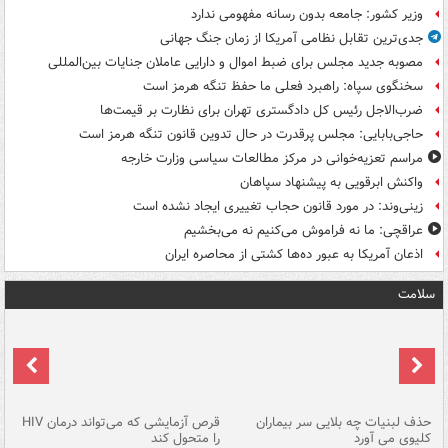
وزیر کشور: جامعه بدون رسانه مفهومی ندارد
جدی‌ترین تقابل نظامی آمریکا از زمان جنگ جهانی
مصوبه جدید مجلس برای ضبط اموال و دارایی عاملان جنایات بین‌المللی
سخنگوی سپاه: راهبرد فعلی ما حفظ تنگه هرمز است
ضرب‌الاجل رئیس کل دادگستری تهران برای نظارت بر قیمت‌ها
حاجی‌بابایی: مجلس پرقدرت در حال تدوین قانون تنگه هرمز است
مراسم تعزیه‌خوانی در مرکز مطالعات سیاسی وزارت خارجه
واکنش ابرقویی به پیشنهاد سپاهان
زینی‌وند: در مورد قانون حجاب تغییری ایجاد نشده است
عراقچی: ما نه فراموش می‌کنیم نه می‌بخشیم
اذعان آمریکا به عبور ده‌ها کشتی از محاصره ایران
سلامت
حذف لبنیات چه بلایی سر بیماران
قرص آزمایشی که می‌تواند درمان HIV
عل
کلیوی می آورد
را متحول کند
قل