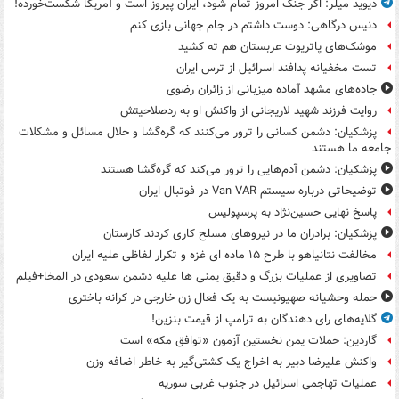
دیوید میلر: اگر جنگ امروز تمام شود، ایران پیروز است و آمریکا شکست‌خورده!
دنیس درگاهی: دوست داشتم در جام جهانی بازی کنم
موشک‌های پاتریوت عربستان هم ته‌ کشید
تست مخفیانه پدافند اسرائیل از ترس ایران
جاده‌های مشهد آماده میزبانی از زائران رضوی
روایت فرزند شهید لاریجانی از واکنش او به ردصلاحیتش
پزشکیان: دشمن کسانی را ترور می‌کنند که گره‌گشا و حلال مسائل و مشکلات
جامعه ما هستند
پزشکیان: دشمن آدم‌هایی را ترور می‌کند که گره‌گشا هستند
توضیحاتی درباره سیستم Van VAR در فوتبال ایران
پاسخ نهایی حسین‌نژاد به پرسپولیس
پزشکیان: برادران ما در نیروهای مسلح کاری کردند کارستان
مخالفت نتانیاهو با طرح ۱۵ ماده ای غزه و تکرار لفاظی علیه ایران
تصاویری از عملیات بزرگ و دقیق یمنی ها علیه دشمن سعودی در المخا+فیلم
حمله وحشیانه صهیونیست به یک فعال زن خارجی در کرانه باختری
گلایه‌های رای دهندگان به ترامپ از قیمت بنزین!
گاردین: حملات یمن نخستین آزمون «توافق مکه» است
واکنش علیرضا دبیر به اخراج یک کشتی‌گیر به خاطر اضافه وزن
عملیات تهاجمی اسرائیل در جنوب غربی سوریه