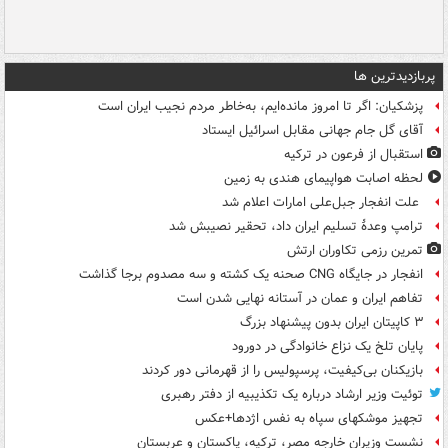
پربازدیدترین ها
پزشکیان: اگر تا امروز مانده‌ایم، به‌خاطر مردم نجیب ایران است
آقای گل جام جهانی مقابل اسرائیل ایستاد
استقبال از فرعون در ترکیه
لحظه اصابت هواپیمای هندی به زمین
علت انفجار جبل‌علی امارات اعلام شد
ترامپ وعدۀ تسلیم ایران داد، تحقیر نصیبش شد
تمرین رزمی تکاوران ارتش
انفجار در جایگاه CNG صحنه یک کشته و سه مصدوم برجا گذاشت
تفاهم ایران و عمان در آستانه نهایی شدن است
۳ کاپیتان ایران بدون پیشنهاد بزرگ
پایان تلخ یک نزاع خانوادگی در دورود
بازیکنان بی‌کیفیت، پرسپولیس را از قهرمانی دور کردند
توئیت وزیر ارشاد درباره یک تکذیبیه از دفتر رهبری
تجهیز موشکهای سپاه به نفس اژدها+عکس
نشست وزیران خارجه مصر، ترکیه، پاکستان و عربستان