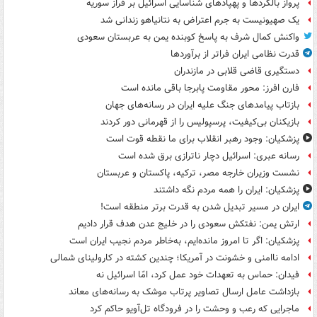
پرواز بالگردها و پهپادهای شناسایی اسرائیل بر فراز سوریه
یک صهیونیست به جرم اعتراض به نتانیاهو زندانی شد
واکنش کمال شرف به پاسخ کوبنده یمن به عربستان سعودی
قدرت نظامی ایران فراتر از برآوردها
دستگیری قاضی قلابی در مازندران
فارن افرز: محور مقاومت پابرجا باقی مانده است
بازتاب پیامدهای جنگ علیه ایران در رسانه‌های جهان
بازیکنان بی‌کیفیت، پرسپولیس را از قهرمانی دور کردند
پزشکیان: وجود رهبر انقلاب برای ما نقطه قوت است
رسانه عبری: اسرائیل دچار ناترازی برق شده است
نشست وزیران خارجه مصر، ترکیه، پاکستان و عربستان
پزشکیان: ایران را همه مردم نگه داشتند
ایران در مسیر تبدیل شدن به قدرت برتر منطقه است!
ارتش یمن: نفتکش سعودی را در خلیج عدن هدف قرار دادیم
پزشکیان: اگر تا امروز مانده‌ایم، به‌خاطر مردم نجیب ایران است
ادامه ناامنی و خشونت در آمریکا؛ چندین کشته در کارولینای شمالی
فیدان: حماس به تعهدات خود عمل کرد، امّا اسرائیل نه
بازداشت عامل ارسال تصاویر پرتاب موشک به رسانه‌های معاند
ماجرایی که رعب و وحشت را در فرودگاه تل‌آویو حاکم کرد