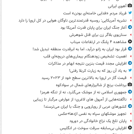
آهوی ایرانی
فریاد مردم «فدایی خامنه‌ای بودن» است
نشریه آمریکایی: روسیه قدرتمندترین ناوگان هوایی در کل اروپا را دارد
آغاز جنگ ایران برای پایان قدرت آمریکا بود
سناریوی بلاگر زن برای قتل شوهرش
مشاهده ۴ پلنگ در ارتفاعات میناب
قرار بود ایران به زانو درآید، اما به ابرقدرت منطقه تبدیل شد!
اهمیت تشخیص زودهنگام بیماری‌های دریچه‌ای قلب
افزایش مجدد قیمت بنزین نتیجه ابهام در مذاکرات
به یاد آن روز که به زیارت کربلا رفتی!
قیمت گاز در اروپا به بالاترین سطح خود از ۲۰۲۳ رسید
برداشت برنج از شالیزارهای شمال در سوادکوه
جمهوری اسلامی نه از موشک می‌گذرد، نه از تنگه هرمز!
ناگفته‌هایی از آمپول های لاغری؛ از عوارض مرگبار تا زیبایی
کشورهای عربی از رویارویی و جنگ با ایران می‌ترسند!
تجهیز موشکهای سپاه به نفس اژدها+عکس
پایان تلخ یک نزاع خانوادگی در دورود
افزایش بی‌سابقه سرقت سوخت در انگلیس