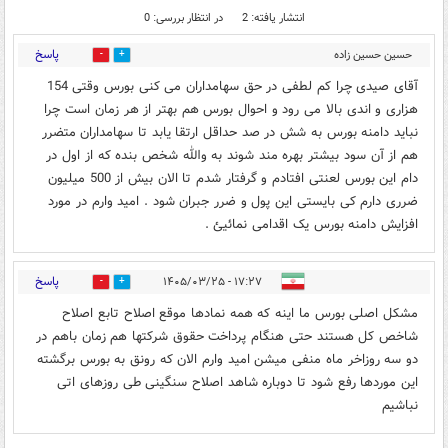
انتشار یافته: 2
در انتظار بررسی: 0
پاسخ
حسین حسین زاده
0
0
فومنی
۱۲:۰۲ - ۱۴۰۵/۰۳/۲۵
آقای صیدی چرا کم لطفی در حق سهامداران می کنی بورس وقتی 154
هزاری و اندی بالا می رود و احوال بورس هم بهتر از هر زمان است چرا
نباید دامنه بورس به شش در صد حداقل ارتقا یابد تا سهامداران متضرر
هم از آن سود بیشتر بهره مند شوند به والله شخص بنده که از اول در
دام این بورس لعنتی افتادم و گرفتار شدم تا الان بیش از 500 میلیون
ضرری دارم کی بایستی این پول و ضرر جبران شود . امید وارم در مورد
افزایش دامنه بورس یک اقدامی نمائیئ .
پاسخ
۱۷:۲۷ - ۱۴۰۵/۰۳/۲۵
0
0
مشکل اصلی بورس ما اینه که همه نمادها موقع اصلاح تابع اصلاح
شاخص کل هستند حتی هنگام پرداخت حقوق شرکتها هم زمان باهم در
دو سه روزاخر ماه منفی میشن امید وارم الان که رونق به بورس برگشته
این موردها رفع شود تا دوباره شاهد اصلاح سنگینی طی روزهای اتی
نباشیم