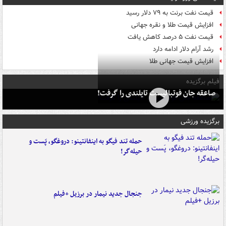
قیمت نفت برنت به ۷۹ دلار رسید
افزایش قیمت طلا و نقره جهانی
قیمت نفت ۵ درصد کاهش یافت
رشد آرام دلار ادامه دارد
افزایش قیمت جهانی طلا
فیلم برگزیده
صاعقه جان فوتبالیست تایلندی را گرفت!
برگزیده ورزشی
حمله تند فیگو به اینفانتینو: دروغگو، پَست‌ و
حیله‌گر!
جنجال جدید نیمار در برزیل +فیلم