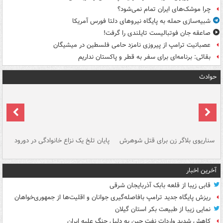
چرا موشک‌های ایران تمام نمی‌شود؟
شبیه‌سازی حمله به پایگاه نیروهای دلتا فورس آمریکا
صاعقه جان فوتبالیست تایلندی را گرفت!
عصبانیت ترامپ از پیروزی نامزد حامی فلسطین در میشیگان
بقائی: برنامه‌ای برای سفر به قطر و پاکستان نداریم
حوادث
سناریوی بلاگر زن برای قتل شوهرش
پایان تلخ یک نزاع خانوادگی در دورود
و 
آخرین اخبار
قابی زیبا از قلعه بابک آذربایجان شرقی
ریزش پایگاه جدید ترامپ بافاصله‌گیری جوانان و اقلیت‌ها از جمهوری‌خواهان
نمایی زیبا از طبیعت بکر استان گیلان
کاهش شدید واردات نفت چین به دلیل جنگ علیه ایران